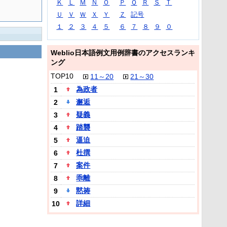
Ｋ
Ｌ
Ｍ
Ｎ
Ｏ
Ｐ
Ｑ
Ｒ
Ｓ
Ｔ
Ｕ
Ｖ
Ｗ
Ｘ
Ｙ
Ｚ
記号
１
２
３
４
５
６
７
８
９
０
Weblio日本語例文用例辞書のアクセスランキ
ング
TOP10
11～20
21～30
為政者
1
邂逅
2
疑義
3
踏襲
4
逼迫
5
杜撰
6
案件
7
乖離
8
黙祷
9
詳細
10