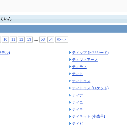
さくいん
...
.
10
11
12
13
53
54
次へ＞
モデル)
ティップ (ビリヤード)
ティツィアーノ
ティティ
ティト
ティトゥス
ティトゥス (ロケット)
ティナ
ティニ
ティネ
ティネット (小惑星)
ティピ