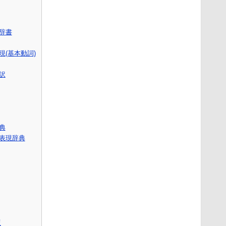
語辞書
(基本動詞)
訳
辞典
表現辞典
版