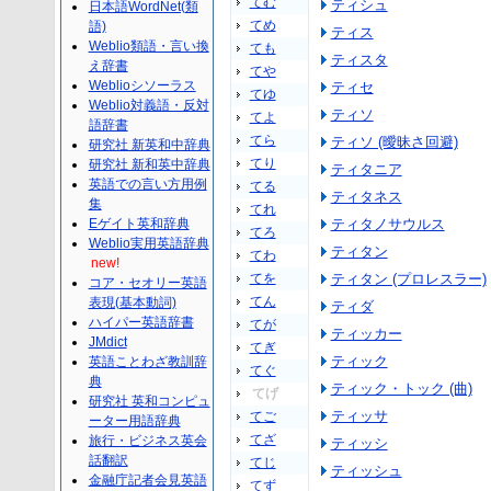
てむ
ティシュ
日本語WordNet(類
てめ
語)
ティス
Weblio類語・言い換
ても
ティスタ
え辞書
てや
Weblioシソーラス
ティセ
てゆ
Weblio対義語・反対
ティソ
てよ
語辞書
てら
ティソ (曖昧さ回避)
研究社 新英和中辞典
てり
研究社 新和英中辞典
ティタニア
英語での言い方用例
てる
ティタネス
集
てれ
Eゲイト英和辞典
ティタノサウルス
てろ
Weblio実用英語辞典
ティタン
てわ
new!
てを
ティタン (プロレスラー)
コア・セオリー英語
てん
表現(基本動詞)
ティダ
ハイパー英語辞書
てが
ティッカー
JMdict
てぎ
ティック
英語ことわざ教訓辞
てぐ
典
ティック・トック (曲)
てげ
研究社 英和コンピュ
ティッサ
てご
ーター用語辞典
てざ
旅行・ビジネス英会
ティッシ
話翻訳
てじ
ティッシュ
金融庁記者会見英語
てず