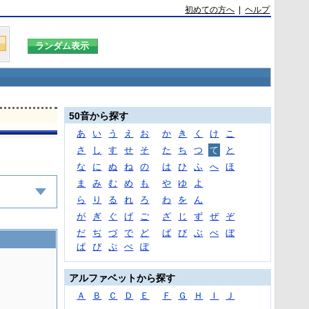
初めての方へ
|
ヘルプ
50音から探す
あ
い
う
え
お
か
き
く
け
こ
さ
し
す
せ
そ
た
ち
つ
て
と
な
に
ぬ
ね
の
は
ひ
ふ
へ
ほ
ま
み
む
め
も
や
ゆ
よ
ら
り
る
れ
ろ
わ
を
ん
が
ぎ
ぐ
げ
ご
ざ
じ
ず
ぜ
ぞ
だ
ぢ
づ
で
ど
ば
び
ぶ
べ
ぼ
ぱ
ぴ
ぷ
ぺ
ぽ
アルファベットから探す
Ａ
Ｂ
Ｃ
Ｄ
Ｅ
Ｆ
Ｇ
Ｈ
Ｉ
Ｊ