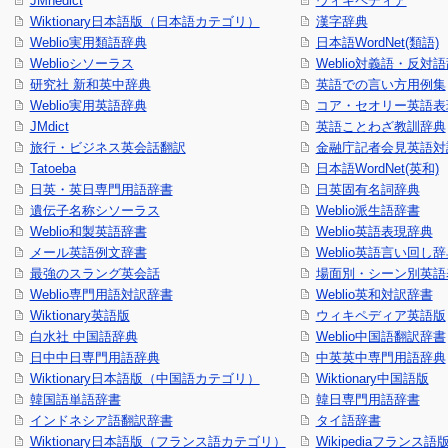
JMnedict
ウィキペディア
Wiktionary日本語版（日本語カテゴリ）
漢字辞典
Weblio実用類語辞典
日本語WordNet(類語)
Weblioシソーラス
Weblio対義語・反対
研究社 新和英中辞典
英語での言い方用例集
Weblio実用英語辞典
コア・セオリー英語表現
JMdict
英語ことわざ教訓辞典
旅行・ビジネス英会話翻訳
金融庁記者会見英語対
Tatoeba
日本語WordNet(英和)
日英・英日専門用語辞書
日英固有名詞辞典
遺伝子名称シソーラス
Weblio派生語辞書
Weblio和製英語辞書
Weblio英語表現辞典
メール英語例文辞書
Weblio英語言い回し
最強のスラング英会話
場面別・シーン別英語
Weblio専門用語対訳辞書
Weblio英和対訳辞書
Wiktionary英語版
ウィキペディア英語版
白水社 中国語辞典
Weblio中国語翻訳辞書
日中中日専門用語辞典
中英英中専門用語辞典
Wiktionary日本語版（中国語カテゴリ）
Wiktionary中国語版
韓国語単語辞書
韓日専門用語辞書
インドネシア語翻訳辞書
タイ語辞書
Wiktionary日本語版（フランス語カテゴリ）
Wikipediaフランス語