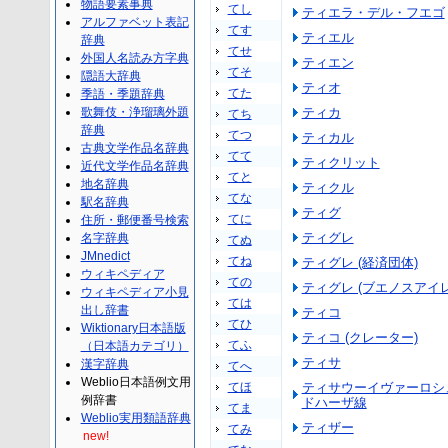
物語要素事典
てし
ティエラ・デル・フエゴ
アルファベット表記
てす
ティエル
辞典
てせ
外国人名読み方字典
ティエン
てそ
隠語大辞典
ティオ
てた
季語・季題辞典
歌舞伎・浄瑠璃外題
ティカ
てち
辞典
てつ
ティカル
古典文学作品名辞典
てて
ティクリット
近代文学作品名辞典
てと
地名辞典
ティクル
てな
駅名辞典
ティグ
てに
住所・郵便番号検索
ティグレ
名字辞典
てぬ
JMnedict
てね
ティグレ (経済団体)
ウィキペディア
ての
ティグレ (ブエノスアイ
ウィキペディア小見
ては
出し辞書
ティコ
てひ
Wiktionary日本語版
ティコ (クレーター)
てふ
（日本語カテゴリ）
ティサ
漢字辞典
てへ
Weblio日本語例文用
てほ
ティサウーイヴァーロシュ
例辞書
ドハーザ線
てま
Weblio実用類語辞典
ティザー
てみ
new!