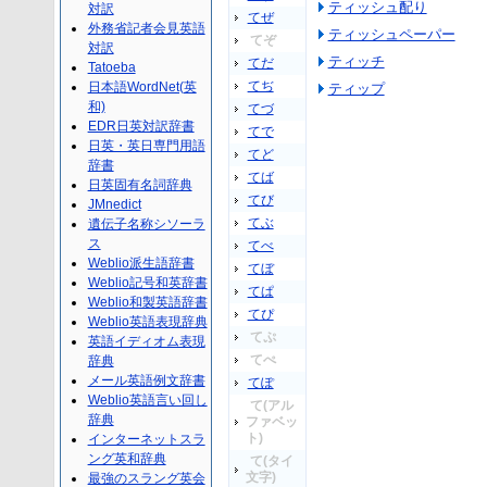
ティッシュ配り
対訳
てぜ
外務省記者会見英語
ティッシュペーパー
てぞ
対訳
ティッチ
てだ
Tatoeba
てぢ
日本語WordNet(英
ティップ
和)
てづ
EDR日英対訳辞書
てで
日英・英日専門用語
てど
辞書
てば
日英固有名詞辞典
てび
JMnedict
てぶ
遺伝子名称シソーラ
ス
てべ
Weblio派生語辞書
てぼ
Weblio記号和英辞書
てぱ
Weblio和製英語辞書
てぴ
Weblio英語表現辞典
てぷ
英語イディオム表現
てぺ
辞典
メール英語例文辞書
てぽ
Weblio英語言い回し
て(アル
辞典
ファベッ
ト)
インターネットスラ
ング英和辞典
て(タイ
文字)
最強のスラング英会