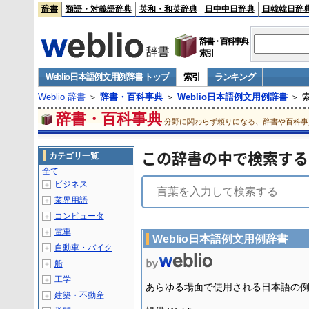
辞書
類語・対義語辞典
英和・和英辞典
日中中日辞典
日韓韓日辞
辞書・百科事典
索引
Weblio日本語例文用例辞書 トップ
索引
ランキング
Weblio 辞書
＞
辞書・百科事典
＞
Weblio日本語例文用例辞書
＞ 
辞書・百科事典
分野に関わらず頼りになる、辞書や百科事
この辞書の中で検索する
カテゴリ一覧
全て
ビジネス
＋
業界用語
＋
コンピュータ
＋
電車
＋
Weblio日本語例文用例辞書
自動車・バイク
＋
船
＋
工学
＋
あらゆる場面で使用される日本語の
建築・不動産
＋