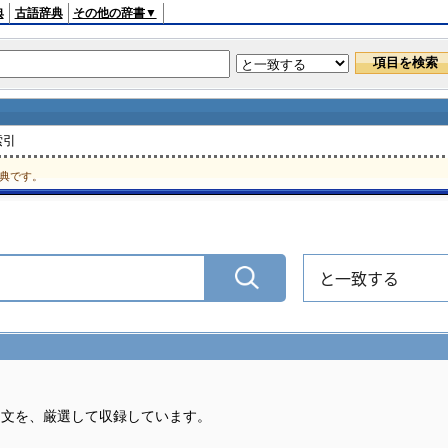
典
古語辞典
その他の辞書▼
索引
典です。
と一致する
例文を、厳選して収録しています。