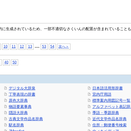
自動的に生成されているため、一部不適切なさくいんの配置が含まれていること
...
.
10
11
12
13
53
54
次へ＞
0
40
50
デジタル大辞泉
日本語活用形辞書
丁寧表現の辞書
宮内庁用語
原色大辞典
標準案内用図記号一覧
物語要素事典
アルファベット表記辞
隠語大辞典
季語・季題辞典
古典文学作品名辞典
近代文学作品名辞典
駅名辞典
住所・郵便番号検索