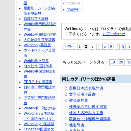
話
て(数字)
場面別・シーン別英
て(記号)
語表現辞典
斎藤和英大辞典
Weblio専門用語対訳
Weblioのさくいんはプログラムで
辞書
ご了承くださいませ。
お問い合わせ
。
Weblio英和対訳辞書
人口統計学英英辞書
Wiktionary英語版
＜前へ
1
2
3
4
5
6
7
8
9
ウィキペディア英語
版
Weblio例文辞書
もっと先のページを見る：
10
20
3
白水社 中国語辞典
Weblio中国語翻訳辞
書
同じカテゴリーのほかの辞書
EDR日中対訳辞書
日中中日専門用語辞
実用日本語表現辞典
典
文語活用形辞書
中英英中専門用語辞
難読語辞典
典
外来語の言い換え提案
Weblio中日対訳辞書
外国人名読み方字典
Wiktionary日本語版
（中国語カテゴリ）
歌舞伎・浄瑠璃外題辞典
Wiktionary中国語版
地名辞典
Tatoeba中国語例文