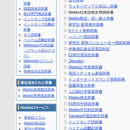
名字辞典
辞書
ウィキペディア小見出し辞書
韓国語単語辞書
Weblio日本語例文用例辞書
韓日専門用語辞書
Weblio類語・言い換え辞書
インドネシア語辞書
インドネシア語翻訳
研究社 新英和中辞典
辞書
Eゲイト英和辞典
タイ語辞書
ハイパー英語辞書
ベトナム語翻訳辞書
研究社 英和コンピューター用語辞典
Wiktionary日本語版
外務省記者会見英語対訳
（フランス語カテゴ
EDR日英対訳辞書
リ）
Wikipediaフランス
JMnedict
語版
Weblio記号和英辞書
学研全訳古語辞典
英語イディオム表現辞典
インターネットスラング英和辞典
最近追加された辞書
斎藤和英大辞典
Weblio実用類語辞典
人口統計学英英辞書
Weblio実用英語辞典
Weblio例文辞書
EDR日中対訳辞書
Weblioのサービス
Weblio中日対訳辞書
Tatoeba中国語例文辞書
英会話コラム
インドネシア語辞書
Weblio英会話
ベトナム語翻訳辞書
英語の質問箱