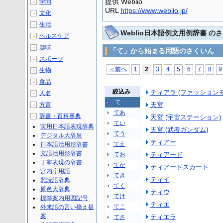
提供 Weblio
学問
＋
URL
https://www.weblio.jp/
文化
＋
生活
＋
Weblio日本語例文用例辞書 の
ヘルスケア
＋
趣味
＋
「て」から始まる用語のさくいん
スポーツ
＋
＜前へ
1
2
3
4
5
6
7
8
9
生物
＋
食品
＋
絞込み
ティアラ (ファッション
人名
＋
て
方言
天宮
＋
てあ
辞書・百科事典
－
天宮 (宇宙ステーション)
てい
実用日本語表現辞典
天宮 (武者ガンダム)
てう
デジタル大辞泉
ティアー
てえ
日本語活用形辞書
文語活用形辞書
てお
ティアード
丁寧表現の辞書
てか
ティアードスカート
宮内庁用語
てき
ティイ
難読語辞典
てく
原色大辞典
ティウ
てけ
標準案内用図記号
ティエ
てこ
外来語の言い換え提
案
ティエラ
てさ