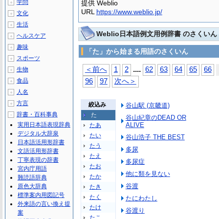
学問
提供 Weblio
＋
URL
https://www.weblio.jp/
文化
＋
生活
＋
Weblio日本語例文用例辞書 のさくいん
ヘルスケア
＋
趣味
＋
「た」から始まる用語のさくいん
スポーツ
＋
...
.
＜前へ
1
2
62
63
64
65
66
生物
＋
食品
96
97
次へ＞
＋
人名
＋
方言
＋
絞込み
谷山駅 (京畿道)
辞書・百科事典
た
－
谷山紀章のDEAD OR
実用日本語表現辞典
ALIVE
たあ
デジタル大辞泉
たい
谷山浩子 THE BEST
日本語活用形辞書
たう
多尿
文語活用形辞書
たえ
丁寧表現の辞書
多尿症
たお
宮内庁用語
他に類を見ない
たか
難読語辞典
谷渡
原色大辞典
たき
標準案内用図記号
たく
たにわたし
外来語の言い換え提
たけ
谷渡り
案
たこ