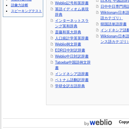
白水社 中国語辞
Weblio記号和英辞書
語彙力診断
日中中日専門用
英語イディオム表現
スピーキングテスト
Wiktionary日
辞典
語カテゴリ）
インターネットスラ
韓国語単語辞書
ング英和辞典
インドネシア語
斎藤和英大辞典
Wiktionary日
人口統計学英英辞書
ンス語カテゴリ
Weblio例文辞書
EDR日中対訳辞書
Weblio中日対訳辞書
Tatoeba中国語例文辞
書
インドネシア語辞書
ベトナム語翻訳辞書
学研全訳古語辞典
Copyr