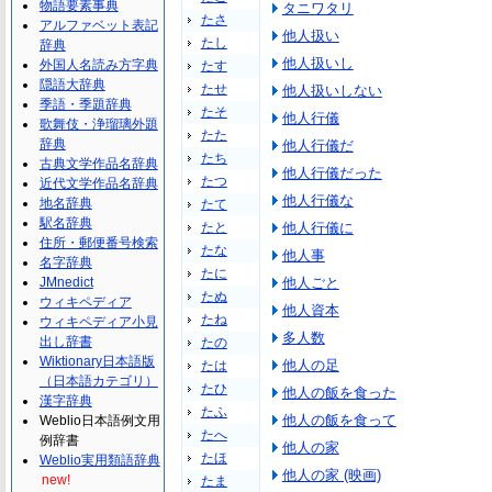
物語要素事典
タニワタリ
たさ
アルファベット表記
他人扱い
たし
辞典
他人扱いし
外国人名読み方字典
たす
隠語大辞典
たせ
他人扱いしない
季語・季題辞典
たそ
他人行儀
歌舞伎・浄瑠璃外題
たた
辞典
他人行儀だ
たち
古典文学作品名辞典
他人行儀だった
たつ
近代文学作品名辞典
他人行儀な
地名辞典
たて
駅名辞典
たと
他人行儀に
住所・郵便番号検索
たな
他人事
名字辞典
たに
JMnedict
他人ごと
たぬ
ウィキペディア
他人資本
たね
ウィキペディア小見
多人数
出し辞書
たの
Wiktionary日本語版
他人の足
たは
（日本語カテゴリ）
たひ
他人の飯を食った
漢字辞典
たふ
他人の飯を食って
Weblio日本語例文用
たへ
例辞書
他人の家
たほ
Weblio実用類語辞典
他人の家 (映画)
new!
たま