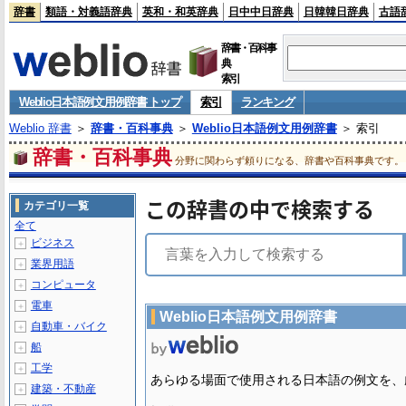
辞書
類語・対義語辞典
英和・和英辞典
日中中日辞典
日韓韓日辞典
古語
辞書・百科事
典
索引
Weblio日本語例文用例辞書 トップ
索引
ランキング
Weblio 辞書
＞
辞書・百科事典
＞
Weblio日本語例文用例辞書
＞ 索引
辞書・百科事典
分野に関わらず頼りになる、辞書や百科事典です。
この辞書の中で検索する
カテゴリ一覧
全て
ビジネス
＋
業界用語
＋
コンピュータ
＋
電車
＋
Weblio日本語例文用例辞書
自動車・バイク
＋
船
＋
工学
＋
あらゆる場面で使用される日本語の例文を、
建築・不動産
＋