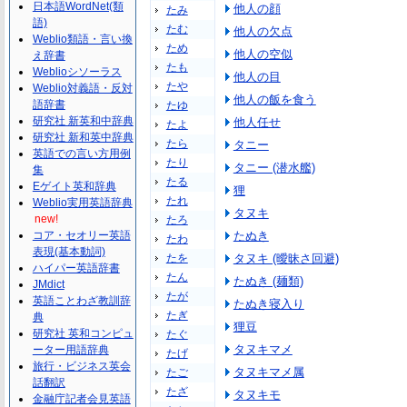
日本語WordNet(類
他人の顔
たみ
語)
たむ
他人の欠点
Weblio類語・言い換
ため
他人の空似
え辞書
たも
Weblioシソーラス
他人の目
たや
Weblio対義語・反対
他人の飯を食う
語辞書
たゆ
研究社 新英和中辞典
他人任せ
たよ
研究社 新和英中辞典
たら
タニー
英語での言い方用例
たり
タニー (潜水艦)
集
たる
Eゲイト英和辞典
狸
たれ
Weblio実用英語辞典
タヌキ
new!
たろ
コア・セオリー英語
たぬき
たわ
表現(基本動詞)
たを
タヌキ (曖昧さ回避)
ハイパー英語辞書
たん
たぬき (麺類)
JMdict
たが
英語ことわざ教訓辞
たぬき寝入り
たぎ
典
狸豆
研究社 英和コンピュ
たぐ
タヌキマメ
ーター用語辞典
たげ
旅行・ビジネス英会
タヌキマメ属
たご
話翻訳
たざ
タヌキモ
金融庁記者会見英語