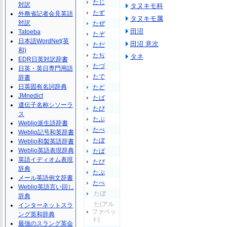
たじ
対訳
タヌキモ科
たず
外務省記者会見英語
タヌキモ属
対訳
たぜ
田沼
Tatoeba
たぞ
日本語WordNet(英
田沼 意次
ただ
和)
たぢ
タネ
EDR日英対訳辞書
たづ
日英・英日専門用語
たで
辞書
日英固有名詞辞典
たど
JMnedict
たば
遺伝子名称シソーラ
たび
ス
たぶ
Weblio派生語辞書
たべ
Weblio記号和英辞書
たぼ
Weblio和製英語辞書
Weblio英語表現辞典
たぱ
英語イディオム表現
たぴ
辞典
たぷ
メール英語例文辞書
たぺ
Weblio英語言い回し
たぽ
辞典
た(アル
インターネットスラ
ファベッ
ング英和辞典
ト)
最強のスラング英会