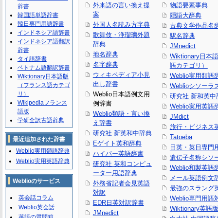
外来語の言い換え提
物語要素事典
辞書
案
韓国語単語辞書
隠語大辞典
韓日専門用語辞書
外国人名読み方字典
古典文学作品名
インドネシア語辞書
歌舞伎・浄瑠璃外題
駅名辞典
インドネシア語翻訳
辞典
JMnedict
辞書
地名辞典
Wiktionary日
タイ語辞書
名字辞典
語カテゴリ）
ベトナム語翻訳辞書
ウィキペディア小見
Weblio実用類語
Wiktionary日本語版
出し辞書
（フランス語カテゴ
Weblioシソーラ
リ）
Weblio日本語例文用
研究社 新和英中
Wikipediaフランス
例辞書
Weblio実用英語
語版
Weblio類語・言い換
JMdict
学研全訳古語辞典
え辞書
旅行・ビジネス
研究社 新英和中辞典
Tatoeba
最近追加された辞書
Eゲイト英和辞典
日英・英日専門
Weblio実用類語辞典
ハイパー英語辞書
遺伝子名称シソ
Weblio実用英語辞典
研究社 英和コンピュ
Weblio和製英語
ーター用語辞典
メール英語例文
Weblioのサービス
外務省記者会見英語
最強のスラング
対訳
英会話コラム
Weblio専門用
EDR日英対訳辞書
Weblio英会話
Wiktionary英語
JMnedict
英語の質問箱