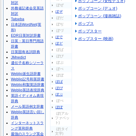
ポップコーン (女性デュオ)
対訳
ぽぜ
外務省記者会見英語
ポップコーン (デュオ)
ぽぞ
対訳
ポップコーン (漫画雑誌)
ぽだ
Tatoeba
ポップス
ぽぢ
日本語WordNet(英
和)
ぽづ
ポップスター
EDR日英対訳辞書
ぽで
ポップスター (映画)
日英・英日専門用語
ぽど
辞書
ぽば
日英固有名詞辞典
ぽび
JMnedict
ぽぶ
遺伝子名称シソーラ
ス
ぽべ
Weblio派生語辞書
ぽぼ
Weblio記号和英辞書
ぽぱ
Weblio和製英語辞書
ぽぴ
Weblio英語表現辞典
ぽぷ
英語イディオム表現
ぽぺ
辞典
メール英語例文辞書
ぽぽ
Weblio英語言い回し
ぽ(アル
辞典
ファベッ
ト)
インターネットスラ
ング英和辞典
ぽ(タイ
文字)
最強のスラング英会