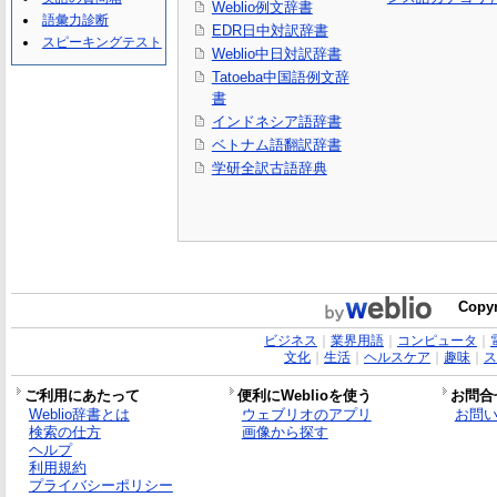
Weblio例文辞書
語彙力診断
EDR日中対訳辞書
スピーキングテスト
Weblio中日対訳辞書
Tatoeba中国語例文辞
書
インドネシア語辞書
ベトナム語翻訳辞書
学研全訳古語辞典
Copyr
ビジネス
｜
業界用語
｜
コンピュータ
｜
文化
｜
生活
｜
ヘルスケア
｜
趣味
｜
ス
ご利用にあたって
便利にWeblioを使う
お問合
Weblio辞書とは
ウェブリオのアプリ
お問
検索の仕方
画像から探す
ヘルプ
利用規約
プライバシーポリシー