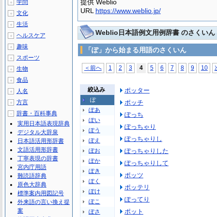
提供 Weblio
学問
＋
URL
https://www.weblio.jp/
文化
＋
生活
＋
Weblio日本語例文用例辞書 のさくいん
ヘルスケア
＋
趣味
＋
「ぽ」から始まる用語のさくいん
スポーツ
＋
＜前へ
1
2
3
4
5
6
7
8
9
10
生物
＋
食品
＋
絞込み
ポッター
人名
＋
ぽ
方言
ポッチ
＋
ぽあ
辞書・百科事典
－
ぽっち
ぽい
実用日本語表現辞典
ぽっちゃり
ぽう
デジタル大辞泉
ぽっちゃりし
ぽえ
日本語活用形辞書
文語活用形辞書
ぽお
ぽっちゃりした
丁寧表現の辞書
ぽか
ぽっちゃりして
宮内庁用語
ぽき
ポッツ
難読語辞典
ぽく
原色大辞典
ポッテリ
ぽけ
標準案内用図記号
ぽってり
ぽこ
外来語の言い換え提
案
ポット
ぽさ