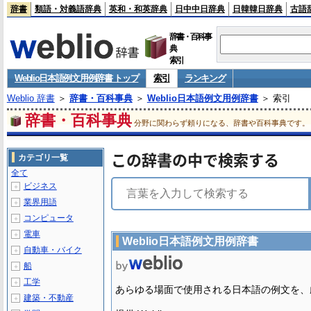
辞書
類語・対義語辞典
英和・和英辞典
日中中日辞典
日韓韓日辞典
古語
辞書・百科事
典
索引
Weblio日本語例文用例辞書 トップ
索引
ランキング
Weblio 辞書
＞
辞書・百科事典
＞
Weblio日本語例文用例辞書
＞ 索引
辞書・百科事典
分野に関わらず頼りになる、辞書や百科事典です。
この辞書の中で検索する
カテゴリ一覧
全て
ビジネス
＋
業界用語
＋
コンピュータ
＋
電車
＋
Weblio日本語例文用例辞書
自動車・バイク
＋
船
＋
工学
＋
あらゆる場面で使用される日本語の例文を、
建築・不動産
＋