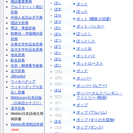
物語要素事典
ぽし
ポッと
アルファベット表記
ぽす
ぽっと
辞典
ぽせ
外国人名読み方字典
ポット (曖昧さ回避)
ぽそ
隠語大辞典
ポット バンカー
ぽた
季語・季題辞典
歌舞伎・浄瑠璃外題
ぽっとし
ぽち
辞典
ぽつ
ぽっとした
古典文学作品名辞典
ぽて
ポッと出
近代文学作品名辞典
ぽと
地名辞典
ポットパイ
ぽな
駅名辞典
ポットロースト
ぽに
住所・郵便番号検索
ポッド
名字辞典
ぽぬ
JMnedict
ぽね
ポッパー
ウィキペディア
ぽの
ポッパー (ルアー)
ウィキペディア小見
ぽは
出し辞書
ポッパーさんとペンギン・
ぽひ
ファミリー (映画)
Wiktionary日本語版
ぽふ
（日本語カテゴリ）
ポップ
漢字辞典
ぽへ
ポップ (アルバム)
Weblio日本語例文用
ぽほ
例辞書
ポップ (ダイの大冒険)
ぽま
Weblio実用類語辞典
ポップ (ダンス)
ぽみ
new!