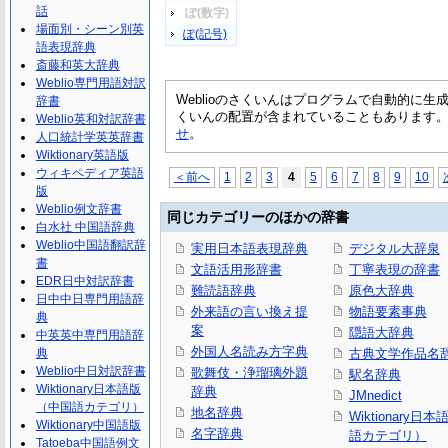
話
ぽ(数字)
場面別・シーン別英
ぽ(記号)
語表現辞典
斎藤和英大辞典
Weblio専門用語対訳
Weblioのさくいんはプログラムで自動的に
辞書
くいんの配置が含まれていることもあります
Weblio英和対訳辞書
せ
。
人口統計学英英辞書
Wiktionary英語版
ウィキペディア英語
＜前へ
1
2
3
4
5
6
7
8
9
10
版
Weblio例文辞書
同じカテゴリーのほかの辞書
白水社 中国語辞典
Weblio中国語翻訳辞
実用日本語表現辞典
デジタル大辞泉
書
文語活用形辞書
丁寧表現の辞書
EDR日中対訳辞書
難読語辞典
原色大辞典
日中中日専門用語辞
外来語の言い換え提
物語要素事典
典
案
隠語大辞典
中英英中専門用語辞
外国人名読み方字典
典
古典文学作品名
Weblio中日対訳辞書
歌舞伎・浄瑠璃外題
駅名辞典
Wiktionary日本語版
辞典
JMnedict
（中国語カテゴリ）
地名辞典
Wiktionary日
Wiktionary中国語版
名字辞典
語カテゴリ）
Tatoeba中国語例文