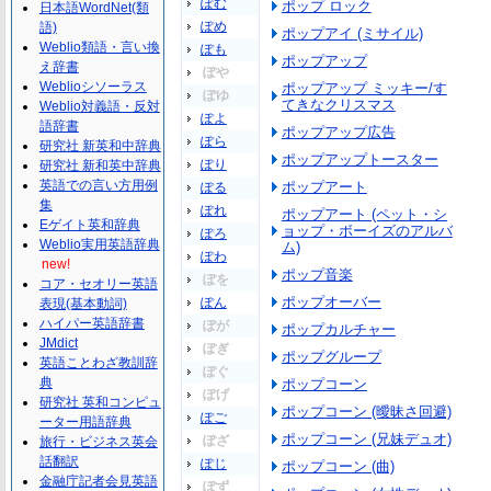
ぽむ
ポップ ロック
日本語WordNet(類
ぽめ
語)
ポップアイ (ミサイル)
Weblio類語・言い換
ぽも
ポップアップ
え辞書
ぽや
Weblioシソーラス
ポップアップ ミッキー/す
ぽゆ
てきなクリスマス
Weblio対義語・反対
ぽよ
語辞書
ポップアップ広告
ぽら
研究社 新英和中辞典
ポップアップトースター
ぽり
研究社 新和英中辞典
英語での言い方用例
ポップアート
ぽる
集
ぽれ
ポップアート (ペット・シ
Eゲイト英和辞典
ョップ・ボーイズのアルバ
ぽろ
Weblio実用英語辞典
ム)
ぽわ
new!
ポップ音楽
ぽを
コア・セオリー英語
ポップオーバー
ぽん
表現(基本動詞)
ハイパー英語辞書
ぽが
ポップカルチャー
JMdict
ぽぎ
ポップグループ
英語ことわざ教訓辞
ぽぐ
典
ポップコーン
ぽげ
研究社 英和コンピュ
ポップコーン (曖昧さ回避)
ぽご
ーター用語辞典
ポップコーン (兄妹デュオ)
ぽざ
旅行・ビジネス英会
話翻訳
ぽじ
ポップコーン (曲)
金融庁記者会見英語
ぽず