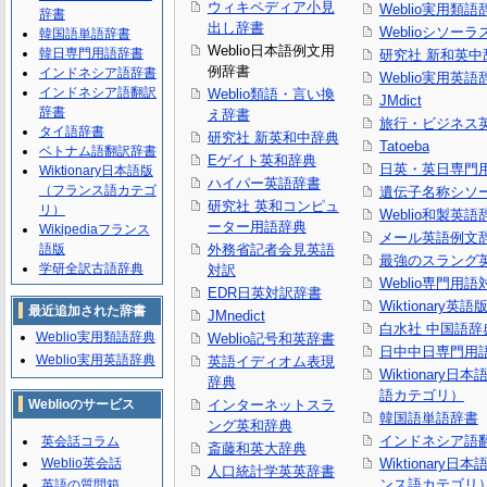
ウィキペディア小見
Weblio実用類語
辞書
出し辞書
Weblioシソーラ
韓国語単語辞書
Weblio日本語例文用
韓日専門用語辞書
研究社 新和英中
例辞書
インドネシア語辞書
Weblio実用英語
インドネシア語翻訳
Weblio類語・言い換
JMdict
辞書
え辞書
旅行・ビジネス
タイ語辞書
研究社 新英和中辞典
Tatoeba
ベトナム語翻訳辞書
Eゲイト英和辞典
日英・英日専門
Wiktionary日本語版
ハイパー英語辞書
（フランス語カテゴ
遺伝子名称シソ
研究社 英和コンピュ
リ）
Weblio和製英語
ーター用語辞典
Wikipediaフランス
メール英語例文
語版
外務省記者会見英語
最強のスラング
学研全訳古語辞典
対訳
Weblio専門用
EDR日英対訳辞書
Wiktionary英語
最近追加された辞書
JMnedict
白水社 中国語辞
Weblio実用類語辞典
Weblio記号和英辞書
日中中日専門用
Weblio実用英語辞典
英語イディオム表現
Wiktionary日
辞典
語カテゴリ）
Weblioのサービス
インターネットスラ
韓国語単語辞書
ング英和辞典
インドネシア語
英会話コラム
斎藤和英大辞典
Weblio英会話
Wiktionary日
人口統計学英英辞書
ンス語カテゴリ
英語の質問箱