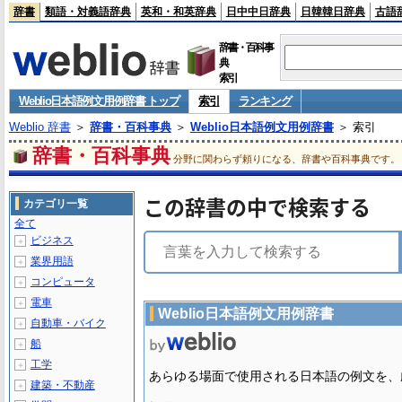
辞書
類語・対義語辞典
英和・和英辞典
日中中日辞典
日韓韓日辞典
古語
辞書・百科事
典
索引
Weblio日本語例文用例辞書 トップ
索引
ランキング
Weblio 辞書
＞
辞書・百科事典
＞
Weblio日本語例文用例辞書
＞ 索引
辞書・百科事典
分野に関わらず頼りになる、辞書や百科事典です。
この辞書の中で検索する
カテゴリ一覧
全て
ビジネス
＋
業界用語
＋
コンピュータ
＋
電車
＋
Weblio日本語例文用例辞書
自動車・バイク
＋
船
＋
工学
＋
あらゆる場面で使用される日本語の例文を、
建築・不動産
＋