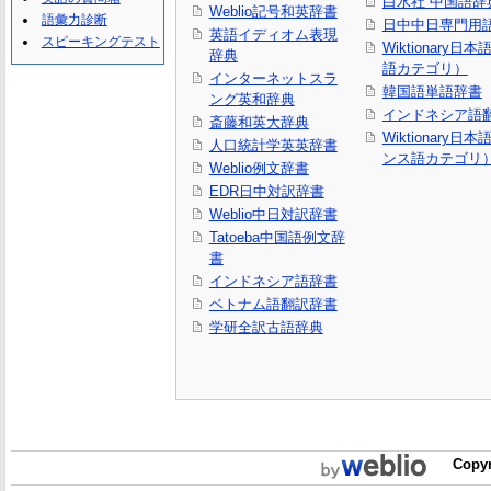
白水社 中国語辞
Weblio記号和英辞書
語彙力診断
日中中日専門用
英語イディオム表現
スピーキングテスト
Wiktionary日
辞典
語カテゴリ）
インターネットスラ
韓国語単語辞書
ング英和辞典
インドネシア語
斎藤和英大辞典
Wiktionary日
人口統計学英英辞書
ンス語カテゴリ
Weblio例文辞書
EDR日中対訳辞書
Weblio中日対訳辞書
Tatoeba中国語例文辞
書
インドネシア語辞書
ベトナム語翻訳辞書
学研全訳古語辞典
Copyr