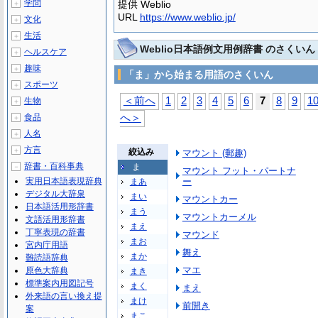
学問
提供 Weblio
＋
URL
https://www.weblio.jp/
文化
＋
生活
＋
Weblio日本語例文用例辞書 のさくいん
ヘルスケア
＋
趣味
＋
「ま」から始まる用語のさくいん
スポーツ
＋
＜前へ
1
2
3
4
5
6
7
8
9
1
生物
＋
食品
へ＞
＋
人名
＋
方言
＋
絞込み
マウント (郵趣)
辞書・百科事典
ま
－
マウント フット・パートナ
実用日本語表現辞典
ー
まあ
デジタル大辞泉
まい
マウントカー
日本語活用形辞書
まう
マウントカーメル
文語活用形辞書
まえ
丁寧表現の辞書
マウンド
まお
宮内庁用語
舞え
まか
難読語辞典
マエ
原色大辞典
まき
標準案内用図記号
まく
まえ
外来語の言い換え提
まけ
前開き
案
まこ