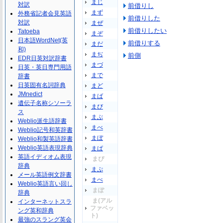
まじ
対訳
前借りし
まず
外務省記者会見英語
前借りした
対訳
まぜ
前借りしたい
Tatoeba
まぞ
日本語WordNet(英
前借りする
まだ
和)
まぢ
前側
EDR日英対訳辞書
まづ
日英・英日専門用語
まで
辞書
日英固有名詞辞典
まど
JMnedict
まば
遺伝子名称シソーラ
まび
ス
まぶ
Weblio派生語辞書
まべ
Weblio記号和英辞書
まぼ
Weblio和製英語辞書
Weblio英語表現辞典
まぱ
英語イディオム表現
まぴ
辞典
まぷ
メール英語例文辞書
まぺ
Weblio英語言い回し
まぽ
辞典
ま(アル
インターネットスラ
ファベッ
ング英和辞典
ト)
最強のスラング英会