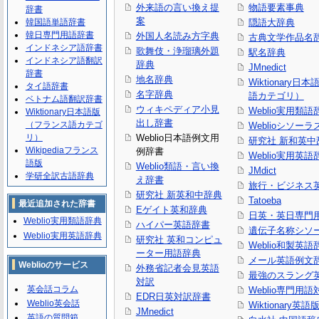
外来語の言い換え提
物語要素事典
辞書
案
韓国語単語辞書
隠語大辞典
韓日専門用語辞書
外国人名読み方字典
古典文学作品名
インドネシア語辞書
歌舞伎・浄瑠璃外題
駅名辞典
インドネシア語翻訳
辞典
JMnedict
辞書
地名辞典
Wiktionary日
タイ語辞書
名字辞典
語カテゴリ）
ベトナム語翻訳辞書
ウィキペディア小見
Weblio実用類語
Wiktionary日本語版
出し辞書
（フランス語カテゴ
Weblioシソーラ
リ）
Weblio日本語例文用
研究社 新和英中
Wikipediaフランス
例辞書
Weblio実用英語
語版
Weblio類語・言い換
JMdict
学研全訳古語辞典
え辞書
旅行・ビジネス
研究社 新英和中辞典
Tatoeba
最近追加された辞書
Eゲイト英和辞典
日英・英日専門
Weblio実用類語辞典
ハイパー英語辞書
遺伝子名称シソ
Weblio実用英語辞典
研究社 英和コンピュ
Weblio和製英語
ーター用語辞典
メール英語例文
Weblioのサービス
外務省記者会見英語
最強のスラング
対訳
英会話コラム
Weblio専門用
EDR日英対訳辞書
Weblio英会話
Wiktionary英語
JMnedict
英語の質問箱