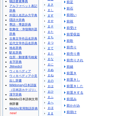
物語要素事典
前足
まさ
アルファベット表記
前石
まし
辞典
前祝い
外国人名読み方字典
ます
隠語大辞典
ませ
前祝
季語・季題辞典
まそ
前受け
歌舞伎・浄瑠璃外題
また
辞典
前受収益
まち
古典文学作品名辞典
前歌
まつ
近代文学作品名辞典
前売り
地名辞典
まて
駅名辞典
まと
前売り券
住所・郵便番号検索
まな
前売りされ
名字辞典
まに
JMnedict
前緒
まぬ
ウィキペディア
前置き
まね
ウィキペディア小見
前置きし
出し辞書
まの
Wiktionary日本語版
前置きした
まは
（日本語カテゴリ）
まひ
前置きする
漢字辞典
まふ
前屈み
Weblio日本語例文用
まへ
例辞書
前かがみ
まほ
Weblio実用類語辞典
前掛け
new!
まま