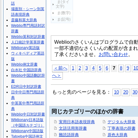
ま(タイ
話
文字)
場面別・シーン別英
ま(数字)
語表現辞典
ま(記号)
斎藤和英大辞典
Weblio専門用語対訳
辞書
Weblio英和対訳辞書
Weblioのさくいんはプログラムで
人口統計学英英辞書
一部不適切なさくいんの配置が含まれ
Wiktionary英語版
ウィキペディア英語
了承くださいませ。
お問い合わせ
。
版
Weblio例文辞書
＜前へ
1
2
3
4
5
6
7
8
9
1
白水社 中国語辞典
へ＞
Weblio中国語翻訳辞
書
EDR日中対訳辞書
もっと先のページを見る：
10
20
30
日中中日専門用語辞
典
中英英中専門用語辞
典
同じカテゴリーのほかの辞書
Weblio中日対訳辞書
Wiktionary日本語版
実用日本語表現辞典
デジタル大辞泉
（中国語カテゴリ）
文語活用形辞書
丁寧表現の辞書
Wiktionary中国語版
難読語辞典
原色大辞典
Tatoeba中国語例文