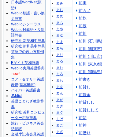
日本語WordNet(類
前掛
まみ
語)
まむ
前カノ
Weblio類語・言い換
まめ
前株
え辞書
まも
Weblioシソーラス
前彼
まや
Weblio対義語・反対
前川
語辞書
まゆ
研究社 新英和中辞典
前川 (石川県)
まよ
研究社 新和英中辞典
まら
前川 (潮来市)
英語での言い方用例
まり
前川 (川口市)
集
まる
Eゲイト英和辞典
前川 (東京都)
まれ
Weblio実用英語辞典
前川 (徳島県)
new!
まろ
コア・セオリー英語
前書き
まわ
表現(基本動詞)
まを
前貸し
ハイパー英語辞書
まん
前貸金
JMdict
まが
英語ことわざ教訓辞
前貸しし
まぎ
典
前貸しして
研究社 英和コンピュ
まぐ
前髪
ーター用語辞典
まげ
旅行・ビジネス英会
前神
まご
話翻訳
まざ
前借り
金融庁記者会見英語