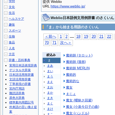
学問
提供 Weblio
＋
URL
https://www.weblio.jp/
文化
＋
生活
＋
Weblio日本語例文用例辞書 のさくいん
ヘルスケア
＋
趣味
＋
「ま」から始まる用語のさくいん
スポーツ
＋
...
.
＜前へ
1
2
18
19
20
21
22
生物
＋
食品
70
71
次へ＞
＋
人名
＋
方言
＋
絞込み
魔術師 (タロット)
辞書・百科事典
ま
－
魔術師 (漫画)
実用日本語表現辞典
まあ
魔術師 MERLIN
デジタル大辞泉
まい
魔術的
日本語活用形辞書
まう
文語活用形辞書
魔術的な
まえ
丁寧表現の辞書
まお
魔女
宮内庁用語
まか
難読語辞典
まじょ
原色大辞典
まき
魔女 (曖昧さ回避)
標準案内用図記号
まく
魔女 (小泉今日子の曲)
外来語の言い換え提
まけ
案
魔女 (ハンドル)
まこ