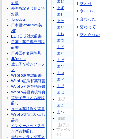
まじ
対訳
交わせ
まず
外務省記者会見英語
交わせる
対訳
まぜ
交わった
Tatoeba
まぞ
日本語WordNet(英
交わって
まだ
和)
まぢ
交わらない
EDR日英対訳辞書
まづ
日英・英日専門用語
まで
辞書
日英固有名詞辞典
まど
JMnedict
まば
遺伝子名称シソーラ
まび
ス
まぶ
Weblio派生語辞書
まべ
Weblio記号和英辞書
まぼ
Weblio和製英語辞書
Weblio英語表現辞典
まぱ
英語イディオム表現
まぴ
辞典
まぷ
メール英語例文辞書
まぺ
Weblio英語言い回し
まぽ
辞典
ま(アル
インターネットスラ
ファベッ
ング英和辞典
ト)
最強のスラング英会