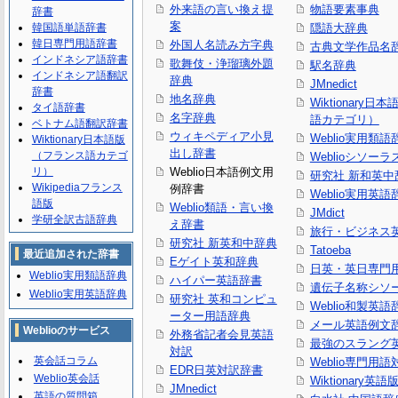
外来語の言い換え提
物語要素事典
辞書
案
韓国語単語辞書
隠語大辞典
韓日専門用語辞書
外国人名読み方字典
古典文学作品名
インドネシア語辞書
歌舞伎・浄瑠璃外題
駅名辞典
インドネシア語翻訳
辞典
JMnedict
辞書
地名辞典
Wiktionary日
タイ語辞書
名字辞典
語カテゴリ）
ベトナム語翻訳辞書
ウィキペディア小見
Weblio実用類語
Wiktionary日本語版
出し辞書
（フランス語カテゴ
Weblioシソーラ
リ）
Weblio日本語例文用
研究社 新和英中
Wikipediaフランス
例辞書
Weblio実用英語
語版
Weblio類語・言い換
JMdict
学研全訳古語辞典
え辞書
旅行・ビジネス
研究社 新英和中辞典
Tatoeba
最近追加された辞書
Eゲイト英和辞典
日英・英日専門
Weblio実用類語辞典
ハイパー英語辞書
遺伝子名称シソ
Weblio実用英語辞典
研究社 英和コンピュ
Weblio和製英語
ーター用語辞典
メール英語例文
Weblioのサービス
外務省記者会見英語
最強のスラング
対訳
英会話コラム
Weblio専門用
EDR日英対訳辞書
Weblio英会話
Wiktionary英語
JMnedict
英語の質問箱