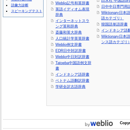
白水社 中国語辞
Weblio記号和英辞書
語彙力診断
日中中日専門用
英語イディオム表現
スピーキングテスト
Wiktionary日
辞典
語カテゴリ）
インターネットスラ
韓国語単語辞書
ング英和辞典
インドネシア語
斎藤和英大辞典
Wiktionary日
人口統計学英英辞書
ンス語カテゴリ
Weblio例文辞書
EDR日中対訳辞書
Weblio中日対訳辞書
Tatoeba中国語例文辞
書
インドネシア語辞書
ベトナム語翻訳辞書
学研全訳古語辞典
Copyr