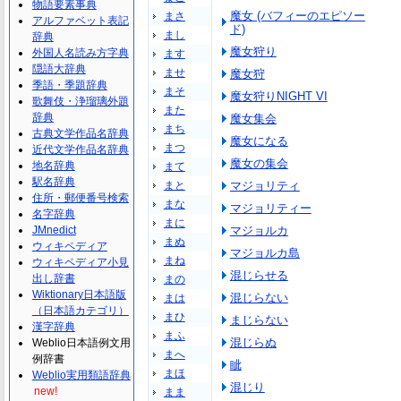
物語要素事典
魔女 (バフィーのエピソー
まさ
アルファベット表記
ド)
まし
辞典
魔女狩り
外国人名読み方字典
ます
隠語大辞典
ませ
魔女狩
季語・季題辞典
まそ
魔女狩りNIGHT VI
歌舞伎・浄瑠璃外題
また
辞典
魔女集会
まち
古典文学作品名辞典
魔女になる
まつ
近代文学作品名辞典
魔女の集会
地名辞典
まて
駅名辞典
まと
マジョリティ
住所・郵便番号検索
まな
マジョリティー
名字辞典
まに
JMnedict
マジョルカ
まぬ
ウィキペディア
マジョルカ島
まね
ウィキペディア小見
混じらせる
出し辞書
まの
Wiktionary日本語版
混じらない
まは
（日本語カテゴリ）
まひ
まじらない
漢字辞典
まふ
混じらぬ
Weblio日本語例文用
まへ
例辞書
眦
まほ
Weblio実用類語辞典
混じり
new!
まま