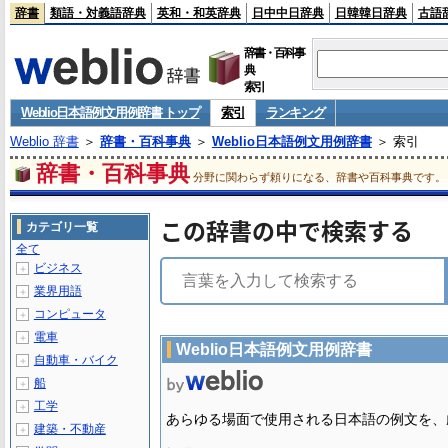
辞書
類語・対義語辞典
英和・和英辞典
日中中日辞典
日韓韓日辞典
古語
辞書・百科事
典
索引
Weblio日本語例文用例辞書 トップ
索引
ランキング
Weblio 辞書
＞
辞書・百科事典
＞
Weblio日本語例文用例辞書
＞ 索引
辞書・百科事典
分野に関わらず頼りになる、辞書や百科事典です。
この辞書の中で検索する
カテゴリ一覧
全て
ビジネス
＋
業界用語
＋
コンピュータ
＋
電車
＋
Weblio日本語例文用例辞書
自動車・バイク
＋
船
＋
工学
＋
あらゆる場面で使用される日本語の例文を、
建築・不動産
＋