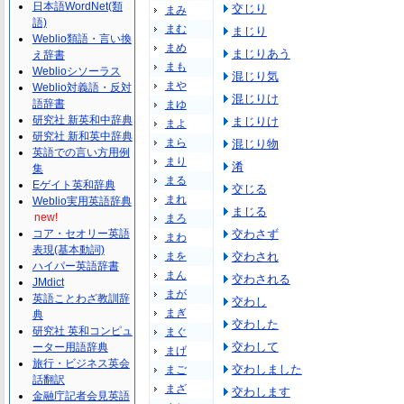
日本語WordNet(類
交じり
まみ
語)
まむ
まじり
Weblio類語・言い換
まめ
まじりあう
え辞書
まも
Weblioシソーラス
混じり気
まや
Weblio対義語・反対
混じりけ
語辞書
まゆ
研究社 新英和中辞典
まじりけ
まよ
研究社 新和英中辞典
まら
混じり物
英語での言い方用例
まり
淆
集
まる
Eゲイト英和辞典
交じる
まれ
Weblio実用英語辞典
まじる
new!
まろ
コア・セオリー英語
交わさず
まわ
表現(基本動詞)
まを
交わされ
ハイパー英語辞書
まん
交わされる
JMdict
まが
英語ことわざ教訓辞
交わし
まぎ
典
交わした
研究社 英和コンピュ
まぐ
交わして
ーター用語辞典
まげ
旅行・ビジネス英会
交わしました
まご
話翻訳
まざ
交わします
金融庁記者会見英語