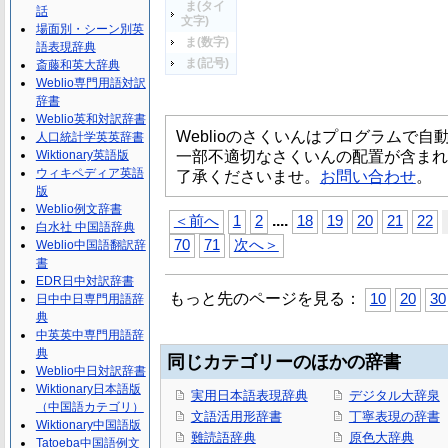
ま(タイ
話
文字)
場面別・シーン別英
ま(数字)
語表現辞典
ま(記号)
斎藤和英大辞典
Weblio専門用語対訳
辞書
Weblio英和対訳辞書
Weblioのさくいんはプログラムで
人口統計学英英辞書
一部不適切なさくいんの配置が含まれ
Wiktionary英語版
ウィキペディア英語
了承くださいませ。
お問い合わせ
。
版
Weblio例文辞書
...
.
＜前へ
1
2
18
19
20
21
22
白水社 中国語辞典
70
71
次へ＞
Weblio中国語翻訳辞
書
EDR日中対訳辞書
もっと先のページを見る：
10
20
30
日中中日専門用語辞
典
中英英中専門用語辞
典
同じカテゴリーのほかの辞書
Weblio中日対訳辞書
Wiktionary日本語版
実用日本語表現辞典
デジタル大辞泉
（中国語カテゴリ）
文語活用形辞書
丁寧表現の辞書
Wiktionary中国語版
難読語辞典
原色大辞典
Tatoeba中国語例文