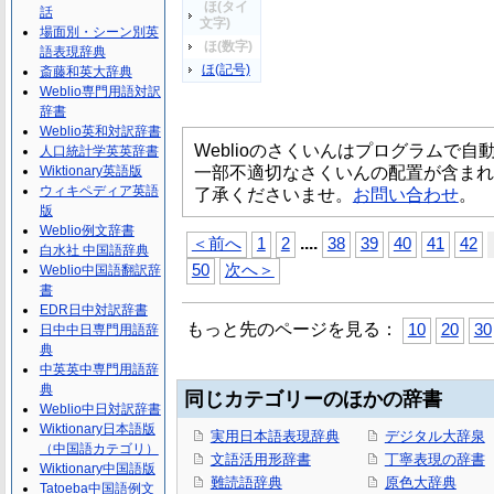
ほ(タイ
話
文字)
場面別・シーン別英
ほ(数字)
語表現辞典
ほ(記号)
斎藤和英大辞典
Weblio専門用語対訳
辞書
Weblio英和対訳辞書
Weblioのさくいんはプログラムで
人口統計学英英辞書
一部不適切なさくいんの配置が含まれ
Wiktionary英語版
ウィキペディア英語
了承くださいませ。
お問い合わせ
。
版
Weblio例文辞書
...
.
＜前へ
1
2
38
39
40
41
42
白水社 中国語辞典
50
次へ＞
Weblio中国語翻訳辞
書
EDR日中対訳辞書
もっと先のページを見る：
10
20
30
日中中日専門用語辞
典
中英英中専門用語辞
典
同じカテゴリーのほかの辞書
Weblio中日対訳辞書
Wiktionary日本語版
実用日本語表現辞典
デジタル大辞泉
（中国語カテゴリ）
文語活用形辞書
丁寧表現の辞書
Wiktionary中国語版
難読語辞典
原色大辞典
Tatoeba中国語例文