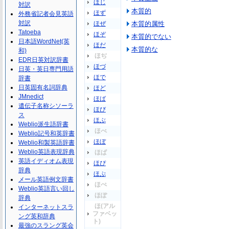
ほじ
対訳
本質的
ほず
外務省記者会見英語
対訳
ほぜ
本質的属性
Tatoeba
ほぞ
本質的でない
日本語WordNet(英
ほだ
本質的な
和)
ほぢ
EDR日英対訳辞書
ほづ
日英・英日専門用語
ほで
辞書
日英固有名詞辞典
ほど
JMnedict
ほば
遺伝子名称シソーラ
ほび
ス
ほぶ
Weblio派生語辞書
ほべ
Weblio記号和英辞書
ほぼ
Weblio和製英語辞書
Weblio英語表現辞典
ほぱ
英語イディオム表現
ほぴ
辞典
ほぷ
メール英語例文辞書
ほぺ
Weblio英語言い回し
ほぽ
辞典
ほ(アル
インターネットスラ
ファベッ
ング英和辞典
ト)
最強のスラング英会