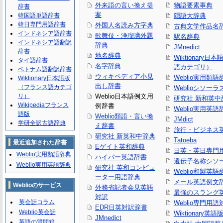
外来語の言い換え提
物語要素事典
辞書
案
韓国語単語辞書
隠語大辞典
韓日専門用語辞書
外国人名読み方字典
古典文学作品名
インドネシア語辞書
歌舞伎・浄瑠璃外題
駅名辞典
インドネシア語翻訳
辞典
JMnedict
辞書
地名辞典
Wiktionary日
タイ語辞書
名字辞典
語カテゴリ）
ベトナム語翻訳辞書
ウィキペディア小見
Weblio実用類語
Wiktionary日本語版
出し辞書
（フランス語カテゴ
Weblioシソーラ
リ）
Weblio日本語例文用
研究社 新和英中
Wikipediaフランス
例辞書
Weblio実用英語
語版
Weblio類語・言い換
JMdict
学研全訳古語辞典
え辞書
旅行・ビジネス
研究社 新英和中辞典
Tatoeba
最近追加された辞書
Eゲイト英和辞典
日英・英日専門
Weblio実用類語辞典
ハイパー英語辞書
遺伝子名称シソ
Weblio実用英語辞典
研究社 英和コンピュ
Weblio和製英語
ーター用語辞典
メール英語例文
Weblioのサービス
外務省記者会見英語
最強のスラング
対訳
英会話コラム
Weblio専門用
EDR日英対訳辞書
Weblio英会話
Wiktionary英語
JMnedict
英語の質問箱