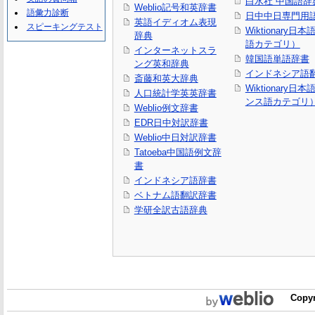
白水社 中国語辞
Weblio記号和英辞書
語彙力診断
日中中日専門用
英語イディオム表現
スピーキングテスト
Wiktionary日
辞典
語カテゴリ）
インターネットスラ
韓国語単語辞書
ング英和辞典
インドネシア語
斎藤和英大辞典
Wiktionary日
人口統計学英英辞書
ンス語カテゴリ
Weblio例文辞書
EDR日中対訳辞書
Weblio中日対訳辞書
Tatoeba中国語例文辞
書
インドネシア語辞書
ベトナム語翻訳辞書
学研全訳古語辞典
Copyr