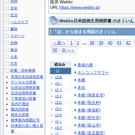
学問
提供 Weblio
＋
URL
https://www.weblio.jp/
文化
＋
生活
＋
Weblio日本語例文用例辞書 のさくいん
ヘルスケア
＋
趣味
＋
「ほ」から始まる用語のさくいん
スポーツ
＋
...
.
＜前へ
1
2
38
39
40
41
42
生物
＋
食品
50
次へ＞
＋
人名
＋
方言
＋
絞込み
香港の夜
辞書・百科事典
ほ
－
ホンコンフラワー
実用日本語表現辞典
ほあ
本郷
デジタル大辞泉
ほい
本合
日本語活用形辞書
ほう
文語活用形辞書
本郷 (海老名市)
ほえ
丁寧表現の辞書
ほお
本郷 (長生村)
宮内庁用語
ほか
難読語辞典
本郷 (東栄町)
原色大辞典
ほき
本郷 (所沢市)
標準案内用図記号
ほく
本郷 (富山市)
外来語の言い換え提
ほけ
案
本郷 (名古屋市)
ほこ