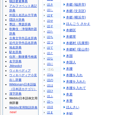
物語要素事典
本郷 (福井市)
ほさ
アルファベット表記
ほし
辞典
本郷 (文京区)
外国人名読み方字典
ほす
本郷 (横浜市)
隠語大辞典
ほせ
ほんごう さかえ
季語・季題辞典
ほそ
歌舞伎・浄瑠璃外題
本郷区
ほた
辞典
本郷草
ほち
古典文学作品名辞典
ほつ
近代文学作品名辞典
本郷村 (兵庫県)
地名辞典
ほて
本郷町 (富山市)
駅名辞典
ほと
本国
住所・郵便番号検索
ほな
名字辞典
本国人
ほに
JMnedict
本腰
ほぬ
ウィキペディア
ほね
本腰を入れ
ウィキペディア小見
出し辞書
ほの
本腰を入れた
Wiktionary日本語版
ほは
本腰を入れて
（日本語カテゴリ）
ほひ
漢字辞典
本差
ほふ
Weblio日本語例文用
本妻
ほへ
例辞書
ほほ
ほんさい
Weblio実用類語辞典
new!
ほま
本鯖