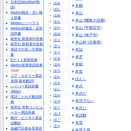
日本語WordNet(類
ほみ
本鞘
語)
ほむ
Weblio類語・言い換
本山
ほめ
え辞書
本山 (曖昧さ回避)
ほも
Weblioシソーラス
本山 (宇都宮市)
ほや
Weblio対義語・反対
語辞書
ほゆ
本山 (神戸市)
研究社 新英和中辞典
ほよ
本山村 (兵庫県)
研究社 新和英中辞典
ほら
英語での言い方用例
本誌
ほり
集
本芝
ほる
Eゲイト英和辞典
本紙
ほれ
Weblio実用英語辞典
new!
ほろ
本旨
コア・セオリー英語
ほわ
ほんし
表現(基本動詞)
ほを
本式
ハイパー英語辞書
ほん
JMdict
本式だ
ほが
英語ことわざ教訓辞
本式でない
ほぎ
典
研究社 英和コンピュ
ほぐ
本式に
ーター用語辞典
ほげ
本試験
旅行・ビジネス英会
ほご
本質
話翻訳
ほざ
金融庁記者会見英語
本質主義