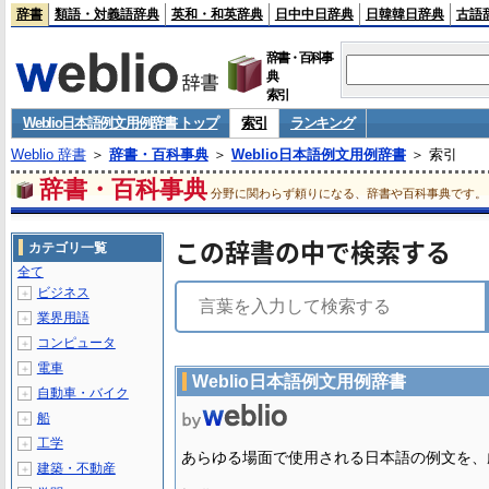
辞書
類語・対義語辞典
英和・和英辞典
日中中日辞典
日韓韓日辞典
古語
辞書・百科事
典
索引
Weblio日本語例文用例辞書 トップ
索引
ランキング
Weblio 辞書
＞
辞書・百科事典
＞
Weblio日本語例文用例辞書
＞ 索引
辞書・百科事典
分野に関わらず頼りになる、辞書や百科事典です。
この辞書の中で検索する
カテゴリ一覧
全て
ビジネス
＋
業界用語
＋
コンピュータ
＋
電車
＋
Weblio日本語例文用例辞書
自動車・バイク
＋
船
＋
工学
＋
あらゆる場面で使用される日本語の例文を、
建築・不動産
＋