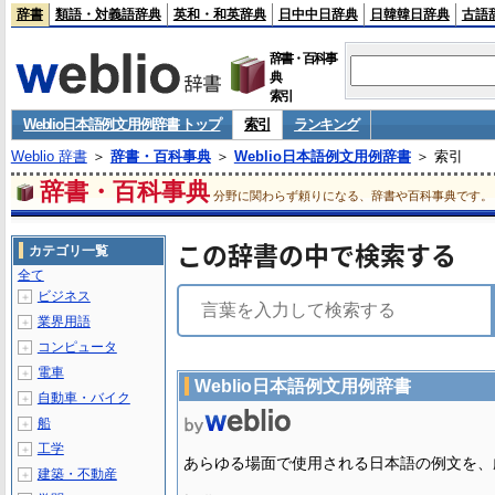
辞書
類語・対義語辞典
英和・和英辞典
日中中日辞典
日韓韓日辞典
古語
辞書・百科事
典
索引
Weblio日本語例文用例辞書 トップ
索引
ランキング
Weblio 辞書
＞
辞書・百科事典
＞
Weblio日本語例文用例辞書
＞ 索引
辞書・百科事典
分野に関わらず頼りになる、辞書や百科事典です。
この辞書の中で検索する
カテゴリ一覧
全て
ビジネス
＋
業界用語
＋
コンピュータ
＋
電車
＋
Weblio日本語例文用例辞書
自動車・バイク
＋
船
＋
工学
＋
あらゆる場面で使用される日本語の例文を、
建築・不動産
＋