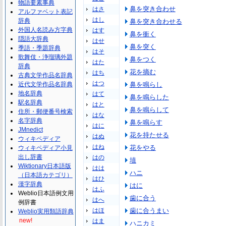
物語要素事典
鼻を突き合わせ
はさ
アルファベット表記
はし
辞典
鼻を突き合わせる
外国人名読み方字典
はす
鼻を衝く
隠語大辞典
はせ
鼻を突く
季語・季題辞典
はそ
歌舞伎・浄瑠璃外題
鼻をつく
はた
辞典
花を摘む
はち
古典文学作品名辞典
はつ
近代文学作品名辞典
鼻を鳴らし
地名辞典
はて
鼻を鳴らした
駅名辞典
はと
鼻を鳴らして
住所・郵便番号検索
はな
名字辞典
鼻を鳴らす
はに
JMnedict
花を持たせる
はぬ
ウィキペディア
はね
花をやる
ウィキペディア小見
出し辞書
はの
埴
Wiktionary日本語版
はは
ハニ
（日本語カテゴリ）
はひ
漢字辞典
はに
はふ
Weblio日本語例文用
歯に合う
はへ
例辞書
はほ
歯に合うまい
Weblio実用類語辞典
new!
はま
ハニカミ