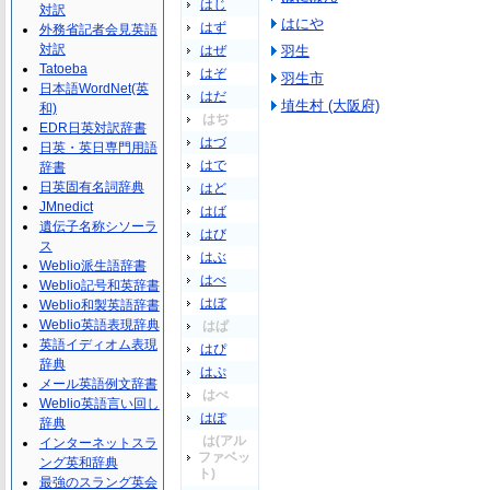
はじ
対訳
はにや
はず
外務省記者会見英語
対訳
はぜ
羽生
Tatoeba
はぞ
羽生市
日本語WordNet(英
はだ
埴生村 (大阪府)
和)
はぢ
EDR日英対訳辞書
はづ
日英・英日専門用語
はで
辞書
日英固有名詞辞典
はど
JMnedict
はば
遺伝子名称シソーラ
はび
ス
はぶ
Weblio派生語辞書
はべ
Weblio記号和英辞書
はぼ
Weblio和製英語辞書
Weblio英語表現辞典
はぱ
英語イディオム表現
はぴ
辞典
はぷ
メール英語例文辞書
はぺ
Weblio英語言い回し
はぽ
辞典
は(アル
インターネットスラ
ファベッ
ング英和辞典
ト)
最強のスラング英会