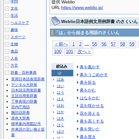
学問
提供 Weblio
＋
URL
https://www.weblio.jp/
文化
＋
生活
＋
Weblio日本語例文用例辞書 のさくいん
ヘルスケア
＋
趣味
＋
「は」から始まる用語のさくいん
スポーツ
＋
...
.
＜前へ
1
2
55
56
57
58
59
生物
＋
食品
100
101
次へ＞
＋
人名
＋
方言
＋
絞込み
鼻を蠢かす
辞書・百科事典
は
－
鼻をうごめかす
実用日本語表現辞典
はあ
鼻を折る
デジタル大辞泉
はい
鼻をかむ
日本語活用形辞書
はう
文語活用形辞書
はなをかむ
はえ
丁寧表現の辞書
はお
花を咲かせる
宮内庁用語
はか
難読語辞典
花を添える
原色大辞典
はき
鼻を高くする
標準案内用図記号
はく
鼻を突いた
外来語の言い換え提
はけ
案
鼻を突き
はこ