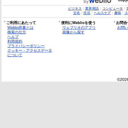
ビジネス
｜
業界用語
｜
コンピュータ
｜
文化
｜
生活
｜
ヘルスケア
｜
趣味
｜
ス
ご利用にあたって
便利にWeblioを使う
お問合
Weblio辞書とは
ウェブリオのアプリ
お問
検索の仕方
画像から探す
ヘルプ
利用規約
プライバシーポリシー
クッキー・アクセスデータ
について
©2026