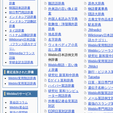
辞書
難読語辞典
原色大辞典
韓国語単語辞書
外来語の言い換え提
物語要素事典
韓日専門用語辞書
案
隠語大辞典
インドネシア語辞書
外国人名読み方字典
古典文学作品名
インドネシア語翻訳
歌舞伎・浄瑠璃外題
駅名辞典
辞書
辞典
JMnedict
タイ語辞書
地名辞典
ベトナム語翻訳辞書
Wiktionary日
名字辞典
Wiktionary日本語版
語カテゴリ）
（フランス語カテゴ
ウィキペディア小見
Weblio実用類語
リ）
出し辞書
Weblioシソーラ
Wikipediaフランス
Weblio日本語例文用
研究社 新和英中
語版
例辞書
Weblio実用英語
学研全訳古語辞典
Weblio類語・言い換
JMdict
え辞書
旅行・ビジネス
最近追加された辞書
研究社 新英和中辞典
Tatoeba
Weblio実用類語辞典
Eゲイト英和辞典
日英・英日専門
Weblio実用英語辞典
ハイパー英語辞書
遺伝子名称シソ
研究社 英和コンピュ
Weblio和製英語
Weblioのサービス
ーター用語辞典
メール英語例文
外務省記者会見英語
英会話コラム
最強のスラング
対訳
Weblio英会話
Weblio専門用
EDR日英対訳辞書
英語の質問箱