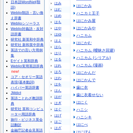
日本語WordNet(類
はみ
はにかみ
語)
はむ
Weblio類語・言い換
ハニカミ王子
はめ
え辞書
はにかみ屋
はも
Weblioシソーラス
はにかみや
はや
Weblio対義語・反対
語辞書
はゆ
ハニカム
研究社 新英和中辞典
はよ
はにかむ
研究社 新和英中辞典
はら
英語での言い方用例
ハニカム (曖昧さ回避)
はり
集
ハニカム (シリアル)
はる
Eゲイト英和辞典
ハニカム (漫画)
はれ
Weblio実用英語辞典
new!
はろ
はにかんだ
コア・セオリー英語
はわ
はにかんで
表現(基本動詞)
はを
歯に衣
ハイパー英語辞書
はん
JMdict
歯に衣着せない
はが
英語ことわざ教訓辞
はにく
はぎ
典
研究社 英和コンピュ
はぐ
ハニシ
ーター用語辞典
はげ
ハニシキ
旅行・ビジネス英会
はご
はにべ
話翻訳
はざ
金融庁記者会見英語
はにぽん