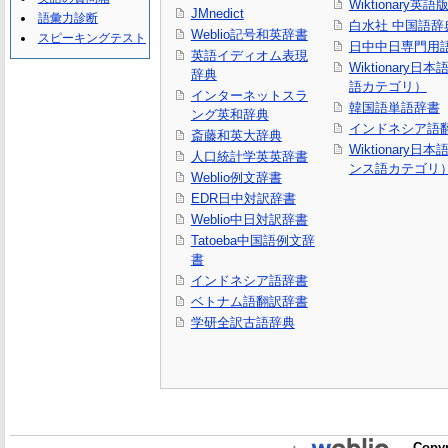
Wiktionary英語
JMnedict
語彙力診断
白水社 中国語辞
Weblio記号和英辞書
スピーキングテスト
日中中日専門用
英語イディオム表現
Wiktionary日
辞典
語カテゴリ）
インターネットスラ
韓国語単語辞書
ング英和辞典
インドネシア語
斎藤和英大辞典
Wiktionary日
人口統計学英英辞書
ンス語カテゴリ
Weblio例文辞書
EDR日中対訳辞書
Weblio中日対訳辞書
Tatoeba中国語例文辞
書
インドネシア語辞書
ベトナム語翻訳辞書
学研全訳古語辞典
Copyr