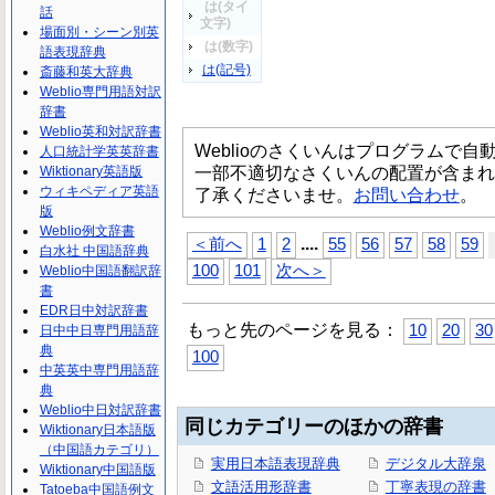
は(タイ
話
文字)
場面別・シーン別英
は(数字)
語表現辞典
は(記号)
斎藤和英大辞典
Weblio専門用語対訳
辞書
Weblio英和対訳辞書
Weblioのさくいんはプログラムで
人口統計学英英辞書
一部不適切なさくいんの配置が含まれ
Wiktionary英語版
ウィキペディア英語
了承くださいませ。
お問い合わせ
。
版
Weblio例文辞書
...
.
＜前へ
1
2
55
56
57
58
59
白水社 中国語辞典
100
101
次へ＞
Weblio中国語翻訳辞
書
EDR日中対訳辞書
もっと先のページを見る：
10
20
30
日中中日専門用語辞
典
100
中英英中専門用語辞
典
Weblio中日対訳辞書
同じカテゴリーのほかの辞書
Wiktionary日本語版
（中国語カテゴリ）
実用日本語表現辞典
デジタル大辞泉
Wiktionary中国語版
文語活用形辞書
丁寧表現の辞書
Tatoeba中国語例文