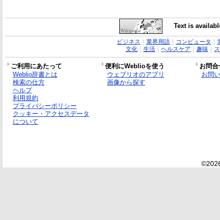
Text is availab
ビジネス
｜
業界用語
｜
コンピュータ
｜
文化
｜
生活
｜
ヘルスケア
｜
趣味
｜
ス
ご利用にあたって
便利にWeblioを使う
お問合
Weblio辞書とは
ウェブリオのアプリ
お問
検索の仕方
画像から探す
ヘルプ
利用規約
プライバシーポリシー
クッキー・アクセスデータ
について
©2026