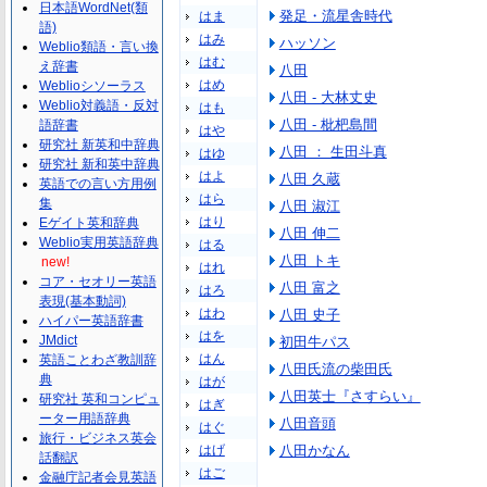
日本語WordNet(類
発足・流星舎時代
はま
語)
はみ
ハッソン
Weblio類語・言い換
はむ
え辞書
八田
はめ
Weblioシソーラス
八田 - 大林丈史
Weblio対義語・反対
はも
八田 - 枇杷島間
語辞書
はや
研究社 新英和中辞典
八田 ： 生田斗真
はゆ
研究社 新和英中辞典
はよ
八田 久蔵
英語での言い方用例
はら
集
八田 淑江
はり
Eゲイト英和辞典
八田 伸二
Weblio実用英語辞典
はる
八田 トキ
new!
はれ
コア・セオリー英語
八田 富之
はろ
表現(基本動詞)
はわ
八田 史子
ハイパー英語辞書
はを
JMdict
初田牛パス
はん
英語ことわざ教訓辞
八田氏流の柴田氏
典
はが
八田英士『さすらい』
研究社 英和コンピュ
はぎ
ーター用語辞典
八田音頭
はぐ
旅行・ビジネス英会
はげ
八田かなん
話翻訳
はご
金融庁記者会見英語