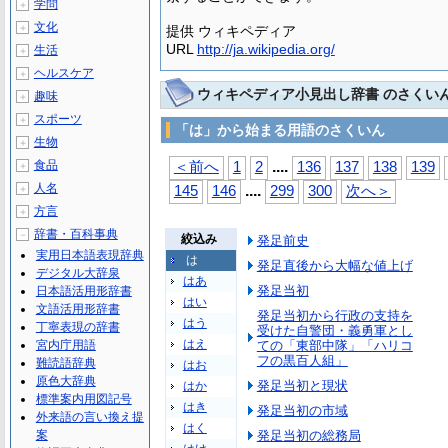
学問
＋
文化
＋
提供 ウィキペディア
URL
http://ja.wikipedia.org/
生活
＋
ヘルスケア
＋
ウィキペディア小見出し辞書 のさくい
趣味
＋
スポーツ
＋
「は」から始まる用語のさくいん
生物
＋
...
.
食品
＜前へ
1
2
136
137
138
139
＋
人名
...
.
＋
145
146
299
300
次へ＞
方言
＋
辞書・百科事典
－
絞込み
発足前史
実用日本語表現辞典
は
発足直後から大幅な値上げ
デジタル大辞泉
はあ
発足当初
日本語活用形辞書
はい
文語活用形辞書
発足当初から行政の支持を
はう
丁寧表現の辞書
受けた自警団・義勇軍とし
はえ
宮内庁用語
ての「東部中隊」「ハリコ
フの黒百人組」
難読語辞典
はお
原色大辞典
発足当初と現状
はか
標準案内用図記号
はき
発足当初の市域
外来語の言い換え提
はく
案
発足当初の総務局