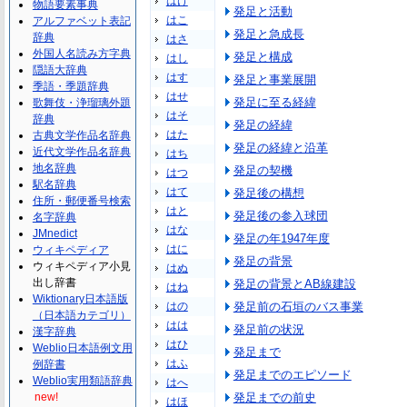
はけ
物語要素事典
発足と活動
はこ
アルファベット表記
発足と急成長
辞典
はさ
外国人名読み方字典
発足と構成
はし
隠語大辞典
はす
発足と事業展開
季語・季題辞典
はせ
発足に至る経緯
歌舞伎・浄瑠璃外題
はそ
辞典
発足の経緯
はた
古典文学作品名辞典
発足の経緯と沿革
近代文学作品名辞典
はち
地名辞典
発足の契機
はつ
駅名辞典
はて
発足後の構想
住所・郵便番号検索
はと
発足後の参入球団
名字辞典
はな
JMnedict
発足の年1947年度
はに
ウィキペディア
発足の背景
ウィキペディア小見
はぬ
出し辞書
発足の背景とAB線建設
はね
Wiktionary日本語版
はの
発足前の石垣のバス事業
（日本語カテゴリ）
はは
発足前の状況
漢字辞典
はひ
Weblio日本語例文用
発足まで
はふ
例辞書
発足までのエピソード
Weblio実用類語辞典
はへ
new!
発足までの前史
はほ