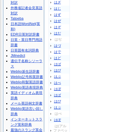
はざ
対訳
外務省記者会見英語
はじ
対訳
はず
Tatoeba
はぜ
日本語WordNet(英
はぞ
和)
はだ
EDR日英対訳辞書
はぢ
日英・英日専門用語
辞書
はづ
日英固有名詞辞典
はで
JMnedict
はど
遺伝子名称シソーラ
はば
ス
はび
Weblio派生語辞書
はぶ
Weblio記号和英辞書
Weblio和製英語辞書
はべ
Weblio英語表現辞典
はぼ
英語イディオム表現
はぱ
辞典
はぴ
メール英語例文辞書
はぷ
Weblio英語言い回し
はぺ
辞典
インターネットスラ
はぽ
ング英和辞典
は(アル
最強のスラング英会
ファベッ