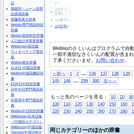
ト)
話
場面別・シーン別英
は(タイ
文字)
語表現辞典
斎藤和英大辞典
は(数字)
Weblio専門用語対訳
は(記号)
辞書
Weblio英和対訳辞書
人口統計学英英辞書
Wiktionary英語版
Weblioのさくいんはプログラムで
ウィキペディア英語
一部不適切なさくいんの配置が含まれ
版
了承くださいませ。
お問い合わせ
。
Weblio例文辞書
白水社 中国語辞典
...
.
Weblio中国語翻訳辞
＜前へ
1
2
136
137
138
139
書
...
.
145
146
299
300
次へ＞
EDR日中対訳辞書
日中中日専門用語辞
典
もっと先のページを見る：
10
20
30
中英英中専門用語辞
100
110
120
130
140
150
160
1
典
Weblio中日対訳辞書
220
230
240
250
260
270
280
2
Wiktionary日本語版
（中国語カテゴリ）
Wiktionary中国語版
同じカテゴリーのほかの辞書
Tatoeba中国語例文