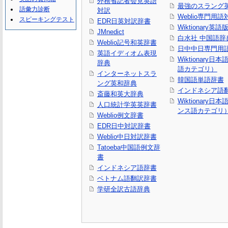
外務省記者会見英語
最強のスラング
語彙力診断
対訳
Weblio専門用
スピーキングテスト
EDR日英対訳辞書
Wiktionary英語
JMnedict
白水社 中国語辞
Weblio記号和英辞書
日中中日専門用
英語イディオム表現
Wiktionary日
辞典
語カテゴリ）
インターネットスラ
韓国語単語辞書
ング英和辞典
インドネシア語
斎藤和英大辞典
Wiktionary日
人口統計学英英辞書
ンス語カテゴリ
Weblio例文辞書
EDR日中対訳辞書
Weblio中日対訳辞書
Tatoeba中国語例文辞
書
インドネシア語辞書
ベトナム語翻訳辞書
学研全訳古語辞典