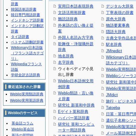
辞書
実用日本語表現辞典
デジタル大辞泉
韓国語単語辞書
文語活用形辞書
丁寧表現の辞書
韓日専門用語辞書
難読語辞典
原色大辞典
インドネシア語辞書
外来語の言い換え提
物語要素事典
インドネシア語翻訳
案
辞書
隠語大辞典
タイ語辞書
外国人名読み方字典
古典文学作品名
ベトナム語翻訳辞書
歌舞伎・浄瑠璃外題
駅名辞典
Wiktionary日本語版
辞典
JMnedict
（フランス語カテゴ
地名辞典
Wiktionary日
リ）
名字辞典
語カテゴリ）
Wikipediaフランス
ウィキペディア小見
Weblio実用類語
語版
出し辞書
学研全訳古語辞典
Weblioシソーラ
Weblio日本語例文用
研究社 新和英中
例辞書
最近追加された辞書
Weblio実用英語
Weblio類語・言い換
Weblio実用類語辞典
JMdict
え辞書
Weblio実用英語辞典
旅行・ビジネス
研究社 新英和中辞典
Tatoeba
Eゲイト英和辞典
Weblioのサービス
日英・英日専門
ハイパー英語辞書
遺伝子名称シソ
英会話コラム
研究社 英和コンピュ
Weblio和製英語
Weblio英会話
ーター用語辞典
メール英語例文
英語の質問箱