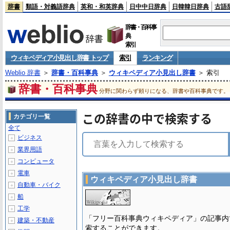
辞書
類語・対義語辞典
英和・和英辞典
日中中日辞典
日韓韓日辞典
古語
辞書・百科事
典
索引
ウィキペディア小見出し辞書 トップ
索引
ランキング
Weblio 辞書
＞
辞書・百科事典
＞
ウィキペディア小見出し辞書
＞ 索引
辞書・百科事典
分野に関わらず頼りになる、辞書や百科事典です。
この辞書の中で検索する
カテゴリ一覧
全て
ビジネス
＋
業界用語
＋
コンピュータ
＋
電車
＋
ウィキペディア小見出し辞書
自動車・バイク
＋
船
＋
工学
＋
「フリー百科事典ウィキペディア」の記事内
建築・不動産
＋
索することができます。