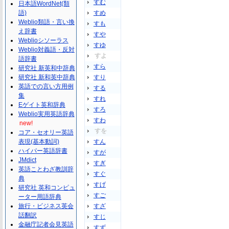
すむ
日本語WordNet(類
語)
すめ
Weblio類語・言い換
すも
え辞書
すや
Weblioシソーラス
すゆ
Weblio対義語・反対
すよ
語辞書
すら
研究社 新英和中辞典
研究社 新和英中辞典
すり
英語での言い方用例
する
集
すれ
Eゲイト英和辞典
すろ
Weblio実用英語辞典
すわ
new!
すを
コア・セオリー英語
表現(基本動詞)
すん
ハイパー英語辞書
すが
JMdict
すぎ
英語ことわざ教訓辞
すぐ
典
すげ
研究社 英和コンピュ
すご
ーター用語辞典
旅行・ビジネス英会
すざ
話翻訳
すじ
金融庁記者会見英語
すず