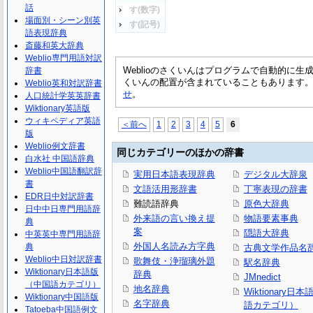
話
す(数字)
場面別・シーン別英
す(記号)
語表現辞典
斎藤和英大辞典
Weblio専門用語対訳
Weblioのさくいんはプログラムで自動的に
辞書
くいんの配置が含まれていることもあります
Weblio英和対訳辞書
せ
。
人口統計学英英辞書
Wiktionary英語版
ウィキペディア英語
＜前へ
1
2
3
4
5
6
版
Weblio例文辞書
同じカテゴリーのほかの辞書
白水社 中国語辞典
Weblio中国語翻訳辞
実用日本語表現辞典
デジタル大辞泉
書
文語活用形辞書
丁寧表現の辞書
EDR日中対訳辞書
難読語辞典
原色大辞典
日中中日専門用語辞
外来語の言い換え提
物語要素事典
典
案
隠語大辞典
中英英中専門用語辞
外国人名読み方字典
典
古典文学作品名
Weblio中日対訳辞書
歌舞伎・浄瑠璃外題
駅名辞典
Wiktionary日本語版
辞典
JMnedict
（中国語カテゴリ）
地名辞典
Wiktionary日
Wiktionary中国語版
名字辞典
語カテゴリ）
Tatoeba中国語例文