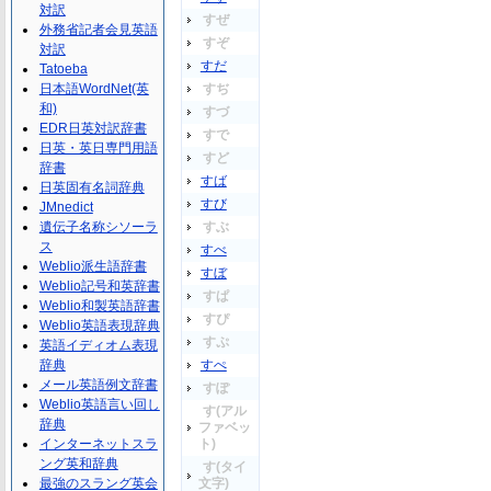
対訳
すぜ
外務省記者会見英語
すぞ
対訳
すだ
Tatoeba
日本語WordNet(英
すぢ
和)
すづ
EDR日英対訳辞書
すで
日英・英日専門用語
すど
辞書
すば
日英固有名詞辞典
すび
JMnedict
遺伝子名称シソーラ
すぶ
ス
すべ
Weblio派生語辞書
すぼ
Weblio記号和英辞書
すぱ
Weblio和製英語辞書
すぴ
Weblio英語表現辞典
すぷ
英語イディオム表現
辞典
すぺ
メール英語例文辞書
すぽ
Weblio英語言い回し
す(アル
辞典
ファベッ
インターネットスラ
ト)
ング英和辞典
す(タイ
最強のスラング英会
文字)