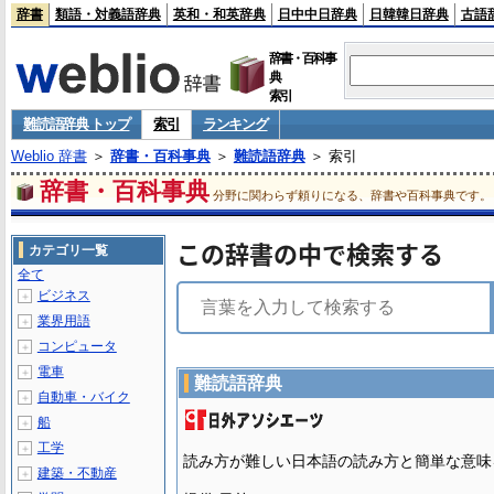
辞書
類語・対義語辞典
英和・和英辞典
日中中日辞典
日韓韓日辞典
古語
辞書・百科事
典
索引
難読語辞典 トップ
索引
ランキング
Weblio 辞書
＞
辞書・百科事典
＞
難読語辞典
＞ 索引
辞書・百科事典
分野に関わらず頼りになる、辞書や百科事典です。
この辞書の中で検索する
カテゴリ一覧
全て
ビジネス
＋
業界用語
＋
コンピュータ
＋
電車
＋
難読語辞典
自動車・バイク
＋
船
＋
工学
＋
読み方が難しい日本語の読み方と簡単な意味
建築・不動産
＋