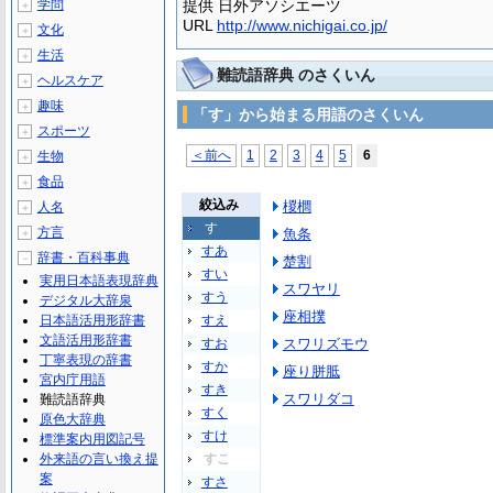
学問
提供 日外アソシエーツ
＋
URL
http://www.nichigai.co.jp/
文化
＋
生活
＋
難読語辞典 のさくいん
ヘルスケア
＋
趣味
＋
「す」から始まる用語のさくいん
スポーツ
＋
＜前へ
1
2
3
4
5
6
生物
＋
食品
＋
絞込み
椶櫚
人名
＋
す
方言
魚条
＋
すあ
辞書・百科事典
－
楚割
すい
実用日本語表現辞典
スワヤリ
すう
デジタル大辞泉
座相撲
日本語活用形辞書
すえ
文語活用形辞書
すお
スワリズモウ
丁寧表現の辞書
すか
座り胼胝
宮内庁用語
すき
スワリダコ
難読語辞典
すく
原色大辞典
すけ
標準案内用図記号
外来語の言い換え提
すこ
案
すさ