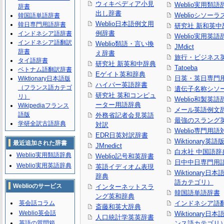
ウィキペディア小見
Weblio実用類語
辞書
出し辞書
Weblioシソーラ
韓国語単語辞書
Weblio日本語例文用
韓日専門用語辞書
研究社 新和英中
例辞書
インドネシア語辞書
Weblio実用英語
インドネシア語翻訳
Weblio類語・言い換
JMdict
辞書
え辞書
旅行・ビジネス
タイ語辞書
研究社 新英和中辞典
Tatoeba
ベトナム語翻訳辞書
Eゲイト英和辞典
日英・英日専門
Wiktionary日本語版
ハイパー英語辞書
（フランス語カテゴ
遺伝子名称シソ
研究社 英和コンピュ
リ）
Weblio和製英語
ーター用語辞典
Wikipediaフランス
メール英語例文
語版
外務省記者会見英語
最強のスラング
学研全訳古語辞典
対訳
Weblio専門用
EDR日英対訳辞書
Wiktionary英語
最近追加された辞書
JMnedict
白水社 中国語辞
Weblio実用類語辞典
Weblio記号和英辞書
日中中日専門用
Weblio実用英語辞典
英語イディオム表現
Wiktionary日
辞典
語カテゴリ）
Weblioのサービス
インターネットスラ
韓国語単語辞書
ング英和辞典
英会話コラム
インドネシア語
斎藤和英大辞典
Weblio英会話
Wiktionary日
人口統計学英英辞書
英語の質問箱
ンス語カテゴリ