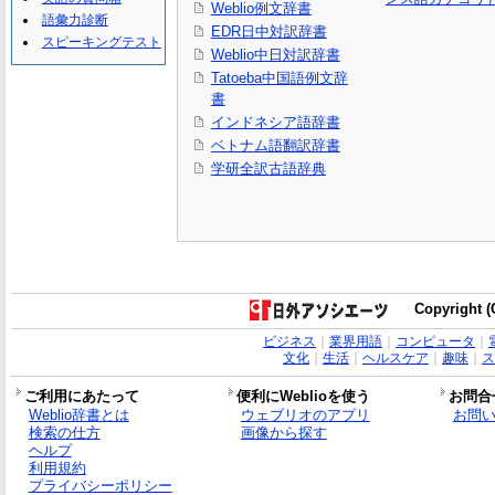
Weblio例文辞書
語彙力診断
EDR日中対訳辞書
スピーキングテスト
Weblio中日対訳辞書
Tatoeba中国語例文辞
書
インドネシア語辞書
ベトナム語翻訳辞書
学研全訳古語辞典
Copyright (C
ビジネス
｜
業界用語
｜
コンピュータ
｜
文化
｜
生活
｜
ヘルスケア
｜
趣味
｜
ス
ご利用にあたって
便利にWeblioを使う
お問合
Weblio辞書とは
ウェブリオのアプリ
お問
検索の仕方
画像から探す
ヘルプ
利用規約
プライバシーポリシー