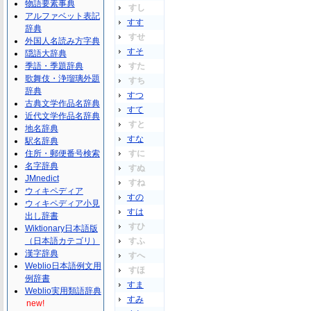
物語要素事典
すし
アルファベット表記
すす
辞典
すせ
外国人名読み方字典
すそ
隠語大辞典
季語・季題辞典
すた
歌舞伎・浄瑠璃外題
すち
辞典
すつ
古典文学作品名辞典
すて
近代文学作品名辞典
すと
地名辞典
すな
駅名辞典
住所・郵便番号検索
すに
名字辞典
すぬ
JMnedict
すね
ウィキペディア
すの
ウィキペディア小見
すは
出し辞書
すひ
Wiktionary日本語版
（日本語カテゴリ）
すふ
漢字辞典
すへ
Weblio日本語例文用
すほ
例辞書
すま
Weblio実用類語辞典
すみ
new!