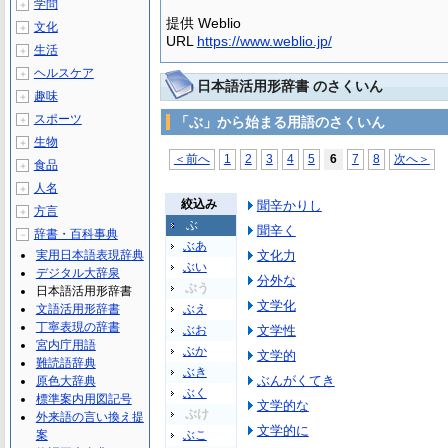
学問
＋
提供 Weblio
文化
＋
URL
https://www.weblio.jp/
生活
＋
ヘルスケア
＋
日本語活用形辞書 のさくいん
趣味
＋
スポーツ
＋
「ぶ」から始まる用語のさくいん
生物
＋
＜前へ
1
2
3
4
5
6
7
8
次へ＞
食品
＋
人名
＋
絞込み
聞辛かりし
方言
＋
ぶ
聞辛く
辞書・百科事典
－
ぶあ
実用日本語表現辞典
文化力
ぶい
デジタル大辞泉
分外な
ぶう
日本語活用形辞書
文学化
文語活用形辞書
ぶえ
丁寧表現の辞書
ぶお
文学性
宮内庁用語
ぶか
文学的
難読語辞典
ぶき
ぶんがくてき
原色大辞典
ぶく
標準案内用図記号
文学的な
ぶけ
外来語の言い換え提
文学的に
案
ぶこ