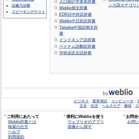
人口統計学英英辞書
ンス語カテゴリ
語彙力診断
Weblio例文辞書
スピーキングテスト
EDR日中対訳辞書
Weblio中日対訳辞書
Tatoeba中国語例文辞
書
インドネシア語辞書
ベトナム語翻訳辞書
学研全訳古語辞典
ビジネス
｜
業界用語
｜
コンピュータ
｜
文化
｜
生活
｜
ヘルスケア
｜
趣味
｜
ス
ご利用にあたって
便利にWeblioを使う
お問合
Weblio辞書とは
ウェブリオのアプリ
お問
検索の仕方
画像から探す
ヘルプ
利用規約