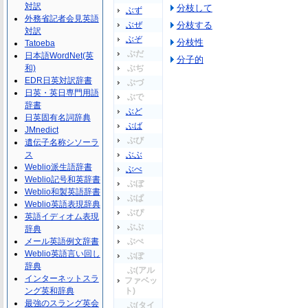
対訳
分枝して
ぶず
外務省記者会見英語
ぶぜ
分枝する
対訳
ぶぞ
分枝性
Tatoeba
ぶだ
日本語WordNet(英
分子的
和)
ぶぢ
EDR日英対訳辞書
ぶづ
日英・英日専門用語
ぶで
辞書
ぶど
日英固有名詞辞典
ぶば
JMnedict
ぶび
遺伝子名称シソーラ
ス
ぶぶ
Weblio派生語辞書
ぶべ
Weblio記号和英辞書
ぶぼ
Weblio和製英語辞書
ぶぱ
Weblio英語表現辞典
ぶぴ
英語イディオム表現
ぶぷ
辞典
メール英語例文辞書
ぶぺ
Weblio英語言い回し
ぶぽ
辞典
ぶ(アル
インターネットスラ
ファベッ
ング英和辞典
ト)
最強のスラング英会
ぶ(タイ