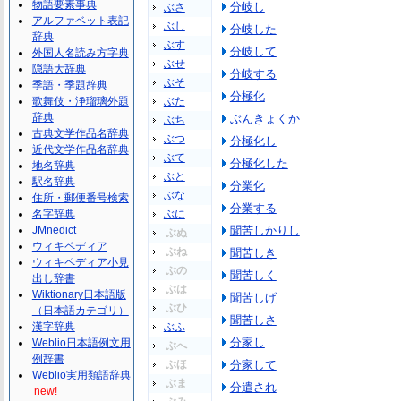
物語要素事典
分岐し
ぶさ
アルファベット表記
ぶし
分岐した
辞典
ぶす
分岐して
外国人名読み方字典
ぶせ
隠語大辞典
分岐する
ぶそ
季語・季題辞典
分極化
歌舞伎・浄瑠璃外題
ぶた
辞典
ぶんきょくか
ぶち
古典文学作品名辞典
ぶつ
分極化し
近代文学作品名辞典
ぶて
分極化した
地名辞典
ぶと
駅名辞典
分業化
ぶな
住所・郵便番号検索
分業する
名字辞典
ぶに
JMnedict
聞苦しかりし
ぶぬ
ウィキペディア
ぶね
聞苦しき
ウィキペディア小見
ぶの
聞苦しく
出し辞書
ぶは
Wiktionary日本語版
聞苦しげ
ぶひ
（日本語カテゴリ）
聞苦しさ
漢字辞典
ぶふ
分家し
Weblio日本語例文用
ぶへ
例辞書
ぶほ
分家して
Weblio実用類語辞典
ぶま
分遣され
new!