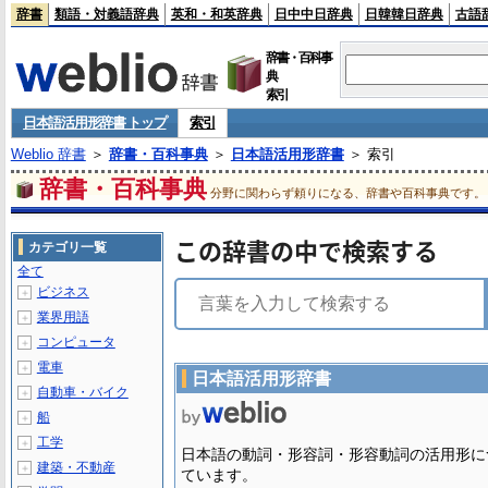
辞書
類語・対義語辞典
英和・和英辞典
日中中日辞典
日韓韓日辞典
古語
辞書・百科事
典
索引
日本語活用形辞書 トップ
索引
Weblio 辞書
＞
辞書・百科事典
＞
日本語活用形辞書
＞ 索引
辞書・百科事典
分野に関わらず頼りになる、辞書や百科事典です。
この辞書の中で検索する
カテゴリ一覧
全て
ビジネス
＋
業界用語
＋
コンピュータ
＋
電車
＋
日本語活用形辞書
自動車・バイク
＋
船
＋
工学
＋
日本語の動詞・形容詞・形容動詞の活用形に
建築・不動産
＋
ています。