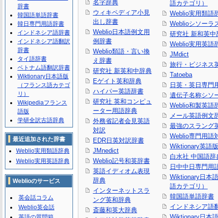
名字辞典
語カテゴリ）
辞書
ウィキペディア小見
Weblio実用類語
韓国語単語辞書
出し辞書
Weblioシソーラ
韓日専門用語辞書
Weblio日本語例文用
インドネシア語辞書
研究社 新和英中
例辞書
インドネシア語翻訳
Weblio実用英語
辞書
Weblio類語・言い換
JMdict
タイ語辞書
え辞書
旅行・ビジネス
ベトナム語翻訳辞書
研究社 新英和中辞典
Tatoeba
Wiktionary日本語版
Eゲイト英和辞典
日英・英日専門
（フランス語カテゴ
ハイパー英語辞書
リ）
遺伝子名称シソ
研究社 英和コンピュ
Wikipediaフランス
Weblio和製英語
ーター用語辞典
語版
メール英語例文
学研全訳古語辞典
外務省記者会見英語
最強のスラング
対訳
Weblio専門用
最近追加された辞書
EDR日英対訳辞書
Wiktionary英語
JMnedict
Weblio実用類語辞典
白水社 中国語辞
Weblio記号和英辞書
Weblio実用英語辞典
日中中日専門用
英語イディオム表現
Wiktionary日
辞典
Weblioのサービス
語カテゴリ）
インターネットスラ
韓国語単語辞書
英会話コラム
ング英和辞典
インドネシア語
Weblio英会話
斎藤和英大辞典
Wiktionary日
英語の質問箱