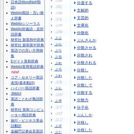
ぶみ
日本語WordNet(類
分遣する
ぶむ
語)
文献的
Weblio類語・言い換
ぶめ
文芸的
え辞書
ぶも
Weblioシソーラス
文庫化
ぶや
Weblio対義語・反対
ぶゆ
分散化
語辞書
ぶよ
研究社 新英和中辞典
ぶんさんか
ぶら
研究社 新和英中辞典
分散させる
英語での言い方用例
ぶり
分散され
集
ぶる
Eゲイト英和辞典
分散される
ぶれ
Weblio実用英語辞典
ぶろ
分散し
new!
ぶわ
コア・セオリー英語
分散した
ぶを
表現(基本動詞)
分散して
ハイパー英語辞書
ぶん
分散する
JMdict
ぶが
英語ことわざ教訓辞
分散力
ぶぎ
典
ぶぐ
分子化
研究社 英和コンピュ
ぶげ
ぶんしか
ーター用語辞典
ぶご
旅行・ビジネス英会
分枝し
話翻訳
ぶざ
分枝した
金融庁記者会見英語
ぶじ