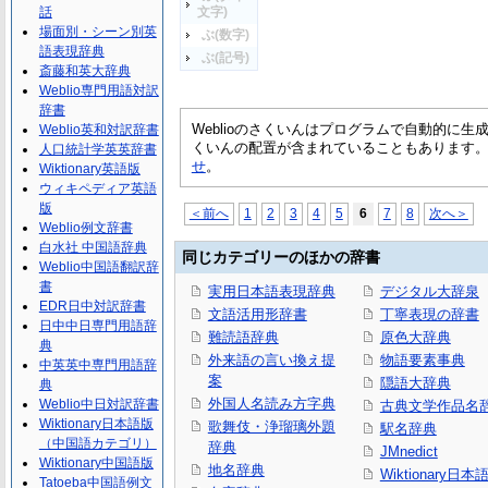
話
文字)
場面別・シーン別英
ぶ(数字)
語表現辞典
ぶ(記号)
斎藤和英大辞典
Weblio専門用語対訳
辞書
Weblioのさくいんはプログラムで自動的に
Weblio英和対訳辞書
くいんの配置が含まれていることもあります
人口統計学英英辞書
せ
。
Wiktionary英語版
ウィキペディア英語
版
＜前へ
1
2
3
4
5
6
7
8
次へ＞
Weblio例文辞書
白水社 中国語辞典
同じカテゴリーのほかの辞書
Weblio中国語翻訳辞
書
実用日本語表現辞典
デジタル大辞泉
EDR日中対訳辞書
文語活用形辞書
丁寧表現の辞書
日中中日専門用語辞
難読語辞典
原色大辞典
典
外来語の言い換え提
物語要素事典
中英英中専門用語辞
案
隠語大辞典
典
外国人名読み方字典
Weblio中日対訳辞書
古典文学作品名
Wiktionary日本語版
歌舞伎・浄瑠璃外題
駅名辞典
（中国語カテゴリ）
辞典
JMnedict
Wiktionary中国語版
地名辞典
Wiktionary日
Tatoeba中国語例文