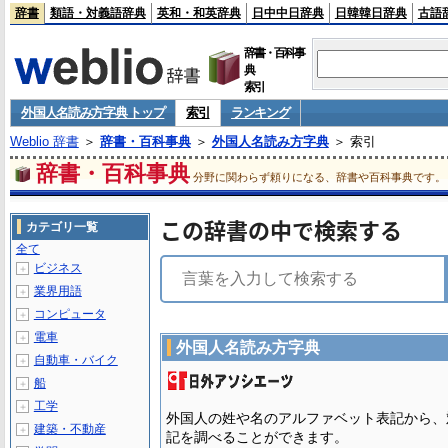
辞書
類語・対義語辞典
英和・和英辞典
日中中日辞典
日韓韓日辞典
古語
辞書・百科事
典
索引
外国人名読み方字典 トップ
索引
ランキング
Weblio 辞書
＞
辞書・百科事典
＞
外国人名読み方字典
＞ 索引
辞書・百科事典
分野に関わらず頼りになる、辞書や百科事典です。
この辞書の中で検索する
カテゴリ一覧
全て
ビジネス
＋
業界用語
＋
コンピュータ
＋
電車
＋
外国人名読み方字典
自動車・バイク
＋
船
＋
工学
＋
外国人の姓や名のアルファベット表記から、
建築・不動産
＋
記を調べることができます。