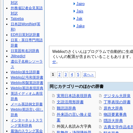
対訳
Jairo
外務省記者会見英語
Jais
対訳
Jak
Tatoeba
日本語WordNet(英
Jake
和)
EDR日英対訳辞書
日英・英日専門用語
辞書
日英固有名詞辞典
Weblioのさくいんはプログラムで自動的に
JMnedict
くいんの配置が含まれていることもあります
遺伝子名称シソーラ
せ
。
ス
Weblio派生語辞書
1
2
3
4
5
次へ＞
Weblio記号和英辞書
Weblio和製英語辞書
同じカテゴリーのほかの辞書
Weblio英語表現辞典
英語イディオム表現
実用日本語表現辞典
デジタル大辞泉
辞典
文語活用形辞書
丁寧表現の辞書
メール英語例文辞書
難読語辞典
原色大辞典
Weblio英語言い回し
外来語の言い換え提
物語要素事典
辞典
案
インターネットスラ
隠語大辞典
ング英和辞典
外国人名読み方字典
古典文学作品名
最強のスラング英会
歌舞伎・浄瑠璃外題