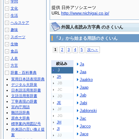
学問
＋
提供 日外アソシエーツ
文化
＋
URL
http://www.nichigai.co.jp/
生活
＋
ヘルスケア
＋
外国人名読み方字典 のさくいん
趣味
＋
スポーツ
＋
「J」から始まる用語のさくいん
生物
＋
1
2
3
4
5
次へ＞
食品
＋
人名
＋
絞込み
Ja
方言
＋
J
Jaa
辞書・百科事典
－
JA
実用日本語表現辞典
Jaakko
JB
デジタル大辞泉
Jaap
JC
日本語活用形辞書
Jab
文語活用形辞書
JD
丁寧表現の辞書
JE
Jabi
宮内庁用語
JF
Jablonski
難読語辞典
JG
原色大辞典
Jac
JH
標準案内用図記号
Jacco
JI
外来語の言い換え提
Jace
案
JJ