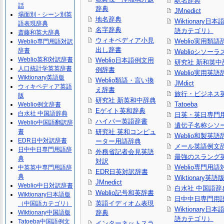
駅名辞典
話
辞典
JMnedict
場面別・シーン別英
地名辞典
Wiktionary日
語表現辞典
名字辞典
語カテゴリ）
斎藤和英大辞典
ウィキペディア小見
Weblio実用類語
Weblio専門用語対訳
出し辞書
辞書
Weblioシソーラ
Weblio英和対訳辞書
Weblio日本語例文用
研究社 新和英中
人口統計学英英辞書
例辞書
Weblio実用英語
Wiktionary英語版
Weblio類語・言い換
JMdict
ウィキペディア英語
え辞書
旅行・ビジネス
版
研究社 新英和中辞典
Tatoeba
Weblio例文辞書
Eゲイト英和辞典
白水社 中国語辞典
日英・英日専門
ハイパー英語辞書
Weblio中国語翻訳辞
遺伝子名称シソ
書
研究社 英和コンピュ
Weblio和製英語
EDR日中対訳辞書
ーター用語辞典
メール英語例文
日中中日専門用語辞
外務省記者会見英語
最強のスラング
典
対訳
Weblio専門用
中英英中専門用語辞
EDR日英対訳辞書
典
Wiktionary英語
JMnedict
Weblio中日対訳辞書
白水社 中国語辞
Weblio記号和英辞書
Wiktionary日本語版
日中中日専門用
英語イディオム表現
（中国語カテゴリ）
Wiktionary日
Wiktionary中国語版
辞典
語カテゴリ）
Tatoeba中国語例文
インターネットスラ