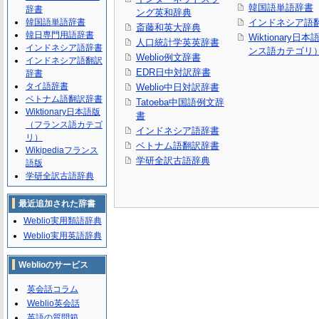
韓国語単語辞書
辞書
ング英和辞典
韓国語単語辞書
インドネシア語
斎藤和英大辞典
韓日専門用語辞書
Wiktionary日
人口統計学英英辞書
インドネシア語辞書
ンス語カテゴリ
Weblio例文辞書
インドネシア語翻訳
EDR日中対訳辞書
辞書
タイ語辞書
Weblio中日対訳辞書
ベトナム語翻訳辞書
Tatoeba中国語例文辞
Wiktionary日本語版
書
（フランス語カテゴ
インドネシア語辞書
リ）
ベトナム語翻訳辞書
Wikipediaフランス
学研全訳古語辞典
語版
学研全訳古語辞典
最近追加された辞書
Weblio実用類語辞典
Weblio実用英語辞典
Weblioのサービス
英会話コラム
Weblio英会話
英語の質問箱