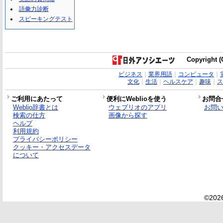
語彙力診断
スピーキングテスト
Copyright (C
ビジネス
｜
業界用語
｜
コンピュータ
｜
文化
｜
生活
｜
ヘルスケア
｜
趣味
｜
ス
ご利用にあたって
便利にWeblioを使う
お問合
Weblio辞書とは
ウェブリオのアプリ
お問
検索の仕方
画像から探す
ヘルプ
利用規約
プライバシーポリシー
クッキー・アクセスデータ
について
©2026