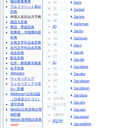
物語要素事典
Jack
JK
アルファベット表記
JL
Jacket
辞典
JM
Jackie
外国人名読み方字典
JN
隠語大辞典
Jackman
JO
季語・季題辞典
Jacks
歌舞伎・浄瑠璃外題
JP
辞典
Jackson
JQ
古典文学作品名辞典
JR
Jaco
近代文学作品名辞典
JS
Jacob
地名辞典
JT
駅名辞典
Jacobi
JU
住所・郵便番号検索
Jacobine
名字辞典
JV
JMnedict
Jacobs
JW
ウィキペディア
JX
Jacobsen
ウィキペディア小見
JY
Jacobson
出し辞書
JZ
Wiktionary日本語版
Jacobus
J(50音)
（日本語カテゴリ）
Jacoby
漢字辞典
J(タイ文
字)
Weblio日本語例文用
Jacopo
例辞書
J(数字)
Jacquard
Weblio実用類語辞典
J(記号)
Jacqueline
new!