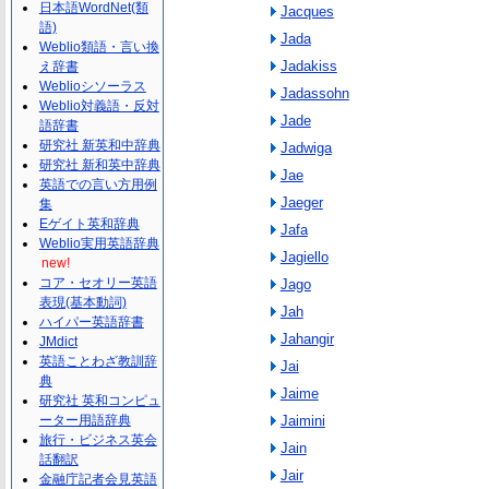
日本語WordNet(類
Jacques
語)
Jada
Weblio類語・言い換
Jadakiss
え辞書
Weblioシソーラス
Jadassohn
Weblio対義語・反対
Jade
語辞書
研究社 新英和中辞典
Jadwiga
研究社 新和英中辞典
Jae
英語での言い方用例
Jaeger
集
Eゲイト英和辞典
Jafa
Weblio実用英語辞典
Jagiello
new!
コア・セオリー英語
Jago
表現(基本動詞)
Jah
ハイパー英語辞書
Jahangir
JMdict
英語ことわざ教訓辞
Jai
典
Jaime
研究社 英和コンピュ
ーター用語辞典
Jaimini
旅行・ビジネス英会
Jain
話翻訳
Jair
金融庁記者会見英語