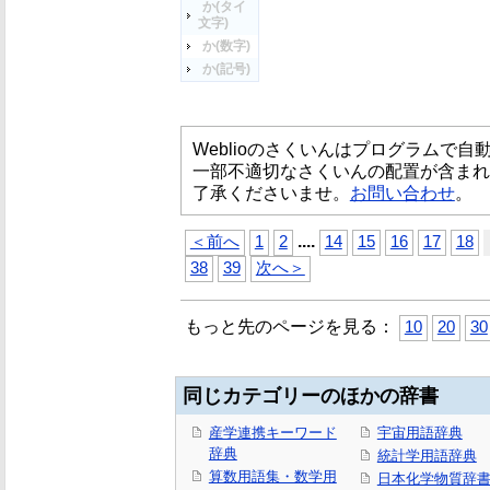
か(タイ
文字)
か(数字)
か(記号)
Weblioのさくいんはプログラムで
一部不適切なさくいんの配置が含まれ
了承くださいませ。
お問い合わせ
。
...
.
＜前へ
1
2
14
15
16
17
18
38
39
次へ＞
もっと先のページを見る：
10
20
30
同じカテゴリーのほかの辞書
産学連携キーワード
宇宙用語辞典
辞典
統計学用語辞典
算数用語集・数学用
日本化学物質辞書