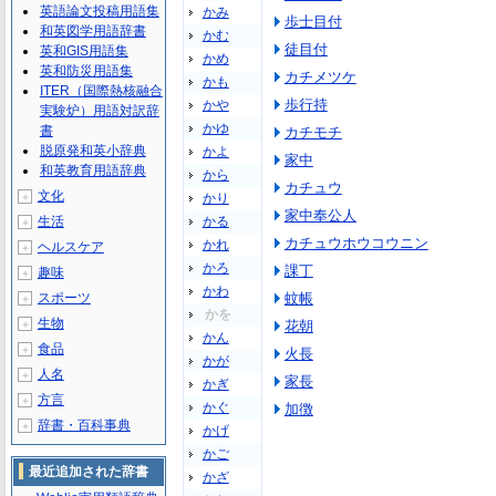
英語論文投稿用語集
かみ
歩士目付
和英図学用語辞書
かむ
徒目付
英和GIS用語集
かめ
英和防災用語集
カチメツケ
かも
ITER（国際熱核融合
歩行持
かや
実験炉）用語対訳辞
かゆ
書
カチモチ
脱原発和英小辞典
かよ
家中
和英教育用語辞典
から
カチュウ
文化
＋
かり
家中奉公人
生活
かる
＋
カチュウホウコウニン
かれ
ヘルスケア
＋
かろ
課丁
趣味
＋
かわ
スポーツ
蚊帳
＋
かを
生物
＋
花朝
かん
食品
＋
火長
かが
人名
＋
家長
かぎ
方言
＋
かぐ
加徴
辞書・百科事典
＋
かげ
かご
最近追加された辞書
かざ