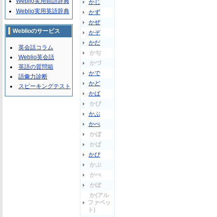
Weblio実用類語辞典
かじ
Weblio実用英語辞典
かず
かぜ
Weblioのサービス
かぞ
かだ
英会話コラム
かぢ
Weblio英会話
かづ
英語の質問箱
かで
語彙力診断
かど
スピーキングテスト
かば
かび
かぶ
かべ
かぼ
かぱ
かぴ
かぷ
かぺ
かぽ
か(アル
ファベッ
ト)