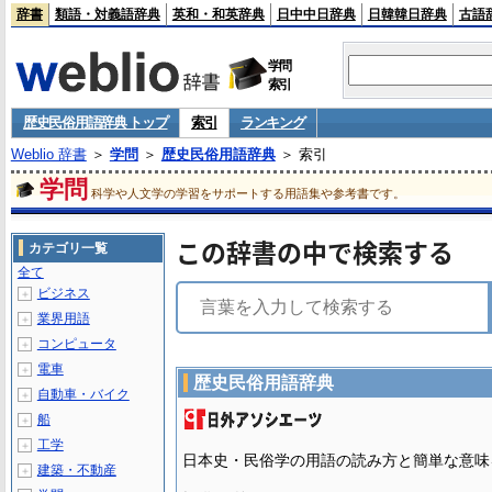
辞書
類語・対義語辞典
英和・和英辞典
日中中日辞典
日韓韓日辞典
古語
学問
索引
歴史民俗用語辞典 トップ
索引
ランキング
Weblio 辞書
＞
学問
＞
歴史民俗用語辞典
＞ 索引
学問
科学や人文学の学習をサポートする用語集や参考書です。
この辞書の中で検索する
カテゴリ一覧
全て
ビジネス
＋
業界用語
＋
コンピュータ
＋
電車
＋
歴史民俗用語辞典
自動車・バイク
＋
船
＋
工学
＋
日本史・民俗学の用語の読み方と簡単な意味
建築・不動産
＋