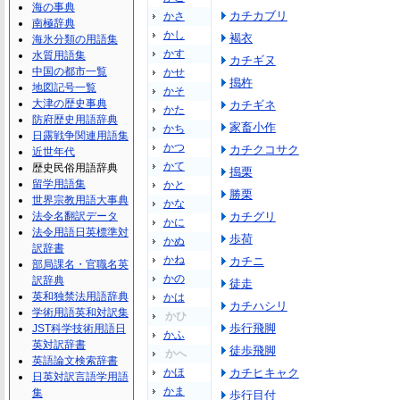
海の事典
カチカブリ
かさ
南極辞典
かし
褐衣
海氷分類の用語集
かす
水質用語集
カチギヌ
中国の都市一覧
かせ
搗杵
地図記号一覧
かそ
大津の歴史事典
カチギネ
かた
防府歴史用語辞典
家畜小作
かち
日露戦争関連用語集
かつ
カチクコサク
近世年代
かて
歴史民俗用語辞典
搗栗
留学用語集
かと
勝栗
世界宗教用語大事典
かな
法令名翻訳データ
カチグリ
かに
法令用語日英標準対
歩荷
かぬ
訳辞書
かね
カチニ
部局課名・官職名英
かの
訳辞典
徒走
英和独禁法用語辞典
かは
カチハシリ
学術用語英和対訳集
かひ
歩行飛脚
JST科学技術用語日
かふ
英対訳辞書
徒歩飛脚
かへ
英語論文検索辞書
かほ
カチヒキャク
日英対訳言語学用語
かま
集
歩行目付