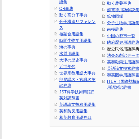
語集
動く農薬事典
OR事典
超電導用語解説
動く高分子事典
鉱物図鑑
分子構造リファレン
分子生物学用語
ス
南極辞典
核融合用語集
中国の都市一覧
時間生物学用語集
防府歴史用語辞
海の事典
歴史民俗用語辞
水質用語集
法令名翻訳デー
大津の歴史事典
英和独禁法用語
近世年代
英語論文検索辞
世界宗教用語大事典
和英図学用語辞
部局課名・官職名英
ITER（国際熱
訳辞典
用語対訳辞書
JST科学技術用語日
英対訳辞書
英語論文投稿用語集
英和防災用語集
和英教育用語辞典