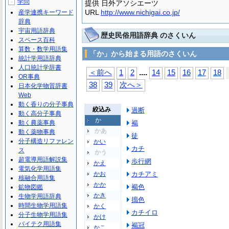
学問
－
提供 日外アソシエーツ
URL
http://www.nichigai.co.jp/
産学連携キーワード
辞典
宇宙用語辞典
歴史民俗用語辞典 のさくいん
スペース百科
算数・数学用語集
「か」から始まる用語のさくいん
統計学用語辞典
人口統計学辞書
...
.
＜前へ
1
2
14
15
16
17
18
OR事典
38
39
次へ＞
日本化学物質辞書
Web
動く香りの分子事典
絞込み
過断
動く高分子事典
か
動く農薬事典
褐
かあ
動く薬物事典
徒
分子構造リファレン
かい
カチ
ス
かう
超電導用語解説集
歩行網
かえ
電気化学用語集
かお
カチアミ
核融合用語集
かか
褐色
鉱物図鑑
かき
生物学用語辞典
搗色
時間生物学用語集
かく
カチイロ
分子生物学用語集
かけ
バイテク用語集
褐冠
かこ