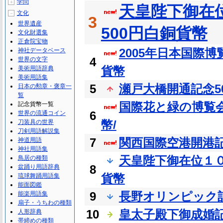
学問
＋
天皇陛下御在
文化
－
3
世界遺産
500円白銅貨幣
文化財選集
正倉院宝物
2005年日本国際博覧
神社データベース
4
世界の文字
貨幣
美術用語辞典
美術用語集
5
瀬戸大橋開通記念5
日本の勲章・褒章一
覧
国際花と緑の博覧会記
記念貨幣一覧
6
世界の流通コイン
幣/
刀装具の世界
刀剣用語解説集
7
関西国際空港開港記
神道用語
神社用語集
天皇陛下御在位１０年
鳥居の種類
8
盆踊り用語辞典
貨幣
琉球舞踊用語集
能面図鑑
9
長野オリンピック記
能楽用語集
扇子・うちわの種類
10
皇太子殿下御成婚記
人形辞典
帯締めの種類