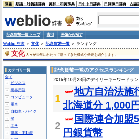
辞書
類語・対義語辞典
英和・和英辞典
日中中日辞典
日韓韓日辞典
古語
文化
ランキング
記念貨幣一覧 トップ
索引
画像から探す
Weblio 辞書
＞
文化
＞
記念貨幣一覧
＞ ランキング
文化
人々が長年にわたって培ってきた様式や伝統を紹介します。
記念貨幣一覧のアクセスランキング
カテゴリ一覧
全て
2015年10月28日のデイリーキーワードラ
ビジネス
＋
地方自治法施
業界用語
＋
1
コンピュータ
＋
北海道分 1,00
電車
＋
自動車・バイク
＋
国際連合加盟5
船
＋
2
工学
＋
円銀貨幣
建築・不動産
＋