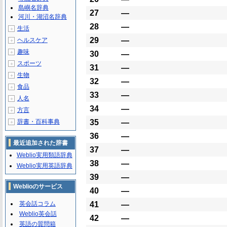
島嶼名辞典
27
―
河川・湖沼名辞典
28
―
生活
＋
29
―
ヘルスケア
＋
趣味
＋
30
―
スポーツ
＋
31
―
生物
＋
32
―
食品
＋
33
―
人名
＋
34
―
方言
＋
辞書・百科事典
35
―
＋
36
―
最近追加された辞書
37
―
Weblio実用類語辞典
38
―
Weblio実用英語辞典
39
―
Weblioのサービス
40
―
英会話コラム
41
―
Weblio英会話
42
―
英語の質問箱