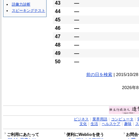
43
―
語彙力診断
スピーキングテスト
44
―
45
―
46
―
47
―
48
―
49
―
50
―
前の日を検索
| 2015/10/28
2026年
ビジネス
｜
業界用語
｜
コンピュータ
｜
文化
｜
生活
｜
ヘルスケア
｜
趣味
｜
ス
ご利用にあたって
便利にWeblioを使う
お問合