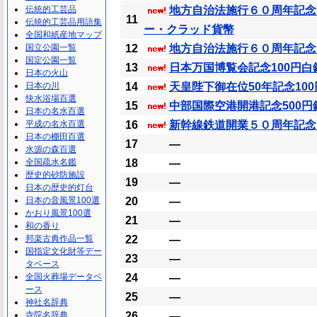
伝統的工芸品
地方自治法施行６０周年記念
11
伝統的工芸品用語集
ー・クラッド貨幣
全国和紙産地マップ
国立公園一覧
12
地方自治法施行６０周年記念 1
国定公園一覧
13
日本万国博覧会記念100円白
日本の火山
日本の川
14
天皇陛下御在位50年記念10
快水浴場百選
15
中部国際空港開港記念500円
日本の名水百選
平成の名水百選
16
新幹線鉄道開業５０周年記念1
日本の棚田百選
17
―
水源の森百選
全国疏水名鑑
18
―
歴史的砂防施設
19
―
日本の歴史的灯台
日本の音風景100選
20
―
かおり風景100選
21
―
和の香り
邦楽古典作品一覧
22
―
国指定文化財等デー
23
―
タベース
全国火葬場データベ
24
―
ース
25
―
神社名辞典
寺院名辞典
26
―