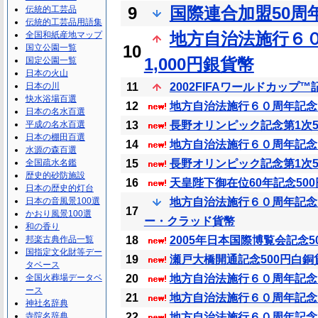
9
国際連合加盟50周
伝統的工芸品
伝統的工芸品用語集
地方自治法施行６０
全国和紙産地マップ
10
国立公園一覧
1,000円銀貨幣
国定公園一覧
日本の火山
日本の川
11
2002FIFAワールドカップ
快水浴場百選
12
地方自治法施行６０周年記念 島
日本の名水百選
平成の名水百選
13
長野オリンピック記念第1次5,
日本の棚田百選
14
地方自治法施行６０周年記念 鹿
水源の森百選
全国疏水名鑑
15
長野オリンピック記念第1次5
歴史的砂防施設
16
天皇陛下御在位60年記念50
日本の歴史的灯台
日本の音風景100選
地方自治法施行６０周年記念
17
かおり風景100選
ー・クラッド貨幣
和の香り
邦楽古典作品一覧
18
2005年日本国際博覧会記念
国指定文化財等デー
19
瀬戸大橋開通記念500円白銅
タベース
全国火葬場データベ
20
地方自治法施行６０周年記念 1
ース
21
地方自治法施行６０周年記念 高
神社名辞典
寺院名辞典
22
地方自治法施行６０周年記念 山