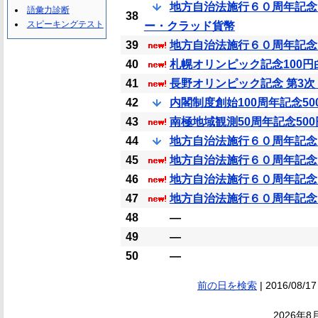
地方自治法施行６０周年記念
語彙力診断
38
スピーキングテスト
ー・クラッド貨幣
39
地方自治法施行６０周年記念 兵
40
札幌オリンピック記念100円
41
長野オリンピック記念 第3次 1
42
内閣制度創始100周年記念5
43
南極地域観測50周年記念50
44
地方自治法施行６０周年記念 岩
45
地方自治法施行６０周年記念 広
46
地方自治法施行６０周年記念 大
47
地方自治法施行６０周年記念 埼
48
―
49
―
50
―
前の日を検索
| 2016/08/17
2026年8