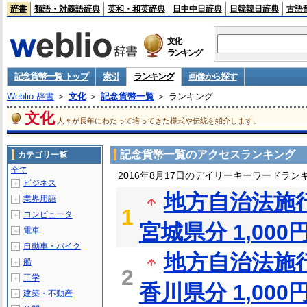
辞書
類語・対義語辞典
英和・和英辞典
日中中日辞典
日韓韓日辞典
古語
文化
ランキング
記念貨幣一覧 トップ
索引
ランキング
画像から探す
Weblio 辞書
＞
文化
＞
記念貨幣一覧
＞ ランキング
文化
人々が長年にわたって培ってきた様式や伝統を紹介します。
記念貨幣一覧のアクセスランキング
カテゴリ一覧
全て
2016年8月17日のデイリーキーワードラン
ビジネス
＋
地方自治法施
業界用語
＋
1
コンピュータ
＋
宮城県分 1,00
電車
＋
自動車・バイク
＋
地方自治法施
船
＋
2
工学
＋
香川県分 1,00
建築・不動産
＋