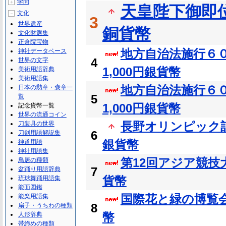
学問
＋
天皇陛下御即位
文化
－
3
世界遺産
銅貨幣
文化財選集
正倉院宝物
地方自治法施行６０
神社データベース
4
世界の文字
1,000円銀貨幣
美術用語辞典
美術用語集
地方自治法施行６０
日本の勲章・褒章一
5
覧
1,000円銀貨幣
記念貨幣一覧
世界の流通コイン
長野オリンピック記念
刀装具の世界
6
刀剣用語解説集
銀貨幣
神道用語
神社用語集
第12回アジア競技
鳥居の種類
7
盆踊り用語辞典
貨幣
琉球舞踊用語集
能面図鑑
国際花と緑の博覧会記
能楽用語集
8
扇子・うちわの種類
幣
人形辞典
帯締めの種類