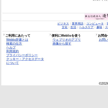
ビジネス
｜
業界用語
｜
コンピュータ
｜
文化
｜
生活
｜
ヘルスケア
｜
趣味
｜
ス
ご利用にあたって
便利にWeblioを使う
お問合
Weblio辞書とは
ウェブリオのアプリ
お問
検索の仕方
画像から探す
ヘルプ
利用規約
プライバシーポリシー
クッキー・アクセスデータ
について
©2026