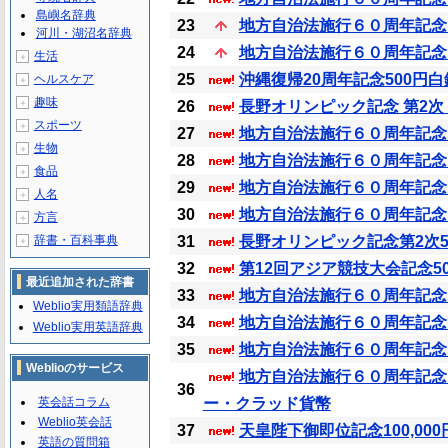
島嶼名辞典
23
地方自治法施行６０周年記念 群
河川・湖沼名辞典
24
地方自治法施行６０周年記念 沖
生活
＋
25
沖縄復帰20周年記念500円
ヘルスケア
＋
趣味
＋
26
長野オリンピック記念 第2次 
スポーツ
＋
27
地方自治法施行６０周年記念 岐
生物
＋
28
地方自治法施行６０周年記念 奈
食品
＋
29
地方自治法施行６０周年記念 福
人名
＋
30
地方自治法施行６０周年記念 愛
方言
＋
辞書・百科事典
31
長野オリンピック記念第2次5
＋
32
第12回アジア競技大会記念5
最近追加された辞書
33
地方自治法施行６０周年記念 愛
Weblio実用類語辞典
34
地方自治法施行６０周年記念 青
Weblio実用英語辞典
35
地方自治法施行６０周年記念 三
Weblioのサービス
地方自治法施行６０周年記念
36
英会話コラム
ー・クラッド貨幣
Weblio英会話
37
天皇陛下御即位記念100,00
英語の質問箱