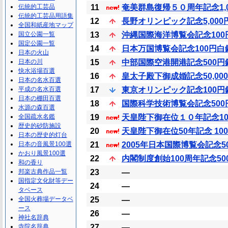
伝統的工芸品
11
奄美群島復帰５０周年記念1,
伝統的工芸品用語集
12
長野オリンピック記念5,000
全国和紙産地マップ
国立公園一覧
13
沖縄国際海洋博覧会記念100
国定公園一覧
14
日本万国博覧会記念100円白
日本の火山
日本の川
15
中部国際空港開港記念500円
快水浴場百選
16
皇太子殿下御成婚記念50,00
日本の名水百選
平成の名水百選
17
東京オリンピック記念100円
日本の棚田百選
18
国際科学技術博覧会記念500
水源の森百選
全国疏水名鑑
19
天皇陛下御在位１０年記念10,
歴史的砂防施設
20
天皇陛下御在位50年記念 10
日本の歴史的灯台
日本の音風景100選
21
2005年日本国際博覧会記念
かおり風景100選
22
内閣制度創始100周年記念5
和の香り
邦楽古典作品一覧
23
―
国指定文化財等デー
24
―
タベース
全国火葬場データベ
25
―
ース
26
―
神社名辞典
寺院名辞典
27
―