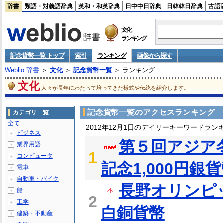
辞書
類語・対義語辞典
英和・和英辞典
日中中日辞典
日韓韓日辞典
古語
文化
ランキング
記念貨幣一覧 トップ
索引
ランキング
画像から探す
Weblio 辞書
＞
文化
＞
記念貨幣一覧
＞ ランキング
文化
人々が長年にわたって培ってきた様式や伝統を紹介します。
記念貨幣一覧のアクセスランキング
カテゴリ一覧
全て
2012年12月1日のデイリーキーワードラン
ビジネス
＋
第５回アジア
業界用語
＋
1
コンピュータ
＋
記念1,000円銀
電車
＋
自動車・バイク
＋
長野オリンピッ
船
＋
2
工学
＋
白銅貨幣
建築・不動産
＋