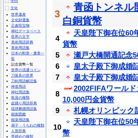
学問
＋
青函トンネル開
文化
－
3
世界遺産
白銅貨幣
文化財選集
正倉院宝物
天皇陛下御在位60年記
神社データベース
4
世界の文字
貨幣
美術用語辞典
美術用語集
5
瀬戸大橋開通記念5
日本の勲章・褒章一
覧
6
皇太子殿下御成婚記念
記念貨幣一覧
世界の流通コイン
7
皇太子殿下御成婚記
刀装具の世界
刀剣用語解説集
2002FIFAワー
神道用語
8
神社用語集
10,000円金貨幣
鳥居の種類
盆踊り用語辞典
9
札幌オリンピック記
琉球舞踊用語集
能面図鑑
天皇陛下御在位50
能楽用語集
10
扇子・うちわの種類
幣
人形辞典
帯締めの種類