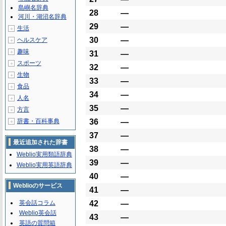
島嶼名辞典
28
―
河川・湖沼名辞典
29
―
生活
＋
30
―
ヘルスケア
＋
趣味
＋
31
―
スポーツ
＋
32
―
生物
＋
33
―
食品
＋
34
―
人名
＋
35
―
方言
＋
辞書・百科事典
36
―
＋
37
―
最近追加された辞書
38
―
Weblio実用類語辞典
39
―
Weblio実用英語辞典
40
―
Weblioのサービス
41
―
英会話コラム
42
―
Weblio英会話
43
―
英語の質問箱