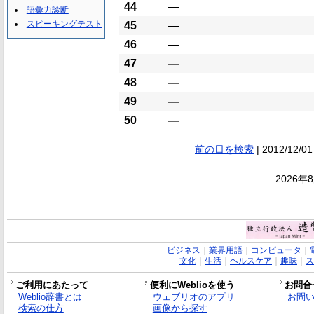
44
―
語彙力診断
スピーキングテスト
45
―
46
―
47
―
48
―
49
―
50
―
前の日を検索
| 2012/12/01
2026年
ビジネス
｜
業界用語
｜
コンピュータ
｜
文化
｜
生活
｜
ヘルスケア
｜
趣味
｜
ス
ご利用にあたって
便利にWeblioを使う
お問合
Weblio辞書とは
ウェブリオのアプリ
お問
検索の仕方
画像から探す