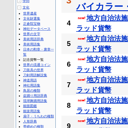
3
学問
＋
バイカラー
文化
－
世界遺産
地方自治法施
文化財選集
4
正倉院宝物
ラッド貨幣
神社データベース
世界の文字
地方自治法施
美術用語辞典
5
美術用語集
ラッド貨幣
日本の勲章・褒章一
覧
地方自治法施
記念貨幣一覧
6
世界の流通コイン
ラッド貨幣
刀装具の世界
刀剣用語解説集
地方自治法施
神道用語
7
神社用語集
ラッド貨幣
鳥居の種類
盆踊り用語辞典
地方自治法施
琉球舞踊用語集
8
能面図鑑
ラッド貨幣
能楽用語集
扇子・うちわの種類
地方自治法施
人形辞典
9
帯締めの種類