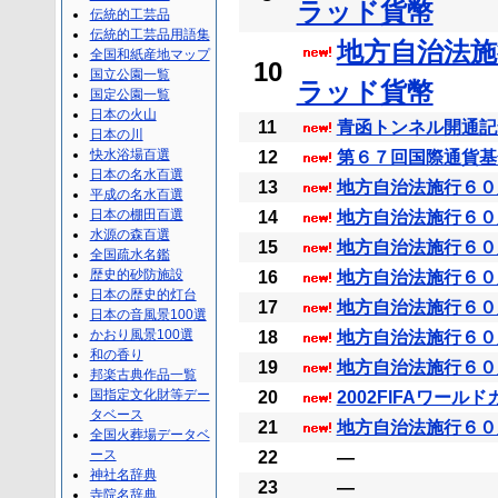
ラッド貨幣
伝統的工芸品
伝統的工芸品用語集
地方自治法施
全国和紙産地マップ
10
国立公園一覧
ラッド貨幣
国定公園一覧
日本の火山
11
青函トンネル開通記
日本の川
快水浴場百選
12
第６７回国際通貨基
日本の名水百選
13
地方自治法施行６０周
平成の名水百選
日本の棚田百選
14
地方自治法施行６０周
水源の森百選
15
地方自治法施行６０
全国疏水名鑑
歴史的砂防施設
16
地方自治法施行６０
日本の歴史的灯台
17
地方自治法施行６０周
日本の音風景100選
かおり風景100選
18
地方自治法施行６０
和の香り
19
地方自治法施行６０
邦楽古典作品一覧
国指定文化財等デー
20
2002FIFAワール
タベース
21
地方自治法施行６０
全国火葬場データベ
ース
22
―
神社名辞典
23
―
寺院名辞典