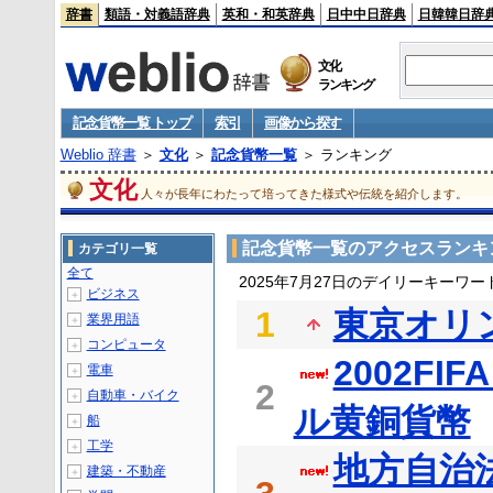
辞書
類語・対義語辞典
英和・和英辞典
日中中日辞典
日韓韓日辞
文化
ランキング
記念貨幣一覧 トップ
索引
画像から探す
Weblio 辞書
＞
文化
＞
記念貨幣一覧
＞ ランキング
文化
人々が長年にわたって培ってきた様式や伝統を紹介します。
記念貨幣一覧のアクセスランキ
カテゴリ一覧
全て
2025年7月27日のデイリーキーワ
ビジネス
＋
1
東京オリ
業界用語
＋
コンピュータ
＋
2002F
電車
＋
2
自動車・バイク
＋
ル黄銅貨幣
船
＋
工学
＋
地方自治
建築・不動産
＋