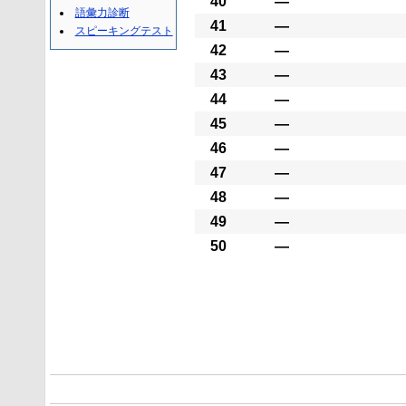
40
―
語彙力診断
41
―
スピーキングテスト
42
―
43
―
44
―
45
―
46
―
47
―
48
―
49
―
50
―