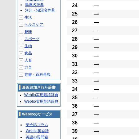
島嶼名辞典
24
―
河川・湖沼名辞典
25
―
生活
＋
26
―
ヘルスケア
＋
27
―
趣味
＋
28
―
スポーツ
＋
生物
＋
29
―
食品
＋
30
―
人名
＋
31
―
方言
＋
32
―
辞書・百科事典
＋
33
―
最近追加された辞書
34
―
Weblio実用類語辞典
35
―
Weblio実用英語辞典
36
―
37
―
Weblioのサービス
38
―
英会話コラム
39
―
Weblio英会話
英語の質問箱