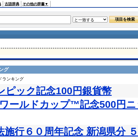
典
古語辞典
その他の辞書▼
ング
ードランキング
ンピック記念100円銀貨幣
IFAワールドカップ™記念500円
法施行６０周年記念 新潟県分 