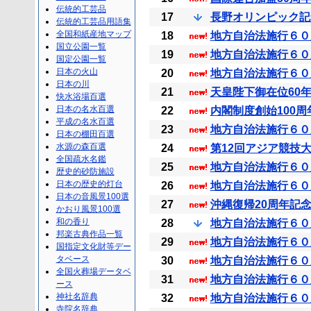
伝統的工芸品
17
長野オリンピック記念 
伝統的工芸品用語集
全国和紙産地マップ
18
地方自治法施行６０周
国立公園一覧
19
地方自治法施行６０周
国定公園一覧
日本の火山
20
地方自治法施行６０周
日本の川
21
天皇陛下御在位60年
快水浴場百選
日本の名水百選
22
内閣制度創始100周
平成の名水百選
23
地方自治法施行６０周
日本の棚田百選
水源の森百選
24
第12回アジア競技大
全国疏水名鑑
25
地方自治法施行６０周
歴史的砂防施設
日本の歴史的灯台
26
地方自治法施行６０
日本の音風景100選
27
沖縄復帰20周年記念
かおり風景100選
和の香り
28
地方自治法施行６０周
邦楽古典作品一覧
29
地方自治法施行６０周
国指定文化財等デー
タベース
30
地方自治法施行６０
全国火葬場データベ
31
地方自治法施行６０
ース
神社名辞典
32
地方自治法施行６０周
寺院名辞典