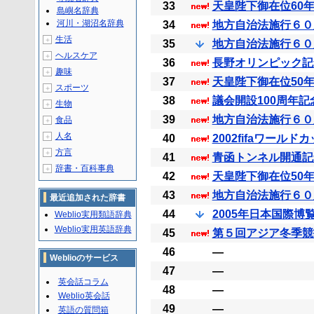
33
天皇陛下御在位60年
島嶼名辞典
河川・湖沼名辞典
34
地方自治法施行６０周
生活
＋
35
地方自治法施行６０周
ヘルスケア
＋
36
長野オリンピック記念 
趣味
＋
37
天皇陛下御在位50年
スポーツ
＋
38
議会開設100周年記念
生物
＋
39
地方自治法施行６０
食品
＋
人名
＋
40
2002fifaワール
方言
＋
41
青函トンネル開通記
辞書・百科事典
＋
42
天皇陛下御在位50年
43
地方自治法施行６０周
最近追加された辞書
44
2005年日本国際博覧
Weblio実用類語辞典
Weblio実用英語辞典
45
第５回アジア冬季競技
46
―
Weblioのサービス
47
―
英会話コラム
48
―
Weblio英会話
49
―
英語の質問箱