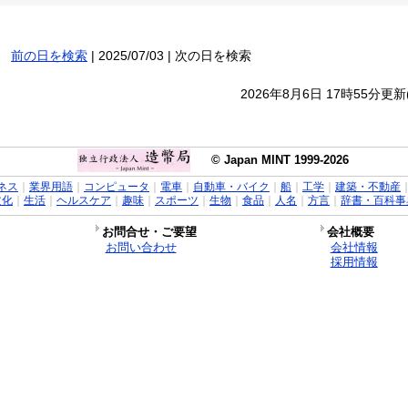
前の日を検索
| 2025/07/03 | 次の日を検索
2026年8月6日 17時55分更
© Japan MINT 1999-2026
ネス
｜
業界用語
｜
コンピュータ
｜
電車
｜
自動車・バイク
｜
船
｜
工学
｜
建築・不動産
文化
｜
生活
｜
ヘルスケア
｜
趣味
｜
スポーツ
｜
生物
｜
食品
｜
人名
｜
方言
｜
辞書・百科事
お問合せ・ご要望
会社概要
お問い合わせ
会社情報
採用情報