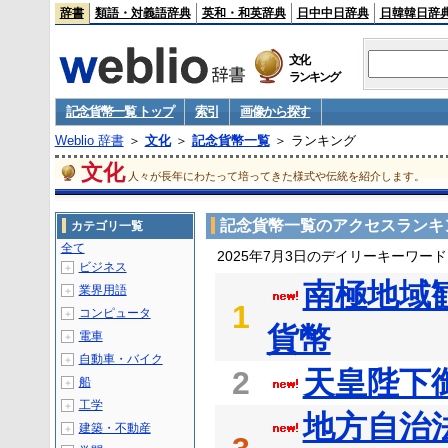
辞書
類語・対義語辞典
英和・和英辞典
日中中日辞典
日韓韓日辞
文化
ランキング
記念貨幣一覧 トップ
索引
画像から探す
Weblio 辞書
＞
文化
＞
記念貨幣一覧
＞ ランキング
文化
人々が長年にわたって培ってきた様式や伝統を紹介します。
記念貨幣一覧のアクセスランキ
カテゴリ一覧
全て
2025年7月3日のデイリーキーワー
ビジネス
＋
南極地域観
業界用語
＋
1
コンピュータ
＋
貨幣
電車
＋
自動車・バイク
＋
2
天皇陛下御
船
＋
工学
＋
地方自治法
建築・不動産
＋