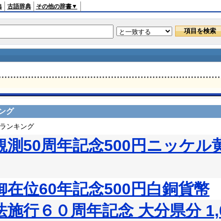
典
古語辞典
その他の辞書▼
ング
ドランキング
測50周年記念500円ニッケル
在位60年記念500円白銅貨幣
施行６０周年記念 大分県分 1,0