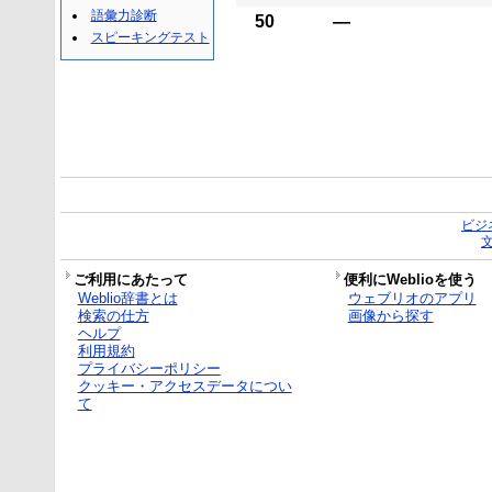
語彙力診断
50
―
スピーキングテスト
ビジ
ご利用にあたって
便利にWeblioを使う
Weblio辞書とは
ウェブリオのアプリ
検索の仕方
画像から探す
ヘルプ
利用規約
プライバシーポリシー
クッキー・アクセスデータについ
て