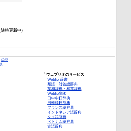
新(随時更新中)
｜
学問
典
ウェブリオのサービス
Weblio 辞書
類語・対義語辞典
英和辞典・和英辞典
Weblio翻訳
日中中日辞典
日韓韓日辞典
フランス語辞典
インドネシア語辞典
タイ語辞典
ベトナム語辞典
古語辞典