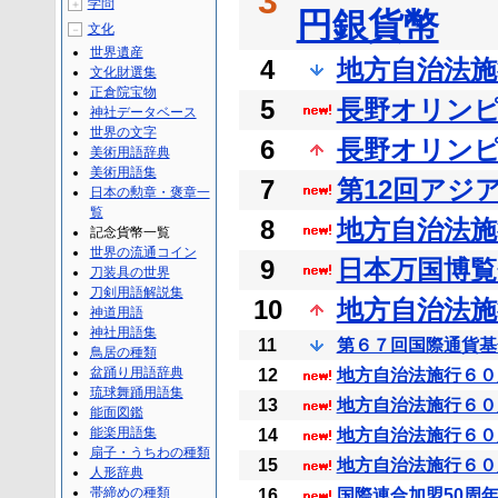
3
学問
＋
円銀貨幣
文化
－
世界遺産
4
地方自治法施行
文化財選集
正倉院宝物
5
長野オリンピッ
神社データベース
世界の文字
6
長野オリンピッ
美術用語辞典
美術用語集
7
第12回アジ
日本の勲章・褒章一
覧
8
地方自治法施行
記念貨幣一覧
世界の流通コイン
9
日本万国博覧
刀装具の世界
刀剣用語解説集
10
地方自治法施行
神道用語
神社用語集
11
第６７回国際通貨基
鳥居の種類
盆踊り用語辞典
12
地方自治法施行６０周
琉球舞踊用語集
13
地方自治法施行６０周
能面図鑑
能楽用語集
14
地方自治法施行６０周
扇子・うちわの種類
15
地方自治法施行６０周
人形辞典
帯締めの種類
16
国際連合加盟50周