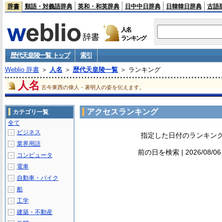
辞書
類語・対義語辞典
英和・和英辞典
日中中日辞典
日韓韓日辞典
古語
人名
ランキング
歴代天皇陵一覧 トップ
索引
Weblio 辞書
＞
人名
＞
歴代天皇陵一覧
＞ ランキング
人名
古今東西の偉人・著明人の姿を伝えます。
アクセスランキング
カテゴリ一覧
全て
ビジネス
＋
指定した日付のランキン
業界用語
＋
前の日を検索 | 2026/08/0
コンピュータ
＋
電車
＋
自動車・バイク
＋
船
＋
工学
＋
建築・不動産
＋