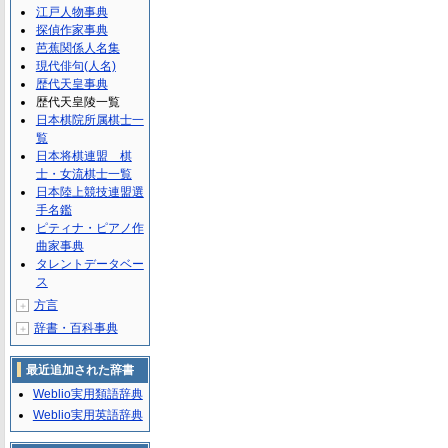
江戸人物事典
探偵作家事典
芭蕉関係人名集
現代俳句(人名)
歴代天皇事典
歴代天皇陵一覧
日本棋院所属棋士一
覧
日本将棋連盟 棋
士・女流棋士一覧
日本陸上競技連盟選
手名鑑
ピティナ・ピアノ作
曲家事典
タレントデータベー
ス
方言
＋
辞書・百科事典
＋
最近追加された辞書
Weblio実用類語辞典
Weblio実用英語辞典