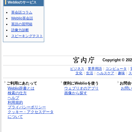
Weblioのサービス
英会話コラム
Weblio英会話
英語の質問箱
語彙力診断
スピーキングテスト
Copyright © 202
ビジネス
｜
業界用語
｜
コンピュータ
｜
文化
｜
生活
｜
ヘルスケア
｜
趣味
｜
ス
ご利用にあたって
便利にWeblioを使う
お問合
Weblio辞書とは
ウェブリオのアプリ
お問
検索の仕方
画像から探す
ヘルプ
利用規約
プライバシーポリシー
クッキー・アクセスデータ
について