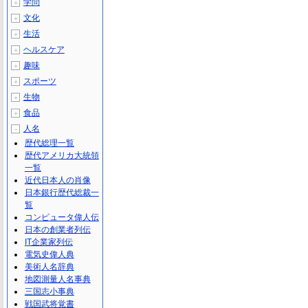
学問
＋
文化
＋
生活
＋
ヘルスケア
＋
趣味
＋
スポーツ
＋
生物
＋
食品
＋
人名
－
歴代総理一覧
歴代アメリカ大統領
一覧
近代日本人の肖像
日本銀行歴代総裁一
覧
コンピュータ偉人伝
日本の創業者列伝
IT企業家列伝
電気史偉人典
美術人名辞典
地図測量人名事典
三国志小事典
戦国武将覚書