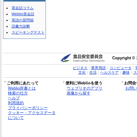
英会話コラム
Weblio英会話
英語の質問箱
語彙力診断
スピーキングテスト
Copyright © 
ビジネス
｜
業界用語
｜
コンピュータ
｜
文化
｜
生活
｜
ヘルスケア
｜
趣味
｜
ス
ご利用にあたって
便利にWeblioを使う
お問合
Weblio辞書とは
ウェブリオのアプリ
お問
検索の仕方
画像から探す
ヘルプ
利用規約
プライバシーポリシー
クッキー・アクセスデータ
について