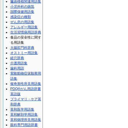
臓器移植関連用語集
小児外科の病気
国際保健用語集
感染症の種類
ぜん息の用語集
アレルギー用語集
生活習慣病用語辞典
食品の安全性に関す
る用語集
大腸肛門科辞典
オストミー用語集
経穴辞典
介護用語集
歯科用語
実験動物症状観察用
語集
催奇形性所見用語集
PDQ®がん用語辞書
英語版
プライマリ・ケア英
和辞典
英和医学用語集
英和解剖学用語集
英和病理所見用語集
眼科専門用語辞書