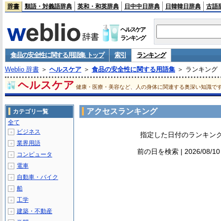
辞書
類語・対義語辞典
英和・和英辞典
日中中日辞典
日韓韓日辞典
古語
ヘルスケア
ランキング
食品の安全性に関する用語集 トップ
索引
ランキング
Weblio 辞書
＞
ヘルスケア
＞
食品の安全性に関する用語集
＞ ランキング
ヘルスケア
健康・医療・美容など、人の身体に関連する奥深い知識で
アクセスランキング
カテゴリ一覧
全て
ビジネス
＋
指定した日付のランキン
業界用語
＋
前の日を検索 | 2026/08/1
コンピュータ
＋
電車
＋
自動車・バイク
＋
船
＋
工学
＋
建築・不動産
＋