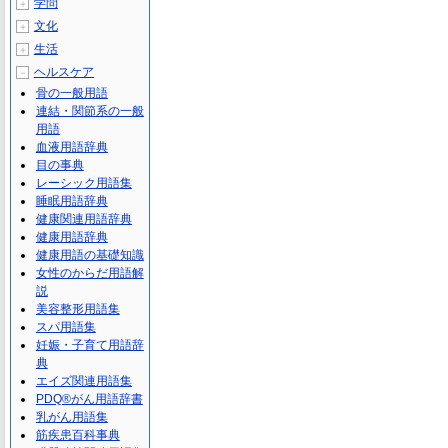
学問
＋
文化
＋
生活
＋
ヘルスケア
－
骨の一般用語
連結・関節系の一般
用語
血液用語辞典
目の事典
レーシック用語集
睡眠用語辞典
健康関連用語辞典
健康用語辞典
健康用語の基礎知識
女性のからだ用語解
説
美容整形用語集
スパ用語集
妊娠・子育て用語辞
典
エイズ関連用語集
PDQ®がん用語辞書
乳がん用語集
筋疾患百科事典