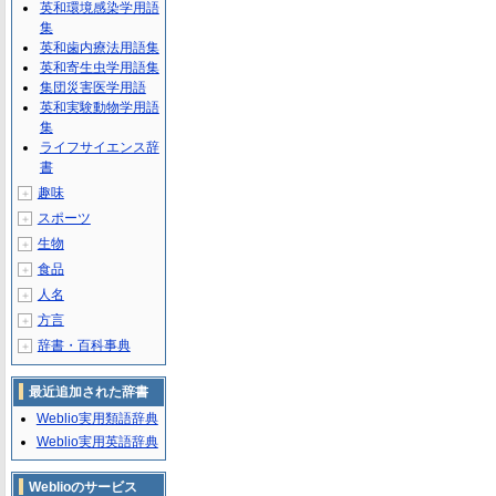
英和環境感染学用語
集
英和歯内療法用語集
英和寄生虫学用語集
集団災害医学用語
英和実験動物学用語
集
ライフサイエンス辞
書
趣味
＋
スポーツ
＋
生物
＋
食品
＋
人名
＋
方言
＋
辞書・百科事典
＋
最近追加された辞書
Weblio実用類語辞典
Weblio実用英語辞典
Weblioのサービス