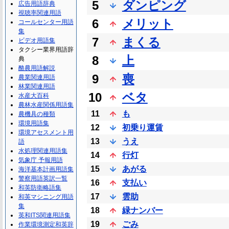
5
ダンピング
広告用語辞典
視聴率関連用語
6
メリット
コールセンター用語
集
7
まくる
ビデオ用語集
タクシー業界用語辞
8
上
典
酪農用語解説
9
喪
農業関連用語
林業関連用語
10
ベタ
水産大百科
農林水産関係用語集
11
も
農機具の種類
環境用語集
12
初乗り運賃
環境アセスメント用
13
うえ
語
水処理関連用語集
14
行灯
気象庁 予報用語
15
あがる
海洋基本計画用語集
警察用語英訳一覧
16
支払い
和英防衛略語集
17
雲助
和英マシニング用語
集
18
緑ナンバー
英和ITS関連用語集
19
ごみ
作業環境測定和英辞