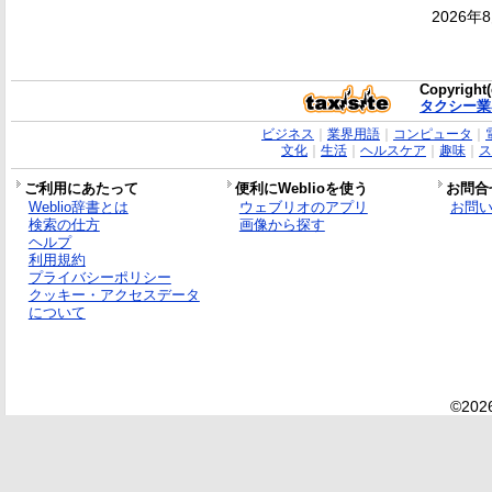
2026年
Copyright(
タクシー業
ビジネス
｜
業界用語
｜
コンピュータ
｜
文化
｜
生活
｜
ヘルスケア
｜
趣味
｜
ス
ご利用にあたって
便利にWeblioを使う
お問合
Weblio辞書とは
ウェブリオのアプリ
お問
検索の仕方
画像から探す
ヘルプ
利用規約
プライバシーポリシー
クッキー・アクセスデータ
について
©2026