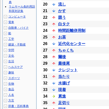
典
20
流し
ラムサール条約用語
21
かす
和英対訳集
コンピュータ
＋
22
囲う
電車
＋
23
白タク
自動車・バイク
＋
24
時間距離併用制
船
＋
25
お茶
工学
＋
26
近代化センター
建築・不動産
＋
27
ちゃくち
学問
＋
文化
＋
28
爾後
生活
＋
29
最後尾
ヘルスケア
＋
30
クレジット
趣味
＋
31
当たり
スポーツ
＋
32
水揚げ
生物
＋
食品
33
現着
＋
人名
＋
34
累進
方言
＋
35
足切り
辞書・百科事典
＋