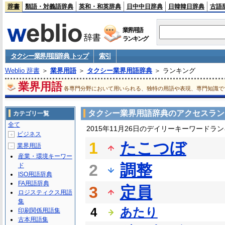
辞書
類語・対義語辞典
英和・和英辞典
日中中日辞典
日韓韓日辞典
古語
業界用語
ランキング
タクシー業界用語辞典 トップ
索引
Weblio 辞書
＞
業界用語
＞
タクシー業界用語辞典
＞ ランキング
業界用語
各専門分野において用いられる、独特の用語や表現、専門知識で
タクシー業界用語辞典のアクセスラン
カテゴリ一覧
全て
2015年11月26日のデイリーキーワードラ
ビジネス
＋
1
たこつぼ
業界用語
－
産業・環境キーワー
2
調整
ド
ISO用語辞典
FA用語辞典
3
定員
ロジスティクス用語
集
4
あたり
印刷関係用語集
古本用語集