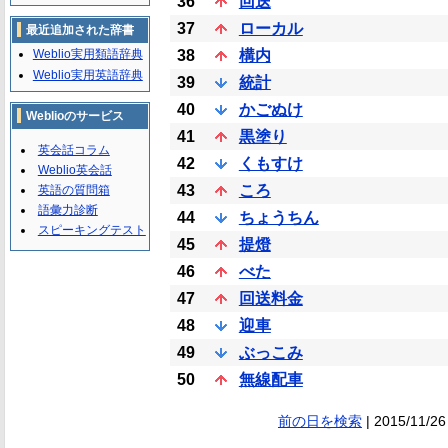
36
回送
37
ローカル
最近追加された辞書
Weblio実用類語辞典
38
構内
Weblio実用英語辞典
39
統計
40
かごぬけ
Weblioのサービス
41
黒塗り
英会話コラム
42
くもすけ
Weblio英会話
43
ころ
英語の質問箱
語彙力診断
44
ちょうちん
スピーキングテスト
45
提燈
46
べた
47
回送料金
48
迎車
49
ぶっこみ
50
無線配車
前の日を検索
| 2015/11/26