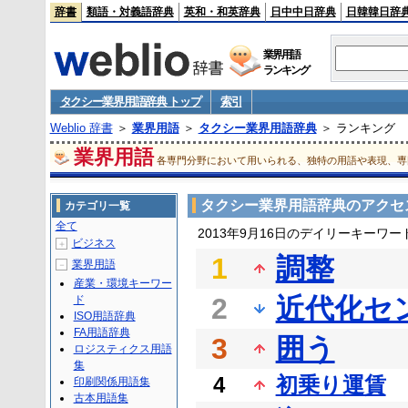
辞書
類語・対義語辞典
英和・和英辞典
日中中日辞典
日韓韓日辞
業界用語
ランキング
タクシー業界用語辞典 トップ
索引
Weblio 辞書
＞
業界用語
＞
タクシー業界用語辞典
＞ ランキング
業界用語
各専門分野において用いられる、独特の用語や表現、専
タクシー業界用語辞典のアクセ
カテゴリ一覧
全て
2013年9月16日のデイリーキーワ
ビジネス
＋
1
調整
業界用語
－
産業・環境キーワー
2
近代化セ
ド
ISO用語辞典
FA用語辞典
3
囲う
ロジスティクス用語
集
4
初乗り運賃
印刷関係用語集
古本用語集