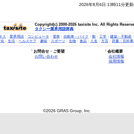
2026年8月6日 13時11分更
Copyright(c) 2000-2026 taxisite Inc. All Rights Reserv
タクシー業界用語辞典
ネス
｜
業界用語
｜
コンピュータ
｜
電車
｜
自動車・バイク
｜
船
｜
工学
｜
建築・不動産
文化
｜
生活
｜
ヘルスケア
｜
趣味
｜
スポーツ
｜
生物
｜
食品
｜
人名
｜
方言
｜
辞書・百科事
お問合せ・ご要望
会社概要
お問い合わせ
会社情報
採用情報
©2026 GRAS Group, Inc.