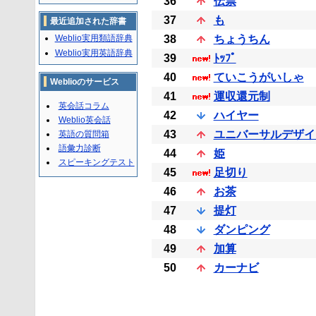
36
伝票
37
も
最近追加された辞書
Weblio実用類語辞典
38
ちょうちん
Weblio実用英語辞典
39
ﾄｯﾌﾟ
40
ていこうがいしゃ
Weblioのサービス
41
運収還元制
英会話コラム
42
ハイヤー
Weblio英会話
43
ユニバーサルデザイ
英語の質問箱
語彙力診断
44
姫
スピーキングテスト
45
足切り
46
お茶
47
提灯
48
ダンピング
49
加算
50
カーナビ