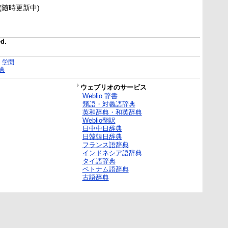
新(随時更新中)
ed.
｜
学問
典
ウェブリオのサービス
Weblio 辞書
類語・対義語辞典
英和辞典・和英辞典
Weblio翻訳
日中中日辞典
日韓韓日辞典
フランス語辞典
インドネシア語辞典
タイ語辞典
ベトナム語辞典
古語辞典