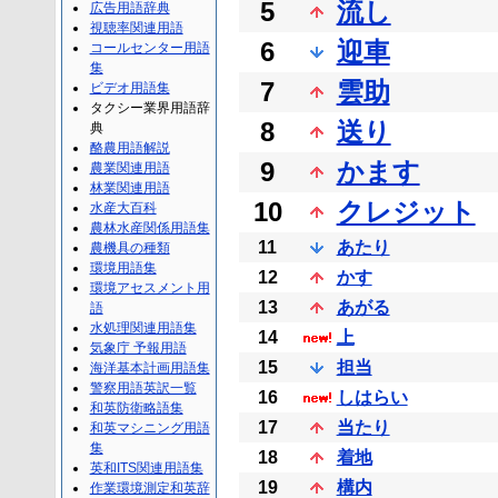
5
流し
広告用語辞典
視聴率関連用語
6
迎車
コールセンター用語
集
7
雲助
ビデオ用語集
タクシー業界用語辞
8
送り
典
酪農用語解説
9
かます
農業関連用語
林業関連用語
10
クレジット
水産大百科
農林水産関係用語集
11
あたり
農機具の種類
環境用語集
12
かす
環境アセスメント用
13
あがる
語
水処理関連用語集
14
上
気象庁 予報用語
15
担当
海洋基本計画用語集
警察用語英訳一覧
16
しはらい
和英防衛略語集
17
当たり
和英マシニング用語
集
18
着地
英和ITS関連用語集
19
構内
作業環境測定和英辞