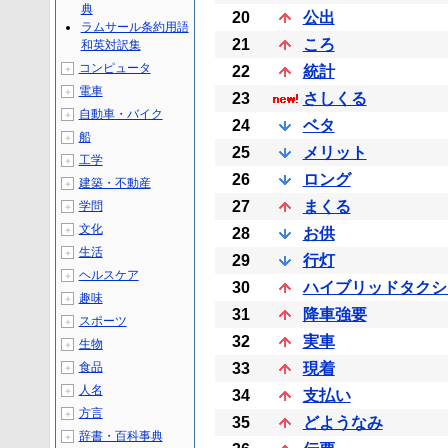
典
20
公出
ラムサール条約用語
21
ころ
和英対訳集
コンピュータ
＋
22
統計
電車
＋
23
さしくる
自動車・バイク
＋
24
ベタ
船
＋
25
メリット
工学
＋
26
ロング
建築・不動産
＋
27
まくる
学問
＋
文化
＋
28
お供
生活
＋
29
行灯
ヘルスケア
＋
30
ハイブリッドタクシ
趣味
＋
31
降車強要
スポーツ
＋
32
実車
生物
＋
食品
33
現着
＋
人名
＋
34
支払い
方言
＋
35
どようなみ
辞書・百科事典
＋