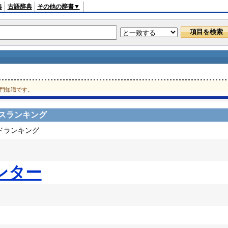
典
古語辞典
その他の辞書▼
門知識です。
スランキング
ードランキング
ンター