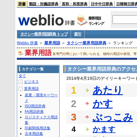
辞書
類語・対義語辞典
英和・和英辞典
日中中日辞典
日韓韓日辞
業界用語
ランキング
タクシー業界用語辞典 トップ
索引
Weblio 辞書
＞
業界用語
＞
タクシー業界用語辞典
＞ ランキング
業界用語
各専門分野において用いられる、独特の用語や表現、専
タクシー業界用語辞典のアクセ
カテゴリ一覧
全て
2014年4月19日のデイリーキーワ
ビジネス
＋
1
あたり
業界用語
－
産業・環境キーワー
2
かす
ド
ISO用語辞典
FA用語辞典
3
ぶっこみ
ロジスティクス用語
集
4
かます
印刷関係用語集
古本用語集