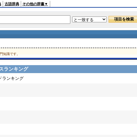
典
古語辞典
その他の辞書▼
門知識です。
スランキング
ードランキング