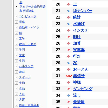
典
20
上
ラムサール条約用語
21
緑ナンバー
和英対訳集
コンピュータ
＋
22
統計
電車
＋
23
水揚げ
自動車・バイク
＋
24
インカチ
船
＋
25
明け
工学
＋
26
加算
建築・不動産
＋
27
実車率
学問
＋
文化
＋
28
行灯
生活
＋
29
20
ヘルスケア
＋
30
おーとん
趣味
＋
31
赤信号
スポーツ
＋
32
神様
生物
＋
食品
33
ダンピング
＋
人名
＋
34
流し
方言
＋
35
最後尾
辞書・百科事典
＋