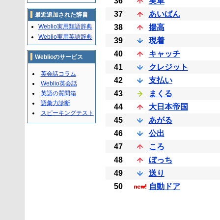
36
実車
37
あいばん
最近追加された辞書
Weblio実用類語辞典
38
揚高
Weblio実用英語辞典
39
現着
40
キャッチ
Weblioのサービス
41
クレジット
英会話コラム
42
支払い
Weblio英会話
43
まくる
英語の質問箱
語彙力診断
44
大日本帝国
スピーキングテスト
45
あがる
46
公出
47
ころ
48
ぼっち
49
送り
50
自動ドア