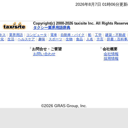
2026年8月7日 01時06分更
Copyright(c) 2000-2026 taxisite Inc. All Rights Reserv
タクシー業界用語辞典
ネス
｜
業界用語
｜
コンピュータ
｜
電車
｜
自動車・バイク
｜
船
｜
工学
｜
建築・不動産
文化
｜
生活
｜
ヘルスケア
｜
趣味
｜
スポーツ
｜
生物
｜
食品
｜
人名
｜
方言
｜
辞書・百科事
お問合せ・ご要望
会社概要
お問い合わせ
会社情報
採用情報
©2026 GRAS Group, Inc.