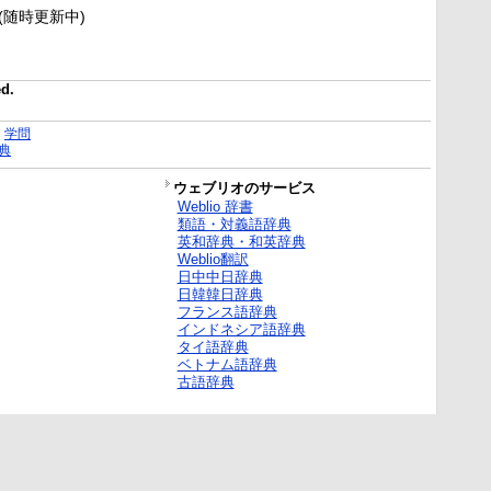
新(随時更新中)
ed.
｜
学問
典
ウェブリオのサービス
Weblio 辞書
類語・対義語辞典
英和辞典・和英辞典
Weblio翻訳
日中中日辞典
日韓韓日辞典
フランス語辞典
インドネシア語辞典
タイ語辞典
ベトナム語辞典
古語辞典