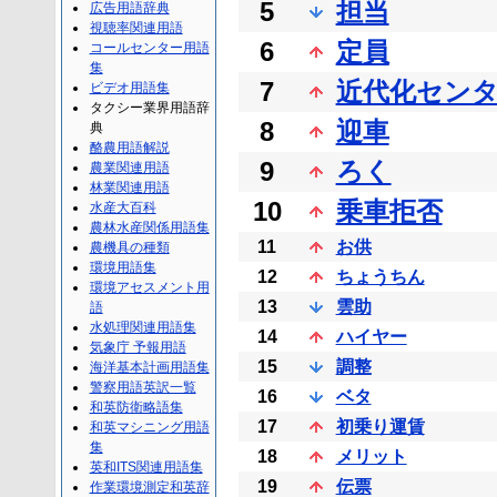
5
担当
広告用語辞典
視聴率関連用語
6
定員
コールセンター用語
集
7
近代化セン
ビデオ用語集
タクシー業界用語辞
8
迎車
典
酪農用語解説
9
ろく
農業関連用語
林業関連用語
10
乗車拒否
水産大百科
農林水産関係用語集
11
お供
農機具の種類
環境用語集
12
ちょうちん
環境アセスメント用
13
雲助
語
水処理関連用語集
14
ハイヤー
気象庁 予報用語
15
調整
海洋基本計画用語集
警察用語英訳一覧
16
ベタ
和英防衛略語集
17
初乗り運賃
和英マシニング用語
集
18
メリット
英和ITS関連用語集
19
伝票
作業環境測定和英辞