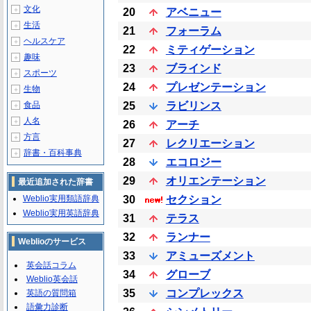
文化
＋
20
アベニュー
生活
＋
21
フォーラム
ヘルスケア
＋
22
ミティゲーション
趣味
＋
23
ブラインド
スポーツ
＋
24
プレゼンテーション
生物
＋
食品
25
ラビリンス
＋
人名
＋
26
アーチ
方言
＋
27
レクリエーション
辞書・百科事典
＋
28
エコロジー
29
オリエンテーション
最近追加された辞書
Weblio実用類語辞典
30
セクション
Weblio実用英語辞典
31
テラス
32
ランナー
Weblioのサービス
33
アミューズメント
英会話コラム
34
グローブ
Weblio英会話
35
コンプレックス
英語の質問箱
語彙力診断