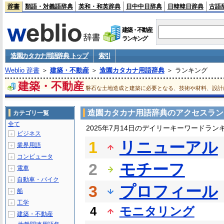
辞書
類語・対義語辞典
英和・和英辞典
日中中日辞典
日韓韓日辞典
古語
建築・不動産
ランキング
造園カタカナ用語辞典 トップ
索引
Weblio 辞書
＞
建築・不動産
＞
造園カタカナ用語辞典
＞ ランキング
建築・不動産
磐石な土地造成と建築に必要となる、技術や材料、設計
造園カタカナ用語辞典のアクセスラン
カテゴリ一覧
全て
2025年7月14日のデイリーキーワードラン
ビジネス
＋
1
リニューアル
業界用語
＋
コンピュータ
＋
2
モチーフ
電車
＋
自動車・バイク
＋
3
プロフィール
船
＋
工学
＋
4
モニタリング
建築・不動産
－