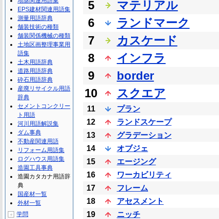
地盤関連用語集
5
マテリアル
EPS建材関連用語集
測量用語辞典
6
ランドマーク
舗装技術の種類
舗装関係機械の種類
7
カスケード
土地区画整理事業用
語集
8
インフラ
土木用語辞典
道路用語辞典
9
border
砕石用語辞典
産廃リサイクル用語
10
スクエア
辞典
セメントコンクリー
11
プラン
ト用語
12
ランドスケープ
河川用語解説集
ダム事典
13
グラデーション
不動産関連用語
14
オブジェ
リフォーム用語集
ログハウス用語集
15
エージング
造園工具事典
16
ワーカビリティ
造園カタカナ用語辞
典
17
フレーム
国産材一覧
18
アセスメント
外材一覧
19
ニッチ
学問
＋