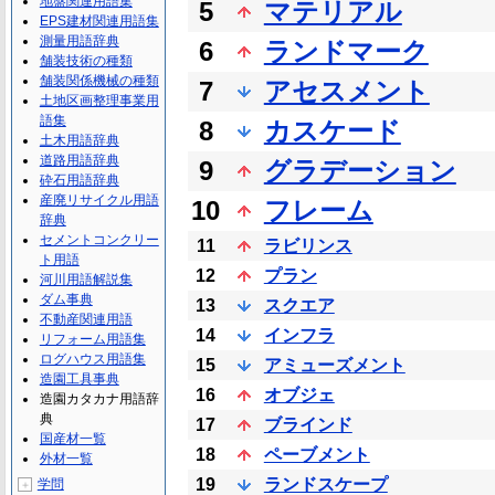
地盤関連用語集
5
マテリアル
EPS建材関連用語集
測量用語辞典
6
ランドマーク
舗装技術の種類
舗装関係機械の種類
7
アセスメント
土地区画整理事業用
語集
8
カスケード
土木用語辞典
道路用語辞典
9
グラデーション
砕石用語辞典
産廃リサイクル用語
10
フレーム
辞典
セメントコンクリー
11
ラビリンス
ト用語
12
プラン
河川用語解説集
ダム事典
13
スクエア
不動産関連用語
14
インフラ
リフォーム用語集
ログハウス用語集
15
アミューズメント
造園工具事典
16
オブジェ
造園カタカナ用語辞
典
17
ブラインド
国産材一覧
18
ペーブメント
外材一覧
19
ランドスケープ
学問
＋