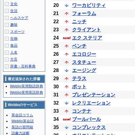
文化
＋
20
ワーカビリティ
生活
＋
21
フォーラム
ヘルスケア
＋
22
ニッチ
趣味
＋
23
クライアント
スポーツ
＋
24
エク ステリア
生物
＋
食品
25
ベンチ
＋
人名
＋
26
エコロジー
方言
＋
27
スタチュー
辞書・百科事典
＋
28
エージング
29
テラス
最近追加された辞書
Weblio実用類語辞典
30
ポット
Weblio実用英語辞典
31
プレゼンテーション
32
レクリエーション
Weblioのサービス
33
コンテナ
英会話コラム
34
ブールバール
Weblio英会話
35
コンプレックス
英語の質問箱
語彙力診断