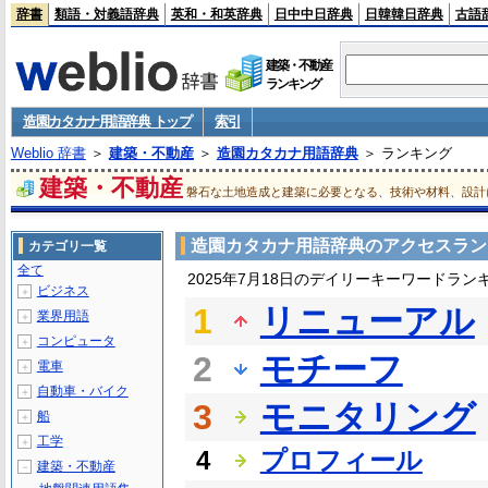
辞書
類語・対義語辞典
英和・和英辞典
日中中日辞典
日韓韓日辞典
古語
建築・不動産
ランキング
造園カタカナ用語辞典 トップ
索引
Weblio 辞書
＞
建築・不動産
＞
造園カタカナ用語辞典
＞ ランキング
建築・不動産
磐石な土地造成と建築に必要となる、技術や材料、設計
造園カタカナ用語辞典のアクセスラン
カテゴリ一覧
全て
2025年7月18日のデイリーキーワードラン
ビジネス
＋
1
リニューアル
業界用語
＋
コンピュータ
＋
2
モチーフ
電車
＋
自動車・バイク
＋
3
モニタリング
船
＋
工学
＋
4
プロフィール
建築・不動産
－