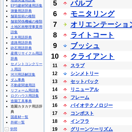
地盤関連用語集
5
バルブ
EPS建材関連用語集
測量用語辞典
6
モニタリング
舗装技術の種類
舗装関係機械の種類
7
オリエンテーショ
土地区画整理事業用
語集
8
ライトコート
土木用語辞典
道路用語辞典
9
ブッシュ
砕石用語辞典
産廃リサイクル用語
10
クライアント
辞典
セメントコンクリー
11
スラブ
ト用語
12
シンメトリー
河川用語解説集
ダム事典
13
セットバック
不動産関連用語
14
リニューアル
リフォーム用語集
ログハウス用語集
15
フレーム
造園工具事典
16
バイオテクノロジー
造園カタカナ用語辞
典
17
コンポスト
国産材一覧
18
インフラ
外材一覧
19
グリーンツーリズム
学問
＋