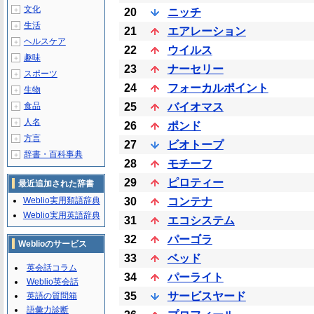
文化
＋
20
ニッチ
生活
＋
21
エアレーション
ヘルスケア
＋
22
ウイルス
趣味
＋
23
ナーセリー
スポーツ
＋
24
フォーカルポイント
生物
＋
食品
25
バイオマス
＋
人名
＋
26
ポンド
方言
＋
27
ビオトープ
辞書・百科事典
＋
28
モチーフ
29
ピロティー
最近追加された辞書
Weblio実用類語辞典
30
コンテナ
Weblio実用英語辞典
31
エコシステム
32
パーゴラ
Weblioのサービス
33
ベッド
英会話コラム
34
パーライト
Weblio英会話
35
サービスヤード
英語の質問箱
語彙力診断