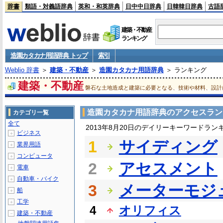
辞書
類語・対義語辞典
英和・和英辞典
日中中日辞典
日韓韓日辞典
古語
建築・不動産
ランキング
造園カタカナ用語辞典 トップ
索引
Weblio 辞書
＞
建築・不動産
＞
造園カタカナ用語辞典
＞ ランキング
建築・不動産
磐石な土地造成と建築に必要となる、技術や材料、設計
造園カタカナ用語辞典のアクセスラン
カテゴリ一覧
全て
2013年8月20日のデイリーキーワードラン
ビジネス
＋
1
サイディング
業界用語
＋
コンピュータ
＋
2
アセスメント
電車
＋
自動車・バイク
＋
3
メーターモジ
船
＋
工学
＋
4
オリフィス
建築・不動産
－