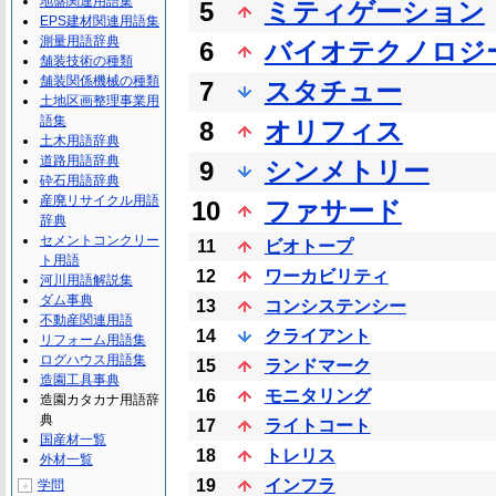
地盤関連用語集
5
ミティゲーション
EPS建材関連用語集
測量用語辞典
6
バイオテクノロジ
舗装技術の種類
舗装関係機械の種類
7
スタチュー
土地区画整理事業用
語集
8
オリフィス
土木用語辞典
道路用語辞典
9
シンメトリー
砕石用語辞典
産廃リサイクル用語
10
ファサード
辞典
セメントコンクリー
11
ビオトープ
ト用語
12
ワーカビリティ
河川用語解説集
ダム事典
13
コンシステンシー
不動産関連用語
14
クライアント
リフォーム用語集
ログハウス用語集
15
ランドマーク
造園工具事典
16
モニタリング
造園カタカナ用語辞
典
17
ライトコート
国産材一覧
18
トレリス
外材一覧
19
インフラ
学問
＋