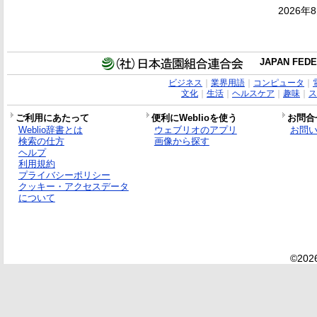
2026年
JAPAN FEDE
ビジネス
｜
業界用語
｜
コンピュータ
｜
文化
｜
生活
｜
ヘルスケア
｜
趣味
｜
ス
ご利用にあたって
便利にWeblioを使う
お問合
Weblio辞書とは
ウェブリオのアプリ
お問
検索の仕方
画像から探す
ヘルプ
利用規約
プライバシーポリシー
クッキー・アクセスデータ
について
©2026