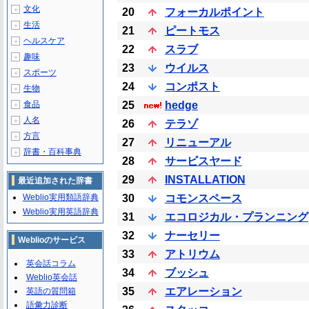
文化
＋
20
フォーカルポイント
生活
＋
21
ピートモス
ヘルスケア
＋
22
スラブ
趣味
＋
23
ウイルス
スポーツ
＋
24
コンポスト
生物
＋
食品
25
hedge
＋
人名
＋
26
テラゾ
方言
＋
27
リニューアル
辞書・百科事典
＋
28
サービスヤード
29
INSTALLATION
最近追加された辞書
Weblio実用類語辞典
30
コモンスペース
Weblio実用英語辞典
31
エコロジカル・プランニング
32
ナーセリー
Weblioのサービス
33
アトリウム
英会話コラム
34
ブッシュ
Weblio英会話
35
エアレーション
英語の質問箱
語彙力診断