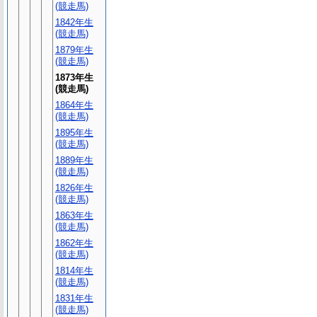
(競走馬)
1842年生
(競走馬)
1879年生
(競走馬)
1873年生
(競走馬)
1864年生
(競走馬)
1895年生
(競走馬)
1889年生
(競走馬)
1826年生
(競走馬)
1863年生
(競走馬)
1862年生
(競走馬)
1814年生
(競走馬)
1831年生
(競走馬)