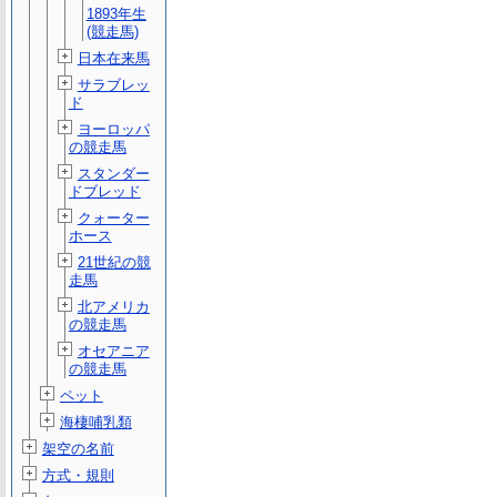
1893年生
(競走馬)
日本在来馬
サラブレッ
ド
ヨーロッパ
の競走馬
スタンダー
ドブレッド
クォーター
ホース
21世紀の競
走馬
北アメリカ
の競走馬
オセアニア
の競走馬
ペット
海棲哺乳類
架空の名前
方式・規則