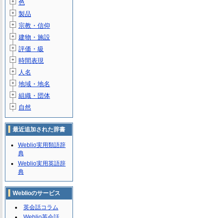
色
製品
宗教・信仰
建物・施設
評価・級
時間表現
人名
地域・地名
組織・団体
自然
最近追加された辞書
Weblio実用類語辞
典
Weblio実用英語辞
典
Weblioのサービス
英会話コラム
Weblio英会話