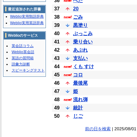
36
べた
37
20
最近追加された辞書
Weblio実用類語辞典
38
ごみ
Weblio実用英語辞典
39
黒塗り
40
ぶっこみ
Weblioのサービス
41
乗り合い
英会話コラム
42
あぶれ
Weblio英会話
43
支払い
英語の質問箱
語彙力診断
44
くも すけ
スピーキングテスト
45
コロ
46
最後尾
47
姫
48
流れ弾
49
統計
50
じご
前の日を検索
| 2025/08/01