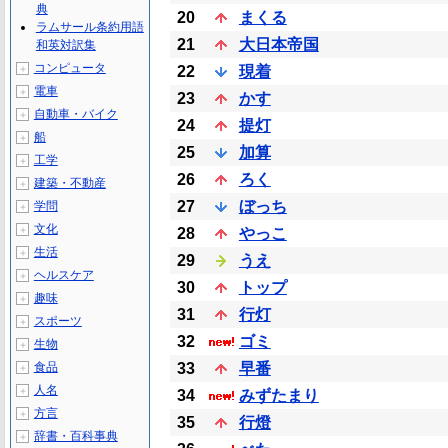
典
20
まくる
ラムサール条約用語
21
大日本帝国
和英対訳集
コンピュータ
＋
22
現着
電車
＋
23
かす
自動車・バイク
＋
24
提灯
船
＋
25
加算
工学
＋
26
ろく
建築・不動産
＋
27
ぼっち
学問
＋
文化
＋
28
やっこ
生活
＋
29
うえ
ヘルスケア
＋
30
トップ
趣味
＋
31
行灯
スポーツ
＋
32
ゴミ
生物
＋
食品
33
早番
＋
人名
＋
34
みずたまり
方言
＋
35
行燈
辞書・百科事典
＋