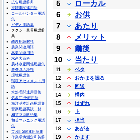
5
ローカル
広告用語辞典
視聴率関連用語
6
お供
コールセンター用語
集
7
あたり
ビデオ用語集
タクシー業界用語辞
8
メリット
典
酪農用語解説
9
爾後
農業関連用語
林業関連用語
10
当たり
水産大百科
農林水産関係用語集
11
ベタ
農機具の種類
環境用語集
12
おかまを掘る
環境アセスメント用
13
回送
語
水処理関連用語集
14
構内
気象庁 予報用語
15
はずれ
海洋基本計画用語集
警察用語英訳一覧
16
上
和英防衛略語集
17
担当
和英マシニング用語
集
18
あがる
英和ITS関連用語集
19
かます
作業環境測定和英辞