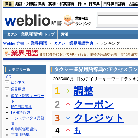
辞書
類語・対義語辞典
英和・和英辞典
日中中日辞典
日韓韓日辞典
古語
業界用語
ランキング
タクシー業界用語辞典 トップ
索引
Weblio 辞書
＞
業界用語
＞
タクシー業界用語辞典
＞ ランキング
業界用語
各専門分野において用いられる、独特の用語や表現、専門知識で
タクシー業界用語辞典のアクセスラン
カテゴリ一覧
全て
2025年8月1日のデイリーキーワードランキ
ビジネス
＋
1
調整
業界用語
－
産業・環境キーワー
2
クーポン
ド
ISO用語辞典
FA用語辞典
3
クレジット
ロジスティクス用語
集
4
も
印刷関係用語集
古本用語集