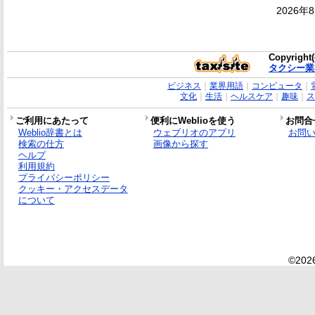
2026年
Copyright(
タクシー業
ビジネス
｜
業界用語
｜
コンピュータ
｜
文化
｜
生活
｜
ヘルスケア
｜
趣味
｜
ス
ご利用にあたって
便利にWeblioを使う
お問合
Weblio辞書とは
ウェブリオのアプリ
お問
検索の仕方
画像から探す
ヘルプ
利用規約
プライバシーポリシー
クッキー・アクセスデータ
について
©2026