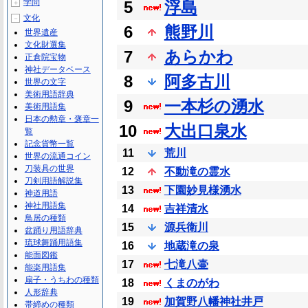
学問
5
浮島
＋
文化
－
6
熊野川
世界遺産
文化財選集
7
あらかわ
正倉院宝物
神社データベース
8
阿多古川
世界の文字
美術用語辞典
9
一本杉の湧水
美術用語集
日本の勲章・褒章一
10
大出口泉水
覧
記念貨幣一覧
11
荒川
世界の流通コイン
刀装具の世界
12
不動滝の霊水
刀剣用語解説集
13
下園妙見様湧水
神道用語
神社用語集
14
吉祥清水
鳥居の種類
15
源兵衛川
盆踊り用語辞典
琉球舞踊用語集
16
地蔵滝の泉
能面図鑑
17
七滝八壷
能楽用語集
扇子・うちわの種類
18
くまのがわ
人形辞典
19
加賀野八幡神社井戸
帯締めの種類