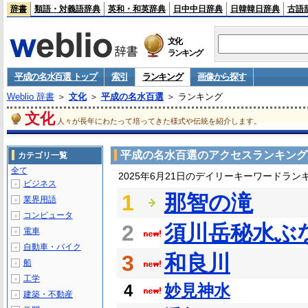
辞書
類語・対義語辞典
英和・和英辞典
日中中日辞典
日韓韓日辞典
古語
文化
ランキング
平成の名水百選 トップ
索引
ランキング
画像から探す
Weblio 辞書
＞
文化
＞
平成の名水百選
＞ ランキング
文化
人々が長年にわたって培ってきた様式や伝統を紹介します。
平成の名水百選のアクセスランキング
カテゴリ一覧
全て
2025年6月21日のデイリーキーワードラン
ビジネス
＋
1
那智の滝
業界用語
＋
コンピュータ
＋
2
須川岳秘水ぶ
電車
＋
自動車・バイク
＋
3
和良川
船
＋
工学
＋
4
妙見神水
建築・不動産
＋