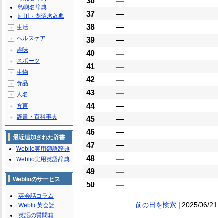
36
―
島嶼名辞典
37
―
河川・湖沼名辞典
38
―
生活
＋
ヘルスケア
＋
39
―
趣味
＋
40
―
スポーツ
＋
41
―
生物
＋
42
―
食品
＋
43
―
人名
＋
44
―
方言
＋
辞書・百科事典
＋
45
―
46
―
最近追加された辞書
47
―
Weblio実用類語辞典
48
―
Weblio実用英語辞典
49
―
Weblioのサービス
50
―
英会話コラム
前の日を検索
| 2025/06/21
Weblio英会話
英語の質問箱