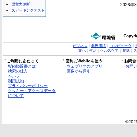
語彙力診断
2026年
スピーキングテスト
Copyri
ビジネス
｜
業界用語
｜
コンピュータ
｜
文化
｜
生活
｜
ヘルスケア
｜
趣味
｜
ス
ご利用にあたって
便利にWeblioを使う
お問合
Weblio辞書とは
ウェブリオのアプリ
お問
検索の仕方
画像から探す
ヘルプ
利用規約
プライバシーポリシー
クッキー・アクセスデータ
について
©2026