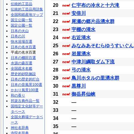
伝統的工芸品
20
仁宇布の冷水と十六滝
伝統的工芸品用語集
21
安倍川
全国和紙産地マップ
国立公園一覧
22
尾瀬の郷片品湧水群
国定公園一覧
23
宇棚の清水
日本の火山
日本の川
24
右近清水
快水浴場百選
25
みなみあそむらゆうすいぐん
日本の名水百選
平成の名水百選
26
岩屋湧水
日本の棚田百選
27
中津川綱取ダム下流
水源の森百選
全国疏水名鑑
28
弓の清水
歴史的砂防施設
29
鳥川ホタルの里湧水群
日本の歴史的灯台
日本の音風景100選
30
黒尊川
かおり風景100選
31
御岳昇仙峡
和の香り
邦楽古典作品一覧
32
―
国指定文化財等デー
33
―
タベース
全国火葬場データベ
34
―
ース
35
―
神社名辞典
寺院名辞典