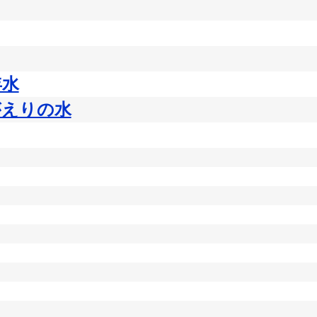
年水
がえりの水