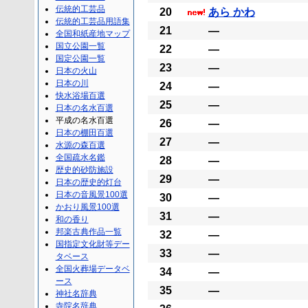
伝統的工芸品
20
あら かわ
伝統的工芸品用語集
21
―
全国和紙産地マップ
国立公園一覧
22
―
国定公園一覧
23
―
日本の火山
日本の川
24
―
快水浴場百選
25
―
日本の名水百選
平成の名水百選
26
―
日本の棚田百選
27
―
水源の森百選
全国疏水名鑑
28
―
歴史的砂防施設
29
―
日本の歴史的灯台
日本の音風景100選
30
―
かおり風景100選
31
―
和の香り
邦楽古典作品一覧
32
―
国指定文化財等デー
33
―
タベース
全国火葬場データベ
34
―
ース
35
―
神社名辞典
寺院名辞典