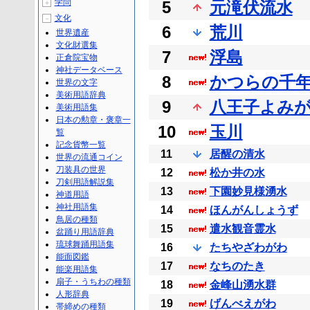
学問
5
元滝伏流水
＋
文化
－
6
荒川
世界遺産
文化財選集
7
浮島
正倉院宝物
神社データベース
8
かつらの千
世界の文字
美術用語辞典
9
八王子よみ
美術用語集
日本の勲章・褒章一
10
玉川
覧
記念貨幣一覧
11
居醒の清水
世界の流通コイン
刀装具の世界
12
松か井の水
刀剣用語解説集
13
下園妙見様湧水
神道用語
神社用語集
14
ほんがんしょうず
鳥居の種類
15
遣水観音霊水
盆踊り用語辞典
琉球舞踊用語集
16
たちやざわがわ
能面図鑑
17
なちのたき
能楽用語集
扇子・うちわの種類
18
金峰山湧水群
人形辞典
19
げんべえがわ
帯締めの種類