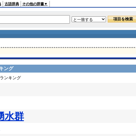
典
古語辞典
その他の辞書▼
キング
ドランキング
湧水群