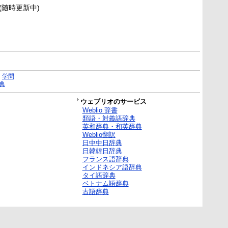
新(随時更新中)
｜
学問
典
ウェブリオのサービス
Weblio 辞書
類語・対義語辞典
英和辞典・和英辞典
Weblio翻訳
日中中日辞典
日韓韓日辞典
フランス語辞典
インドネシア語辞典
タイ語辞典
ベトナム語辞典
古語辞典