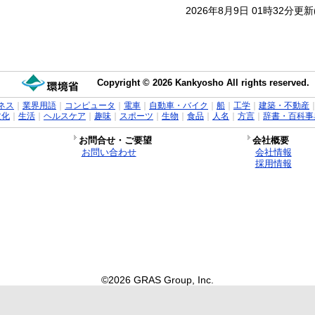
2026年8月9日 01時32分更
Copyright © 2026 Kankyosho All rights reserved.
ネス
｜
業界用語
｜
コンピュータ
｜
電車
｜
自動車・バイク
｜
船
｜
工学
｜
建築・不動産
文化
｜
生活
｜
ヘルスケア
｜
趣味
｜
スポーツ
｜
生物
｜
食品
｜
人名
｜
方言
｜
辞書・百科事
お問合せ・ご要望
会社概要
お問い合わせ
会社情報
採用情報
©2026 GRAS Group, Inc.