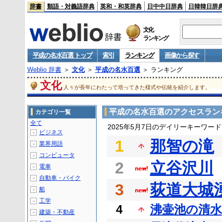
辞書
類語・対義語辞典
英和・和英辞典
日中中日辞典
日韓韓日辞
文化
ランキング
平成の名水百選 トップ
索引
ランキング
画像から探す
Weblio 辞書
＞
文化
＞
平成の名水百選
＞ ランキング
文化
人々が長年にわたって培ってきた様式や伝統を紹介します。
平成の名水百選のアクセスラン
カテゴリ一覧
全て
2025年5月7日のデイリーキーワー
ビジネス
＋
1
那智の滝
業界用語
＋
コンピュータ
＋
2
立谷沢川
電車
＋
自動車・バイク
＋
3
荻道大城
船
＋
工学
＋
4
沸壷池の清水
建築・不動産
＋