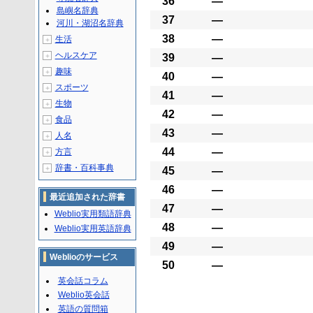
36
―
島嶼名辞典
37
―
河川・湖沼名辞典
38
―
生活
＋
ヘルスケア
＋
39
―
趣味
＋
40
―
スポーツ
＋
41
―
生物
＋
42
―
食品
＋
43
―
人名
＋
44
―
方言
＋
辞書・百科事典
＋
45
―
46
―
最近追加された辞書
47
―
Weblio実用類語辞典
48
―
Weblio実用英語辞典
49
―
Weblioのサービス
50
―
英会話コラム
Weblio英会話
英語の質問箱