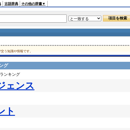
典
古語辞典
その他の辞書▼
び交う知識や情報です。
ング
ドランキング
ジェンス
ント