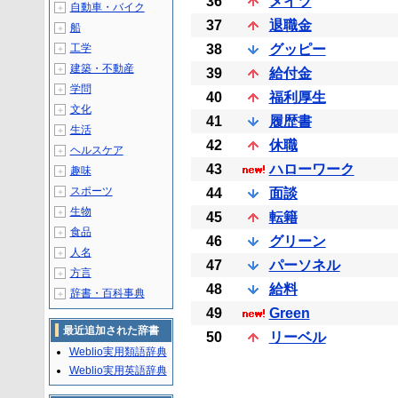
36
メイツ
自動車・バイク
＋
37
退職金
船
＋
工学
38
グッピー
＋
建築・不動産
＋
39
給付金
学問
＋
40
福利厚生
文化
＋
41
履歴書
生活
＋
42
休職
ヘルスケア
＋
43
ハローワーク
趣味
＋
スポーツ
44
面談
＋
生物
＋
45
転籍
食品
＋
46
グリーン
人名
＋
47
パーソネル
方言
＋
48
給料
辞書・百科事典
＋
49
Green
最近追加された辞書
50
リーベル
Weblio実用類語辞典
Weblio実用英語辞典