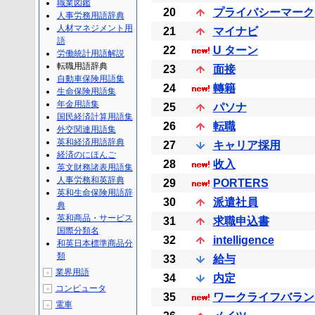
職業図鑑
20
プライバシーマーク
人事労務用語辞典
人材マネジメント用
21
マイナビ
語
22
U ターン
労働統計用語解説
転職用語辞典
23
面接
自動車保険用語集
24
轉籍
生命保険用語集
年金用語集
25
パソナ
国民経済計算用語集
26
転職
外交関連用語集
英和経済用語辞典
27
キャリア採用
経済のにほんご
28
收入
英文財務諸表用語集
人事労務和英辞典
29
PORTERS
英和生命保険用語辞
30
派遣社員
典
英和商品・サービス
31
求職申込書
国際分類名
32
intelligence
和英日本標準商品分
類
33
給与
業界用語
＋
34
内定
コンピュータ
＋
35
ワークライフバラン
電車
＋