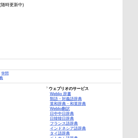
新(随時更新中)
｜
学問
典
ウェブリオのサービス
Weblio 辞書
類語・対義語辞典
英和辞典・和英辞典
Weblio翻訳
日中中日辞典
日韓韓日辞典
フランス語辞典
インドネシア語辞典
タイ語辞典