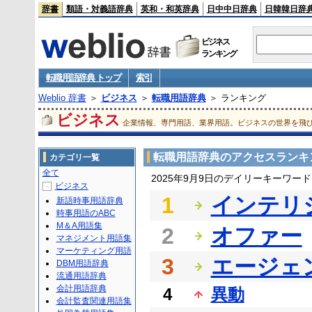
辞書
類語・対義語辞典
英和・和英辞典
日中中日辞典
日韓韓日辞
ビジネス
ランキング
転職用語辞典 トップ
索引
Weblio 辞書
＞
ビジネス
＞
転職用語辞典
＞ ランキング
ビジネス
企業情報、専門用語、業界用語。ビジネスの世界を飛
転職用語辞典のアクセスランキ
カテゴリ一覧
全て
2025年9月9日のデイリーキーワー
ビジネス
－
1
インテリ
新語時事用語辞典
時事用語のABC
M＆A用語集
2
オファー
マネジメント用語集
マーケティング用語
3
エージェ
DBM用語辞典
流通用語辞典
会計用語辞典
4
異動
会計監査関連用語集