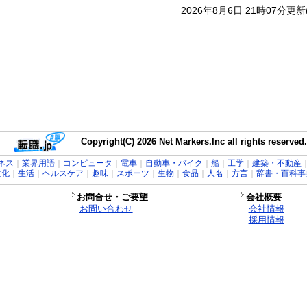
2026年8月6日 21時07分更
Copyright(C) 2026 Net Markers.Inc all rights reserved.
ネス
｜
業界用語
｜
コンピュータ
｜
電車
｜
自動車・バイク
｜
船
｜
工学
｜
建築・不動産
文化
｜
生活
｜
ヘルスケア
｜
趣味
｜
スポーツ
｜
生物
｜
食品
｜
人名
｜
方言
｜
辞書・百科事
お問合せ・ご要望
会社概要
お問い合わせ
会社情報
採用情報