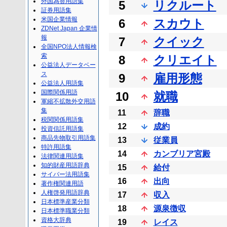
外国為替用語集
5
リクルート
証券用語集
米国企業情報
6
スカウト
ZDNet Japan 企業情
報
7
クイック
全国NPO法人情報検
索
8
クリエイト
公益法人データベー
ス
9
雇用形態
公益法人用語集
国際関係用語
10
就職
軍縮不拡散外交用語
集
11
辞職
税関関係用語集
12
成約
投資信託用語集
商品先物取引用語集
13
従業員
特許用語集
14
カンブリア宮殿
法律関連用語集
知的財産用語辞典
15
給付
サイバー法用語集
16
出向
著作権関連用語
人権啓発用語辞典
17
収入
日本標準産業分類
18
源泉徴収
日本標準職業分類
資格大辞典
19
レイス