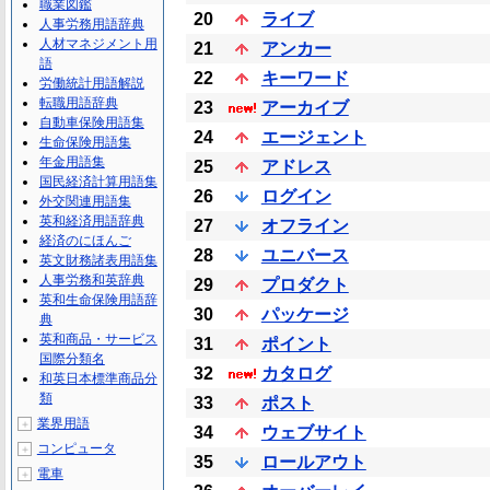
職業図鑑
20
ライブ
人事労務用語辞典
人材マネジメント用
21
アンカー
語
22
キーワード
労働統計用語解説
転職用語辞典
23
アーカイブ
自動車保険用語集
24
エージェント
生命保険用語集
年金用語集
25
アドレス
国民経済計算用語集
26
ログイン
外交関連用語集
英和経済用語辞典
27
オフライン
経済のにほんご
28
ユニバース
英文財務諸表用語集
人事労務和英辞典
29
プロダクト
英和生命保険用語辞
30
パッケージ
典
英和商品・サービス
31
ポイント
国際分類名
32
カタログ
和英日本標準商品分
類
33
ポスト
業界用語
＋
34
ウェブサイト
コンピュータ
＋
35
ロールアウト
電車
＋