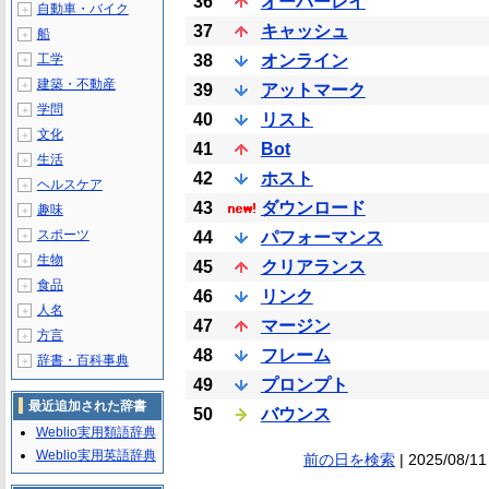
36
オーバーレイ
自動車・バイク
＋
37
キャッシュ
船
＋
工学
38
オンライン
＋
建築・不動産
＋
39
アットマーク
学問
＋
40
リスト
文化
＋
41
Bot
生活
＋
42
ホスト
ヘルスケア
＋
43
ダウンロード
趣味
＋
スポーツ
44
パフォーマンス
＋
生物
＋
45
クリアランス
食品
＋
46
リンク
人名
＋
47
マージン
方言
＋
48
フレーム
辞書・百科事典
＋
49
プロンプト
最近追加された辞書
50
バウンス
Weblio実用類語辞典
Weblio実用英語辞典
前の日を検索
| 2025/08/11