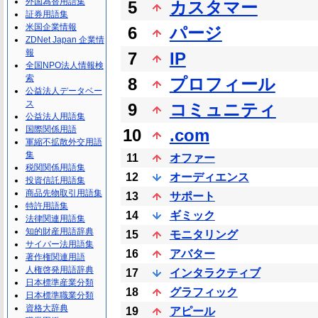
外国為替用語集
5
カスタマー
証券用語集
米国企業情報
6
パージ
ZDNet Japan 企業情
報
7
IP
全国NPO法人情報検
索
8
プロフィール
公益法人データベー
ス
9
コミュニティ
公益法人用語集
国際関係用語
10
.com
軍縮不拡散外交用語
集
11
オファー
税関関係用語集
12
オーディエンス
投資信託用語集
商品先物取引用語集
13
サポート
特許用語集
14
ギミック
法律関連用語集
知的財産用語辞典
15
モニタリング
サイバー法用語集
16
アバター
著作権関連用語
人権啓発用語辞典
17
インタラクティブ
日本標準産業分類
18
グラフィック
日本標準職業分類
資格大辞典
19
アピール