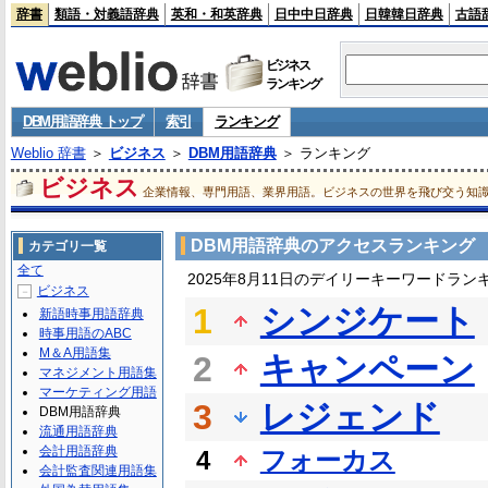
辞書
類語・対義語辞典
英和・和英辞典
日中中日辞典
日韓韓日辞典
古語
ビジネス
ランキング
DBM用語辞典 トップ
索引
ランキング
Weblio 辞書
＞
ビジネス
＞
DBM用語辞典
＞ ランキング
ビジネス
企業情報、専門用語、業界用語。ビジネスの世界を飛び交う知
DBM用語辞典のアクセスランキング
カテゴリ一覧
全て
2025年8月11日のデイリーキーワードラン
ビジネス
－
1
シンジケート
新語時事用語辞典
時事用語のABC
M＆A用語集
2
キャンペーン
マネジメント用語集
マーケティング用語
3
レジェンド
DBM用語辞典
流通用語辞典
会計用語辞典
4
フォーカス
会計監査関連用語集