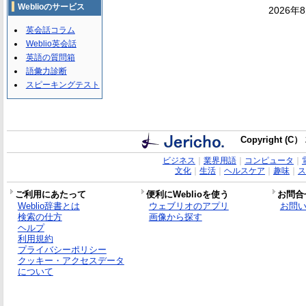
Weblioのサービス
2026年
英会話コラム
Weblio英会話
英語の質問箱
語彙力診断
スピーキングテスト
Copyright (C） 
ビジネス
｜
業界用語
｜
コンピュータ
｜
文化
｜
生活
｜
ヘルスケア
｜
趣味
｜
ス
ご利用にあたって
便利にWeblioを使う
お問合
Weblio辞書とは
ウェブリオのアプリ
お問
検索の仕方
画像から探す
ヘルプ
利用規約
プライバシーポリシー
クッキー・アクセスデータ
について