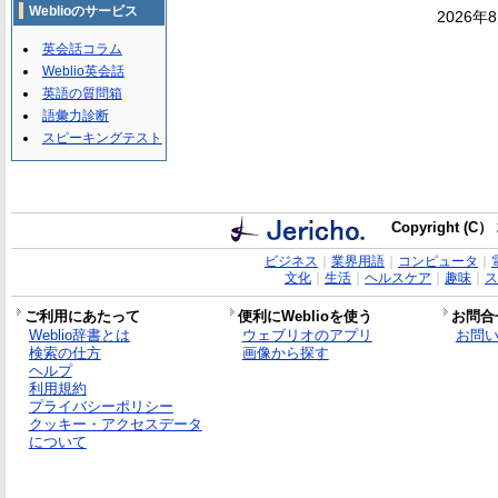
Weblioのサービス
2026年
英会話コラム
Weblio英会話
英語の質問箱
語彙力診断
スピーキングテスト
Copyright (C） 
ビジネス
｜
業界用語
｜
コンピュータ
｜
文化
｜
生活
｜
ヘルスケア
｜
趣味
｜
ス
ご利用にあたって
便利にWeblioを使う
お問合
Weblio辞書とは
ウェブリオのアプリ
お問
検索の仕方
画像から探す
ヘルプ
利用規約
プライバシーポリシー
クッキー・アクセスデータ
について