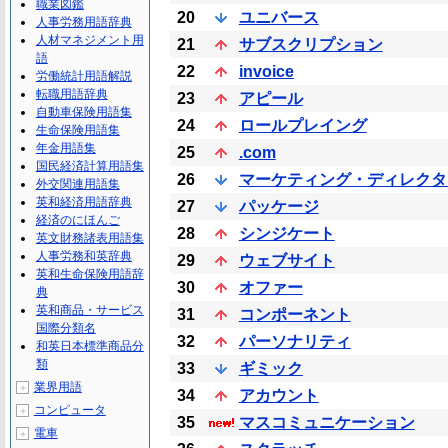
職業図鑑
20
ユニバース
人事労務用語辞典
人材マネジメント用
21
サブスクリプション
語
22
invoice
労働統計用語解説
転職用語辞典
23
アピール
自動車保険用語集
24
ロールプレイング
生命保険用語集
年金用語集
25
.com
国民経済計算用語集
26
マーケティング・ディレクタ
外交関連用語集
英和経済用語辞典
27
パッケージ
経済のにほんご
28
シンジケート
英文財務諸表用語集
人事労務和英辞典
29
ウェブサイト
英和生命保険用語辞
30
オファー
典
英和商品・サービス
31
コンポーネント
国際分類名
32
パーソナリティ
和英日本標準商品分
類
33
ギミック
業界用語
＋
34
アカウント
コンピュータ
＋
35
マスコミュニケーション
電車
＋