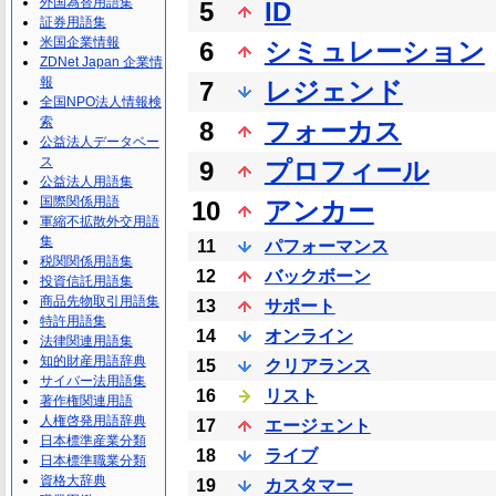
外国為替用語集
5
ID
証券用語集
米国企業情報
6
シミュレーション
ZDNet Japan 企業情
報
7
レジェンド
全国NPO法人情報検
索
8
フォーカス
公益法人データベー
ス
9
プロフィール
公益法人用語集
国際関係用語
10
アンカー
軍縮不拡散外交用語
集
11
パフォーマンス
税関関係用語集
12
バックボーン
投資信託用語集
商品先物取引用語集
13
サポート
特許用語集
14
オンライン
法律関連用語集
知的財産用語辞典
15
クリアランス
サイバー法用語集
16
リスト
著作権関連用語
人権啓発用語辞典
17
エージェント
日本標準産業分類
18
ライブ
日本標準職業分類
資格大辞典
19
カスタマー