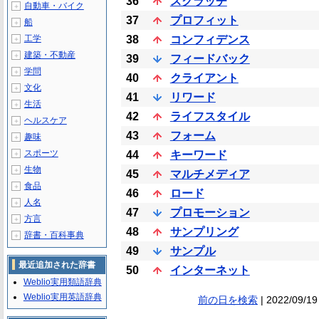
36
スクラッチ
自動車・バイク
＋
37
プロフィット
船
＋
工学
38
コンフィデンス
＋
建築・不動産
＋
39
フィードバック
学問
＋
40
クライアント
文化
＋
41
リワード
生活
＋
42
ライフスタイル
ヘルスケア
＋
43
フォーム
趣味
＋
スポーツ
44
キーワード
＋
生物
＋
45
マルチメディア
食品
＋
46
ロード
人名
＋
47
プロモーション
方言
＋
48
サンプリング
辞書・百科事典
＋
49
サンプル
最近追加された辞書
50
インターネット
Weblio実用類語辞典
Weblio実用英語辞典
前の日を検索
| 2022/09/19