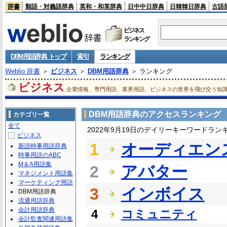
辞書
類語・対義語辞典
英和・和英辞典
日中中日辞典
日韓韓日辞典
古語
ビジネス
ランキング
DBM用語辞典 トップ
索引
ランキング
Weblio 辞書
＞
ビジネス
＞
DBM用語辞典
＞ ランキング
ビジネス
企業情報、専門用語、業界用語。ビジネスの世界を飛び交う知
DBM用語辞典のアクセスランキング
カテゴリ一覧
全て
2022年9月19日のデイリーキーワードラン
ビジネス
－
1
オーディエン
新語時事用語辞典
時事用語のABC
M＆A用語集
2
アバター
マネジメント用語集
マーケティング用語
3
インボイス
DBM用語辞典
流通用語辞典
会計用語辞典
4
コミュニティ
会計監査関連用語集