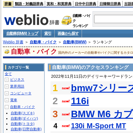
辞書
類語・対義語辞典
英和・和英辞典
日中中日辞典
日韓韓日辞典
古語
自動車・バイ
ク
ランキング
自動車(BMW) トップ
索引
画像から探す
Weblio 辞書
＞
自動車・バイク
＞
自動車(BMW)
＞ ランキング
自動車・バイク
国内外のメーカーの自動車やバイクに関するカタ
自動車(BMW)のアクセスランキング
カテゴリ一覧
全て
2022年11月11日のデイリーキーワードラ
ビジネス
＋
1
bmw7シリー
業界用語
＋
コンピュータ
＋
2
116i
電車
＋
自動車・バイク
－
3
BMW M6 カ
自動車(スズキ)
自動車(ダイハツ)
自動車(トヨタ)
4
130i M-Sport MT
自動車(日野自動車)