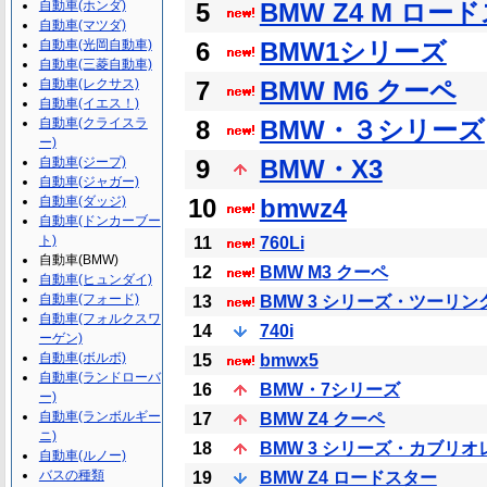
自動車(ホンダ)
5
BMW Z4 M ロー
自動車(マツダ)
自動車(光岡自動車)
6
BMW1シリーズ
自動車(三菱自動車)
自動車(レクサス)
7
BMW M6 クーペ
自動車(イエス！)
自動車(クライスラ
8
BMW・３シリーズ
ー)
自動車(ジープ)
9
BMW・X3
自動車(ジャガー)
自動車(ダッジ)
10
bmwz4
自動車(ドンカーブー
ト)
11
760Li
自動車(BMW)
12
BMW M3 クーペ
自動車(ヒュンダイ)
自動車(フォード)
13
BMW 3 シリーズ・ツーリン
自動車(フォルクスワ
14
740i
ーゲン)
自動車(ボルボ)
15
bmwx5
自動車(ランドローバ
16
BMW・7シリーズ
ー)
自動車(ランボルギー
17
BMW Z4 クーペ
ニ)
18
BMW 3 シリーズ・カブリオ
自動車(ルノー)
バスの種類
19
BMW Z4 ロードスター