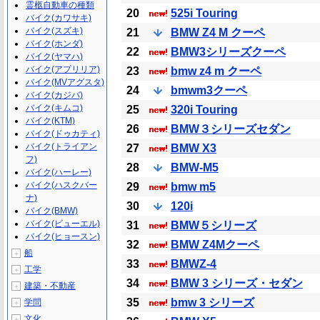
霊柩自動車の種類
20
525i Touring
バイク(カワサキ)
バイク(スズキ)
21
BMW Z4 M クーペ
バイク(ホンダ)
22
BMW3シリーズクーペ
バイク(ヤマハ)
バイク(アプリリア)
23
bmw z4 m クーペ
バイク(MVアグスタ)
24
bmwm3クーペ
バイク(カジバ)
バイク(キムコ)
25
320i Touring
バイク(KTM)
26
BMW３シリーズセダン
バイク(ドゥカティ)
バイク(トライアン
27
BMW X3
フ)
28
BMW-M5
バイク(ハーレー)
バイク(ハスクバー
29
bmw m5
ナ)
30
120i
バイク(BMW)
バイク(ビューエル)
31
BMW５シリーズ
バイク(ヒョースン)
32
BMW Z4Mクーペ
船
＋
33
BMWZ-4
工学
＋
34
BMW 3 シリーズ・セダン
建築・不動産
＋
35
bmw 3 シリーズ
学問
＋
文化
＋