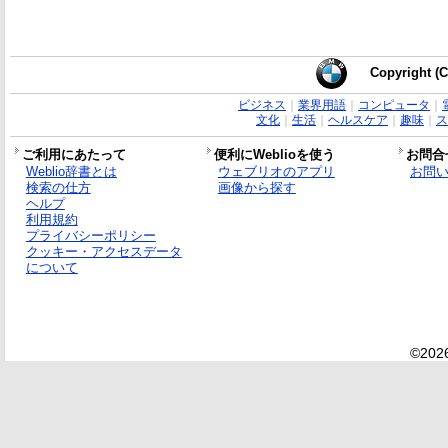
Copyright (C
ビジネス
｜
業界用語
｜
コンピュータ
｜
文化
｜
生活
｜
ヘルスケア
｜
趣味
｜
ス
ご利用にあたって
便利にWeblioを使う
お問合
Weblio辞書とは
ウェブリオのアプリ
お問
検索の仕方
画像から探す
ヘルプ
利用規約
プライバシーポリシー
クッキー・アクセスデータ
について
©2026