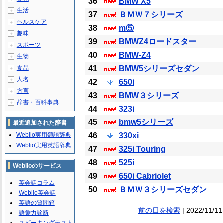
36
BMW X5
生活
＋
37
ＢＭＷ７シリーズ
ヘルスケア
＋
38
m⑤
趣味
＋
39
BMWZ4ロードスター
スポーツ
＋
40
BMW-Z4
生物
＋
食品
41
BMW5シリーズセダン
＋
人名
＋
42
650i
方言
＋
43
BMW３シリーズ
辞書・百科事典
＋
44
323i
45
bmw5シリーズ
最近追加された辞書
Weblio実用類語辞典
46
330xi
Weblio実用英語辞典
47
325i Touring
48
525i
Weblioのサービス
49
650i Cabriolet
英会話コラム
50
ＢＭＷ３シリーズセダン
Weblio英会話
英語の質問箱
前の日を検索
| 2022/11/11
語彙力診断
スピーキングテスト