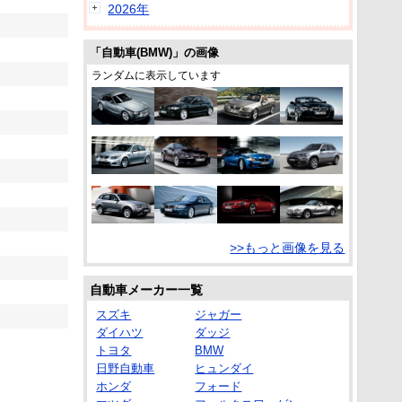
2026年
「自動車(BMW)」の画像
ランダムに表示しています
>>もっと画像を見る
自動車メーカー一覧
スズキ
ジャガー
ダイハツ
ダッジ
トヨタ
BMW
日野自動車
ヒュンダイ
ホンダ
フォード