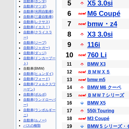
自動車(ホンダ)
5
X5 3.0si
自動車(マツダ)
自動車(光岡自動車)
6
M6 Coupé
自動車(三菱自動車)
自動車(レクサス)
7
bmw・z4
自動車(イエス！)
自動車(クライスラ
8
X3 3.0si
ー)
自動車(ジープ)
9
116i
自動車(ジャガー)
自動車(ダッジ)
10
760 Li
自動車(ドンカーブー
ト)
11
BMW X3
自動車(BMW)
12
ＢＭＷＸ５
自動車(ヒュンダイ)
自動車(フォード)
13
bmw m5
自動車(フォルクスワ
14
BMW M6 クーペ
ーゲン)
自動車(ボルボ)
15
ＢＭＷ７シリーズ
自動車(ランドローバ
16
BMW X5
ー)
自動車(ランボルギー
17
550i Touring
ニ)
18
M3 Coupé
自動車(ルノー)
バスの種類
19
BMW 5 シリーズ・