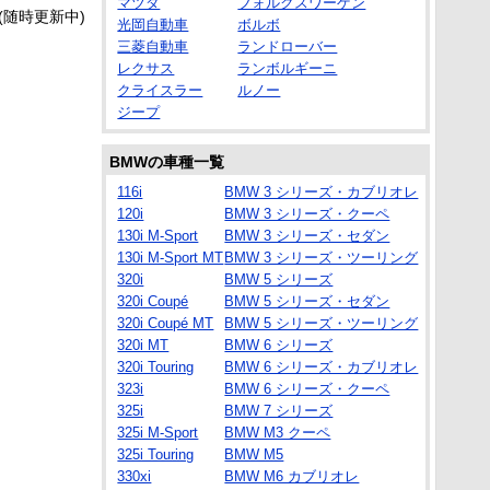
マツダ
フォルクスワーゲン
新(随時更新中)
光岡自動車
ボルボ
三菱自動車
ランドローバー
レクサス
ランボルギーニ
クライスラー
ルノー
ジープ
BMWの車種一覧
116i
BMW 3 シリーズ・カブリオレ
120i
BMW 3 シリーズ・クーペ
130i M-Sport
BMW 3 シリーズ・セダン
130i M-Sport MT
BMW 3 シリーズ・ツーリング
320i
BMW 5 シリーズ
320i Coupé
BMW 5 シリーズ・セダン
320i Coupé MT
BMW 5 シリーズ・ツーリング
320i MT
BMW 6 シリーズ
320i Touring
BMW 6 シリーズ・カブリオレ
323i
BMW 6 シリーズ・クーペ
325i
BMW 7 シリーズ
325i M-Sport
BMW M3 クーペ
325i Touring
BMW M5
330xi
BMW M6 カブリオレ