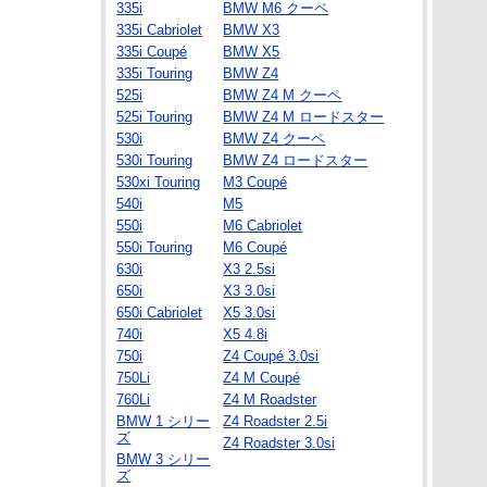
335i
BMW M6 クーペ
335i Cabriolet
BMW X3
335i Coupé
BMW X5
335i Touring
BMW Z4
525i
BMW Z4 M クーペ
525i Touring
BMW Z4 M ロードスター
530i
BMW Z4 クーペ
530i Touring
BMW Z4 ロードスター
530xi Touring
M3 Coupé
540i
M5
550i
M6 Cabriolet
550i Touring
M6 Coupé
630i
X3 2.5si
650i
X3 3.0si
650i Cabriolet
X5 3.0si
740i
X5 4.8i
750i
Z4 Coupé 3.0si
750Li
Z4 M Coupé
760Li
Z4 M Roadster
BMW 1 シリー
Z4 Roadster 2.5i
ズ
Z4 Roadster 3.0si
BMW 3 シリー
ズ