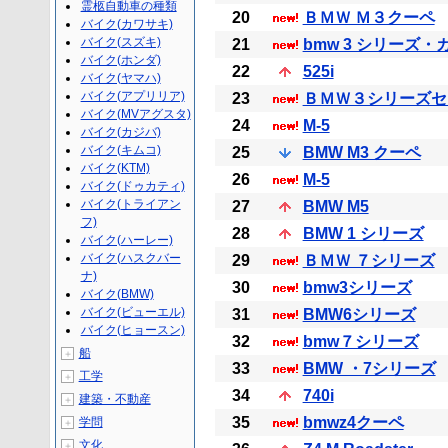
霊柩自動車の種類
20
ＢＭＷ Ｍ３クーペ
バイク(カワサキ)
バイク(スズキ)
21
bmw 3 シリーズ
バイク(ホンダ)
22
525i
バイク(ヤマハ)
バイク(アプリリア)
23
ＢＭＷ３シリーズセ
バイク(MVアグスタ)
24
M-5
バイク(カジバ)
バイク(キムコ)
25
BMW M3 クーペ
バイク(KTM)
26
M‐5
バイク(ドゥカティ)
バイク(トライアン
27
BMW M5
フ)
28
BMW 1 シリーズ
バイク(ハーレー)
バイク(ハスクバー
29
ＢＭＷ ７シリーズ
ナ)
30
bmw3シリーズ
バイク(BMW)
バイク(ビューエル)
31
BMW6シリーズ
バイク(ヒョースン)
32
bmw７シリーズ
船
＋
33
BMW ・7シリーズ
工学
＋
34
740i
建築・不動産
＋
35
bmwz4クーペ
学問
＋
文化
＋