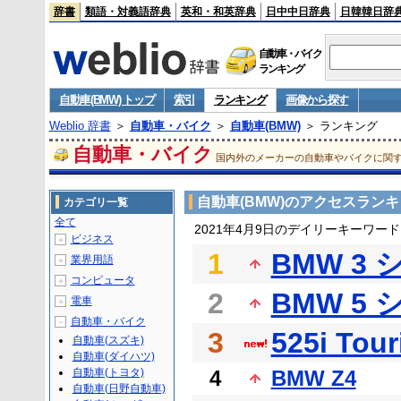
辞書
類語・対義語辞典
英和・和英辞典
日中中日辞典
日韓韓日辞
自動車・バイク
ランキング
自動車(BMW) トップ
索引
ランキング
画像から探す
Weblio 辞書
＞
自動車・バイク
＞
自動車(BMW)
＞ ランキング
自動車・バイク
国内外のメーカーの自動車やバイクに関
自動車(BMW)のアクセスラン
カテゴリ一覧
全て
2021年4月9日のデイリーキーワー
ビジネス
＋
1
BMW 3
業界用語
＋
コンピュータ
＋
2
BMW 5
電車
＋
自動車・バイク
－
3
525i Tour
自動車(スズキ)
自動車(ダイハツ)
自動車(トヨタ)
4
BMW Z4
自動車(日野自動車)