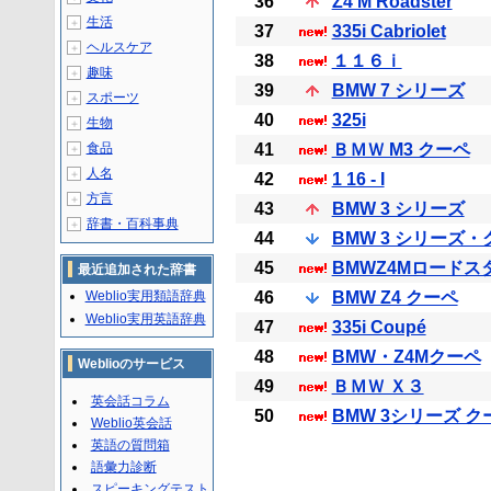
36
Z4 M Roadster
生活
＋
37
335i Cabriolet
ヘルスケア
＋
38
１１６ｉ
趣味
＋
39
BMW 7 シリーズ
スポーツ
＋
40
325i
生物
＋
食品
41
ＢＭＷ M3 クーペ
＋
人名
＋
42
1 16 - I
方言
＋
43
BMW 3 シリーズ
辞書・百科事典
＋
44
BMW 3 シリーズ・
45
BMWZ4Mロードス
最近追加された辞書
Weblio実用類語辞典
46
BMW Z4 クーペ
Weblio実用英語辞典
47
335i Coupé
48
BMW・Z4Mクーペ
Weblioのサービス
49
ＢＭＷ Ｘ３
英会話コラム
50
BMW 3シリーズ ク
Weblio英会話
英語の質問箱
語彙力診断
スピーキングテスト