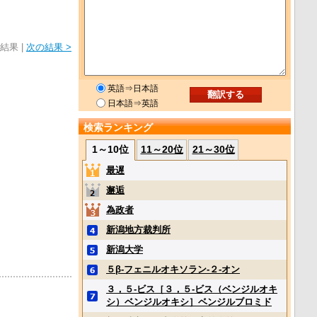
結果 |
次の結果 >
英語⇒日本語
日本語⇒英語
検索ランキング
1～10位
11～20位
21～30位
最遅
邂逅
為政者
新潟地方裁判所
新潟大学
５β‐フェニルオキソラン‐２‐オン
３，５‐ビス［３，５‐ビス（ベンジルオキ
シ）ベンジルオキシ］ベンジルブロミド