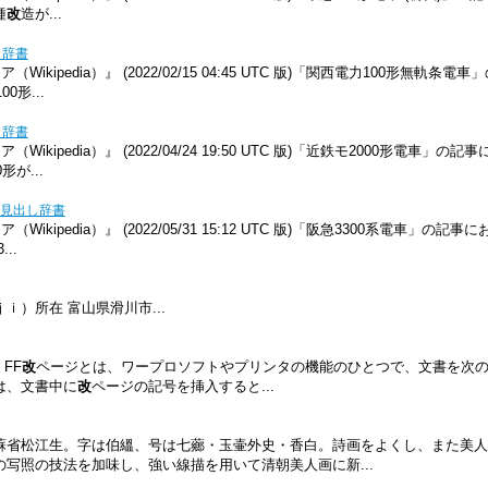
種
改
造が...
し辞書
kipedia）』 (2022/02/15 04:45 UTC 版)「関西電力100形無軌条
0形...
し辞書
kipedia）』 (2022/04/24 19:50 UTC 版)「近鉄モ2000形電車」の記
が...
見出し辞書
kipedia）』 (2022/05/31 15:12 UTC 版)「阪急3300系電車」の記事
..
）所在 富山県滑川市...
 FF
改
ページとは、ワープロソフトやプリンタの機能のひとつで、文書を次
は、文書中に
改
ページの記号を挿入すると...
蘇省松江生。字は伯縕、号は七薌・玉壷外史・香白。詩画をよくし、また美人
写照の技法を加味し、強い線描を用いて清朝美人画に新...