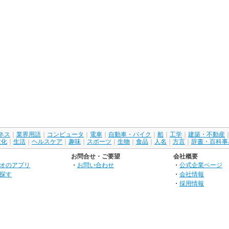
ネス
｜
業界用語
｜
コンピュータ
｜
電車
｜
自動車・バイク
｜
船
｜
工学
｜
建築・不動産
文化
｜
生活
｜
ヘルスケア
｜
趣味
｜
スポーツ
｜
生物
｜
食品
｜
人名
｜
方言
｜
辞書・百科事
お問合せ・ご要望
会社概要
オのアプリ
・
お問い合わせ
・
公式企業ページ
探す
・
会社情報
・
採用情報