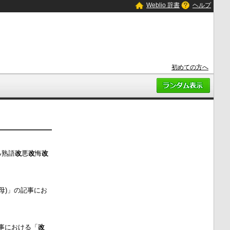
Weblio 辞書
ヘルプ
初めての方へ
まる熟語
改
悪
改
悔
改
(空母)」の記事にお
の記事における「
改