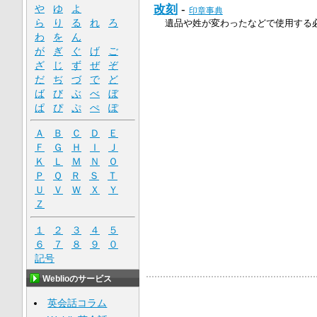
改刻
-
や
ゆ
よ
印章事典
ら
り
る
れ
ろ
遺品や姓が変わったなどで使用する
わ
を
ん
が
ぎ
ぐ
げ
ご
ざ
じ
ず
ぜ
ぞ
だ
ぢ
づ
で
ど
ば
び
ぶ
べ
ぼ
ぱ
ぴ
ぷ
ぺ
ぽ
Ａ
Ｂ
Ｃ
Ｄ
Ｅ
Ｆ
Ｇ
Ｈ
Ｉ
Ｊ
Ｋ
Ｌ
Ｍ
Ｎ
Ｏ
Ｐ
Ｑ
Ｒ
Ｓ
Ｔ
Ｕ
Ｖ
Ｗ
Ｘ
Ｙ
Ｚ
１
２
３
４
５
６
７
８
９
０
記号
Weblioのサービス
英会話コラム