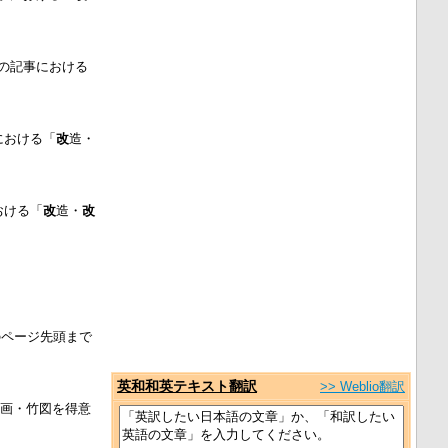
電車」の記事における
事における「
改
造・
における「
改
造・
改
のページ先頭まで
英和和英テキスト翻訳
>> Weblio翻訳
画・竹図を得意