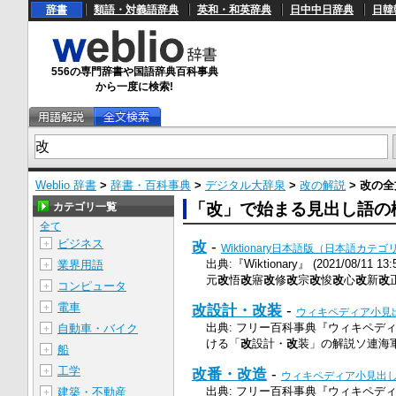
辞書
類語・対義語辞典
英和・和英辞典
日中中日辞典
日韓
556の専門辞書や国語辞典百科事典
から一度に検索!
Weblio 辞書
>
辞書・百科事典
>
デジタル大辞泉
>
改の解説
> 改の
「改」で始まる見出し語の検索
カテゴリ一覧
全て
ビジネス
＋
改
-
Wiktionary日本語版（日本語カテゴ
出典:『Wiktionary』 (2021/08
業界用語
＋
元
改
悟
改
寤
改
修
改
宗
改
悛
改
心
改
新
改
正
コンピュータ
＋
電車
＋
改設計・改装
-
ウィキペディア小見
出典: フリー百科事典『ウィキペディア（Wi
自動車・バイク
＋
ける「
改
設計・
改
装」の解説ソ連海軍
船
＋
工学
＋
改番・改造
-
ウィキペディア小見出
出典: フリー百科事典『ウィキペディア（Wik
建築・不動産
＋