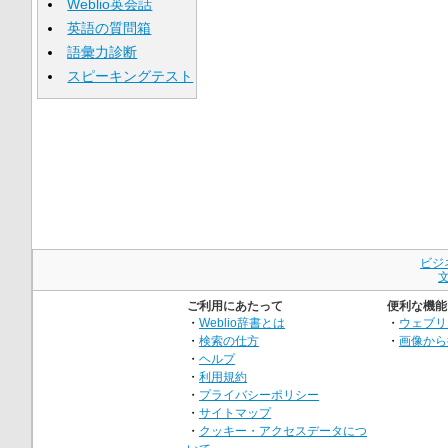
Weblio英会話
英語の質問箱
語彙力診断
スピーキングテスト
ビジ
ご利用にあたって
便利な機能
・
Weblio辞書とは
・
ウェブリ
・
検索の仕方
・
画像から
・
ヘルプ
・
利用規約
・
プライバシーポリシー
・
サイトマップ
・
クッキー・アクセスデータにつ