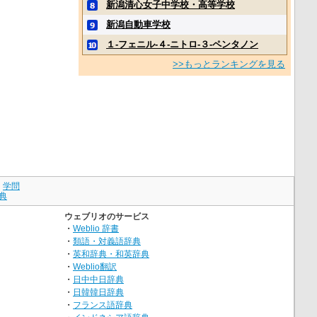
新潟清心女子中学校・高等学校
新潟自動車学校
１‐フェニル‐４‐ニトロ‐３‐ペンタノン
>>もっとランキングを見る
｜
学問
典
ウェブリオのサービス
・
Weblio 辞書
・
類語・対義語辞典
・
英和辞典・和英辞典
・
Weblio翻訳
・
日中中日辞典
・
日韓韓日辞典
・
フランス語辞典