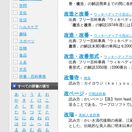
番・
改
造」の解説廃車までの間に各
学問
＋
文化
＋
改造と改番
-
ウィキペディア小見出
出典: フリー百科事典『ウィキペディア（Wi
生活
＋
「
改
造と
改
番」の解説1974年度には10
ヘルスケア
＋
趣味
＋
改造・改番
-
ウィキペディア小見出
出典: フリー百科事典『ウィキペディア（Wi
スポーツ
＋
改
番」の解説末尾0番の車両はモ2000形
生物
＋
食品
＋
改造・改番形式
-
ウィキペディア小
出典: フリー百科事典『ウィキペディア（Wi
人名
＋
番形式」の解説3350形（3390番台：3.
方言
＋
辞書・百科事典
＋
改養寺
-
地名
読み方：カイヨウジ（ｋａｉｙｏｕｊｉ
すべての辞書の索引
改ページ
-
あ
い
う
え
お
IT用語辞典
読み方：かいページ【英】form feed,
か
き
く
け
こ
送ることである。ワープロソフトで
さ
し
す
せ
そ
た
ち
つ
て
と
改瑞
-
美術人名辞典
な
に
ぬ
ね
の
読み方：かいき清代後期の画家。江
は
ひ
ふ
へ
ほ
とした。伝統的な美人画に明末以来の
ま
み
む
め
も