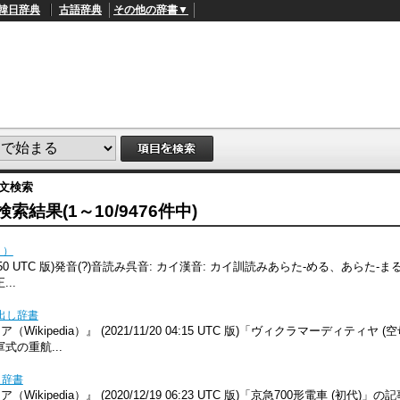
韓日辞典
古語辞典
その他の辞書▼
全文検索
結果(1～10/9476件中)
リ）
/11 13:50 UTC 版)発音(?)音読み呉音: カイ漢音: カイ訓読みあらた-める、あらた-
...
出し辞書
kipedia）』 (2021/11/20 04:15 UTC 版)「ヴィクラマーディティヤ 
式の重航...
し辞書
ipedia）』 (2020/12/19 06:23 UTC 版)「京急700形電車 (初代)」