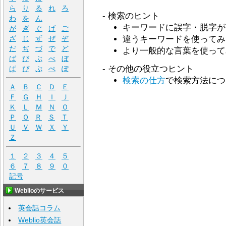
ら
り
る
れ
ろ
‐ 検索のヒント
わ
を
ん
キーワードに誤字・脱字が
が
ぎ
ぐ
げ
ご
違うキーワードを使ってみ
ざ
じ
ず
ぜ
ぞ
だ
ぢ
づ
で
ど
より一般的な言葉を使って
ば
び
ぶ
べ
ぼ
‐ その他の役立つヒント
ぱ
ぴ
ぷ
ぺ
ぽ
検索の仕方
で検索方法につ
Ａ
Ｂ
Ｃ
Ｄ
Ｅ
Ｆ
Ｇ
Ｈ
Ｉ
Ｊ
Ｋ
Ｌ
Ｍ
Ｎ
Ｏ
Ｐ
Ｑ
Ｒ
Ｓ
Ｔ
Ｕ
Ｖ
Ｗ
Ｘ
Ｙ
Ｚ
１
２
３
４
５
６
７
８
９
０
記号
Weblioのサービス
英会話コラム
Weblio英会話