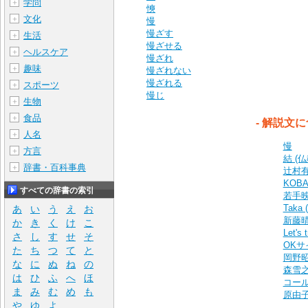
学問
＋
慡
文化
＋
慢
慢ざす
生活
＋
慢ざせる
ヘルスケア
＋
慢ざれ
趣味
＋
慢ざれない
慢ざれる
スポーツ
＋
慢じ
生物
＋
食品
＋
‐ 解説文
人名
＋
慢
方言
＋
結 (仏
辞書・百科事典
＋
辻村
KOBA
すべての辞書の索引
若手
Taka
あ
い
う
え
お
新藤
か
き
く
け
こ
Let's 
さ
し
す
せ
そ
OKサ
た
ち
つ
て
と
岡野
な
に
ぬ
ね
の
森雪
は
ひ
ふ
へ
ほ
コー
ま
み
む
め
も
原由
や
ゆ
よ