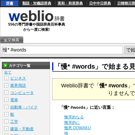
辞書
類語・対義語辞典
英和・和英辞典
日中中日辞典
日韓韓日
556の専門辞書や国語辞典百科事典
から一度に検索!
「慢* #words」で始ま
カテゴリ一覧
全て
ビジネス
＋
Weblio辞書で「
慢* #words
」
業界用語
＋
りませんで
コンピュータ
＋
電車
＋
自動車・バイク
「慢* #words」に近い言葉：
＋
船
＋
慟哭的なる
工学
＋
慟哭的に
慟悪 DOWAKU
建築・不動産
＋
慠