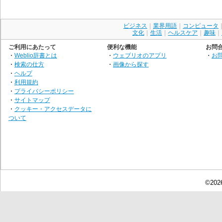
ビジネス
｜
業界用語
｜
コンピュータ
文化
｜
生活
｜
ヘルスケア
｜
趣味
｜
ご利用にあたって
便利な機能
お問
・
Weblio辞書とは
・
ウェブリオのアプリ
・
お
・
検索の仕方
・
画像から探す
・
ヘルプ
・
利用規約
・
プライバシーポリシー
・
サイトマップ
・
クッキー・アクセスデータに
ついて
©2026