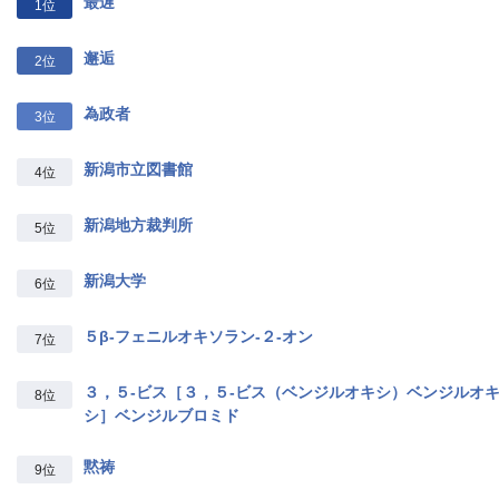
最遅
1位
邂逅
2位
為政者
3位
新潟市立図書館
4位
新潟地方裁判所
5位
新潟大学
6位
５β‐フェニルオキソラン‐２‐オン
7位
３，５‐ビス［３，５‐ビス（ベンジルオキシ）ベンジルオ
8位
シ］ベンジルブロミド
黙祷
9位