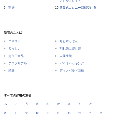
ンジルブロミド
黙祷
新島式コロニー回転受け身
新着のことば
エキスポ
月とすっぽん
図々しい
割れ鍋に綴じ蓋
超加工食品
人間性能
テスクリアル
バイオハッキング
頭身
ディノバルド亜種
すべての辞書の索引
あ
い
う
え
お
か
き
く
け
こ
さ
し
す
せ
そ
た
ち
つ
て
と