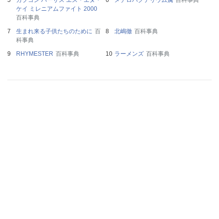
カプコン バーサス エス・エヌ・
メチロバクテリウム属
百科事典
ケイ ミレニアムファイト 2000
百科事典
生まれ来る子供たちのために
百
北嶋徹
百科事典
科事典
RHYMESTER
百科事典
ラーメンズ
百科事典