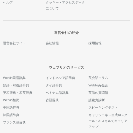
ヘルプ
クッキー・アクセスデータ
について
運営会社の紹介
運営会社サイト
会社情報
採用情報
ウェブリオのサービス
Weblio国語辞典
インドネシア語辞典
英会話コラム
類語・対義語辞典
タイ語辞典
Weblio英会話
英和辞典・和英辞典
ベトナム語辞典
英語の質問箱
Weblio翻訳
古語辞典
語彙力診断
中国語辞典
スピーキングテスト
韓国語辞典
キャリジェネ～生成AIスク
ール・AIスキルでキャリア
フランス語辞典
アップ～