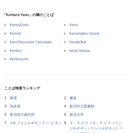
「Kentaro Yano」の隣のことば
KennyDoes
Keno
Kenshi
Kensington Sound
Kent Recursive Calculator
KentaOhki
Kentico
kento fukaya
kentoazumi
ことば検索ランキング
最遅
邂逅
為政者
新潟市立図書館
新潟地方裁判所
新潟大学
５β‐フェニルオキソラン‐２‐オン
３，５‐ビス［３，５‐ビス（ベン
ジルオキシ）ベンジルオキシ］ベ