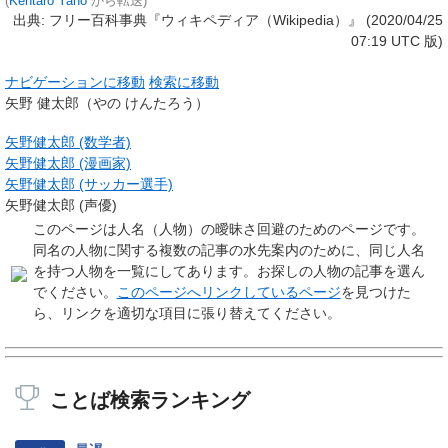
(
Kentaro Yano
から転送)
出典: フリー百科事典『ウィキペディア（Wikipedia）』 (2020/04/25
07:19 UTC 版)
ナビゲーションに移動
検索に移動
矢野 健太郎
（やの けんたろう）
矢野健太郎 (数学者)
矢野健太郎 (漫画家)
矢野健太郎 (サッカー選手)
矢野健太郎 (声優)
このページは
人名（人物）の曖昧さ回避のためのページ
です。
同名の人物に関する複数の記事の水先案内のために、同じ人名
を持つ人物を一覧にしてあります。お探しの人物の記事を選ん
でください。
このページへリンクしているページ
を見つけた
ら、リンクを適切な項目に張り替えてください。
ことば検索ランキング