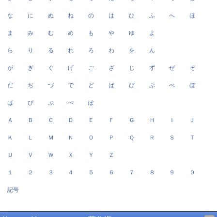
な
に
ぬ
ね
の
は
ひ
ふ
へ
ほ
ま
み
む
め
も
や
ゆ
よ
ら
り
る
れ
ろ
わ
を
ん
が
ぎ
ぐ
げ
ご
ざ
じ
ず
ぜ
ぞ
だ
ぢ
づ
で
ど
ば
び
ぶ
べ
ぼ
ぱ
ぴ
ぷ
ぺ
ぽ
Ａ
Ｂ
Ｃ
Ｄ
Ｅ
Ｆ
Ｇ
Ｈ
Ｉ
Ｊ
Ｋ
Ｌ
Ｍ
Ｎ
Ｏ
Ｐ
Ｑ
Ｒ
Ｓ
Ｔ
Ｕ
Ｖ
Ｗ
Ｘ
Ｙ
Ｚ
１
２
３
４
５
６
７
８
９
０
記号