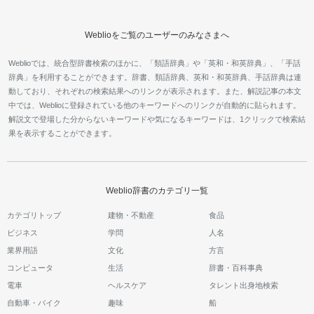
Weblioをご覧のユーザーのみなさまへ
Weblioでは、統合型辞書検索のほかに、「類語辞典」や「英和・和英辞典」、「手話
辞典」を利用することができます。辞書、類語辞典、英和・和英辞典、手話辞典は連
動しており、それぞれの検索結果へのリンクが表示されます。また、解説記事の本文
中では、Weblioに登録されている他のキーワードへのリンクが自動的に貼られます。
解説文で登場した分からないキーワードや気になるキーワードは、1クリックで検索結
果を表示することができます。
Weblio辞書のカテゴリ一覧
カテゴリトップ
建物・不動産
食品
ビジネス
学問
人名
業界用語
文化
方言
コンピュータ
生活
辞書・百科事典
電車
ヘルスケア
タレント出身地検索
自動車・バイク
趣味
船