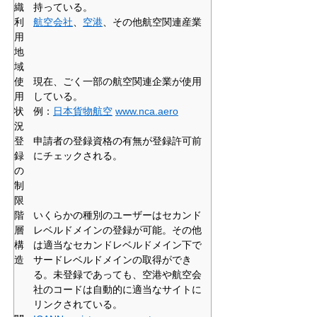
織
持っている。
利
航空会社
、
空港
、その他航空関連産業
用
地
域
使
現在、ごく一部の航空関連企業が使用
用
している。
状
例：
日本貨物航空
www.nca.aero
況
登
申請者の登録資格の有無が登録許可前
録
にチェックされる。
の
制
限
階
いくらかの種別のユーザーはセカンド
層
レベルドメインの登録が可能。その他
構
は適当なセカンドレベルドメイン下で
造
サードレベルドメインの取得ができ
る。未登録であっても、空港や航空会
社のコードは自動的に適当なサイトに
リンクされている。