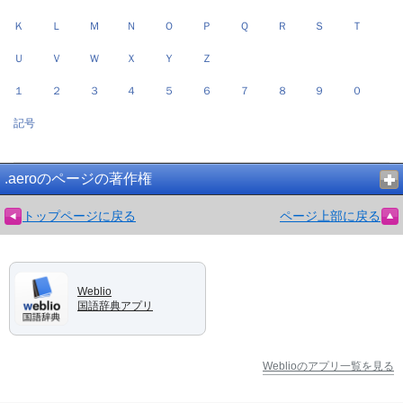
Ｋ
Ｌ
Ｍ
Ｎ
Ｏ
Ｐ
Ｑ
Ｒ
Ｓ
Ｔ
Ｕ
Ｖ
Ｗ
Ｘ
Ｙ
Ｚ
１
２
３
４
５
６
７
８
９
０
記号
.aeroのページの著作権
トップページに戻る
ページ上部に戻る
Weblio
国語辞典アプリ
Weblioのアプリ一覧を見る