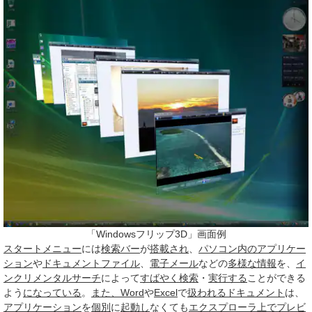
「Windowsフリップ3D」画面例
スタートメニュー
には
検索
バー
が
搭載され
、
パソコン
内の
アプリケー
ション
や
ドキュメントファイル
、
電子メール
などの
多様な
情報
を、
イ
ンクリメンタルサーチ
によって
すばやく
検索
・
実行する
ことができる
よう
になっている
。
また、
Word
や
Excel
で
扱われる
ドキュメント
は、
アプリケーション
を
個別
に
起動し
なくても
エクスプローラ
上で
プレビ