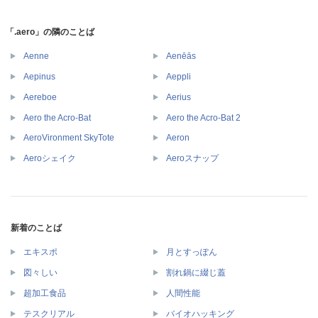
「.aero」の隣のことば
Aenne
Aenēās
Aepinus
Aeppli
Aereboe
Aerius
Aero the Acro-Bat
Aero the Acro-Bat 2
AeroVironment SkyTote
Aeron
Aeroシェイク
Aeroスナップ
新着のことば
エキスポ
月とすっぽん
図々しい
割れ鍋に綴じ蓋
超加工食品
人間性能
テスクリアル
バイオハッキング