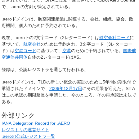
営されている。また、SITAに設立・運営されているDot Aero Council
で、.aeroの方針が策定されている。
.aeroドメインは、航空関連産業に関連する、会社、組織、協会、政
府機関、個人のために予約されている。
現在、.aero下の2文字コード（2レターコード）は
航空会社コード
に
基づいて、
航空会社
のために予約され、3文字コード（3レターコー
ド）は
空港コード
に基づいて、
空港
のために予約されている。
国際航
空通信共同体
自体の2レターコードはXS。
登録は、公認レジストラを通して行われる。
.aeroドメインは、TLDの
新しい概念の実証
のために5年間の期限付で
承認されたドメインで、
2006年
12月17日
にその期限を迎えた。SITA
はこの承認の期限延長を申請した。今のところ、その再承認は未決で
ある。
外部リンク
IANA Delegation Record for .AERO
レジストリの運営サイト
.aeroの公式レジストラ一覧