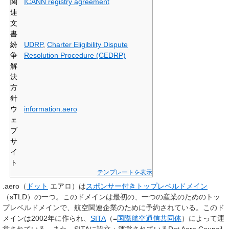
関
ICANN registry agreement
連
文
書
紛
UDRP
,
Charter Eligibility Dispute
争
Resolution Procedure (CEDRP)
解
決
方
針
ウ
information.aero
ェ
ブ
サ
イ
ト
テンプレートを表示
.aero
（
ドット
エアロ）は
スポンサー付きトップレベルドメイン
（sTLD）の一つ。このドメインは最初の、一つの産業のためのトッ
プレベルドメインで、航空関連企業のために予約されている。このド
メインは2002年に作られ、
SITA
（=
国際航空通信共同体
）によって運