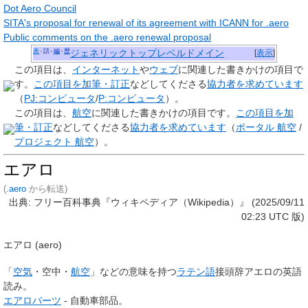
Dot Aero Council
SITA's proposal for renewal of its agreement with ICANN for .aero
Public comments on the .aero renewal proposal
表
話
編
歴
ジェネリックトップレベルドメイン
[
表示
]
この項目は、
インターネット
や
ウェブ
に関連した
書きかけの項目
で
す。
この項目を加筆・訂正
などしてくださる
協力者を求めています
（
PJ:コンピュータ
/
P:コンピュータ
）。
この項目は、
航空
に関連した
書きかけの項目
です。
この項目を加
筆・訂正
などしてくださる
協力者を求めています
（
ポータル 航空
/
プロジェクト 航空
）。
エアロ
(
.aero
から転送)
出典: フリー百科事典『ウィキペディア（Wikipedia）』 (2025/09/11
02:23 UTC 版)
エアロ
(aero)
「
空気
・空中・
航空
」などの意味を持つ
ラテン語
接頭辞アエロの英語
読み。
エアロパーツ
- 自動車部品。