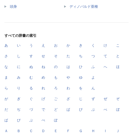
頭身
ディノバルド亜種
すべての辞書の索引
あ
い
う
え
お
か
き
く
け
こ
さ
し
す
せ
そ
た
ち
つ
て
と
な
に
ぬ
ね
の
は
ひ
ふ
へ
ほ
ま
み
む
め
も
や
ゆ
よ
ら
り
る
れ
ろ
わ
を
ん
が
ぎ
ぐ
げ
ご
ざ
じ
ず
ぜ
ぞ
だ
ぢ
づ
で
ど
ば
び
ぶ
べ
ぼ
ぱ
ぴ
ぷ
ぺ
ぽ
Ａ
Ｂ
Ｃ
Ｄ
Ｅ
Ｆ
Ｇ
Ｈ
Ｉ
Ｊ