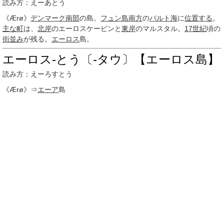
読み方：えーあとう
《Ærø》
デンマーク
南部
の島。
フュン島
南方
の
バルト海
に
位置する
。
主な町
は、
北岸
のエーロスケービンと
東岸
のマルスタル。
17世紀
頃の
街並み
が残る。
エーロス
島。
エーロス‐とう〔‐タウ〕【エーロス島】
読み方：えーろすとう
《Ærø》⇒
エーア
島