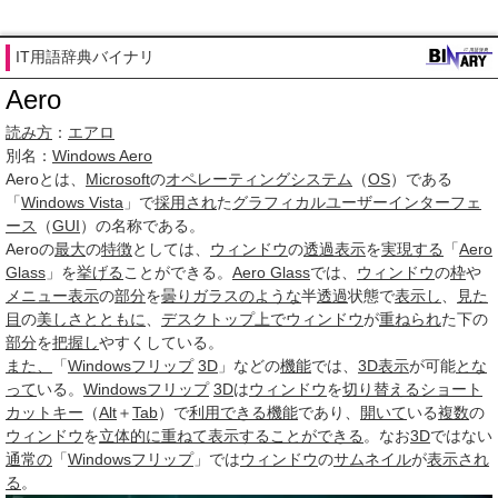
IT用語辞典バイナリ
Aero
読み方
：
エアロ
別名：
Windows Aero
Aero
とは、
Microsoft
の
オペレーティングシステム
（
OS
）である
「
Windows Vista
」で
採用され
た
グラフィカルユーザーインターフェ
ース
（
GUI
）の名称である。
Aeroの
最大
の
特徴
としては、
ウィンドウ
の
透過
表示
を
実現する
「
Aero
Glass
」を
挙げる
ことができる。
Aero Glass
では、
ウィンドウ
の
枠
や
メニュー
表示
の
部分
を
曇りガラス
のような
半
透過
状態で
表示し
、
見た
目
の
美しさ
とともに
、
デスクトップ
上で
ウィンドウ
が
重ねられ
た下の
部分
を
把握し
やすくしている。
また、
「
Windows
フリップ
3D
」などの
機能
では、
3D表示
が可能
とな
って
いる。
Windows
フリップ
3D
は
ウィンドウ
を
切り替える
ショート
カットキー
（
Alt
＋
Tab
）で
利用できる
機能
であり、
開いて
いる
複数
の
ウィンドウ
を
立体的に
重ねて表示
することができる
。なお
3D
ではない
通常の
「
Windows
フリップ
」では
ウィンドウ
の
サムネイル
が
表示され
る
。