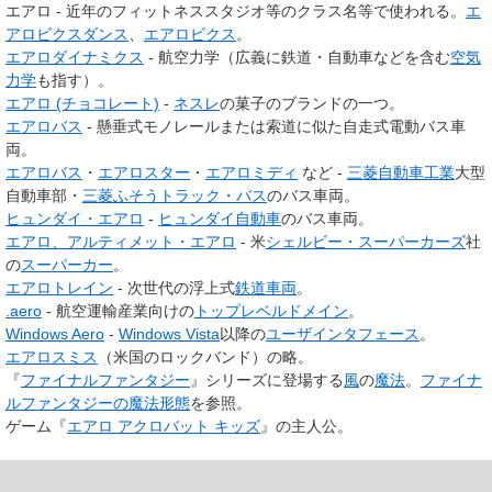
エアロ - 近年のフィットネススタジオ等のクラス名等で使われる。
エ
アロビクスダンス
、
エアロビクス
。
エアロダイナミクス
- 航空力学（広義に鉄道・自動車などを含む
空気
力学
も指す）。
エアロ (チョコレート)
-
ネスレ
の菓子のブランドの一つ。
エアロバス
- 懸垂式モノレールまたは索道に似た自走式電動バス車
両。
エアロバス
・
エアロスター
・
エアロミディ
など -
三菱自動車工業
大型
自動車部・
三菱ふそうトラック・バス
のバス車両。
ヒュンダイ・エアロ
-
ヒュンダイ自動車
のバス車両。
エアロ、アルティメット・エアロ
- 米
シェルビー・スーパーカーズ
社
の
スーパーカー
。
エアロトレイン
- 次世代の浮上式
鉄道車両
。
.aero
- 航空運輸産業向けの
トップレベルドメイン
。
Windows Aero
-
Windows Vista
以降の
ユーザインタフェース
。
エアロスミス
（米国のロックバンド）の略。
『
ファイナルファンタジー
』シリーズに登場する
風
の
魔法
。
ファイナ
ルファンタジーの魔法形態
を参照。
ゲーム『
エアロ アクロバット キッズ
』の主人公。