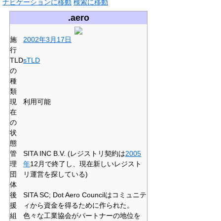
ナビゲーションに移動
検索に移動
.aero
施
2002年
3月17日
行
TLD
sTLD
の
種
類
現
利用可能
在
の
状
態
管
SITA INC B.V. (レジストリ契約は
2005
理
年
12月で終了し、現在新しいレジスト
団
リ運営を探している)
体
後
SITA SC; Dot Aero Councilはコミュニテ
援
ィから資金を得るために作られた。
組
色々な工業協会がパートナーの地位を