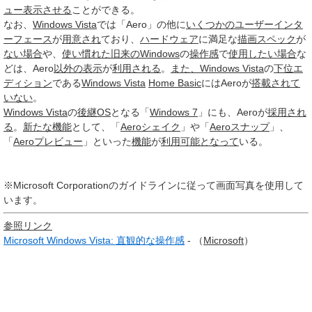
ュー
表示させる
ことができる。
なお、
Windows Vista
では「Aero」の他に
いくつかの
ユーザーインタ
ーフェース
が
用意され
ており、
ハードウェア
に満足な
描画
スペック
が
ない場合
や、
使い慣れた
旧来の
Windows
の
操作感
で
使用したい
場合
な
どは、Aero
以外の
表示
が
利用される
。
また、
Windows Vista
の
下位
エ
ディション
である
Windows Vista
Home Basic
にはAeroが
搭載され
て
いない
。
Windows Vista
の
後継
OS
となる「
Windows 7
」にも、Aeroが
採用され
る
。
新たな
機能
として、「
Aeroシェイク
」や「
Aeroスナップ
」、
「
Aeroプレビュー
」といった
機能
が
利用可能
となって
いる。
※Microsoft Corporationのガイドラインに従って画面写真を使用して
います。
参照リンク
Microsoft Windows Vista: 直観的な操作感
- （
Microsoft
）