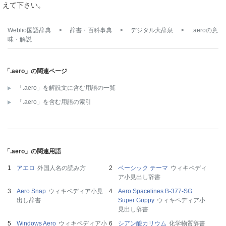
えて下さい。
Weblio国語辞典
>
辞書・百科事典
>
デジタル大辞泉
>
.aero
の意
味・解説
「.aero」の関連ページ
「.aero」を解説文に含む用語の一覧
「.aero」を含む用語の索引
「.aero」の関連用語
アエロ
外国人名の読み方
ベーシック テーマ
ウィキペディ
ア小見出し辞書
Aero Snap
ウィキペディア小見
Aero Spacelines B-377-SG
出し辞書
Super Guppy
ウィキペディア小
見出し辞書
Windows Aero
ウィキペディア小
シアン酸カリウム
化学物質辞書