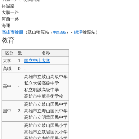
裕誠路
大順一路
河西一路
海運
高雄市輪船
（
鼓山輪渡站
-
旗津
輪渡站）
（
中国語版
）
教育
区分
数
名称
大学
1
国立中山大学
高職
0
-
高雄市立鼓山高級中学
私立大栄高級中学
高中
-
私立明誠高級中学
高雄市中華芸術学校
高雄市立鼓山国民中学
国中
3
高雄市立寿山国民中学
高雄市立明華国民中学
高雄市立鼓山国民小学
高雄市立鼓岩国民小学
高雄市立内惟国民小学