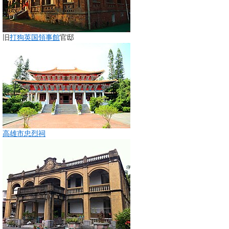
旧
打狗英国領事館
官邸
高雄市忠烈祠