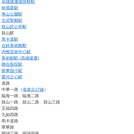
高雄捷運環状軽軌
哈瑪星駅
寿山公園駅
文武聖殿駅
鼓山区公所駅
鼓山駅
馬卡道駅
台鉄美術館駅
内惟芸術中心駅
美術館駅 (高雄捷運)
聯合医院駅
龍華国小駅
愛河之心駅
道路
中華一路（
省道
台17線
）
臨海一路、臨海二路
鼓山一路、鼓山二路、鼓山三路
五福四路
九如四路
馬卡道路
翠華路
明誠三路、明誠四路