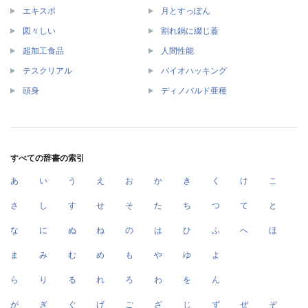
エキスポ
月とすっぽん
図々しい
割れ鍋に綴じ蓋
超加工食品
人間性能
テスクリアル
バイオハッキング
頭身
ディノバルド亜種
すべての辞書の索引
あ
い
う
え
お
か
き
く
け
こ
さ
し
す
せ
そ
た
ち
つ
て
と
な
に
ぬ
ね
の
は
ひ
ふ
へ
ほ
ま
み
む
め
も
や
ゆ
よ
ら
り
る
れ
ろ
わ
を
ん
が
ぎ
ぐ
げ
ご
ざ
じ
ず
ぜ
ぞ