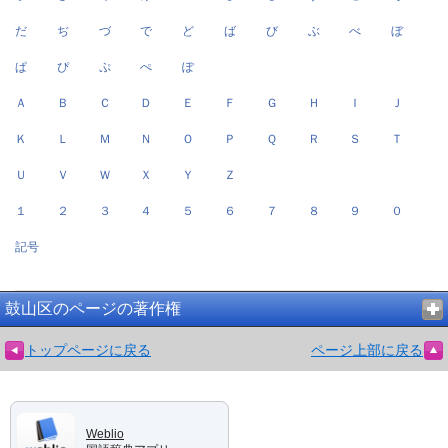
だ
ぢ
づ
で
ど
ば
び
ぶ
べ
ぼ
ぱ
ぴ
ぷ
ぺ
ぽ
Ａ
Ｂ
Ｃ
Ｄ
Ｅ
Ｆ
Ｇ
Ｈ
Ｉ
Ｊ
Ｋ
Ｌ
Ｍ
Ｎ
Ｏ
Ｐ
Ｑ
Ｒ
Ｓ
Ｔ
Ｕ
Ｖ
Ｗ
Ｘ
Ｙ
Ｚ
１
２
３
４
５
６
７
８
９
０
記号
鼓山区のページの著作権
トップページに戻る
ページ上部に戻る
Weblio