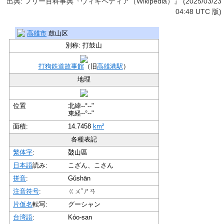
出典: フリー百科事典『ウィキペディア（Wikipedia）』 (2025/03/23
04:48 UTC 版)
高雄市
鼓山区
別称: 打鼓山
打狗鉄道故事館
（旧
高雄港駅
）
地理
位置
北緯--°--"
東経--°--"
面積:
14.7458
km²
各種表記
繁体字
:
鼓山區
日本語
読み:
こざん、こさん
拼音
:
Gǔshān
注音符号
:
ㄍㄨˇㄕㄢ
片仮名
転写:
グーシャン
台湾語
:
Kóo-san