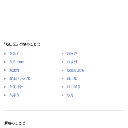
「鼓山区」の隣のことば
鼓吹司
鼓吹戸
鼓和-core-
鼓坂村
鼓太郎
鼓室形成術
鼓山区公所駅
鼓山駅
鼓岡神社
鼓川温泉
鼓常良
鼓月
新着のことば