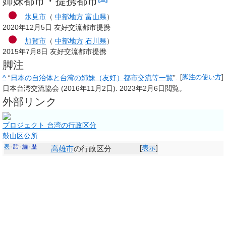
姉妹都市・提携都市
氷見市
（
中部地方
富山県
）
2020年12月5日 友好交流都市提携
加賀市
（
中部地方
石川県
）
2015年7月8日 友好交流都市提携
脚注
^
“
日本の自治体と台湾の姉妹（友好）都市交流等一覧
”.
[
脚注の使い方
]
日本台湾交流協会 (2016年11月2日).
2023年2月6日
閲覧。
外部リンク
プロジェクト 台湾の行政区分
鼓山区公所
表
話
編
歴
[
表示
]
高雄市
の行政区分