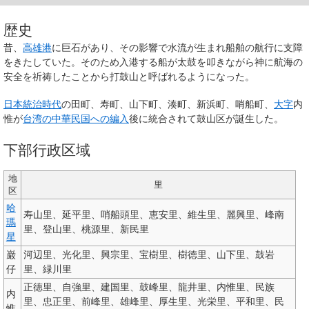
歴史
昔、
高雄港
に巨石があり、その影響で水流が生まれ船舶の航行に支障
をきたしていた。そのため入港する船が太鼓を叩きながら神に航海の
安全を祈祷したことから
打鼓山
と呼ばれるようになった。
日本統治時代
の田町、寿町、山下町、湊町、新浜町、哨船町、
大字
内
惟が
台湾の中華民国への編入
後に統合されて
鼓山区
が誕生した。
下部行政区域
地
里
区
哈
寿山里、延平里、哨船頭里、恵安里、維生里、麗興里、峰南
瑪
里、登山里、桃源里、新民里
星
巌
河辺里、光化里、興宗里、宝樹里、樹徳里、山下里、鼓岩
仔
里、緑川里
正徳里、自強里、建国里、鼓峰里、龍井里、内惟里、民族
内
里、忠正里、前峰里、雄峰里、厚生里、光栄里、平和里、民
惟