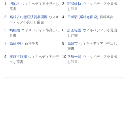
旧地名
ウィキペディア小見出し
環状軽軌
ウィキペディア小見出
辞書
し辞書
高雄多功能経済貿易園区
ウィキ
田町駅 (曖昧さ回避)
百科事典
ペディア小見出し辞書
哨船頭
ウィキペディア小見出し
計画範囲
ウィキペディア小見出
辞書
し辞書
高雄神社
百科事典
高雄市
ウィキペディア小見出し
辞書
省轄市時期
ウィキペディア小見
路線一覧
ウィキペディア小見出
出し辞書
し辞書