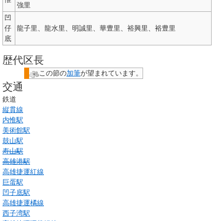
強里
凹
仔
龍子里、龍水里、明誠里、華豊里、裕興里、裕豊里
底
歴代区長
この節の
加筆
が望まれています。
交通
鉄道
縦貫線
内惟駅
美術館駅
鼓山駅
寿山駅
高雄港駅
高雄捷運紅線
巨蛋駅
凹子底駅
高雄捷運橘線
西子湾駅