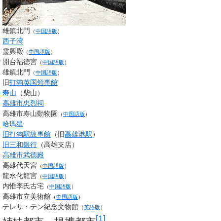
雄鎮北門
（
中国語版
）
西子湾
霊興殿
（
中国語版
）
開台福徳宮
（
中国語版
）
雄鎮北門
（
中国語版
）
旧
打狗英国領事館
寿山
（柴山）
高雄市忠烈祠
高雄市寿山動物園
（
中国語版
）
哈瑪星
旧打狗駅故事館
（旧
高雄港駅
）
旧三和銀行
（高雄支店）
高雄市武徳殿
高雄代天宮
（
中国語版
）
龍水化龍宮
（
中国語版
）
内惟李氏古宅
（
中国語版
）
高雄市立美術館
（
中国語版
）
テレサ・テン紀念文物館
（
英語版
）
[
1
]