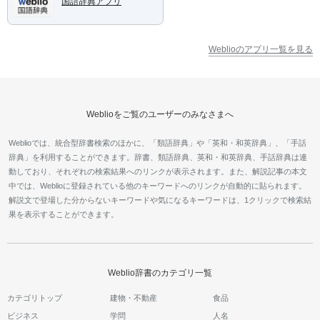
国語辞典アプリ
Weblioのアプリ一覧を見る
Weblioをご覧のユーザーのみなさまへ
Weblioでは、統合型辞書検索のほかに、「類語辞典」や「英和・和英辞典」、「手話
辞典」を利用することができます。辞書、類語辞典、英和・和英辞典、手話辞典は連
動しており、それぞれの検索結果へのリンクが表示されます。また、解説記事の本文
中では、Weblioに登録されている他のキーワードへのリンクが自動的に貼られます。
解説文で登場した分からないキーワードや気になるキーワードは、1クリックで検索結
果を表示することができます。
Weblio辞書のカテゴリ一覧
カテゴリトップ
建物・不動産
食品
ビジネス
学問
人名