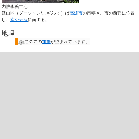
内惟李氏古宅
鼓山区
（グーシャン/こざん-く）は
高雄市
の市轄区。市の西部に位置
し、
南シナ海
に面する。
地理
この節の
加筆
が望まれています。