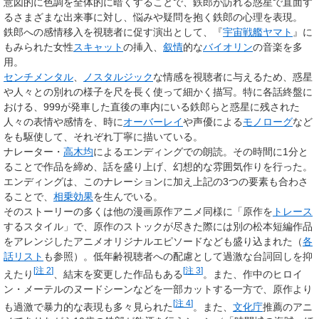
意図的に色調を全体的に暗くすることで、鉄郎が訪れる惑星で直面す
るさまざまな出来事に対し、悩みや疑問を抱く鉄郎の心理を表現。
鉄郎への感情移入を視聴者に促す演出として、『
宇宙戦艦ヤマト
』に
もみられた女性
スキャット
の挿入、
叙情
的な
バイオリン
の音楽を多
用。
センチメンタル
、
ノスタルジック
な情感を視聴者に与えるため、惑星
や人々との別れの様子を尺を長く使って細かく描写。特に各話終盤に
おける、999が発車した直後の車内にいる鉄郎らと惑星に残された
人々の表情や感情を、時に
オーバーレイ
や声優による
モノローグ
など
をも駆使して、それぞれ丁寧に描いている。
ナレーター・
高木均
によるエンディングでの朗読。その時間に1分と
ることで作品を締め、話を盛り上げ、幻想的な雰囲気作りを行った。
エンディングは、このナレーションに加え上記の3つの要素も合わさ
ることで、
相乗効果
を生んでいる。
そのストーリーの多くは他の漫画原作アニメ同様に「原作を
トレース
するスタイル」で、原作のストックが尽きた際には別の松本短編作品
をアレンジしたアニメオリジナルエピソードなども盛り込まれた（
各
話リスト
も参照）。低年齢視聴者への配慮として過激な台詞回しを抑
[
注 2
]
[
注 3
]
えたり
、結末を変更した作品もある
。また、作中のヒロイ
ン・メーテルのヌードシーンなどを一部カットする一方で、原作より
[
注 4
]
も過激で暴力的な表現も多々見られた
。また、
文化庁
推薦のアニ