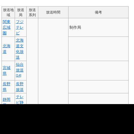
放送地
放送
放送
放送時間
備考
域
局
系列
関東
フジ
広域
テレ
制作局
圏
ビ
北海
北海
道文
道
化放
送
仙台
宮城
放送
県
[
14
]
長野
長野
県
放送
テレ
静岡
ビ静
県
岡
富山
富山
テレ
県
ビ
石川