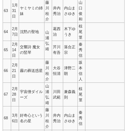
藤
山
1月
ヤミヤミの姉
川
井内
内山ま
口
63
31
妹
桂
秀治
さゆき
俊
日
介
和
椋
2月
葛西
木下ゆ
64
沈黙の聖地
尾
山
7日
治
うき
篁
浦
弘
2月
秦
交響詩 魔女
芹川
落合正
靖
65
14
秀
の竪琴
有吾
宗
日
信
藤
坂
2月
川
大谷
津野二
本
66
21
霧の葬送惑星
桂
恒清
朗
信
日
介
人
山
2月
椋
宇宙僧ダイル
浦
川田
兼森義
67
28
尾
ーズ
弘
武範
則
日
篁
靖
藤
秦
3月
好奇心という
川
井内
内山ま
68
秀
6日
名の星
桂
秀治
さゆき
信
介