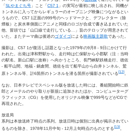
「
SLやまぐち号
」こと「
C57 1
」の実写が最初に映し出され、同機が
トンネルに入ってからレギュラーのオープニング映像につながるとい
うもので、C57 1正面の999号のヘッドマークと、デフレクター（除
煙板）と炭水車側面にアニメと同様のロゴが合成で書き込まれていた
他、冒頭では「山口線で走行している…」旨のテロップが用意されて
いた。またテーマ曲は後述の
ゴダイゴ
による
映画版主題歌
であった。
撮影は、C57 1が復活し話題となった1979年の9月8 - 9日にかけて行
われた。出発は津和野駅から、走行時は仁保駅から小郡駅（注：当時
の駅名。新山口駅に改称）へ向かうところ、長門峡駅鉄橋走行、徳佐
- 船平山間、地福 - 鍋倉間、徳佐を出て船平山から白井トンネル、鷲
[
12
]
原トンネル等、計6箇所のトンネルを潜る箇所が撮影されている
。
なお、日本テレビでスペシャル版を放送した時には、番組開始時に鉄
郎とメーテルのやり取りが新規に追加されたほか、コンピューターグ
ラフィックス（CG）を使用したオリジナル映像で999号などがCGで
再現された。
放送局
系列は本放送終了時点の系列。放送日時は個別に出典が掲示されてい
[
13
]
るものを除き、1978年11月中旬 - 12月上旬時点のものとする
。