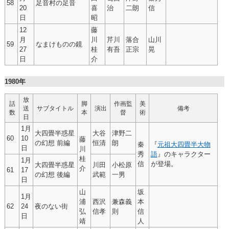
58
足音村の足音
20
喜
治
二朗
信
日
昭
12
藤
月
川
芹川
落合
山川
59
なまけものの鏡
27
桂
有吾
正宗
晃
日
介
1980年
放
話
脚
作画監
美
送
サブタイトル
演出
備考
数
本
督
術
日
1月
大四畳半惑星
大谷
津野二
60
10
藤
の幻想 前編
恒清
朗
秦
『
元祖大四畳半大物
日
川
秀
語
』のキャラクター
桂
1月
信
が登場。
大四畳半惑星
川田
小松原
介
61
17
の幻想 後編
武範
一男
日
山
坂
1月
浦
西沢
兼森義
本
62
24
夜のない街
弘
信孝
則
信
日
靖
人