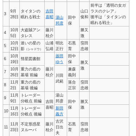
前半は「透明の女ガ
9月
タイタンの
吉田
山口
ラスのクレア」
3
28日
眠れる戦士
喜昭
俊和
後半は「タイタンの
湯山
田中
眠れる戦士」
邦彦
保
10月
大盗賊アン
藤川
勝又
4
5日
タレス
桂介
激
10月
迷いの星の
山浦
明比
石黒
窪田
5
12日
影
弘靖
正行
育
忠雄
（シャドウ）
10月
坂田
田中
6
彗星図書館
19日
ゆう
保
勝又
激
10月
重力の底の
藤川
兼森
7
26日
墓場 前編
桂介
義則
川田
武範
11月
重力の底の
落合
窪田
8
2日
墓場 後編
正宗
忠雄
11月
トレーダー
湯山
9
9日
分岐点 前編
邦彦
吉田
田中
勝又
喜昭
保
激
11月
トレーダー
新田
10
16日
分岐点 後編
義方
古沢
11月
不定形惑星
藤川
石黒
窪田
11
日出
23日
ヌルーバ
桂介
育
忠雄
夫