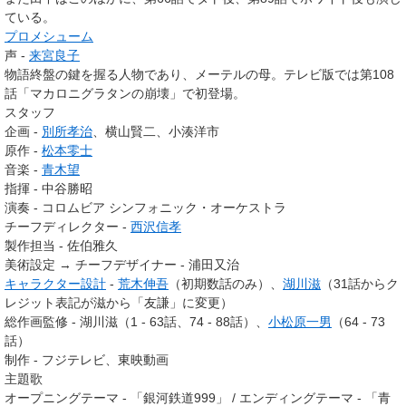
ている。
プロメシューム
声 -
来宮良子
物語終盤の鍵を握る人物であり、メーテルの母。テレビ版では第108
話「マカロニグラタンの崩壊」で初登場。
スタッフ
企画 -
別所孝治
、横山賢二、小湊洋市
原作 -
松本零士
音楽 -
青木望
指揮 - 中谷勝昭
演奏 - コロムビア シンフォニック・オーケストラ
チーフディレクター -
西沢信孝
製作担当 - 佐伯雅久
美術設定 → チーフデザイナー - 浦田又治
キャラクター設計
-
荒木伸吾
（初期数話のみ）、
湖川滋
（31話からク
レジット表記が滋から「友謙」に変更）
総作画監修 - 湖川滋（1 - 63話、74 - 88話）、
小松原一男
（64 - 73
話）
制作 - フジテレビ、東映動画
主題歌
オープニングテーマ - 「銀河鉄道999」 / エンディングテーマ - 「青