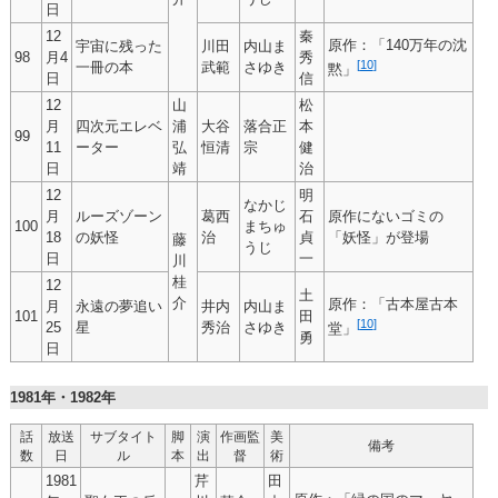
日
12
秦
原作：「140万年の沈
宇宙に残った
川田
内山ま
98
月4
秀
[
10
]
一冊の本
武範
さゆき
黙」
日
信
12
山
松
月
四次元エレベ
浦
大谷
落合正
本
99
11
ーター
弘
恒清
宗
健
日
靖
治
12
明
なかじ
月
ルーズゾーン
葛西
石
原作にないゴミの
100
まちゅ
18
の妖怪
治
貞
「妖怪」が登場
藤
うじ
日
一
川
桂
12
土
介
原作：「古本屋古本
月
永遠の夢追い
井内
内山ま
101
田
[
10
]
25
星
秀治
さゆき
堂」
勇
日
1981年・1982年
話
放送
サブタイト
脚
演
作画監
美
備考
数
日
ル
本
出
督
術
1981
芹
田