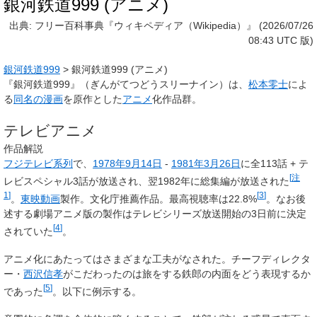
銀河鉄道999 (アニメ)
出典: フリー百科事典『ウィキペディア（Wikipedia）』 (2026/07/26
08:43 UTC 版)
銀河鉄道999
>
銀河鉄道999 (アニメ)
『
銀河鉄道999
』（ぎんがてつどうスリーナイン）は、
松本零士
によ
る
同名の漫画
を原作とした
アニメ
化作品群。
テレビアニメ
作品解説
フジテレビ
系列
で、
1978年
9月14日
-
1981年
3月26日
に全113話 + テ
[
注
レビスペシャル3話が放送され、翌1982年に総集編が放送された
1
]
[
3
]
。
東映動画
製作。文化庁推薦作品。最高視聴率は22.8%
。なお後
述する劇場アニメ版の製作はテレビシリーズ放送開始の3日前に決定
[
4
]
されていた
。
アニメ化にあたってはさまざまな工夫がなされた。チーフディレクタ
ー・
西沢信孝
がこだわったのは旅をする鉄郎の内面をどう表現するか
[
5
]
であった
。以下に例示する。