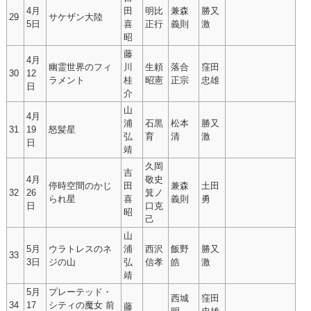
4月
田
明比
兼森
勝又
29
サケザン大陸
5日
喜
正行
義則
激
昭
藤
4月
幽霊世界のフィ
川
生頼
落合
窪田
30
12
ラメント
桂
昭憲
正宗
忠雄
日
介
山
4月
浦
石黒
松本
勝又
31
19
怒髪星
弘
育
清
激
日
靖
久岡
吉
4月
敬史
停時空間のかじ
田
兼森
土田
32
26
箕ノ
られ星
喜
義則
勇
日
口克
昭
己
山
5月
ウラトレスのネ
浦
西沢
飯野
勝又
33
3日
ジの山
弘
信孝
皓
激
靖
5月
プレーテッド・
西城
窪田
34
17
シティの魔女 前
藤