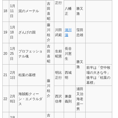
正行
吉
1月
田
八幡
勝又
18
11
泥のメーテル
喜
正
激
日
昭
藤
1月
川
川田
湖川
窪田
19
18
ざんげの国
桂
武範
滋
忠雄
日
介
吉
1月
長谷
プロフェッショ
田
生頼
20
25
川憲
ナル魂
喜
昭憲
日
生
昭
勝又
激
前半は「空中牧
2月
明比
西城
場の大きな牛」
21
枯葉の墓標
1日
正行
明
後半は「枯葉の
藤
墓標」
川
浦田
桂
海賊船クィー
又治
介
2月
西沢
兼森
22
ン・エメラルダ
海老
8日
信孝
義則
ス
原一
男
吉
2月