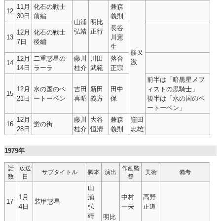
11月
化石の戦士
兼森
12
30日
前編
義則
山浦
明比
長谷
弘靖
正行
12月
化石の戦士
13
川憲
7日
後編
生
勝又
12月
二重惑星の
藤川
川田
落合
激
14
14日
ラーラ
桂介
武範
正宗
前半は「暗黒星メフ
12月
水の国のベ
吉田
新田
田中
ィストの黒騎士」
15
21日
ートーベン
喜昭
義方
保
後半は「水の国のベ
ートーベン」
12月
藤川
大谷
兼森
窪田
16
蛍の街
28日
桂介
恒清
義則
忠雄
1979年
話
放送
作画監
サブタイトル
脚本
演出
美術
備考
数
日
督
山
1月
浦
中村
高野
17
装甲惑星
4日
弘
一夫
正道
靖
明比