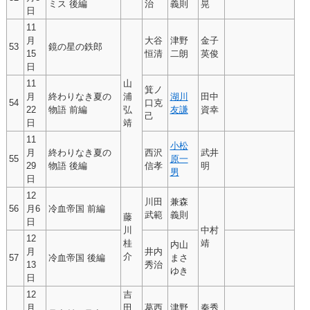
ミス 後編
治
義則
晃
日
11
月
大谷
津野
金子
53
鏡の星の鉄郎
15
恒清
二朗
英俊
日
11
山
箕ノ
月
終わりなき夏の
浦
湖川
田中
54
口克
22
物語 前編
弘
友謙
資幸
己
日
靖
11
小松
月
終わりなき夏の
西沢
武井
55
原一
29
物語 後編
信孝
明
男
日
12
川田
兼森
56
月6
冷血帝国 前編
武範
義則
藤
日
川
中村
12
桂
靖
内山
月
井内
介
57
冷血帝国 後編
まさ
13
秀治
ゆき
日
12
吉
月
田
葛西
津野
秦秀