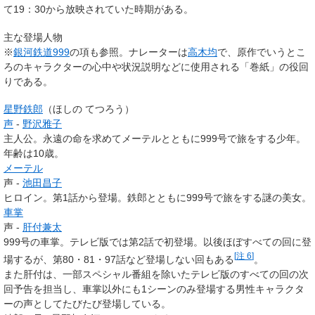
て19：30から放映されていた時期がある。
主な登場人物
※
銀河鉄道999
の項も参照。ナレーターは
高木均
で、原作でいうとこ
ろのキャラクターの心中や状況説明などに使用される「巻紙」の役回
りである。
星野鉄郎
（ほしの てつろう）
声
-
野沢雅子
主人公。永遠の命を求めてメーテルとともに999号で旅をする少年。
年齢は10歳。
メーテル
声 -
池田昌子
ヒロイン。第1話から登場。鉄郎とともに999号で旅をする謎の美女。
車掌
声 -
肝付兼太
999号の車掌。テレビ版では第2話で初登場。以後ほぼすべての回に登
[
注 6
]
場するが、第80・81・97話など登場しない回もある
。
また肝付は、一部スペシャル番組を除いたテレビ版のすべての回の次
回予告を担当し、車掌以外にも1シーンのみ登場する男性キャラクタ
ーの声としてたびたび登場している。