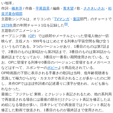
い地球」
作詞 -
橋本淳
/ 作曲 -
平尾昌晃
/ 編曲 -
青木望
/ 歌 -
ささきいさお
・
杉
並児童合唱団
主題歌シングルは、オリコンの「
TVマンガ
・
童謡
部門」のチャートで
[
9
]
1979年
度の年間チャート1位を記録した
。
主題歌のアニメーション
オープニング曲（
OP
）では鉄郎やメーテルといった登場人物が一切
映らず、主役メカ・999号をはじめとする列車が宇宙空間を飛び交う
というものである。3つのバージョンがあり、1番目のものは第7話ま
で、2番目のものは第8話から第29話まで、3番目のものは第30話から
最終話までとなっており、3番目が一番長い期間使用されている。な
お、OPに登場する列車や3番目のバージョンに登場するオメガベース
などはすべて、スポンサーの
ポピー
より商品化されている。
OP時画面の下部に表示される手書きの歌詞は当時、低年齢視聴者を
意識して極力ひらがな・カタカナで表示されることが多かったのに対
し、本作OPではほぼ作詞者の記述通りに漢字が使われ、ルビも振ら
れなかった。
最後に「フジテレビ 東映」とクレジット表記されるため、他の系列局
で再放送される場合には最後の部分だけクレジット表記を修正した止
め絵になる場合が多い。日本テレビでの再放送ではクレジット表記を
修正した動画で放送され、1番目のものが最終話まで使用された。