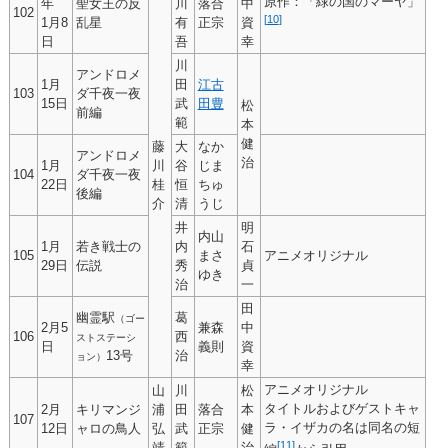
原作：「緑の国のマーヤ」
年
聖女王の反
川
落合
中
102
[
10
]
1月8
乱星
有
正宗
資
日
吾
幸
川
アンドロメ
1月
田
江古
103
ダ千夜一夜
15日
武
田豊
松
前編
範
本
健
藤
大
なか
アンドロメ
治
1月
川
谷
じま
104
ダ千夜一夜
22日
桂
恒
ちゅ
後編
介
清
うじ
井
明
内山
1月
若き戦士の
内
石
105
まさ
アニメオリジナル
29日
伝説
秀
貞
ゆき
治
一
田
幽霊駅
葛
（ゴー
2月5
兼森
中
106
西
ストステーシ
日
義則
資
13号
治
ョン）
幸
アニメオリジナル
山
川
松
タイトルおよびゲストキャ
2月
キリマンジ
浦
田
落合
本
107
ラ・イザカの名は同名の短
12日
ャロの鳥人
弘
武
正宗
健
[
11
]
靖
範
治