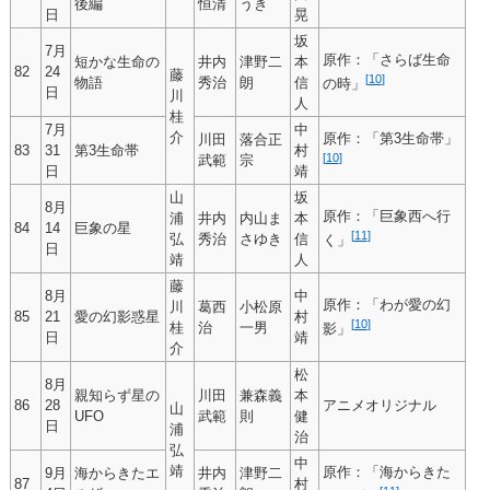
後編
恒清
うき
日
晃
坂
7月
原作：「さらば生命
短かな生命の
井内
津野二
本
82
24
藤
[
10
]
物語
秀治
朗
信
の時」
日
川
人
桂
7月
中
介
原作：「第3生命帯」
川田
落合正
83
31
第3生命帯
村
[
10
]
武範
宗
日
靖
山
坂
8月
原作：「巨象西へ行
浦
井内
内山ま
本
84
14
巨象の星
[
11
]
弘
秀治
さゆき
信
く」
日
靖
人
藤
8月
中
原作：「わが愛の幻
川
葛西
小松原
85
21
愛の幻影惑星
村
[
10
]
桂
治
一男
影」
日
靖
介
松
8月
親知らず星の
川田
兼森義
本
86
28
アニメオリジナル
山
UFO
武範
則
健
日
浦
治
弘
中
靖
原作：「海からきた
9月
海からきたエ
井内
津野二
87
村