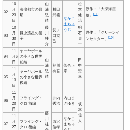
10
山
松
原作：「大深海屋
月
海底都市の最
浦
川田
本
92
[
11
]
23
期
弘
武範
健
敷」
なかじ
日
靖
治
まちゅ
10
藤
明
うじ
箕ノ
原作：「グリーンイ
月
昆虫惑星の螢
川
石
93
口克
[
10
]
30
子
桂
貞
ンセクター」
己
日
介
一
11
ヤーヤボール
94
月6
の小さな世界
山
田
日
前編
浦
芹川
落合正
中
11
弘
有吾
宗
資
ヤーヤボール
月
靖
幸
95
の小さな世界
13
後編
日
11
月
フライング・
井内
内山ま
96
20
クロ 前編
秀治
さゆき
坂
日
本
藤
信
11
川
なかじ
人
月
フライング・
西沢
97
桂
まちゅ
27
クロ 後編
信孝
介
うじ