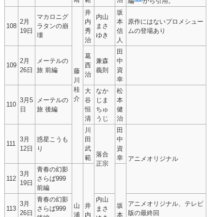
編
から引用。
井
坂
マカロニグ
内山
2月
内
本
原作にはないプロメシュー
108
ラタンの崩
まさ
19日
秀
信
ムの登場あり
壊
ゆき
治
人
田
葛
2月
メーテルの
兼森
中
109
西
26日
旅 前編
義則
資
藤
治
幸
川
桂
大
なか
松
介
3月5
メーテルの
谷
じま
本
110
日
旅 後編
恒
ちゅ
健
清
うじ
治
川
田
3月
惑星こうも
田
中
111
12日
り
武
資
落合
範
幸
アニメオリジナル
正宗
青春の幻影
3月
112
さらば999
19日
前編
青春の幻影
内山
3月
アニメオリジナル、テレビ
山
井
坂
113
さらば999
まさ
26日
版の最終回
浦
内
本