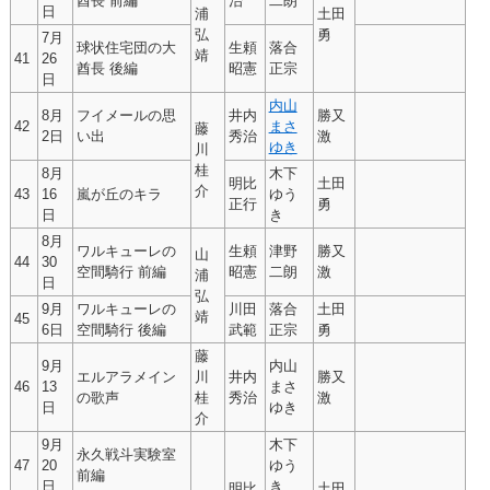
酋長 前編
治
二朗
日
浦
土田
弘
勇
7月
球状住宅団の大
生頼
落合
靖
41
26
酋長 後編
昭憲
正宗
日
内山
8月
フイメールの思
井内
勝又
42
まさ
藤
2日
い出
秀治
激
ゆき
川
桂
8月
木下
明比
土田
介
43
16
嵐が丘のキラ
ゆう
正行
勇
日
き
8月
ワルキューレの
生頼
津野
勝又
山
44
30
空間騎行 前編
昭憲
二朗
激
浦
日
弘
9月
ワルキューレの
川田
落合
土田
靖
45
6日
空間騎行 後編
武範
正宗
勇
藤
9月
内山
エルアラメイン
川
井内
勝又
46
13
まさ
の歌声
桂
秀治
激
日
ゆき
介
9月
木下
永久戦斗実験室
47
20
ゆう
前編
日
き
明比
土田