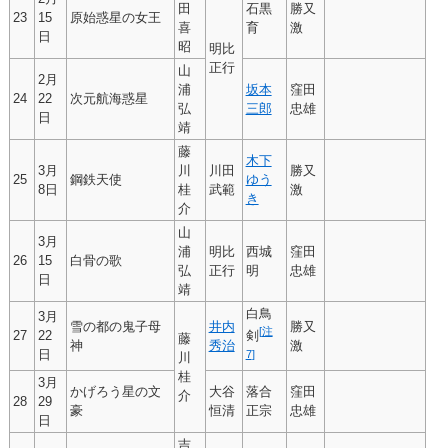
田
石黒
勝又
23
15
原始惑星の女王
喜
育
激
日
昭
明比
正行
山
2月
浦
坂本
窪田
24
22
次元航海惑星
弘
三郎
忠雄
日
靖
藤
木下
3月
川
川田
勝又
25
鋼鉄天使
ゆう
8日
桂
武範
激
き
介
山
3月
浦
明比
西城
窪田
26
15
白骨の歌
弘
正行
明
忠雄
日
靖
白鳥
3月
雪の都の鬼子母
井内
勝又
[
注
27
22
剣
藤
神
秀治
激
日
7
]
川
桂
3月
かげろう星の文
大谷
落合
窪田
介
28
29
豪
恒清
正宗
忠雄
日
吉