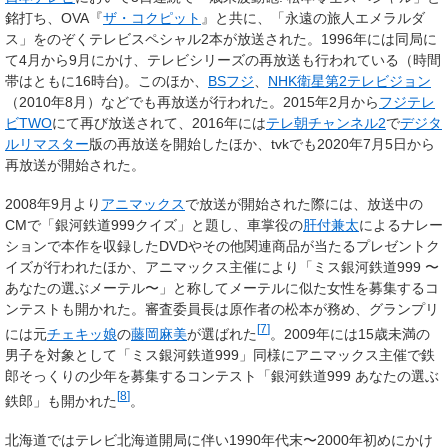
銘打ち、OVA『
ザ・コクピット
』と共に、「永遠の旅人エメラルダ
ス」をのぞくテレビスペシャル2本が放送された。1996年には同局に
て4月から9月にかけ、テレビシリーズの再放送も行われている（時間
帯はともに16時台)。このほか、
BSフジ
、
NHK衛星第2テレビジョン
（2010年8月）などでも再放送が行われた。2015年2月から
フジテレ
ビTWO
にて再び放送されて、2016年には
テレ朝チャンネル2
で
デジタ
ルリマスター
版の再放送を開始したほか、tvkでも2020年7月5日から
再放送が開始された。
2008年9月より
アニマックス
で放送が開始された際には、放送中の
CMで「銀河鉄道999クイズ」と題し、車掌役の
肝付兼太
によるナレー
ションで本作を収録したDVDやその他関連商品が当たるプレゼントク
イズが行われたほか、アニマックス主催により「ミス銀河鉄道999 〜
あなたの選ぶメーテル〜」と称してメーテルに似た女性を募集するコ
ンテストも開かれた。審査委員長は原作者の松本が務め、グランプリ
[
7
]
には元
チェキッ娘
の
藤岡麻美
が選ばれた
。2009年には15歳未満の
男子を対象として「ミス銀河鉄道999」同様にアニマックス主催で鉄
郎そっくりの少年を募集するコンテスト「銀河鉄道999 あなたの選ぶ
[
8
]
鉄郎」も開かれた
。
北海道ではテレビ北海道開局に伴い1990年代末〜2000年初めにかけ