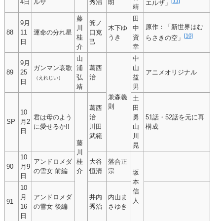
[
11
]
4日
ルザ
秀治
朗
エルザ」
靖
藤
田
9月
箕ノ
原作：「新世界はむ
川
木下ゆ
中
88
11
運命の分れ星
口克
[
10
]
桂
うき
資
らさきの空」
日
己
介
幸
山
中
9月
ガンマン哀歌
浦
葛西
山
89
25
アニメオリジナル
弘
治
益
（えれじい）
日
靖
男
兼森義
土
則
葛西
田
10
君は母のよう
治
勇
51話・52話を元に再
SP
月2
に愛せるか!!
川田
山
構成
日
武範
川
藤
晃
川
10
アンドロメダ
桂
大谷
落合正
90
月9
の雪女 前編
介
恒清
宗
坂
日
本
10
信
月
アンドロメダ
井内
内山ま
人
91
16
の雪女 後編
秀治
さゆき
日