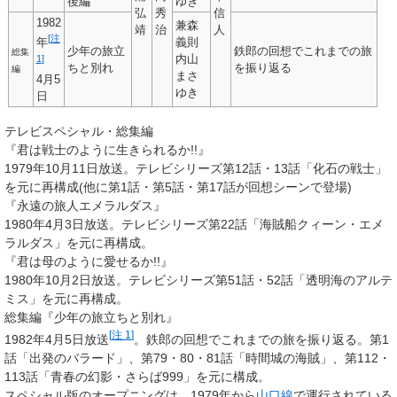
後編
ゆき
弘
秀
信
1982
兼森
靖
治
人
[
注
義則
年
少年の旅立
鉄郎の回想でこれまでの旅
総集
内山
1
]
ちと別れ
を振り返る
編
まさ
4月5
ゆき
日
テレビスペシャル・総集編
『君は戦士のように生きられるか!!』
1979年10月11日放送。テレビシリーズ第12話・13話「化石の戦士」
を元に再構成(他に第1話・第5話・第17話が回想シーンで登場)
『永遠の旅人エメラルダス』
1980年4月3日放送。テレビシリーズ第22話「海賊船クィーン・エメ
ラルダス」を元に再構成。
『君は母のように愛せるか!!』
1980年10月2日放送。テレビシリーズ第51話・52話「透明海のアルテ
ミス」を元に再構成。
総集編『少年の旅立ちと別れ』
[
注 1
]
1982年4月5日放送
。鉄郎の回想でこれまでの旅を振り返る。第1
話「出発のバラード」、第79・80・81話「時間城の海賊」、第112・
113話「青春の幻影・さらば999」を元に構成。
スペシャル版のオープニングは、1979年から
山口線
で運行されている