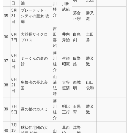
明
忠雄
日
編
川
川田
桂
武範
5月
プレーテッド・
落合
勝又
介
35
31
シティの魔女 後
正宗
激
日
編
吉
6月
大酋長サイクロ
田
井内
白鳥
土田
36
7日
プロス
喜
秀治
剣
勇
昭
藤
6月
ミーくんの命の
川
生頼
飯野
勝又
37
14
館
桂
昭憲
皓
激
日
介
山
6月
卑怯者の長老帝
浦
大谷
西城
山口
38
21
国
弘
恒清
明
俊和
日
靖
藤
7月
川
明比
石黒
勝又
39
霧の都のカスミ
5日
桂
正行
育
激
介
7月
球状住宅団の大
葛西
津野
40
19
山