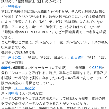
鉄郎の母 / 星野加奈江（ほしの かなえ）
声 -
坪井章子
第1話で機械伯爵に撃たれ鉄郎と死別するが、その後も鉄郎の回想な
どを通じてたびたび登場する。原作と映画1作目においては機械伯爵
によって剥製にされているが、テレビ版では剥製にはされていない。
原作、アニメともに劇中で「加奈江」という名前は出てこないが、
『銀河鉄道999 PERFECT BOOK』などの関連書籍でこの名前を確認
できる。
また坪井はこの他に、第37話でジミー役、第52話でアルテミスの母親
役も演じている。
機関車 / C62形50号機
声 -
戸谷公次
（ - 第8話、第50話 - 最終話）、
山田俊司
（第14 - 45話
までの一時期）
999号
の機関車コンピューター（人工知能）。「機関車」や
C62形
の
愛称「シロクニ」と呼ばれる。時折、車掌と口喧嘩をする。原作及び
劇場版での機関車は実際に存在したC62形の48号機であるが、テレビ
版のみ架空の50号機となっている。
謎の声 /
メーテルの父
声 -
田中崇
（現・銀河万丈）
メーテルに指令を出す謎の男性の声として第1話から登場、物語の終
盤でその正体がメーテルの父であることが明らかになる。
また田中はこのほかに、第66話でタト役、第89話でホワイト役も演じ