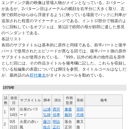
エンディング曲の映像は登場人物がメインとなっている。2パターン
があるが、2パターン目はメーテルの横顔を右半分に大きく取り、左
側で鉄郎がゆらゆら浮遊するように映っている場面でバックに列車が
追加された程度のマイナーチェンジである。イントロ部分で独楽のよ
うに回転しているオブジェは、第1話で鉄郎の母が鉄郎に遺した形見
のペンダントである。
各話リスト
各回のサブタイトルは基本的に原作と同様である。前半パートと後半
パートで使用されたエピソードが異なる回では、後半パート側の原作
サブタイトルが使用されている。『999』以外の松本の他作品を原作
とした回には、その作品タイトルを備考欄に記した。これらを収録し
ている短編集の表題については脚注を参照。タイトルコールはなしだ
が、最終話のみ
肝付兼太
がタイトルコールを勤めている。
1978年
話
放送
作画
サブタイトル
脚本
演出
美術
備考
数
日
監督
9月
出発のバラ
山浦
西沢
兼森
窪田
1
14日
ード
弘靖
信孝
義則
忠雄
9月
火星の赤い
藤川
明比
落合
勝又
2
21日
風
桂介
正行
正宗
激