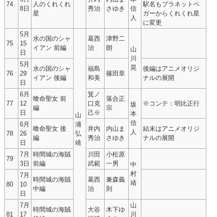
74
人のくれくれ
駅名もプラネットベ
8日
秀治
さゆき
信
星
ガーからくれくれ星
人
に変更
5月
水の国のシャ
葛西
津野二
75
15
イアン 前編
治
朗
山
日
川
5月
晃
水の国のシャ
福島
後編はアニメオリジ
76
29
篠田章
イアン 後編
和美
ナルの展開
日
6月
箕ノ
喰命聖女 前
落合正
77
12
口克
※コンテ：明比正行
坂
編
宗
日
己※
本
山
信
6月
浦
喰命聖女 後
井内
内山ま
結末はアニメオリジ
人
78
26
弘
編
秀治
さゆき
ナルの展開
日
靖
7月
時間城の海賊
川田
小松原
79
3日
前編
武範
一男
中
村
7月
時間城の海賊
葛西
兼森義
靖
80
10
中編
治
則
日
7月
山
時間城の海賊
大谷
木下ゆ
81
17
川