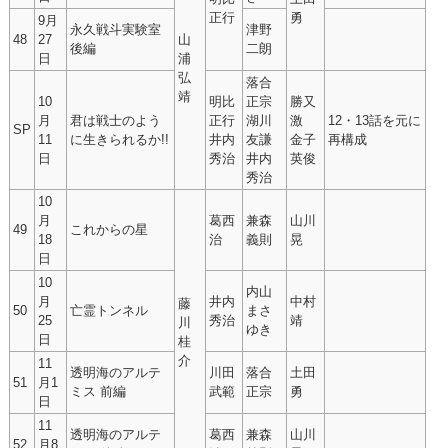
正行
勇
9月
永久戦斗実験室
津野
48
27
山
後編
二朗
日
浦
弘
落合
靖
10
明比
正宗
勝又
月
君は戦士のよう
正行
湖川
激
12・13話を元に
SP
11
に生きられるか!!
井内
友謙
金子
再構成
日
秀治
井内
英俊
秀治
10
月
葛西
兼森
山川
49
これからの星
18
治
義則
晃
日
10
内山
月
井内
中村
藤
50
亡霊トンネル
まさ
25
秀治
靖
川
ゆき
日
桂
介
11
透明海のアルテ
川田
落合
土田
51
月1
ミス 前編
武範
正宗
勇
日
11
透明海のアルテ
葛西
兼森
山川
52
月8