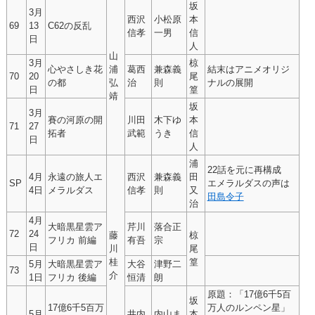
坂
3月
西沢
小松原
本
69
13
C62の反乱
信孝
一男
信
日
人
山
3月
椋
心やさしき花
浦
葛西
兼森義
結末はアニメオリジ
70
20
尾
の都
弘
治
則
ナルの展開
日
篁
靖
坂
3月
賽の河原の開
川田
木下ゆ
本
71
27
拓者
武範
うき
信
日
人
浦
22話を元に再構成
4月
永遠の旅人エ
西沢
兼森義
田
SP
エメラルダスの声は
4日
メラルダス
信孝
則
又
田島令子
治
4月
大暗黒星雲ア
芹川
落合正
72
24
藤
椋
フリカ 前編
有吾
宗
日
川
尾
桂
篁
5月
大暗黒星雲ア
大谷
津野二
73
介
1日
フリカ 後編
恒清
朗
原題：「17億6千5百
坂
17億6千5百万
万人のルンペン星」
5月
井内
内山ま
本