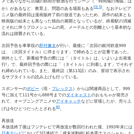
メでありながら10歳の鉄郎が飲酒を行うシーン（「時間城の海賊」ほ
[
注 5
]
か）があるなど、教育上、問題のある場面もある
。なおテレビア
ニメ版の最終回は漫画版終了前の放送であったため、原作の結末とも
映画版の結末とも異なった独自の展開となっているが、終着駅の消滅
とそれに伴うプロメシュームの死、メーテルとの別離という基本的な
流れは踏襲されている。
次回予告を車掌役の
肝付兼太
が行い、最後に「次回の銀河鉄道999
は、（次回タイトル）に停まります」で締めることが定番であった。
例外として、新番組予告の際には「（タイトル）は、いよいよ出発進
行!」で、最終回予告の際には「（タイトル）に到着します」でそれぞ
れ締められている。また、最終話（第113話）のみ、冒頭で表示され
るサブタイトルの読み上げも行っている。
スポンサーの
ポピー
（現・
プレックス
）からは関連商品として、999
号に加えて111号から888号までの
ダイキャスト
のおもちゃが発売さ
れて、オープニングアニメや
アイキャッチ
などに登場したが、売り上
[
6
]
げは今ひとつだったとされる
。
再放送
本放送終了後はフジテレビで再放送が数回行われた後、1993年末には
日本テレビ
において3日連続で「歳末波動砲! 松本零士スペシャル」と