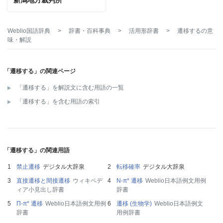
新潟地方裁判所
Weblio国語辞典
>
辞書・百科事典
>
活用形辞書
>
遷移する
の意
味・解説
「遷移する」の関連ページ
「遷移する」を解説文に含む用語の一覧
「遷移する」を含む用語の索引
「遷移する」の関連用語
禁止遷移
デジタル大辞泉
転移確率
デジタル大辞泉
直接遷移と間接遷移
ウィキペデ
N-π* 遷移
Weblio日本語例文用例
ィア小見出し辞書
辞書
Π-π* 遷移
Weblio日本語例文用例
遷移 (生物学)
Weblio日本語例文
辞書
用例辞書