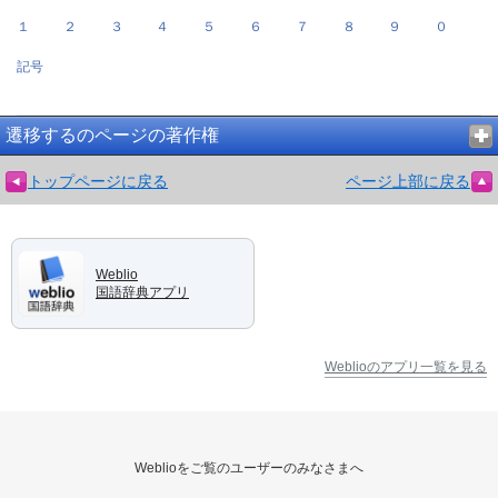
１
２
３
４
５
６
７
８
９
０
記号
遷移するのページの著作権
トップページに戻る
ページ上部に戻る
Weblio
国語辞典アプリ
Weblioのアプリ一覧を見る
Weblioをご覧のユーザーのみなさまへ