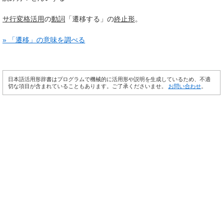
サ行変格活用
の
動詞
「遷移する」の
終止形
。
» 「遷移」の意味を調べる
日本語活用形辞書はプログラムで機械的に活用形や説明を生成しているため、不適
切な項目が含まれていることもあります。ご了承くださいませ。
お問い合わせ
。