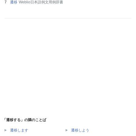
遷移
Weblio日本語例文用例辞書
「遷移する」の隣のことば
遷移します
遷移しよう