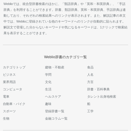
Weblioでは、統合型辞書検索のほかに、「類語辞典」や「英和・和英辞典」、「手話
辞典」を利用することができます。辞書、類語辞典、英和・和英辞典、手話辞典は連
動しており、それぞれの検索結果へのリンクが表示されます。また、解説記事の本文
中では、Weblioに登録されている他のキーワードへのリンクが自動的に貼られます。
解説文で登場した分からないキーワードや気になるキーワードは、1クリックで検索結
果を表示することができます。
Weblio辞書のカテゴリ一覧
カテゴリトップ
建物・不動産
食品
ビジネス
学問
人名
業界用語
文化
方言
コンピュータ
生活
辞書・百科事典
電車
ヘルスケア
タレント出身地検索
自動車・バイク
趣味
船
スポーツ
登録辞書一覧
工学
生物
金融コラム一覧