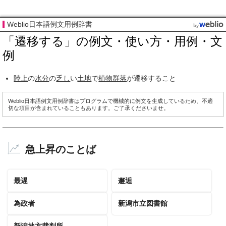
Weblio日本語例文用例辞書
「遷移する」の例文・使い方・用例・文
例
陸上
の
水分
の
乏し
い
土地
で
植物群落
が遷移すること
Weblio日本語例文用例辞書はプログラムで機械的に例文を生成しているため、不適
切な項目が含まれていることもあります。ご了承くださいませ。
急上昇のことば
最遅
邂逅
為政者
新潟市立図書館