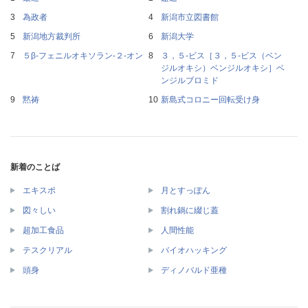
為政者
新潟市立図書館
新潟地方裁判所
新潟大学
５β‐フェニルオキソラン‐２‐オン
３，５‐ビス［３，５‐ビス（ベン
ジルオキシ）ベンジルオキシ］ベ
ンジルブロミド
黙祷
新島式コロニー回転受け身
新着のことば
エキスポ
月とすっぽん
図々しい
割れ鍋に綴じ蓋
超加工食品
人間性能
テスクリアル
バイオハッキング
頭身
ディノバルド亜種