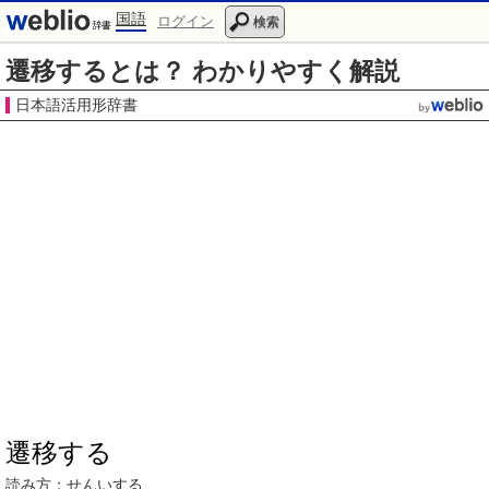
国語
ログイン
検索
遷移するとは？ わかりやすく解説
日本語活用形辞書
遷移する
読み方：せんいする