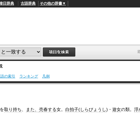
韓日辞典
古語辞典
その他の辞書▼
説
用語の索引
ランキング
凡例
L
/
o
a
d
e
d
を
取り持ち
、
また、
売春する
女。
白拍子
(
しらびょうし
)・
遊女
の類。
浮
:
4
5
.
3
3
%