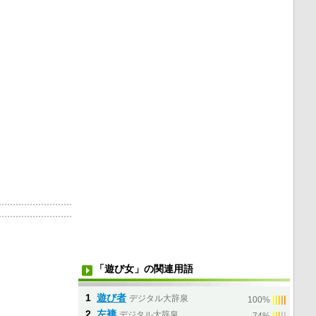
「遊び女」の関連用語
1
遊び者
デジタル大辞泉
|
|
|
|
|
100%
2
左褄
デジタル大辞泉
|
|
|
|
|