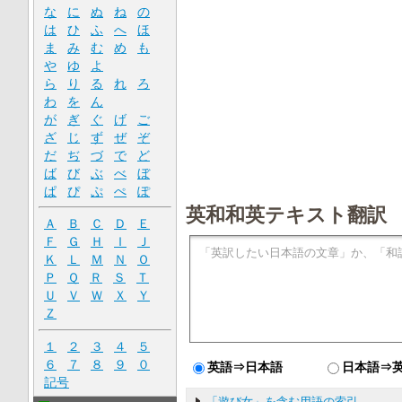
な
に
ぬ
ね
の
は
ひ
ふ
へ
ほ
ま
み
む
め
も
や
ゆ
よ
ら
り
る
れ
ろ
わ
を
ん
が
ぎ
ぐ
げ
ご
ざ
じ
ず
ぜ
ぞ
だ
ぢ
づ
で
ど
ば
び
ぶ
べ
ぼ
ぱ
ぴ
ぷ
ぺ
ぽ
英和和英テキスト翻訳
Ａ
Ｂ
Ｃ
Ｄ
Ｅ
Ｆ
Ｇ
Ｈ
Ｉ
Ｊ
Ｋ
Ｌ
Ｍ
Ｎ
Ｏ
Ｐ
Ｑ
Ｒ
Ｓ
Ｔ
Ｕ
Ｖ
Ｗ
Ｘ
Ｙ
Ｚ
１
２
３
４
５
６
７
８
９
０
英語⇒日本語
日本語⇒
記号
「遊び女」を含む用語の索引