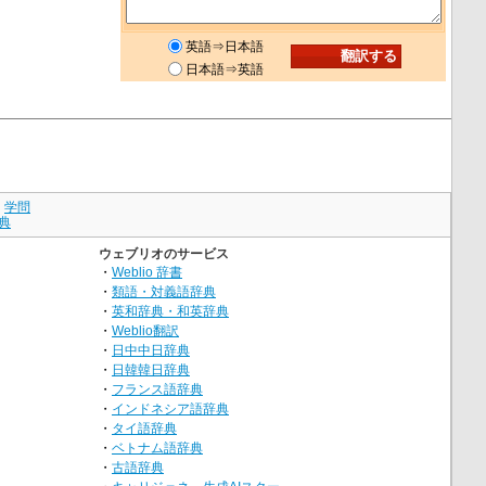
英語⇒日本語
日本語⇒英語
｜
学問
典
ウェブリオのサービス
・
Weblio 辞書
・
類語・対義語辞典
・
英和辞典・和英辞典
・
Weblio翻訳
・
日中中日辞典
・
日韓韓日辞典
・
フランス語辞典
・
インドネシア語辞典
・
タイ語辞典
・
ベトナム語辞典
・
古語辞典