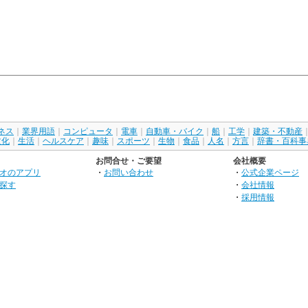
ネス
｜
業界用語
｜
コンピュータ
｜
電車
｜
自動車・バイク
｜
船
｜
工学
｜
建築・不動産
文化
｜
生活
｜
ヘルスケア
｜
趣味
｜
スポーツ
｜
生物
｜
食品
｜
人名
｜
方言
｜
辞書・百科事
お問合せ・ご要望
会社概要
オのアプリ
・
お問い合わせ
・
公式企業ページ
探す
・
会社情報
・
採用情報