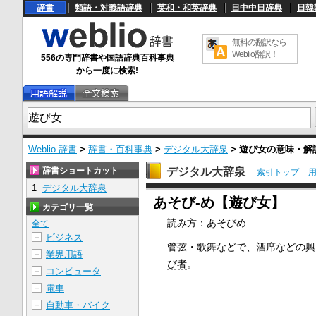
辞書
類語・対義語辞典
英和・和英辞典
日中中日辞典
日韓
無料の翻訳なら
Weblio翻訳！
556の専門辞書や国語辞典百科事典
から一度に検索!
Weblio 辞書
>
辞書・百科事典
>
デジタル大辞泉
>
遊び女
の意味・解
辞書ショートカット
デジタル大辞泉
索引トップ
1
デジタル大辞泉
U
あそび‐め【遊び女】
n
カテゴリ一覧
m
読み方：あそびめ
u
全て
t
ビジネス
＋
e
管弦
・
歌舞
などで、
酒席
などの興
業界用語
＋
び者
。
コンピュータ
＋
電車
＋
自動車・バイク
＋