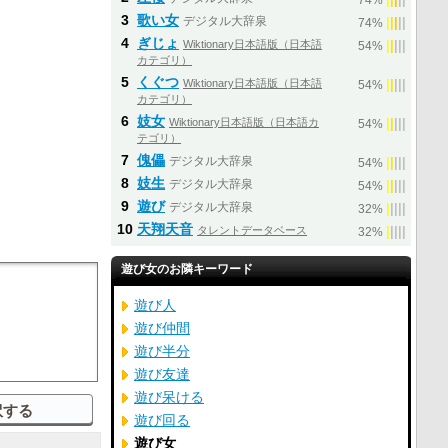
74%
3
歌い女
デジタル大辞泉
|
|
|
|
|
74%
4
ぎじょ
Wiktionary日本語版（日本語
|
|
|
|
|
54%
カテゴリ）
5
くぐつ
Wiktionary日本語版（日本語
|
|
|
|
|
54%
カテゴリ）
6
妓女
Wiktionary日本語版（日本語カ
|
|
|
|
|
54%
テゴリ）
7
傀儡
デジタル大辞泉
|
|
|
|
|
54%
8
妓生
デジタル大辞泉
|
|
|
|
|
54%
9
遊び
デジタル大辞泉
|
|
|
|
|
32%
10
天翔天音
タレントデータベース
|
|
|
|
|
32%
遊び女のお隣キーワード
遊び人
遊び仲間
遊び半分
遊び友達
遊び呆ける
遊び回る
遊び女