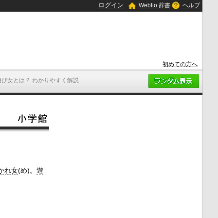
ログイン
Weblio 辞書
ヘルプ
初めての方へ
遊び女とは？ わかりやすく解説
かれ女
(め)。
遊