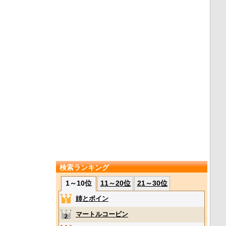
検索ランキング
1～10位
11～20位
21～30位
姉とボイン
マートルコービン