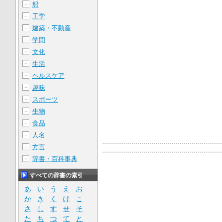
船
＋
工学
＋
建築・不動産
＋
学問
＋
文化
＋
生活
＋
ヘルスケア
＋
趣味
＋
スポーツ
＋
生物
＋
食品
＋
人名
＋
方言
＋
辞書・百科事典
＋
すべての辞書の索引
あ
い
う
え
お
か
き
く
け
こ
さ
し
す
せ
そ
た
ち
つ
て
と