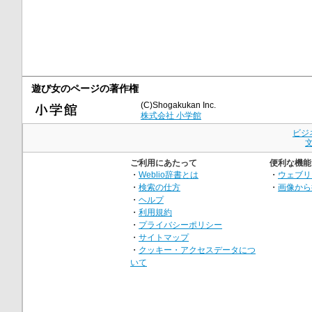
遊び女のページの著作権
(C)Shogakukan Inc.
株式会社 小学館
ビジ
ご利用にあたって
便利な機能
・
Weblio辞書とは
・
ウェブリ
・
検索の仕方
・
画像から
・
ヘルプ
・
利用規約
・
プライバシーポリシー
・
サイトマップ
・
クッキー・アクセスデータにつ
いて