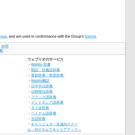
roup
, and are used in conformance with the Group's
licence
.
｜
学問
典
ウェブリオのサービス
・
Weblio 辞書
・
類語・対義語辞典
・
英和辞典・和英辞典
・
Weblio翻訳
・
日中中日辞典
・
日韓韓日辞典
・
フランス語辞典
・
インドネシア語辞典
・
タイ語辞典
・
ベトナム語辞典
・
古語辞典
・
キャリジェネ～生成AIスクー
ル・AIスキルでキャリアアップ～