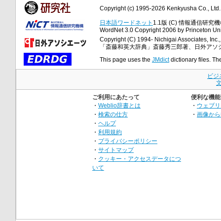
Copyright (c) 1995-2026 Kenkyusha Co., Ltd. A
日本語ワードネット
1.1版 (C) 情報通信研究機構
WordNet 3.0 Copyright 2006 by Princeton Unive
Copyright (C) 1994- Nichigai Associates, Inc., 
「斎藤和英大辞典」斎藤秀三郎著、日外アソ
This page uses the
JMdict
dictionary files. Th
ビジ
ご利用にあたって
便利な機能
・
Weblio辞書とは
・
ウェブリ
・
検索の仕方
・
画像から
・
ヘルプ
・
利用規約
・
プライバシーポリシー
・
サイトマップ
・
クッキー・アクセスデータにつ
いて