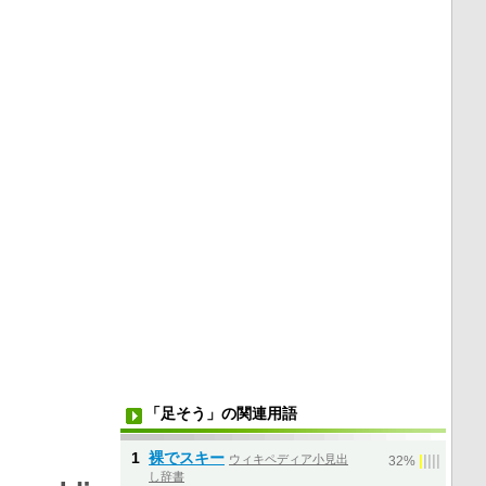
「足そう」の関連用語
1
裸でスキー
ウィキペディア小見出
|
|
|
|
|
32%
し辞書