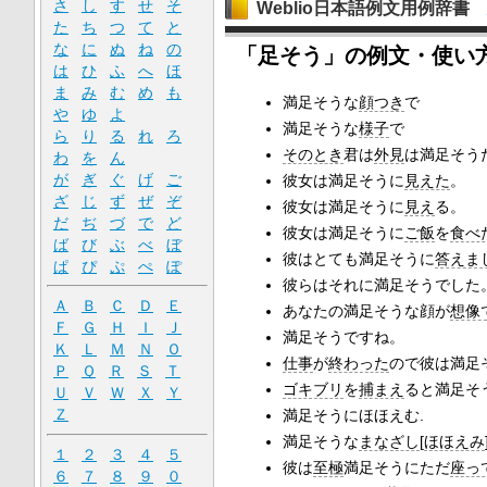
さ
し
す
せ
そ
Weblio日本語例文用例辞書
た
ち
つ
て
と
な
に
ぬ
ね
の
「足そう」の例文・使い
は
ひ
ふ
へ
ほ
ま
み
む
め
も
満足そうな
顔つき
で
や
ゆ
よ
満足そうな
様子
で
ら
り
る
れ
ろ
そのとき
君は
外見
は満足そう
わ
を
ん
が
ぎ
ぐ
げ
ご
彼女は満足そうに
見えた
。
ざ
じ
ず
ぜ
ぞ
彼女は満足そうに
見え
る。
だ
ぢ
づ
で
ど
彼女は満足そうに
ご飯
を
食べ
ば
び
ぶ
べ
ぼ
彼はとても満足そうに
答えま
ぱ
ぴ
ぷ
ぺ
ぽ
彼らはそれに満足そうでした
Ａ
Ｂ
Ｃ
Ｄ
Ｅ
あなたの満足そうな顔が
想像
Ｆ
Ｇ
Ｈ
Ｉ
Ｊ
満足そうですね。
Ｋ
Ｌ
Ｍ
Ｎ
Ｏ
仕事
が
終わった
ので彼は満足
Ｐ
Ｑ
Ｒ
Ｓ
Ｔ
ゴキブリ
を
捕まえ
ると満足そ
Ｕ
Ｖ
Ｗ
Ｘ
Ｙ
Ｚ
満足そうにほほえむ.
満足そうな
まなざし
[
ほほえみ
１
２
３
４
５
彼は
至極
満足そうにただ
座っ
６
７
８
９
０