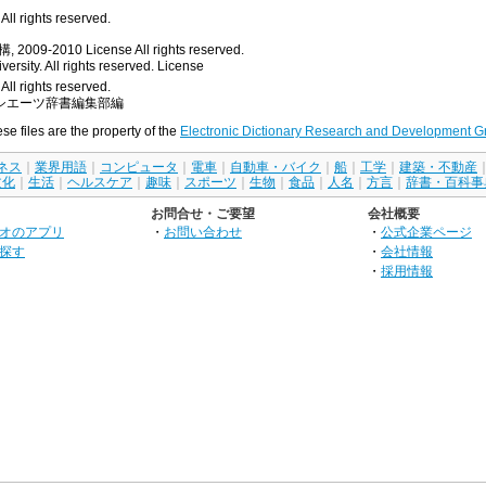
ll rights reserved.
, 2009-2010
License
All rights reserved.
rsity. All rights reserved.
License
All rights reserved.
シエーツ辞書編集部編
ese files are the property of the
Electronic Dictionary Research and Development G
ネス
｜
業界用語
｜
コンピュータ
｜
電車
｜
自動車・バイク
｜
船
｜
工学
｜
建築・不動産
文化
｜
生活
｜
ヘルスケア
｜
趣味
｜
スポーツ
｜
生物
｜
食品
｜
人名
｜
方言
｜
辞書・百科事
お問合せ・ご要望
会社概要
オのアプリ
・
お問い合わせ
・
公式企業ページ
探す
・
会社情報
・
採用情報