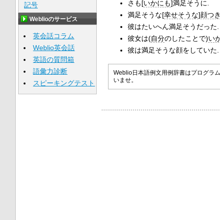
さも[
いかにも
]満足そうに.
記号
満足そうな[
幸せそうな
]
顔つ
Weblioのサービス
彼はたいへん満足そうだった.
英会話コラム
彼女は(
自分
のしたことで)
い
Weblio英会話
彼は満足そうな顔をしていた.
英語の質問箱
語彙力診断
Weblio日本語例文用例辞書はプロ
いませ。
スピーキングテスト