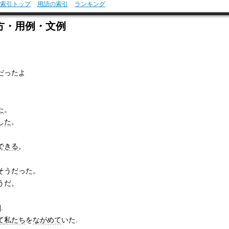
索引トップ
用語の索引
ランキング
方・用例・文例
だったよ
た
。
した
。
。
できる
。
そうだった。
うだ。
].
て
私たち
を
ながめて
いた.