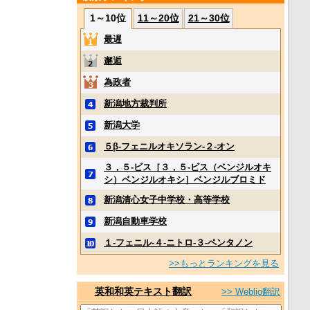
1～10位
11～20位
21～30位
最遅
邂逅
為政者
新潟地方裁判所
新潟大学
５β‐フェニルオキソラン‐２‐オン
３，５‐ビス［３，５‐ビス（ベンジルオキ
シ）ベンジルオキシ］ベンジルブロミド
新潟清心女子中学校・高等学校
新潟自動車学校
１‐フェニル‐４‐ニトロ‐３‐ペンタノン
>>もっとランキングを見る
英和和英テキスト翻訳
>> Weblio翻訳