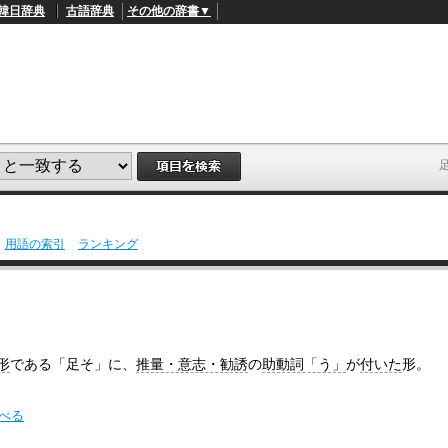
韓日辞典
古語辞典
その他の辞書▼
用語の索引
ランキング
L
/
o
a
d
e
d
:
形
である「足そ」に、
推量・意志・勧誘
の
助動詞「う」
が
付いた
形。
4
1
.
2
調べる
1
%