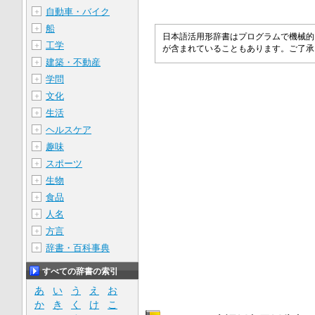
自動車・バイク
＋
船
＋
日本語活用形辞書はプログラムで機械的
工学
＋
が含まれていることもあります。ご了
建築・不動産
＋
学問
＋
文化
＋
生活
＋
ヘルスケア
＋
趣味
＋
スポーツ
＋
生物
＋
食品
＋
人名
＋
方言
＋
辞書・百科事典
＋
すべての辞書の索引
あ
い
う
え
お
か
き
く
け
こ