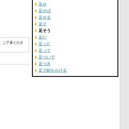
足せ
足せば
足せる
足そ
足そう
足だ
す。ご了承くださ
足った
足って
足ついで
足つき
足で砂をかける