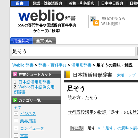
辞書
類語・対義語辞典
英和・和英辞典
日中中日辞典
日韓
無料の翻訳なら
Weblio翻訳！
556の専門辞書や国語辞典百科事典
から一度に検索!
Weblio 辞書
>
辞書・百科事典
>
活用形辞書
>
足そう
の意味・解説
辞書ショートカット
日本語活用形辞書
索引トップ
1
日本語活用形辞書
U
2
Weblio日本語例文用
足そう
n
例辞書
m
読み方：たそう
u
カテゴリ一覧
t
e
全て
サ行
五段活用
の
動詞
「足す」の
未然
ビジネス
＋
業界用語
＋
終止形
足す
» 「足す」の意味を
コンピュータ
＋
電車
＋