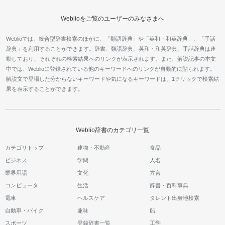
Weblioをご覧のユーザーのみなさまへ
Weblioでは、統合型辞書検索のほかに、「類語辞典」や「英和・和英辞典」、「手話
辞典」を利用することができます。辞書、類語辞典、英和・和英辞典、手話辞典は連
動しており、それぞれの検索結果へのリンクが表示されます。また、解説記事の本文
中では、Weblioに登録されている他のキーワードへのリンクが自動的に貼られます。
解説文で登場した分からないキーワードや気になるキーワードは、1クリックで検索結
果を表示することができます。
Weblio辞書のカテゴリ一覧
カテゴリトップ
建物・不動産
食品
ビジネス
学問
人名
業界用語
文化
方言
コンピュータ
生活
辞書・百科事典
電車
ヘルスケア
タレント出身地検索
自動車・バイク
趣味
船
スポーツ
登録辞書一覧
工学