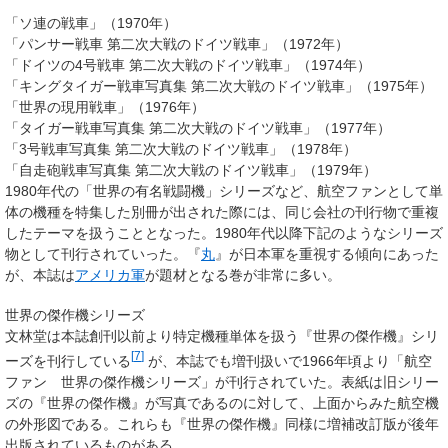
「ソ連の戦車」（1970年）
「パンサー戦車 第二次大戦のドイツ戦車」（1972年）
「ドイツの4号戦車 第二次大戦のドイツ戦車」（1974年）
「キングタイガー戦車写真集 第二次大戦のドイツ戦車」（1975年）
「世界の現用戦車」（1976年）
「タイガー戦車写真集 第二次大戦のドイツ戦車」（1977年）
「3号戦車写真集 第二次大戦のドイツ戦車」（1978年）
「自走砲戦車写真集 第二次大戦のドイツ戦車」（1979年）
1980年代の「世界の有名戦闘機」シリーズなど、航空ファンとして単
体の機種を特集した別冊が出された際には、同じ会社の刊行物で重複
したテーマを扱うこととなった。1980年代以降下記のようなシリーズ
物として刊行されていった。『
丸
』が日本軍を重視する傾向にあった
が、本誌は
アメリカ軍
が題材となる巻が非常に多い。
世界の傑作機シリーズ
文林堂は本誌創刊以前より特定機種単体を扱う『世界の傑作機』シリ
[
7
]
ーズを刊行している
が、本誌でも増刊扱いで1966年頃より「航空
ファン 世界の傑作機シリーズ」が刊行されていた。表紙は旧シリー
ズの『世界の傑作機』が写真であるのに対して、上面からみた航空機
の外形図である。これらも『世界の傑作機』同様に増補改訂版が後年
出版されているものがある。