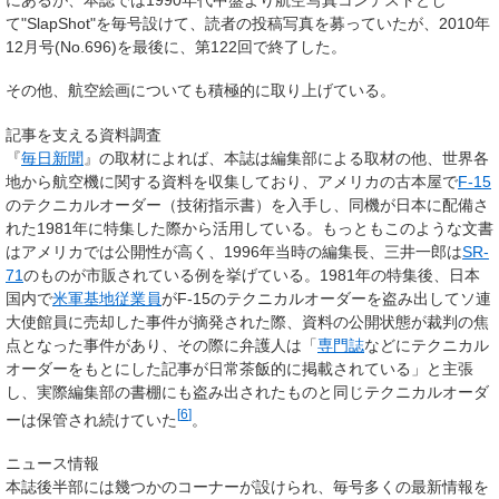
て"SlapShot"を毎号設けて、読者の投稿写真を募っていたが、2010年
12月号(No.696)を最後に、第122回で終了した。
その他、航空絵画についても積極的に取り上げている。
記事を支える資料調査
『
毎日新聞
』の取材によれば、本誌は編集部による取材の他、世界各
地から航空機に関する資料を収集しており、アメリカの古本屋で
F-15
のテクニカルオーダー（技術指示書）を入手し、同機が日本に配備さ
れた1981年に特集した際から活用している。もっともこのような文書
はアメリカでは公開性が高く、1996年当時の編集長、三井一郎は
SR-
71
のものが市販されている例を挙げている。1981年の特集後、日本
国内で
米軍基地従業員
がF-15のテクニカルオーダーを盗み出してソ連
大使館員に売却した事件が摘発された際、資料の公開状態が裁判の焦
点となった事件があり、その際に弁護人は「
専門誌
などにテクニカル
オーダーをもとにした記事が日常茶飯的に掲載されている」と主張
し、実際編集部の書棚にも盗み出されたものと同じテクニカルオーダ
[
6
]
ーは保管され続けていた
。
ニュース情報
本誌後半部には幾つかのコーナーが設けられ、毎号多くの最新情報を