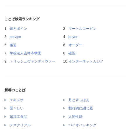
ことば検索ランキング
姉とボイン
マートルコービン
service
buyer
邂逅
オーダー
学校法人吉祥寺学園
確認
トリッシュヴァンディヴァー
インターネットカジノ
新着のことば
エキスポ
月とすっぽん
図々しい
割れ鍋に綴じ蓋
超加工食品
人間性能
テスクリアル
バイオハッキング