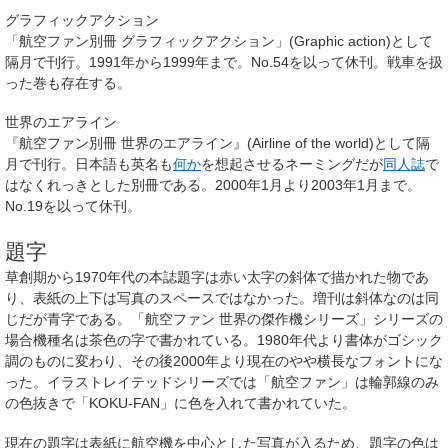
グラフィックアクション
「航空ファン別冊 グラフィックアクション」(Graphic action)として
隔月で刊行。1991年から1999年まで。No.54を以って休刊。戦車を扱
った巻も存在する。
世界のエアライン
『航空ファン別冊 世界のエアライン』(Airline of the world)として隔
月で刊行。日本語も英名も
何か
を想起させるネーミングだが
同人誌
で
はなくれっきとした別冊である。2000年1月より2003年1月まで。
No.19を以って休刊。
題字
草創期から1970年代の本誌題字は赤い太字の斜体で描かれた物であ
り、表紙の上下は写真のスペースではなかった。増刊は斜体なのは同
じだが青字である。「航空ファン 世界の傑作機シリーズ」シリーズの
場合機種名は茶色の字で書かれている。1980年代より書体がゴシック
調のものに変わり、その後2000年より現在のやや横長なフォントにな
った。イラストレイテッドシリーズでは「航空ファン」は輪郭線のみ
の色抜きで「KOKU-FAN」に色を入れて書かれていた。
現在の題字は表紙に航空機を中心とした写真が入るため、題字の色は