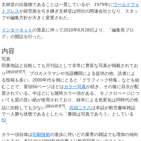
文林堂の出版物であることは一貫しているが、1979年に
ワールドフォ
トプレス
が経営面を引き継ぎ文林堂は同社の関連会社となり、スタッ
フや編集方針が大きく変更された。
インターネット
の普及に伴って2010年6月28日より、『編集長ブロ
グ』の開設を行った。
内容
写真
同業他誌と比較しても月刊誌として非常に豊富な写真が掲載されてお
[
独自研究?
]
り
、プロカメラマンや当該機関による提供の他、読者によ
る投稿も多い。2000年代を例にとると「グラフィック特集」などを組
むことで、冒頭50ページほどは
カラー写真
が続き、その後に目次が配
置されている。中ほどにも随時カラー項がある。
モノクロページにつ
いても質の良い紙が使用されており、経年による色変化は同時代の他
[
独自研究?
]
誌に比較しても少ない
。
兵頭二十八
は本誌が航空趣味雑誌
で一人勝ち状態であるとしたら「勝因は写真であろう」としている
[
5
]
。
カラー項自体は
印刷技術
の進歩に伴いどの業界の雑誌でも増加の傾向
にあるが、本誌では1990年代中盤より航空写真コンテストとし