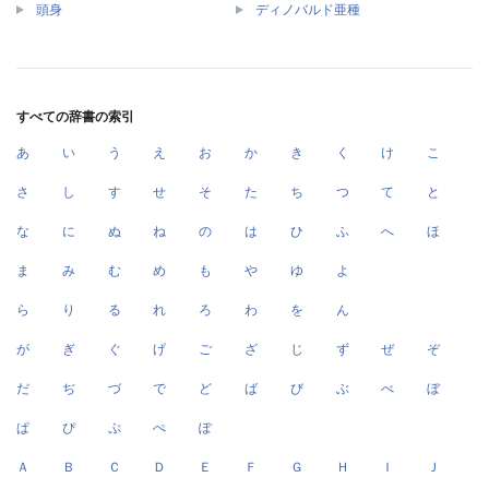
頭身
ディノバルド亜種
すべての辞書の索引
あ
い
う
え
お
か
き
く
け
こ
さ
し
す
せ
そ
た
ち
つ
て
と
な
に
ぬ
ね
の
は
ひ
ふ
へ
ほ
ま
み
む
め
も
や
ゆ
よ
ら
り
る
れ
ろ
わ
を
ん
が
ぎ
ぐ
げ
ご
ざ
じ
ず
ぜ
ぞ
だ
ぢ
づ
で
ど
ば
び
ぶ
べ
ぼ
ぱ
ぴ
ぷ
ぺ
ぽ
Ａ
Ｂ
Ｃ
Ｄ
Ｅ
Ｆ
Ｇ
Ｈ
Ｉ
Ｊ