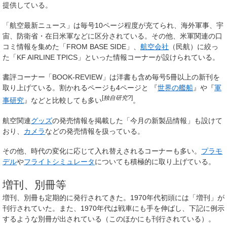
提供している。
「航空最新ニュース」は毎号10ページ程度が充てられ、海外軍事、宇
宙、防衛省・在日米軍などに区分されている。その他、米軍関連の口
コミ情報を集めた「FROM BASE SIDE」、
航空会社
（民航）に絞っ
た「KF AIRLINE TPICS」といった情報コーナーが設けられている。
書評コーナー「BOOK-REVIEW」は洋書も含め毎号5冊以上の新刊を
取り上げている。割かれるページも4ページと
『
世界の艦船
』や『
軍
[
独自研究?
]
事研究
』などと比較しても多い
。
航空関連
グッズ
の発売情報を掲載した「今月の新製品情報」も設けて
おり、
カメラ
などの発売情報を扱っている。
その他、時代の変化に応じて入れ替えされるコーナーも多い。
プラモ
デル
や
フライトシミュレータ
についても積極的に取り上げている。
増刊、別冊等
増刊、別冊も定期的に発行されてきた。1970年代初頭には「増刊」が
刊行されていた。また、1970年代は戦車にも手を伸ばし、下記に例示
するような別冊が出されている（このほかにも刊行されている）。