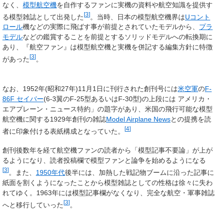
なく、
模型航空機
を自作するファンに実機の資料や航空知識を提供す
[
3
]
る模型雑誌として出発した
。当時、日本の模型航空機界は
Uコント
ロール
機などの実際に飛ばす事が前提とされていたモデルから、
プラ
モデル
などの鑑賞することを前提とするソリッドモデルへの転換期に
あり、『航空ファン』は模型航空機と実機を併記する編集方針に特徴
[
3
]
があった
。
なお、1952年(昭和27年)11月1日に刊行された創刊号には
米空軍
の
F-
86F セイバー
(6-3翼のF-25型あるいはF-30型)の上段には アメリカ・
エアプレーン・ニュース特約」の題字があり、米国の飛行可能な模型
航空機に関する1929年創刊の雑誌
Model Airplane News
との提携を読
[
4
]
者に印象付ける表紙構成となっていた。
創刊後数年を経て航空機ファンの読者から「模型記事不要論」が上が
るようになり、読者投稿欄で模型ファンと論争を始めるようになる
[
3
]
。また、
1950年代
後半には、加熱した戦記物ブームに沿った記事に
紙面を割くようになったことから模型雑誌としての性格は徐々に失わ
れてゆく。1963年には模型記事欄がなくなり、完全な航空・軍事雑誌
[
3
]
へと移行していった
。