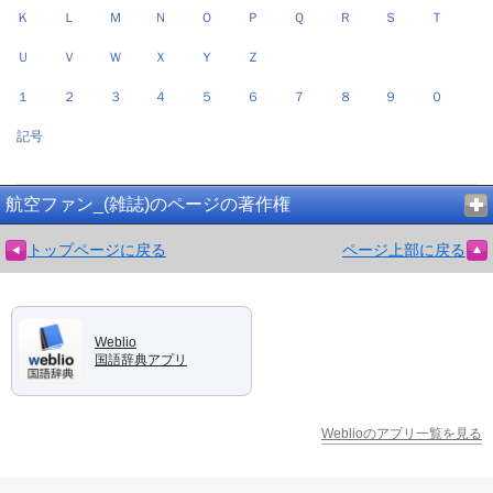
Ｋ
Ｌ
Ｍ
Ｎ
Ｏ
Ｐ
Ｑ
Ｒ
Ｓ
Ｔ
Ｕ
Ｖ
Ｗ
Ｘ
Ｙ
Ｚ
１
２
３
４
５
６
７
８
９
０
記号
航空ファン_(雑誌)のページの著作権
トップページに戻る
ページ上部に戻る
Weblio
国語辞典アプリ
Weblioのアプリ一覧を見る