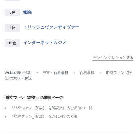
確認
8位
トリッシュヴァンディヴァー
9位
インターネットカジノ
10位
ランキングをもっと見る
Weblio国語辞典
>
辞書・百科事典
>
百科事典
>
航空ファン_(雑
誌)
の意味・解説
「航空ファン_(雑誌)」の関連ページ
「航空ファン_(雑誌)」を解説文に含む用語の一覧
「航空ファン_(雑誌)」を含む用語の索引