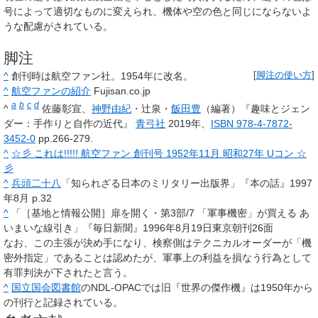
号によって適切なものに変えられ、機体や空の色と同じにならないよ
うな配慮がされている。
脚注
^
創刊時は航空ファン社。1954年に改名。
[
脚注の使い方
]
^
航空ファンの紹介
Fujisan.co.jp
a
b
c
d
^
佐藤彰宣、
神野由紀
・辻泉・
飯田豊
（編著）『趣味とジェン
ダー：手作りと自作の近代』
青弓社
2019年、
ISBN 978-4-7872-
3452-0
pp.266-279.
^
☆彡 これは!!!!! 航空ファン 創刊号 1952年11月 昭和27年 Uコン ☆
彡
^
兵頭二十八
「知られざる日本のミリタリー出版界」『本の話』1997
年8月 p.32
^
「［基地と情報公開］扉を開く・第3部/7 「軍事機密」が買える あ
いまいな線引き」『毎日新聞』1996年8月19日東京朝刊26面
なお、この主張が決め手になり、検察側はテクニカルオーダーが「機
密外指定」であることは認めたが、軍事上の利益を損なう行為として
有罪判決が下されたと言う。
^
国立国会図書館
のNDL-OPACでは旧『世界の傑作機』は1950年から
の刊行と記録されている。