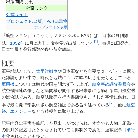
出版間隔
月刊
外部リンク
公式サイト
プロジェクト:出版
／
Portal:書物
テンプレートを表示
『
航空ファン
』（こうくうファン,KOKU-FAN）は、日本の月刊雑
[
1
]
誌。
1952年
11月に創刊。文林堂が出版している
。毎月21日発売。
日本で最も発行部数の多い航空雑誌。
概要
軍事雑誌として、
太平洋戦争
や日本軍などを主要なターゲットに据え
た雑誌が多い中で、時代と地域について幅の広さを売りとしている。
軍用機
については時代や国を問わず取り上げ、
航空事故調査委員会
や
航空機関連の催しなど民間機が関係する出来事にも触れる軍用航空機
の総合誌である。航空誌販売を行う書店側もこうした事情に触れ、日
[
2
]
本で最も発行部数の多い航空雑誌である旨を述べている
。他に
航空
祭
、
エアショー
なども積極的に取り上げる。
記事内容は事実を略記した見出しがつけられ、本文でも人物、組織へ
の批判的記述はたとえなされていても抑制的である。連載記事は
単行
本
化されることも多い。