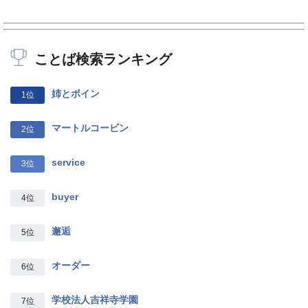
ことば検索ランキング
姉とボイン
1位
マートルコービン
2位
service
3位
buyer
4位
邂逅
5位
オーダー
6位
学校法人吉祥寺学園
7位