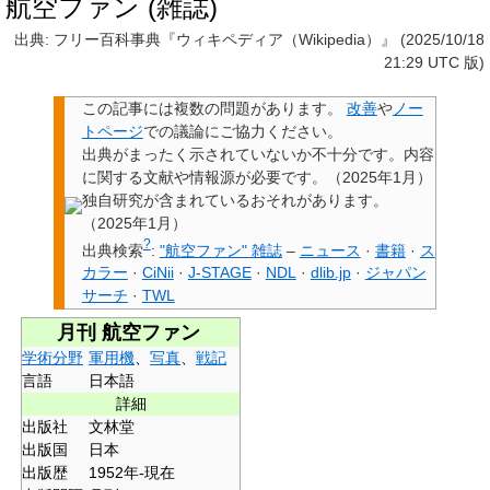
航空ファン (雑誌)
出典: フリー百科事典『ウィキペディア（Wikipedia）』 (2025/10/18
21:29 UTC 版)
この記事には
複数の問題があります
。
改善
や
ノー
トページ
での議論にご協力ください。
出典
がまったく示されていないか不十分です。内容
に関する文献や情報源が必要です。
（
2025年1月
）
独自研究
が含まれているおそれがあります。
（
2025年1月
）
?
出典検索
:
"航空ファン" 雑誌
–
ニュース
·
書籍
·
ス
カラー
·
CiNii
·
J-STAGE
·
NDL
·
dlib.jp
·
ジャパン
サーチ
·
TWL
月刊 航空ファン
学術分野
軍用機
、
写真
、
戦記
言語
日本語
詳細
出版社
文林堂
出版国
日本
出版歴
1952年-現在