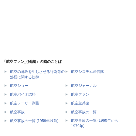
「航空ファン_(雑誌)」の隣のことば
航空の危険を生じさせる行為等の
航空システム通信隊
処罰に関する法律
航空ショー
航空ジャーナル
航空バイオ燃料
航空ファン
航空レーザー測量
航空主兵論
航空事故
航空事故の一覧
航空事故の一覧 (1960年から
航空事故の一覧 (1959年以前)
1979年)