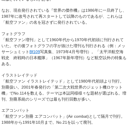
なお、現在発行されている『世界の傑作機』は1986年に一旦終了し、
1987年に改号されて再スタートして以降のものであるが、これらは
「航空ファン」の名を冠さずに発行されている。
フォトグラフ
「航空ファン増刊」として1960年代から1970年代初頭に刊行されて
いた。その後フォトグラフの字が抜けた増刊も刊行される（例：メッ
サーシュミット
Bf109
写真集、1973年4月号増刊）。「太平洋航空海
戦史 終戦時の日本艦隊」（1967年新年増刊）など航空以外の特集も
ある。
イラストレイテッド
「航空ファン イラストレイテッド」として1980年代初頭より刊行。
別冊扱い。2001年春発行の「第二次大戦世界のジェット機ロケット
機」でNo.114を数える。テーマは本誌同様様々な題材が選ばれる。増
刊、別冊系統のシリーズでは最も刊行回数が多い。
エアコンバット
「航空ファン別冊 エアコンバット」(Air combat)として隔月で刊行。
1988年から1991年10月まで。No.21を以って廃刊。