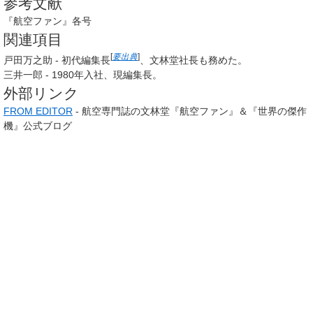
参考文献
『航空ファン』各号
関連項目
[
要出典
]
戸田万之助 - 初代編集長
、文林堂社長も務めた。
三井一郎 - 1980年入社、現編集長。
外部リンク
FROM EDITOR
- 航空専門誌の文林堂『航空ファン』＆『世界の傑作
機』公式ブログ