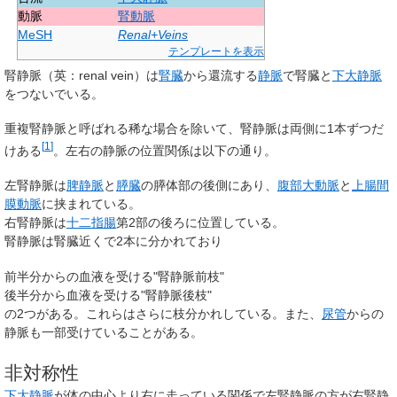
動脈
腎動脈
MeSH
Renal+Veins
テンプレートを表示
腎静脈
（英：renal vein）は
腎臓
から還流する
静脈
で腎臓と
下大静脈
をつないでいる。
重複腎静脈
と呼ばれる稀な場合を除いて、腎静脈は両側に1本ずつだ
[
1
]
けある
。左右の静脈の位置関係は以下の通り。
左腎静脈
は
脾静脈
と
膵臓
の膵体部の後側にあり、
腹部大動脈
と
上腸間
膜動脈
に挟まれている。
右腎静脈
は
十二指腸
第2部の後ろに位置している。
腎静脈は腎臓近くで2本に分かれており
前半分からの血液を受ける"腎静脈前枝"
後半分から血液を受ける"腎静脈後枝"
の2つがある。これらはさらに枝分かれしている。また、
尿管
からの
静脈も一部受けていることがある。
非対称性
下大静脈
が体の中心より右に走っている関係で左腎静脈の方が右腎静