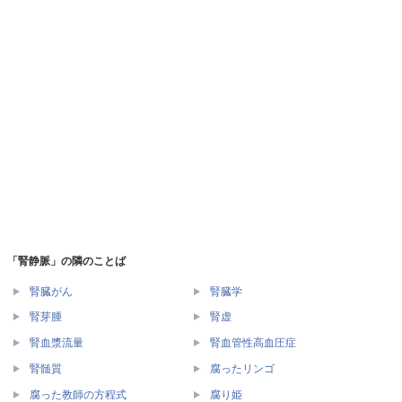
「腎静脈」の隣のことば
腎臓がん
腎臓学
腎芽腫
腎虚
腎血漿流量
腎血管性高血圧症
腎髄質
腐ったリンゴ
腐った教師の方程式
腐り姫