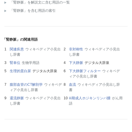
「腎静脈」を解説文に含む用語の一覧
「腎静脈」を含む用語の索引
「腎静脈」の関連用語
関連疾患
ウィキペディア小見出
非対称性
ウィキペディア小見出
し辞書
し辞書
腎単位
生物学用語
下大静脈
デジタル大辞泉
生理的蛋白尿
デジタル大辞泉
下大静脈フィルター
ウィキペデ
ィア小見出し辞書
腹部血管のCT解剖学
ウィキペデ
血流
ウィキペディア小見出し辞
ィア小見出し辞書
書
還流静脈
ウィキペディア小見出
iii期成人ホジキンリンパ腫
がん用
し辞書
語