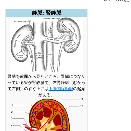
静脈: 腎静脈
腎臓を前面から見たところ。腎臓につなが
っている管が腎静脈で、左腎静脈（むかっ
て右側）のすぐ上には
上腸間膜動脈
の起始
がある。