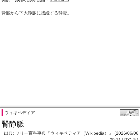
腎臓
から
下大静脈
に
接続する
静脈
。
ウィキペディア
腎静脈
出典: フリー百科事典『ウィキペディア（Wikipedia）』 (2026/06/06
09:11 UTC 版)