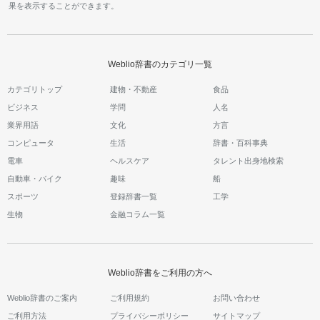
果を表示することができます。
Weblio辞書のカテゴリ一覧
カテゴリトップ
建物・不動産
食品
ビジネス
学問
人名
業界用語
文化
方言
コンピュータ
生活
辞書・百科事典
電車
ヘルスケア
タレント出身地検索
自動車・バイク
趣味
船
スポーツ
登録辞書一覧
工学
生物
金融コラム一覧
Weblio辞書をご利用の方へ
Weblio辞書のご案内
ご利用規約
お問い合わせ
ご利用方法
プライバシーポリシー
サイトマップ