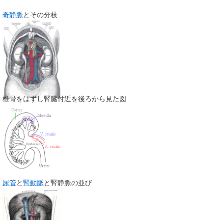
奇静脈
とその分枝
椎骨をはずし腎臓付近を後ろから見た図
尿管
と
腎動脈
と腎静脈の並び