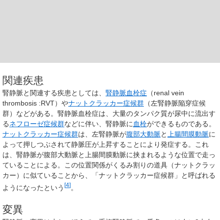
関連疾患
腎静脈と関連する疾患としては、
腎静脈血栓症
（renal vein
thrombosis :RVT）や
ナットクラッカー症候群
（左腎静脈陥穿症候
群）などがある。腎静脈血栓症は、大量のタンパク質が尿中に流出す
る
ネフローゼ症候群
などに伴い、腎静脈に
血栓
ができるものである。
ナットクラッカー症候群
は、左腎静脈が
腹部大動脈
と
上腸間膜動脈
に
よって押しつぶされて静脈圧が上昇することにより発症する。これ
は、腎静脈が腹部大動脈と上腸間膜動脈に挟まれるような位置で走っ
ていることによる。この位置関係がくるみ割りの道具（ナットクラッ
カー）に似ていることから、「ナットクラッカー症候群」と呼ばれる
[
4
]
ようになったという
。
変異