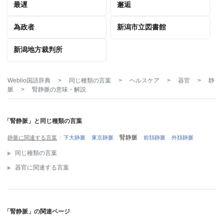
最遅
邂逅
為政者
新潟市立図書館
新潟地方裁判所
Weblio国語辞典
>
同じ種類の言葉
>
ヘルスケア
>
器官
>
静
脈
>
腎静脈
の意味・解説
「腎静脈」と同じ種類の言葉
腎静脈
静脈に関連する言葉
下大静脈
東京静脈
前頚静脈
外頚静脈
同じ種類の言葉
器官に関連する言葉
「腎静脈」の関連ページ