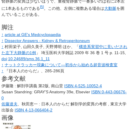
腎静脈の変異は少ないほうで、重複腎静脈で一番多いのは右に2本左
[
5
]
に1本あるものである
。この他、左側に複数ある場合は
大動脈
を囲
んでいることがある。
脚注
↑
article at GE's Medcyclopaedia
↑
Dissector Answers - Kidney & Retroperitoneum
↑
村田栄子, 山田久美子, 天野博明 ほか、「
構造系実習中に見いだされ
た左下大静脈の1例
」 埼玉医科大学雑誌 2009 年 36 巻 1 号 p. 11-15,
doi
:
10.24689/sms.36.1_11
↑
ナットクラッカー現象について―初歩から始める超音波検査室
↑
『日本人のからだ』、285-286頁
参考文献
伊藤隆
: 解剖学講義 第2版, 南山堂
ISBN 4-525-10052-4
Susan Standring: GRAY'S Anatomy 39e, Elsevier
ISBN 0-443-06676-
0
佐藤達夫
、秋田恵一
: 日本人のからだ 解剖学的変異の考察 , 東京大学
出版会
ISBN 4-13-066404-2
画像