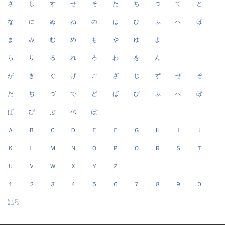
さ
し
す
せ
そ
た
ち
つ
て
と
な
に
ぬ
ね
の
は
ひ
ふ
へ
ほ
ま
み
む
め
も
や
ゆ
よ
ら
り
る
れ
ろ
わ
を
ん
が
ぎ
ぐ
げ
ご
ざ
じ
ず
ぜ
ぞ
だ
ぢ
づ
で
ど
ば
び
ぶ
べ
ぼ
ぱ
ぴ
ぷ
ぺ
ぽ
Ａ
Ｂ
Ｃ
Ｄ
Ｅ
Ｆ
Ｇ
Ｈ
Ｉ
Ｊ
Ｋ
Ｌ
Ｍ
Ｎ
Ｏ
Ｐ
Ｑ
Ｒ
Ｓ
Ｔ
Ｕ
Ｖ
Ｗ
Ｘ
Ｙ
Ｚ
１
２
３
４
５
６
７
８
９
０
記号