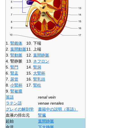
1.
腎錐体
10. 下端
2.
葉間動脈
11. 上端
3.
腎動脈
12.
葉間静脈
4.
腎静脈
13.
ネフロン
5.
腎門
14.
腎洞
6.
腎盂
15.
大腎杯
7.
尿管
16.
腎乳頭
8.
小腎杯
17.
腎柱
9.
腎被膜
英語
renal vein
ラテン語
venae renales
グレイの解剖学
書籍中の説明（英語）
血液の排出元
腎臓
起始
葉間静脈
合流
下大静脈