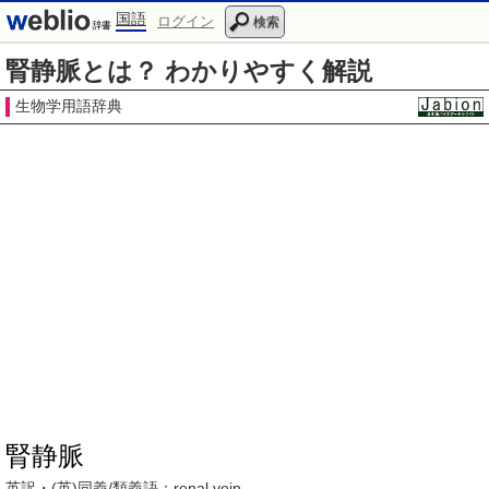
国語
ログイン
検索
腎静脈とは？ わかりやすく解説
生物学用語辞典
腎静脈
英訳・(英)同義/類義語：
renal vein