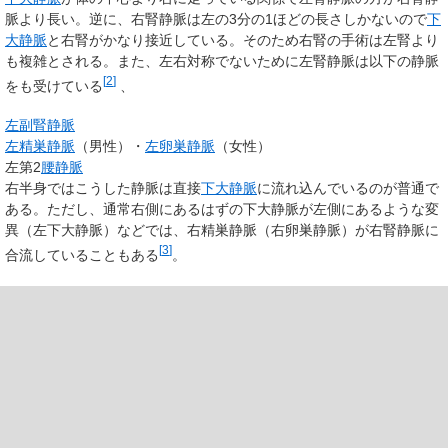
脈より長い。逆に、右腎静脈は左の3分の1ほどの長さしかないので
下
大静脈
と右腎がかなり接近している。そのため右腎の手術は左腎より
も複雑とされる。また、左右対称でないために左腎静脈は以下の静脈
[
2
]
をも受けている
、
左副腎静脈
左精巣静脈
（男性）・
左卵巣静脈
（女性）
左第2
腰静脈
右半身ではこうした静脈は直接
下大静脈
に流れ込んでいるのが普通で
ある。ただし、通常右側にあるはずの下大静脈が左側にあるような変
異（
左下大静脈
）などでは、右精巣静脈（右卵巣静脈）が右腎静脈に
[
3
]
合流していることもある
。