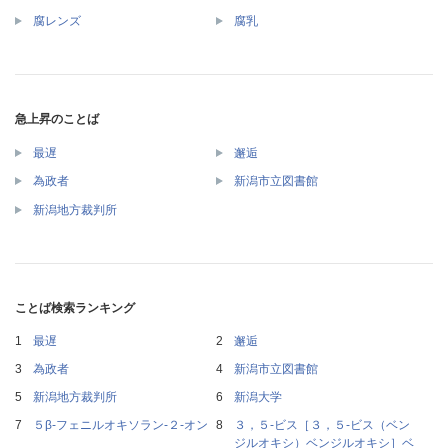
腐レンズ
腐乳
急上昇のことば
最遅
邂逅
為政者
新潟市立図書館
新潟地方裁判所
ことば検索ランキング
最遅
邂逅
為政者
新潟市立図書館
新潟地方裁判所
新潟大学
５β‐フェニルオキソラン‐２‐オン
３，５‐ビス［３，５‐ビス（ベン
ジルオキシ）ベンジルオキシ］ベ