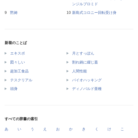
ンジルブロミド
黙祷
新島式コロニー回転受け身
新着のことば
エキスポ
月とすっぽん
図々しい
割れ鍋に綴じ蓋
超加工食品
人間性能
テスクリアル
バイオハッキング
頭身
ディノバルド亜種
すべての辞書の索引
あ
い
う
え
お
か
き
く
け
こ