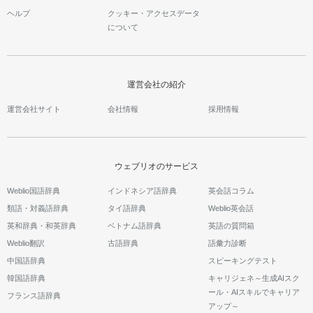
ヘルプ
クッキー・アクセスデータ
について
運営会社の紹介
運営会社サイト
会社情報
採用情報
ウェブリオのサービス
Weblio国語辞典
インドネシア語辞典
英会話コラム
類語・対義語辞典
タイ語辞典
Weblio英会話
英和辞典・和英辞典
ベトナム語辞典
英語の質問箱
Weblio翻訳
古語辞典
語彙力診断
中国語辞典
スピーキングテスト
韓国語辞典
キャリジェネ～生成AIスク
ール・AIスキルでキャリア
フランス語辞典
アップ～