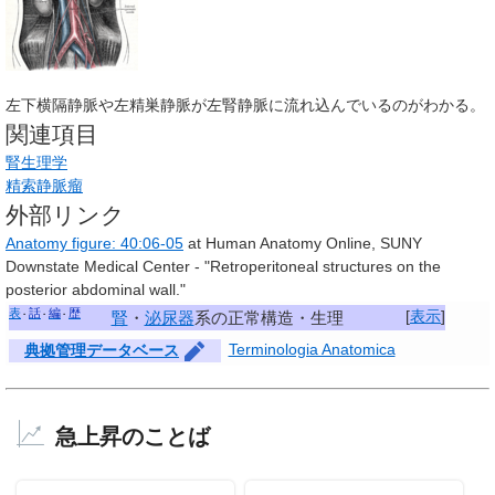
左下横隔静脈や左精巣静脈が左腎静脈に流れ込んでいるのがわかる。
関連項目
腎生理学
精索静脈瘤
外部リンク
Anatomy figure: 40:06-05
at Human Anatomy Online, SUNY
Downstate Medical Center
- "Retroperitoneal structures on the
posterior abdominal wall."
表
話
編
歴
[
表示
]
腎
・
泌尿器
系の正常構造・生理
Terminologia Anatomica
典拠管理データベース
急上昇のことば