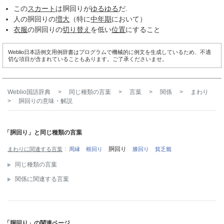
この
スカート
は胴回りが
ゆるゆる
だ.
人の胴回りの
増大
（特に
中年期
において）
衣服
の胴回りの
切り替え
を低い
位置
にすること
Weblio日本語例文用例辞書はプログラムで機械的に例文を生成しているため、不適
切な項目が含まれていることもあります。ご了承くださいませ。
Weblio国語辞典
>
同じ種類の言葉
>
言葉
>
関係
>
まわり
>
胴回り
の意味・解説
「胴回り」と同じ種類の言葉
胴回り
まわりに関連する言葉
周縁
根回り
膝回り
貧乏籤
同じ種類の言葉
関係に関連する言葉
「胴回り」の関連ページ