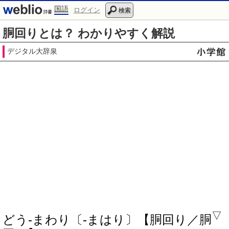
国語
ログイン
検索
胴回りとは？ わかりやすく解説
デジタル大辞泉
▽
どう‐まわり〔‐まはり〕【胴回り／胴