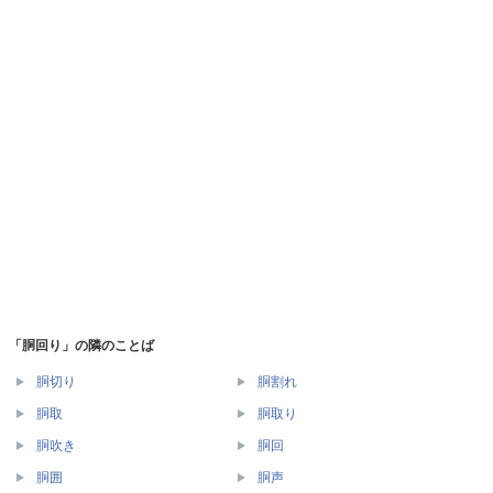
「胴回り」の隣のことば
胴切り
胴割れ
胴取
胴取り
胴吹き
胴回
胴囲
胴声