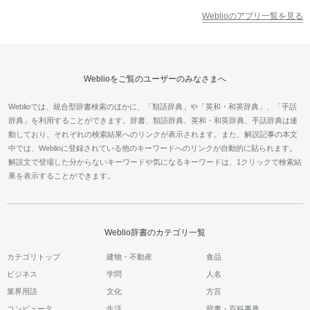
Weblioのアプリ一覧を見る
Weblioをご覧のユーザーのみなさまへ
Weblioでは、統合型辞書検索のほかに、「類語辞典」や「英和・和英辞典」、「手話
辞典」を利用することができます。辞書、類語辞典、英和・和英辞典、手話辞典は連
動しており、それぞれの検索結果へのリンクが表示されます。また、解説記事の本文
中では、Weblioに登録されている他のキーワードへのリンクが自動的に貼られます。
解説文で登場した分からないキーワードや気になるキーワードは、1クリックで検索結
果を表示することができます。
Weblio辞書のカテゴリ一覧
カテゴリトップ
建物・不動産
食品
ビジネス
学問
人名
業界用語
文化
方言
コンピュータ
生活
辞書・百科事典