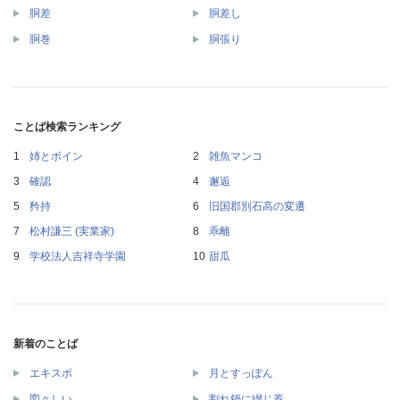
胴差
胴差し
胴巻
胴張り
ことば検索ランキング
姉とボイン
雑魚マンコ
確認
邂逅
矜持
旧国郡別石高の変遷
松村謙三 (実業家)
乖離
学校法人吉祥寺学園
甜瓜
新着のことば
エキスポ
月とすっぽん
図々しい
割れ鍋に綴じ蓋