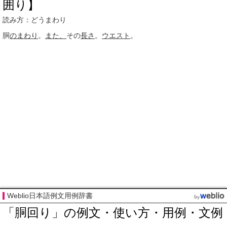
囲り】
読み方：どうまわり
胴
のまわり
。
また、
その
長さ
。
ウエスト
。
Weblio日本語例文用例辞書
「胴回り」の例文・使い方・用例・文例