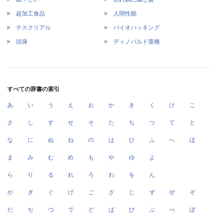
超加工食品
人間性能
テスクリアル
バイオハッキング
頭身
ディノバルド亜種
すべての辞書の索引
あ
い
う
え
お
か
き
く
け
こ
さ
し
す
せ
そ
た
ち
つ
て
と
な
に
ぬ
ね
の
は
ひ
ふ
へ
ほ
ま
み
む
め
も
や
ゆ
よ
ら
り
る
れ
ろ
わ
を
ん
が
ぎ
ぐ
げ
ご
ざ
じ
ず
ぜ
ぞ
だ
ぢ
づ
で
ど
ば
び
ぶ
べ
ぼ