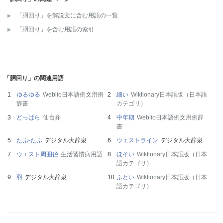
「胴回り」を解説文に含む用語の一覧
「胴回り」を含む用語の索引
「胴回り」の関連用語
ゆるゆる
Weblio日本語例文用例
細い
Wiktionary日本語版（日本語
辞書
カテゴリ）
どっぱら
仙台弁
中年期
Weblio日本語例文用例辞
書
たぷ‐たぷ
デジタル大辞泉
ウエストライン
デジタル大辞泉
ウエスト周囲径
生活習慣病用語
ほそい
Wiktionary日本語版（日本
語カテゴリ）
羽
デジタル大辞泉
ふとい
Wiktionary日本語版（日本
語カテゴリ）