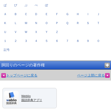
ぱ
ぴ
ぷ
ぺ
ぽ
Ａ
Ｂ
Ｃ
Ｄ
Ｅ
Ｆ
Ｇ
Ｈ
Ｉ
Ｊ
Ｋ
Ｌ
Ｍ
Ｎ
Ｏ
Ｐ
Ｑ
Ｒ
Ｓ
Ｔ
Ｕ
Ｖ
Ｗ
Ｘ
Ｙ
Ｚ
１
２
３
４
５
６
７
８
９
０
記号
胴回りのページの著作権
トップページに戻る
ページ上部に戻る
Weblio
国語辞典アプリ