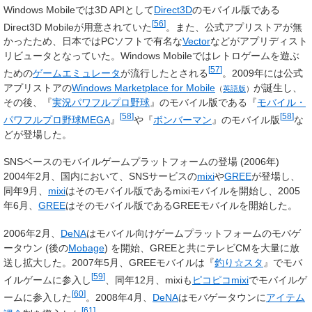
Windows Mobileでは3D APIとして
Direct3D
のモバイル版である
[
56
]
Direct3D Mobileが用意されていた
。また、公式アプリストアが無
かったため、日本ではPCソフトで有名な
Vector
などがアプリディスト
リビュータとなっていた。Windows Mobileではレトロゲームを遊ぶ
[
57
]
ための
ゲームエミュレータ
が流行したとされる
。2009年には公式
アプリストアの
Windows Marketplace for Mobile
が誕生し、
（
英語版
）
その後、『
実況パワフルプロ野球
』のモバイル版である『
モバイル・
[
58
]
[
58
]
パワフルプロ野球MEGA
』
や『
ボンバーマン
』のモバイル版
な
どが登場した。
SNSベースのモバイルゲームプラットフォームの登場 (2006年)
2004年2月、国内において、SNSサービスの
mixi
や
GREE
が登場し、
同年9月、
mixi
はそのモバイル版であるmixiモバイルを開始し、2005
年6月、
GREE
はそのモバイル版であるGREEモバイルを開始した。
2006年2月、
DeNA
はモバイル向けゲームプラットフォームのモバゲ
ータウン (後の
Mobage
) を開始、GREEと共にテレビCMを大量に放
送し拡大した。2007年5月、GREEモバイルは『
釣り☆スタ
』でモバ
[
59
]
イルゲームに参入し
、同年12月、mixiも
ピコピコmixi
でモバイルゲ
[
60
]
ームに参入した
。2008年4月、
DeNA
はモバゲータウンに
アイテム
[
61
]