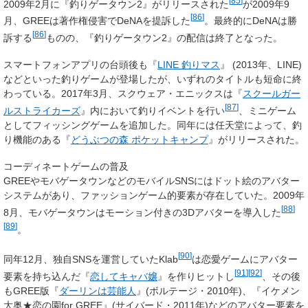
[
85
]
2009年2月に『釣りゲータウン2』がリリースされた
が2009年9
[
86
]
月、GREEは著作権侵害でDeNAを提訴した
。最終的にDeNAは勝
[
86
]
訴する
ものの、『釣りゲータウン2』の配信は終了となった。
スマートフォンアプリの台頭後も『
LINE 釣りマス
』 (2013年、LINE)
などといった釣りゲームが登場したが、いずれのタイトルも短命に終
わっている。2017年3月、スクウェア・エニックスは『
スクールガー
[
87
]
ルストライカーズ
』内において釣りイベントを行い
、ミニゲーム
としてフィッシングゲームを追加した。同年には任天堂によって、釣
り機能のある『
どうぶつの森 ポケットキャンプ
』がリリースされた。
コーディネートゲームの普及
GREEやモバゲータウンなどのモバイルSNSにはドット絵のアバター
システムがあり、ファッションゲーム的要素が存在していた。2009年
[
88
]
8月、モバゲータウンはモーション付きの3Dアバターを導入した
[
89
]
。
[
90
]
同年12月、独自SNSを運営していたKlab
は恋愛ゲームにアバター
[
91
]
[
92
]
要素を持ち込んだ『
恋してキャバ嬢
』を作りヒットし
、その後
もGREE版『
ダーリンは芸能人
』(ボルテージ・2010年)、『イケメン
大奥★恋の園for GREE』(サイバード・2011年)などのアバター要素を