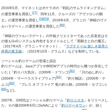
2016年5月、マイネットはポケラボの『戦乱のサムライキングダム』
[
77
]
の運営事業を買収し
、同年11月、クルーズの『アヴァロンの騎
[
78
]
[
79
]
士』の運営事業を買収し
、2018年4月、グラニの『神獄のヴァ
[
80
]
ルハラゲート』の運営事業を買収した
。
『神獄のヴァルハラゲート』の中核クリエイターであった谷直史はそ
の後もGvGシステムを内包するタイトルとして『黒騎士と白の魔王』
（2017年4月・グラニ→マイネット）、『
ラグナドール 妖しき皇帝と
終焉の夜叉姫
』（2021年10月・グラムス）などを制作している。
ソーシャル釣りゲームの登場と訴訟
釣りゲームは、JavaアプリやBREWアプリの時代から幾つか存在して
[
81
]
いた (『釣りバカ気分』 (1999年・ドワンゴ)
、『川のぬし釣り』
[
82
]
(2004年・マーベラスライブウェア)
、『釣り物語』 (2005年・ナ
[
83
]
ムコ)
、『ブレス オブ ファイア 竜の釣り師』(2005年・カプコン)
[
84
]
など)。
2007年、GREEはソーシャル釣りゲーム『
釣り☆スタ
』をリリースし
た。その後2008年8月にDeNAにより『
釣りゲータウン
』が、続く