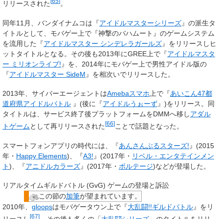
[
65
]
リリースされた
。
同年11月、バンダイナムコは『
アイドルマスターシリーズ
』の派生タ
イトルとして、モバゲー上で『神撃のバハムート』のゲームシステム
を流用した『
アイドルマスター シンデレラガールズ
』をリリースしヒ
ットタイトルとなる。その後も2013年にGREE上で『
アイドルマスタ
ー ミリオンライブ!
』を、2014年にモバゲー上で男性アイドル版の
『
アイドルマスター SideM
』を相次いでリリースした。
2013年、サイバーエージェントは
Amebaスマホ
上で『
あいこん47都
道府県アイドルバトル
』(後に『
アイドルうぉーず
』)をリリース。同
タイトルは、サービス終了後プラットフォームをDMMへ移し
アダル
[
66
]
トゲーム
として再リリースされた
ことで話題となった。
スマートフォンアプリの時代には、『
あんさんぶるスターズ!
』(2015
年・
Happy Elements
)、『
A3!
』(2017年・
リベル・エンタテインメン
ト
)、『
アニドルカラーズ
』(2017年・
ボルテージ
)などが登場した。
リアルタイムギルドバトル (GvG) ゲームの登場と訴訟
この節の
加筆
が望まれています。
2010年、
gloops
はモバゲータウン上で『
大乱闘!!ギルドバトル
』をリ
[
67
]
リースし
、その後も多くの「
大乱闘シリーズ
」のタイトルをリリ