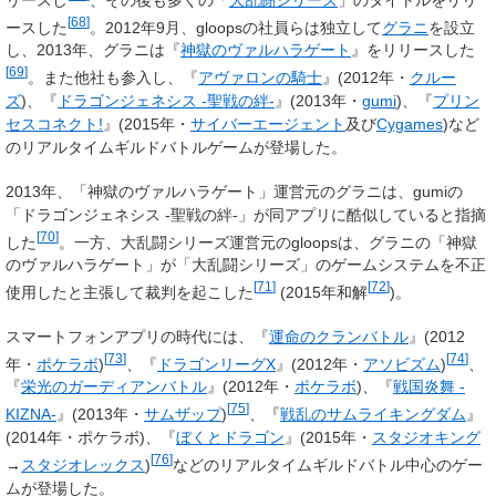
[
68
]
ースした
。2012年9月、gloopsの社員らは独立して
グラニ
を設立
し、2013年、グラニは『
神獄のヴァルハラゲート
』をリリースした
[
69
]
。また他社も参入し、『
アヴァロンの騎士
』(2012年・
クルー
ズ
)、『
ドラゴンジェネシス -聖戦の絆-
』(2013年・
gumi
)、『
プリン
セスコネクト!
』(2015年・
サイバーエージェント
及び
Cygames
)など
のリアルタイムギルドバトルゲームが登場した。
2013年、「神獄のヴァルハラゲート」運営元のグラニは、gumiの
「ドラゴンジェネシス -聖戦の絆-」が同アプリに酷似していると指摘
[
70
]
した
。一方、大乱闘シリーズ運営元のgloopsは、グラニの「神獄
のヴァルハラゲート」が「大乱闘シリーズ」のゲームシステムを不正
[
71
]
[
72
]
使用したと主張して裁判を起こした
(2015年和解
)。
スマートフォンアプリの時代には、『
運命のクランバトル
』(2012
[
73
]
[
74
]
年・
ポケラボ
)
、『
ドラゴンリーグX
』(2012年・
アソビズム
)
、
『
栄光のガーディアンバトル
』(2012年・
ポケラボ
)、『
戦国炎舞 -
[
75
]
KIZNA-
』(2013年・
サムザップ
)
、『
戦乱のサムライキングダム
』
(2014年・ポケラボ)、『
ぼくとドラゴン
』(2015年・
スタジオキング
[
76
]
→
スタジオレックス
)
などのリアルタイムギルドバトル中心のゲー
ムが登場した。