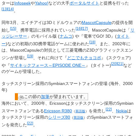
ターは
Infoseek
や
Yahoo!
などの大手
ポータルサイト
と提携を行った
[
13
]
[
14
]
。
同年3月、エイチアイは3Dミドルウェアの
MascotCapsule
の提供を開
[
15
]
[
16
]
[
17
]
始し
、携帯電話に採用されていった
。MascotCapsuleは「
リ
ッジレーサー
」のモバイル版 (
ナムコ
) や『電車でGO! 3D』(
タイト
[
18
]
ー
)などの初期の3D携帯電話ゲームに使われた
。また、2002年に
は、MascotCapsuleの対抗として三菱電機のZ3Dグラフィックスエン
[
19
]
ジンが登場し
、それに向けて『
どこでもチョコボ
』 (スクウェア)
[
20
]
[
21
]
や『
サイキックフォース～EPISODE ONE～
』 (タイトー)
など
のゲームが登場した。
タッチスクリーン採用のSymbianスマートフォンの登場 (海外、2000
年)
この節の
加筆
が望まれています。
海外において、2000年、Ericssonはタッチスクリーン採用のSymbian
[
22
]
スマートフォンである
Ericsson R380
を発売し
、
Nokia
は
（
英語版
）
タッチスクリーン採用の
シリーズ80
のSymbianスマートフォ
（
英語版
）
[
22
]
ンを発売した
。