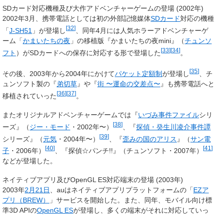
SDカード対応機種及び大作アドベンチャーゲームの登場 (2002年)
2002年3月、携帯電話としては初の外部記憶媒体
SDカード
対応の機種
[
32
]
「
J-SH51
」が登場し
、同年4月には人気ホラーアドベンチャーゲ
ーム「
かまいたちの夜
」の移植版『かまいたちの夜mini』（
チュンソ
[
33
]
[
34
]
フト
）がSDカードへの保存に対応する形で登場した
。
[
35
]
その後、2003年から2004年にかけて
パケット定額制
が登場し
、チ
ュンソフト製の『
弟切草
』や『
街 〜運命の交差点〜
』も携帯電話へと
[
36
]
[
37
]
移植されていった
。
またオリジナルアドベンチャーゲームでは『
いづみ事件ファイル
シリ
[
38
]
ーズ』（
ジー・モード
・2002年〜）
、『
探偵・癸生川凌介事件譚
[
39
]
シリーズ』（
元気
・2004年〜）
、『
歪みの国のアリス
』（
サン電
[
40
]
[
41
]
子
・2006年）
、『探偵☆パンチ!!』（チュンソフト・2007年）
などが登場した。
ネイティブアプリ及びOpenGL ES対応端末の登場 (2003年)
2003年
2月21日
、auはネイティブアプリプラットフォームの「
EZア
プリ（BREW）
」サービスを開始した。また、同年、モバイル向け標
準3D APIの
OpenGL ES
が登場し、多くの端末がそれに対応していっ