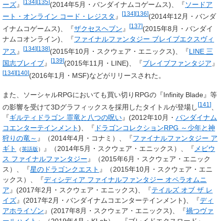
[
134
]
[
135
]
ーズ
』
(2014年5月・バンダイナムコゲームス)、『
ソードア
[
134
]
[
136
]
ート・オンライン コード・レジスタ
』
(2014年12月・バンダ
[
137
]
イナムコゲームス)
、『
ザクセスヘブン
』
(2015年8月・バンダイ
ナムコオンライン)、『
ファイナルファンタジー ブレイブエクスヴィ
[
134
]
[
138
]
アス
』
(2015年10月・スクウェア・エニックス)
、『
LINE 三
[
139
]
国志ブレイブ
』
(2015年11月・LINE)
、『
ブレイブファンタジア
』
[
134
]
[
140
]
(2016年1月・MSF)などがリリースされた。
また、ソーシャルRPGにおいても買い切りRPGの『Infinity Blade』等
[
141
]
の影響を受けて3Dグラフィックスを採用したタイトルが登場し
、
『
ギルティドラゴン 罪竜と八つの呪い
』(2012年10月・
バンダイナム
コエンターテインメント
)、『
ドラゴンコレクションRPG ～少年と神
狩りの竜～
』（2014年4月・コナミ）、『
ファイナルファンタジー ア
ギト
』（2014年5月・スクウェア・エニックス）、『
メビウ
（
英語版
）
ス ファイナルファンタジー
』（2015年6月・スクウェア・エニック
ス）、『
星のドラゴンクエスト
』（2015年10月・スクウェア・エニ
ックス）、『
ディシディア ファイナルファンタジー オペラオムニ
ア
』(2017年2月・スクウェア・エニックス)、『
テイルズ オブ ザ レ
イズ
』(2017年2月・バンダイナムコエンターテインメント)、『
ディ
アホライゾン
』(2017年8月・スクウェア・エニックス)、『
禍つヴァ
ールハイト
』（2019年4月・KLab）、『ブレイドエクスロード』