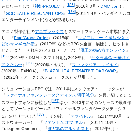
[
153
]
ォロワーとして『
神姫PROJECT
』
(2016年3月・
DMM.com
) 、
[
154
]
『
GOD EATER RESONANT OPS
』
(2018年4月・バンダイナムコ
エンターテインメント)などが登場した。
アニメ製作会社の
アニプレックス
もスマートフォンゲーム市場に参入
し、『
Fate/Grand Order
』 (2015年)、『
マギアレコード 魔法少女ま
どか☆マギカ外伝
』 (2017年) などのRPGを企画・展開し、ヒットさ
せた。また、それらのフォロワーとして『
魔王の始め方オンライン
』
[
155
]
(2017年・DMM・スマホ対応は2018年)、『
サクラ革命 〜華咲く
[
156
]
乙女たち〜
』
(2020年・セガ)、『
ファンタジア・リビルド
』
(2020年・EXNOA)、『
BLAZBLUE ALTERNATIVE DARKWAR
』
（2021年・アークシステムワークス）が登場した。
シミュレーションRPGでは、2011年にスクウェア・エニックスが
『
ファイナルファンタジータクティクス 獅子戦争
』を買い切りとして
[
157
]
スマートフォンに移植した
ほか、2013年にそのシリーズの最新作
としてソーシャルゲームの『ファイナルファンタジータクティクス
[
158
]
S』をリリースした
。その後、『
テラバトル
』（2014年10月・ミ
ストウォーカー）、『
ファントム オブ キル
』（2014年10月・
Fuji&gumi Games）、『
誰ガ為のアルケミスト
』(2017年6月・