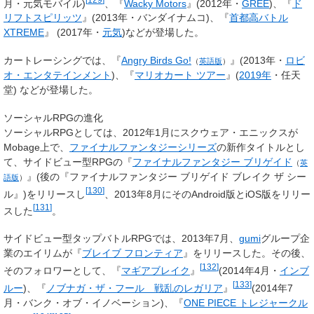
月・元気モバイル)
、『
Wacky Motors
』(2012年・
GREE
)、『
ド
リフトスピリッツ
』(2013年・バンダイナムコ)、『
首都高バトル
XTREME
』 (2017年・
元気
)などが登場した。
カートレーシングでは、『
Angry Birds Go!
』(2013年・
ロビ
（
英語版
）
オ・エンタテインメント
)、『
マリオカート ツアー
』(
2019年
・任天
堂) などが登場した。
ソーシャルRPGの進化
ソーシャルRPGとしては、2012年1月にスクウェア・エニックスが
Mobage上で、
ファイナルファンタジーシリーズ
の新作タイトルとし
て、サイドビュー型RPGの『
ファイナルファンタジー ブリゲイド
（
英
』(後の『ファイナルファンタジー ブリゲイド ブレイク ザ シー
語版
）
[
130
]
ル』)をリリースし
、2013年8月にそのAndroid版とiOS版をリリー
[
131
]
スした
。
サイドビュー型タップバトルRPGでは、2013年7月、
gumi
グループ企
業のエイリムが『
ブレイブ フロンティア
』をリリースした。その後、
[
132
]
そのフォロワーとして、『
マギアブレイク
』
(2014年4月・
インブ
[
133
]
ルー
)、『
ノブナガ・ザ・フール 戦乱のレガリア
』
(2014年7
月・バンク・オブ・イノベーション)、『
ONE PIECE トレジャークル