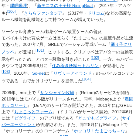
年・
嗶哩嗶哩
)、『
新テニスの王子様 RisingBeat
』 (2017年・アカツ
[
100
]
キ)
、『
きららファンタジア
』 (2017年・
ドリコム
)などの高度な
ルーム機能を副機能として持つゲームが増えていった。
ソーシャル育成ゲーム/栽培ゲーム/放置ゲームの普及
モバイル向けの育成ゲームは長らく『たまごっち』の亜流作品が主流
であった。2007年7月、GREEでソーシャル育成ゲーム『
踊り子クリ
[
101
]
ノッペ
』が登場し
、ヒットする。クリノッペはアバターの自動表
[
102
]
示を行ったため、アバター騒動を引き起こした
。一方、モバゲー
タウンでは2009年9月に「
住み着き妖精セトルリン
」が登場した
[
103
]
。2010年、
So-net
は「
リヴリーアイランド
」のモバイルコンテン
[
104
]
ツである「おでかけリヴリー」を提供した
。
2009年、mixi上で『
サンシャイン牧場
』(Rekoo)のサービスが開始、
2010年にはモバイル版がリリースされた。同年、Mobage上で『
農園
ホッコリーナ
』 (DeNA)のサービスが開始された。2011年にはGREE
上で『
ちょこっとファーム
』 (ドリコム)がサービス開始。2012年6月
には「
ピグライフ
」のアプリ版である『
どこでもピグライフ
』(
サイ
バーエージェント
)が配信された。また、同年8月にはMobage上で
『ホッコリーナ』のクローンゲーム『
ホッコリ！たまごっち～な
』