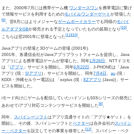
また、2000年7月には携帯ゲーム機
ワンダースワン
を携帯電話に繋げ
て情報サービスを利用するための
モバイルワンダーゲート
が登場した
[
9
]
。翌8月にはよりメジャーな
ゲームボーイカラー
でも同様の
モバイ
[
10
]
ルアダプタGB
が発売される予定となっていたものの延期となり
、
[
11
]
[
10
]
こちらは翌2001年に登場となった
。
Javaアプリの登場と3Dゲームの登場 (2001年)
2001年、各通信会社がJavaアプリプラットフォームを提供し、Java
アプリによる携帯電話ゲームが登場した。同年
1月26日
、NTTドコモ
は「
iアプリ
」サービスを開始し、同年
6月22日
、J-PHONEは「Java
アプリ (現：
S!アプリ
)」サービスを開始し、同年
7月4日
、
au
(現：
KDDI・沖縄セルラー電話)は 「ezplus (現：
EZアプリ
(Java))」サー
ビスを開始した。
iモード向けにゲームを配信していたハドソンも503iシリーズの発売に
[
8
]
あわせてiアプリ対応コンテンツサービスを開始した
。
同年、
スパイシーソフト
はアプリ流通サイトの「アプリ★ゲット」を
開始し、その後、スパイシーソフトと
ベクター
は合弁会社の
スパイシ
[
12
]
ー・ベクター
を設立してその事業を移管した
。スパイシー・ベク