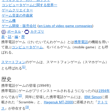
コンピュータゲームに関する世界一
ゲームクリエイター
ゲーム音楽の作曲家
ゲーム機
ゲーム開発・販売会社
(
en:
Lists of video game companies
)
ポータル
カテゴリ
表
話
編
歴
携帯電話ゲーム
（けいたいでんわゲーム）とは
携帯電話
の機能を用い
て遊ぶ
コンピュータゲーム
。
モバイルゲーム
（mobile game）とも呼
ばれる。
スマートフォン
のゲームは、
スマートフォンゲーム
（
スマホゲーム
）
[
1
]
とも呼ばれる
。
歴史
携帯電話ゲームの登場 (1994年)
携帯電話にゲームがプリインストールされるようになったのは
1994年
[
2
]
からであり
、同年に登場した携帯電話ゲームには、
IBM Simon
に搭
載された「Scramble」と、
Hagenuk MT-2000
に搭載された『
テトリ
[
3
]
ス
』が存在する
。