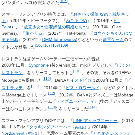
[
105
]
(バンダイナムコ)が開始された
。
スマートフォンアプリの時代には、『
おさわり探偵 なめこ栽培キッ
ト
』 (2011年・ビーワークス)、『
ねこあつめ
』（2014年・
Hit-
Point
）、『
放置少女〜百花繚乱の萌姫たち〜
』 (2017年・Glee
Games)、『
旅かえる
』 (2017年・Hit-Point)、『
コウペンちゃん はな
まる日和
』(2019年・
DMM.futureworks
)などといった
放置ゲーム
のタ
[
106
]
[
107
]
[
108
]
[
109
]
イトルが登場した
。
レストラン経営ゲーム/パーティー主催ゲームの普及
2009年11月、
Synphonie
(後のenish)は、mixiアプリとして『
ぼくの
[
110
]
レストラン
』をリリースしてヒットし
、その後、それをGREEや
[
110
]
Mobageにも提供した
。DeNAと
イストピカ
は2009年12月に『
ビ
[
111
]
ストランテ
』を
、2011年に『
ビストロワールド
』などのタイトル
[
112
]
をMobage上でリリース
。2012年、DeNAとディズニーはMobage
上でパーティー主催ゲーム『
ディズニーパーティ
』(後の『ディズニ
[
113
]
[
114
]
ーはらぺこレストラン』
) をリリースした
。
スマートフォンアプリの時代には、『
LINE アイラブコーヒー
』(2013
年・LINE)や『
クッキングフィーバー
』(2014年・
（
英語版
）
Nordcurrent
)、恋愛ゲーム要素のある『
ときめきレストラン
（
英語版
）