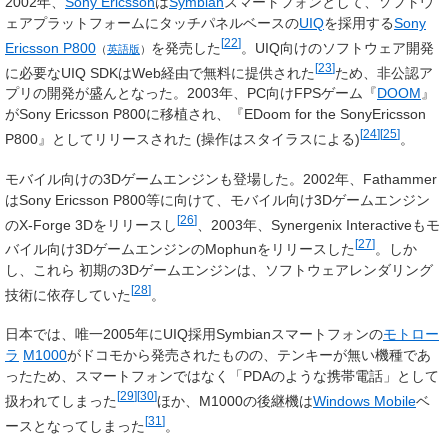
2002年、
Sony Ericsson
は
Symbian
スマートフォンとして、ソフトウ
ェアプラットフォームにタッチパネルベースの
UIQ
を採用する
Sony
[
22
]
Ericsson P800
を発売した
。UIQ向けのソフトウェア開発
（
英語版
）
[
23
]
に必要なUIQ SDKはWeb経由で無料に提供された
ため、非公認ア
プリの開発が盛んとなった。2003年、PC向けFPSゲーム『
DOOM
』
がSony Ericsson P800に移植され、『EDoom for the SonyEricsson
[
24
]
[
25
]
P800』としてリリースされた (操作はスタイラスによる)
。
モバイル向けの3Dゲームエンジンも登場した。2002年、Fathammer
はSony Ericsson P800等に向けて、モバイル向け3Dゲームエンジン
[
26
]
のX-Forge 3Dをリリースし
、2003年、Synergenix Interactiveもモ
[
27
]
バイル向け3DゲームエンジンのMophunをリリースした
。しか
し、これら 初期の3Dゲームエンジンは、ソフトウェアレンダリング
[
28
]
技術に依存していた
。
日本では、唯一2005年にUIQ採用Symbianスマートフォンの
モトロー
ラ
M1000
がドコモから発売されたものの、テンキーが無い機種であ
ったため、スマートフォンではなく「PDAのような携帯電話」として
[
29
]
[
30
]
扱われてしまった
ほか、M1000の後継機は
Windows Mobile
ベ
[
31
]
ースとなってしまった
。