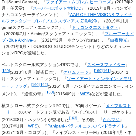
Fuji&gumi Games)、『
ファイアーエムブレム ヒーローズ
』(2017年2
月・任天堂)、『
スーパーロボット大戦DD
』（2019年8月・バンダイ
ナムコエンターテインメント）、『
WAR OF THE VISIONS ファイナ
ルファンタジー ブレイブエクスヴィアス 幻影戦争
』（2019年11月・
gumi/スクウェア・エニックス）、『
ドラゴンクエストタクト
』
（2020年7月・Aiming/スクウェア・エニックス）、『
ブルーアーカイ
ブ -Blue Archive-
』（2021年2月・ネクソン/Yostar）、『
白夜極光
』
（2021年6月・TOURDOG STUDIO/テンセント）などのシミュレー
ションRPGが登場した。
ベルトスクロール式アクションRPGでは、『
スペースファイター
』
[
159
]
[
160
]
[
161
]
(2013年8月・崑崙日本)、『
グリムノーツ
』
(2016年1
月・スクウェア・エニックス)、『
ソードアート・オンライン メモリ
[
160
]
[
162
]
ー・デフラグ
』
(2016年8月・バンダイナムコエンターテイン
[
160
]
メント)、『追憶の青』
(2016年9月・
WFS
)などが登場した。
横スクロール式アクションRPGでは、PC向けゲーム「
メイプルスト
ーリー
」のスマートフォン版である『メイプルストーリーポケット』
[
163
]
(2015年8月・ネクソン) が登場した
。その後、『
ららマジ
』
(2017年1月・
WFS
)、『
Panipani-パラレルニクスパンドラナイト
』
(2017年9月・コロプラ)、『メイプルストーリーM』(2019年4月・ネ