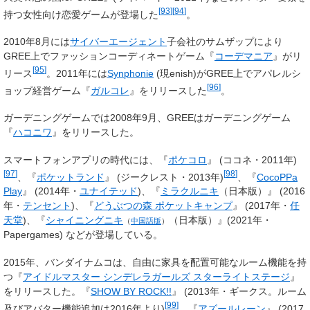
[
93
]
[
94
]
持つ女性向け恋愛ゲームが登場した
。
2010年8月には
サイバーエージェント
子会社のサムザップにより
GREE上でファッションコーディネートゲーム『
コーデマニア
』がリ
[
95
]
リース
。2011年には
Synphonie
(現enish)がGREE上でアパレルシ
[
96
]
ョップ経営ゲーム『
ガルコレ
』をリリースした
。
ガーデニングゲームでは2008年9月、GREEはガーデニングゲーム
『
ハコニワ
』をリリースした。
スマートフォンアプリの時代には、『
ポケコロ
』 (ココネ・2011年)
[
97
]
[
98
]
、『
ポケットランド
』 (ジークレスト・2013年)
、『
CocoPPa
Play
』 (2014年・
ユナイテッド
)、『
ミラクルニキ
（日本版）』 (2016
年・
テンセント
)、『
どうぶつの森 ポケットキャンプ
』 (2017年・
任
天堂
)、『
シャイニングニキ
（日本版）』(2021年・
（
中国語版
）
Papergames) などが登場している。
2015年、バンダイナムコは、自由に家具を配置可能なルーム機能を持
つ『
アイドルマスター シンデレラガールズ スターライトステージ
』
をリリースした。『
SHOW BY ROCK!!
』 (2013年・ギークス。ルーム
[
99
]
及びアバター機能追加は2016年より)
、『
アズールレーン
』 (2017