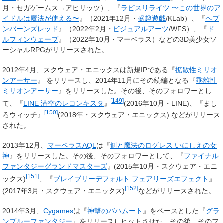
月・セガゲームス→アピリッツ）、『
ラピスリライツ 〜この世界のア
イドルは魔法が使える〜
』（2021年12月・
盛趣遊戯
/KLab）、『
ヘブ
ンバーンズレッド
』（2022年2月・
ビジュアルアーツ
/WFS）、『
ド
ルフィンウェーブ
』（2022年10月・マーベラス）などの3D美少女ソ
ーシャルRPGがリリースされた。
2012年4月、スクウェア・エニックスは新規IPである『
拡散性ミリオ
ンアーサー
』 をリリースし、2014年11月にその続編となる『
乖離性
ミリオンアーサー
』をリリースした。その後、そのフォロワーとし
[
149
]
て、『
LINE 潜空のレコンキスタ
』
(2016年10月・LINE)、『まし
[
150
]
ろウィッチ』
(2018年・スクウェア・エニックス) などがリリース
された。
2013年12月、
マーベラスAQL
は『
剣と魔法のログレス いにしえの女
神
』をリリースした。その後、そのフォロワーとして、『
ファイナル
ファンタジーグランドマスターズ
』(2015年10月・スクウェア・エニ
[
151
]
ックス)
、『
ブレイブリーデフォルト フェアリーズエフェクト
』
[
152
]
(2017年3月・スクウェア・エニックス)
などがリリースされた。
2014年3月、
Cygames
は『
神撃のバハムート
』をベースとした『
グラ
ンブルーファンタジー
』をリリースしヒットさせた。その後、そのフ