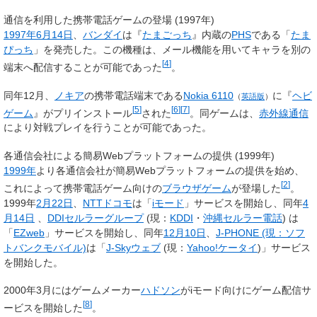
通信を利用した携帯電話ゲームの登場 (1997年)
1997年
6月14日
、
バンダイ
は『
たまごっち
』内蔵の
PHS
である「
たま
ぴっち
」を発売した。この機種は、メール機能を用いてキャラを別の
[
4
]
端末へ配信することが可能であった
。
同年12月、
ノキア
の携帯電話端末である
Nokia 6110
に『
ヘビ
（
英語版
）
[
5
]
[
6
]
[
7
]
ゲーム
』がプリインストール
された
。同ゲームは、
赤外線通信
により対戦プレイを行うことが可能であった。
各通信会社による簡易Webプラットフォームの提供 (1999年)
1999年
より各通信会社が簡易Webプラットフォームの提供を始め、
[
2
]
これによって携帯電話ゲーム向けの
ブラウザゲーム
が登場した
。
1999年
2月22日
、
NTTドコモ
は「
iモード
」サービスを開始し、同年
4
月14日
、
DDIセルラーグループ
(現：
KDDI
・
沖縄セルラー電話
) は
「
EZweb
」サービスを開始し、同年
12月10日
、
J-PHONE (現：ソフ
トバンクモバイル)
は「
J-Skyウェブ
(現：
Yahoo!ケータイ
)」サービス
を開始した。
2000年3月にはゲームメーカー
ハドソン
がiモード向けにゲーム配信サ
[
8
]
ービスを開始した
。