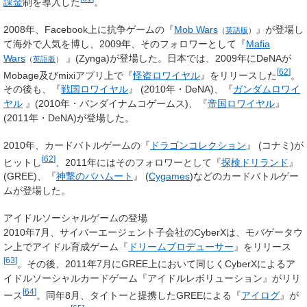
課金
制を導入した
。
2008年、Facebook上に抗争ゲームの『
Mob Wars
』が登場し
（
英語版
）
て海外で人気を博し、2009年、そのフォロワーとして『
Mafia
Wars
』(Zynga)が登場した。日本では、2009年にDeNAが
（
英語版
）
[
62
]
Mobage及びmixiアプリ上で『
怪盗ロワイヤル
』をリリースした
。
その後も、『
戦国ロワイヤル
』 (2010年・DeNA)、『
ガンダムロワイ
ヤル
』(2010年・バンダイナムコゲームス)、『
帝国ロワイヤル
』
(2011年・DeNA)が登場した。
2010年、カードバトルゲームの『
ドラゴンコレクション
』 (コナミ)が
[
62
]
ヒットし
、2011年にはそのフォロワーとして『
探検ドリランド
』
(GREE)、『
神撃のバハムート
』 (
Cygames
)などのカードバトルゲー
ムが登場した。
アイドルソーシャルゲームの登場
2010年7月、サイバーエージェント子会社のCyberXは、モバゲータウ
ン上でアイドル育成ゲーム『
ドリームプロデューサー
』をリリース
[
63
]
。その後、2011年7月にGREE上において同じくCyberXによるア
イドルソーシャルカードゲーム『アイドルレボリューション』がリリ
[
64
]
ース
。同年8月、タイトーと提携したGREEによる『
アイログ
』が