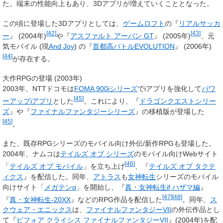
た。端末の性能向上もあり、3Dアプリが増えていくこととなった。
この頃に登場した3Dアプリとしては、
ゲームロフト
の『
リアルサッカ
[
42
]
[
43
]
ー
』 (2004年)
や『
アスファルト アーバン GT
』 (2005年)
、元
気モバイル (現
And Joy
) の『
首都高バトルEVOLUTION
』 (2006年)
[
44
]
が存在する。
大作RPGの登場 (2003年)
2003年、NTTドコモは
FOMA 900iシリーズ
でiアプリを強化して
パワ
[
45
]
ーアップiアプリ
とした
。これにより、『
ドラゴンクエストシリー
ズ
』や『
ファイナルファンタジーシリーズ
』の移植版が登場した
[
45
]
。
また、既存RPGシリーズのモバイル向け外伝/新作RPGも登場した。
2004年、ナムコは
テイルズ オブ シリーズ
のモバイル向けWebサイト
[
46
]
「
テイルズ オブ モバイル
」を立ち上げ
、『
テイルズ オブ タクテ
ィクス
』を配信した。同年、
アトラス
も
女神転生
シリーズのモバイル
向けサイト「
メガテンα
」を開始し、『
真・女神転生if ハザマ編
』
[
47
]
[
48
]
『
真・女神転生-20XX
』などのRPG作品を配信した
。同年、
ス
クウェア・エニックス
は、
ファイナルファンタジーVII
の外伝作品とし
て『
ビフォア クライシス ファイナルファンタジーVII
』(2004年)を配