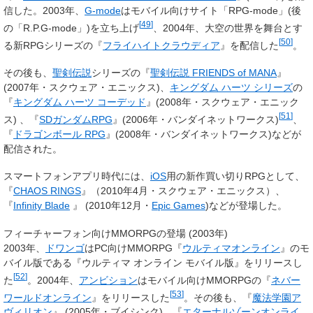
信した。2003年、
G-mode
はモバイル向けサイト「RPG-mode」(後
[
49
]
の「R.P.G-mode」)を立ち上げ
、2004年、大空の世界を舞台とす
[
50
]
る新RPGシリーズの『
フライハイトクラウディア
』を配信した
。
その後も、
聖剣伝説
シリーズの『
聖剣伝説 FRIENDS of MANA
』
(2007年・スクウェア・エニックス)、
キングダム ハーツ シリーズ
の
『
キングダム ハーツ コーデッド
』(2008年・スクウェア・エニック
[
51
]
ス) 、『
SDガンダムRPG
』(2006年・バンダイネットワークス)
、
『
ドラゴンボール RPG
』(2008年・バンダイネットワークス)などが
配信された。
スマートフォンアプリ時代には、
iOS
用の新作買い切りRPGとして、
『
CHAOS RINGS
』（2010年4月・スクウェア・エニックス）、
『
Infinity Blade
』 (2010年12月・
Epic Games
)などが登場した。
フィーチャーフォン向けMMORPGの登場 (2003年)
2003年、
ドワンゴ
はPC向けMMORPG『
ウルティマオンライン
』のモ
バイル版である『ウルティマ オンライン モバイル版』をリリースし
[
52
]
た
。2004年、
アンビション
はモバイル向けMMORPGの『
ネバー
[
53
]
ワールドオンライン
』をリリースした
。その後も、『
魔法学園ア
ヴィリオン
』 (2005年・ブイシンク)、『
エターナルゾーンオンライ