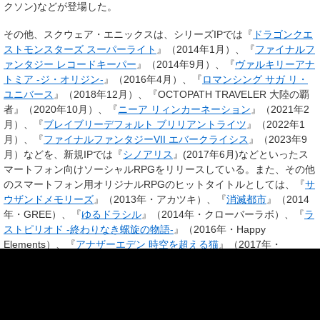
クソン)などが登場した。
その他、スクウェア・エニックスは、シリーズIPでは『
ドラゴンクエ
ストモンスターズ スーパーライト
』（2014年1月）、『
ファイナルフ
ァンタジー レコードキーパー
』（2014年9月）、『
ヴァルキリーアナ
トミア -ジ・オリジン-
』（2016年4月）、『
ロマンシング サガ リ・
ユニバース
』（2018年12月）、『OCTOPATH TRAVELER 大陸の覇
者』（2020年10月）、『
ニーア リィンカーネーション
』（2021年2
月）、『
ブレイブリーデフォルト ブリリアントライツ
』（2022年1
月）、『
ファイナルファンタジーVII エバークライシス
』（2023年9
月）などを、新規IPでは『
シノアリス
』(2017年6月)などといったス
マートフォン向けソーシャルRPGをリリースしている。また、その他
のスマートフォン用オリジナルRPGのヒットタイトルとしては、『
サ
ウザンドメモリーズ
』（2013年・アカツキ）、『
消滅都市
』（2014
年・GREE）、『
ゆるドラシル
』（2014年・クローバーラボ）、『
ラ
ストピリオド -終わりなき螺旋の物語-
』（2016年・Happy
Elements）、『
アナザーエデン 時空を超える猫
』（2017年・
GREE）、『
メギド72
』（2017年・DeNA）、『魔界戦記ディスガイ
アRPG』（2019年・フォワードワークス）、『
メメントモリ
』
（2022年・バンク・オブ・イノベーション）、『
勝利の女
神:NIKKE
』（2022年・SHIFT UP）などがある。