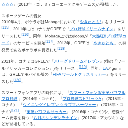
☆☆☆
』(2013年・コナミ / コーエーテクモゲームス)が登場した。
スポーツゲームの普及
2010年4月、ポケラボはMobageにおいて『
やきゅとも!
』をリリース
[
115
]
、2011年にはコナミがGREEで『
プロ野球ドリームナイン
』をリ
[
116
]
リースした
。同年、Mobage上ではgloopsが『
大熱狂!!プロ野球カ
[
117
]
ード
』のサービスを開始
。2012年、GREEは「
やきゅとも!
」の開
[
118
]
発元であるポケラボを買収した
。
2011年、コナミはGREEで『
Jリーグドリームイレブン
』(後の『ワー
[
119
]
ルドサッカーコレクション』)をリリースし
、同年、
EA
とgumi
は、GREEでモバイル版の『
FIFA ワールドクラスサッカー
』をリリー
[
120
]
スした
。
スマートフォンアプリの時代には、『
スマートフォン版実況パワフル
プロ野球
』(2014年・コナミ)、『
プロ野球スピリッツA
』 (2015年・
コナミ)、『
ウイニングイレブン クラブマネージャー
』 (2015年・コ
[
121
]
ナミ)
、『
実況パワフルサッカー
』 (2016年・コナミ)や、恋愛ゲ
ーム要素を持つ『
八月のシンデレラナイン
』(2017年・アカツキ）な
どが登場している。