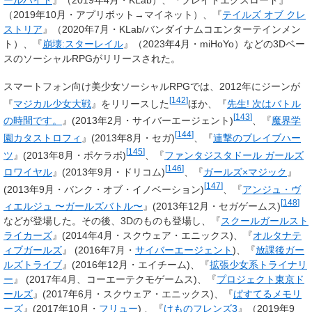
（2019年10月・アプリボット→マイネット）、『
テイルズ オブ クレ
ストリア
』（2020年7月・KLab/バンダイナムコエンターテインメン
ト）、『
崩壊:スターレイル
』（2023年4月・miHoYo）などの3Dベー
スのソーシャルRPGがリリースされた。
スマートフォン向け美少女ソーシャルRPGでは、2012年にジーンが
[
142
]
『
マジカル少女大戦
』をリリースした
ほか、『
先生! 次はバトル
[
143
]
の時間です。
』(2013年2月・サイバーエージェント)
、『
魔界学
[
144
]
園カタストロフィ
』(2013年8月・セガ)
、『
連撃のブレイブハー
[
145
]
ツ
』(2013年8月・ポケラボ)
、『
ファンタジスタドール ガールズ
[
146
]
ロワイヤル
』(2013年9月・ドリコム)
、『
ガールズ×マジック
』
[
147
]
(2013年9月・バンク・オブ・イノベーション)
、『
アンジュ・ヴ
[
148
]
ィエルジュ 〜ガールズバトル〜
』(2013年12月・セガゲームス)
などが登場した。その後、3Dのものも登場し、『
スクールガールスト
ライカーズ
』(2014年4月・スクウェア・エニックス)、『
オルタナテ
ィブガールズ
』 (2016年7月・
サイバーエージェント
)、『
放課後ガー
ルズトライブ
』(2016年12月・エイチーム)、『
拡張少女系トライナリ
ー
』 (2017年4月、コーエーテクモゲームス)、『
プロジェクト東京ド
ールズ
』(2017年6月・スクウェア・エニックス)、『
ぱすてるメモリ
ーズ
』(2017年10月・
フリュー
) 、『
けものフレンズ3
』（2019年9