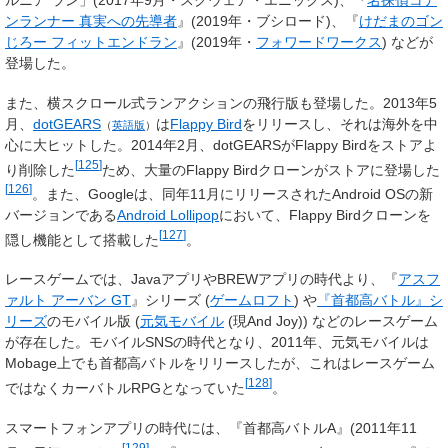
ルニア ラン」(2017年9月・スクウェア・エニックス)、『
名探偵コナ
ンランナー 真実への先導者
』(2019年・ブシロード)、『
けだまのゴン
じろー フィットエンドラン
』(2019年・
フォワードワークス
) などが
登場した。
また、横スクロール式ランアクションの飛行版も登場した。2013年5
月、
dotGEARS
は
Flappy Bird
をリリースし、それは海外を中
（
英語版
）
心に大ヒットした。2014年2月、dotGEARSがFlappy Birdをストアよ
[
125
]
り削除した
ため、大量のFlappy Birdクローンがストアに登場した
[
126
]
。また、Googleは、同年11月にリリースされたAndroid OSの新
バージョンである
Android Lollipop
において、Flappy Birdクローンを
[
127
]
隠し機能として搭載した
。
レースゲームでは、JavaアプリやBREWアプリの時代より、『
アスフ
ァルト アーバン GT
』シリーズ (
ゲームロフト
) や
『首都高バトル』シ
リーズ
のモバイル版 (
元気モバイル
(現And Joy)) などのレースゲーム
が存在した。モバイルSNSの時代となり、2011年、元気モバイルは
Mobage上でも首都高バトルをリリースしたが、これはレースゲーム
[
128
]
ではなくカーバトルRPGとなっていた
。
スマートフォンアプリの時代には、『首都高バトルA』(2011年11
[
129
]