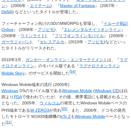
ン
』 (2006年・
エイチーム
)、『
Master of Fantasia
』 (2007年・
DeNA
) などといったタイトルが登場した。
フィーチャーフォン向けの3DのMMORPGも登場し、『
イルーナ戦記
Online
』 (2008年・
アソビモ
)、『
エレメンタルナイツオンライン
』
(2008年・
ウインライト
)、『
フリフオンラインモバイル
』 (2008年・
ガーラジャパン
)、『
セレスアルカ
』(2010年・
アソビモ
)などといっ
たタイトルがリリースされた。
2010年3月、
ガンホー・オンライン・エンターテイメント
は、『
ラグ
ナロクオンライン
』のモバイル版である『
ラグナロクオンライン
[
54
]
Mobile Story
』のサービスを開始した
。
Windows Mobile端末の流行 (2005年)
Windows
OSのモバイル版である
Windows Mobile
(
Windows CE
)は以
前より
PDA
で使われていたが、その後、携帯電話にも搭載されること
となった。2005年、
ウィルコム
の発売したWindows Mobileベースの
[
55
]
PHS端末である
W-ZERO3
が売れ
、また、2006年、ドコモの発売
したモトローラ M1000後継機の
hTc Z
も
Windows Mobile
ベースとなっ
[
31
]
た
。