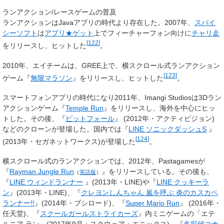
ランアクション/レースゲームの普及
ランアクションはJavaアプリの時代より存在した。2007年、
スパイ
シーソフト
は
アプリ★ゲット
上でフィーチャーフォン向けに
チャリ走
[
122
]
をリリースし、ヒットした
。
2010年、エイチームは、GREE上で、横スクロール式ランアクション
[
123
]
ゲーム『
無限マラソン
』をリリースし、ヒットした
。
スマートフォンアプリの時代になり2011年、Imangi Studiosは3Dラン
アクションゲーム『
Temple Run
』をリリースし、海外を中心にヒッ
トした。その後、『
ピットフォール
』 (2012年・アクティビジョン)
などのクローンが登場した。国内では『
LINE ソニックダッシュS
』
[
124
]
(2013年・セガネットワークス)が登場した
。
横スクロール式のランアクションでは、2012年、Pastagamesが
『
Rayman Jungle Run
』をリリースしている。その後も、
（
英語版
）
『
LINE ウィンドランナー
』(2013年・LINE)や『
LINE クッキーラ
ン
』(2013年・LINE)、『
クレヨンしんちゃん 嵐を呼ぶ 炎のカスカベ
ランナー!!
』(2014年・ブシロード)、『
Super Mario Run
』 (2016年・
任天堂)、『
スクールガールストライカーズ
』内ミニゲームの「エテ