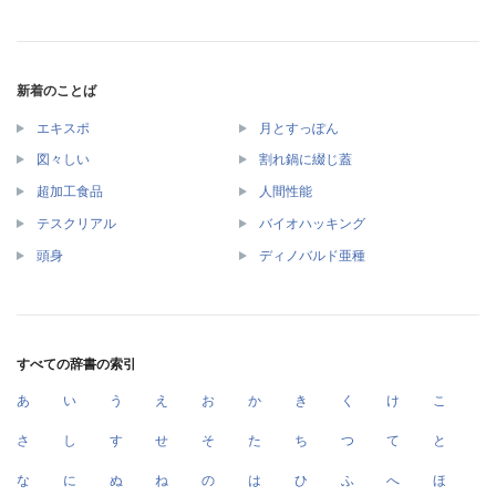
新着のことば
エキスポ
月とすっぽん
図々しい
割れ鍋に綴じ蓋
超加工食品
人間性能
テスクリアル
バイオハッキング
頭身
ディノバルド亜種
すべての辞書の索引
あ
い
う
え
お
か
き
く
け
こ
さ
し
す
せ
そ
た
ち
つ
て
と
な
に
ぬ
ね
の
は
ひ
ふ
へ
ほ