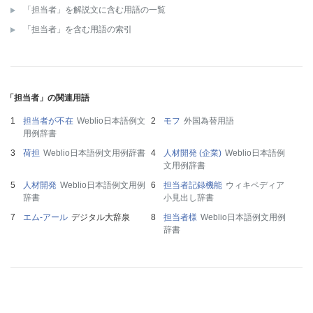
「担当者」を解説文に含む用語の一覧
「担当者」を含む用語の索引
「担当者」の関連用語
担当者が不在
Weblio日本語例文
モフ
外国為替用語
用例辞書
荷担
Weblio日本語例文用例辞書
人材開発 (企業)
Weblio日本語例
文用例辞書
人材開発
Weblio日本語例文用例
担当者記録機能
ウィキペディア
辞書
小見出し辞書
エム‐アール
デジタル大辞泉
担当者様
Weblio日本語例文用例
辞書