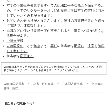
た
。
本学
の
卒業生
を
募集する
すべての
組織
に
平等な
機会
を
保証する
た
め、
すべての
リクルーター
および
面接
担当者は
本学
の
方針
に
同意
して
いただく必要が
あります
。
お問い合わせ
ありがとうございます
。
弊社
の
営業
担当者から
追っ
て
電話
で
ご連絡
致します
。
退職
など
に伴い
営業
担当者が
変更される
と、
顧客
の
心証
が
悪くな
る
場合
がある。
ご担当
者様
以後
同様の
ことが
無き
よう、
専任
の担当者を
配置し
、
注意
を
徹底
して
参ります
。
担当者を
変更する
Weblio日本語例文用例辞書はプログラムで機械的に例文を生成しているため、不適
切な項目が含まれていることもあります。ご了承くださいませ。
Weblio国語辞典
>
辞書・百科事典
>
日本語表現辞典
>
担当者
の
意味・解説
「担当者」の関連ページ