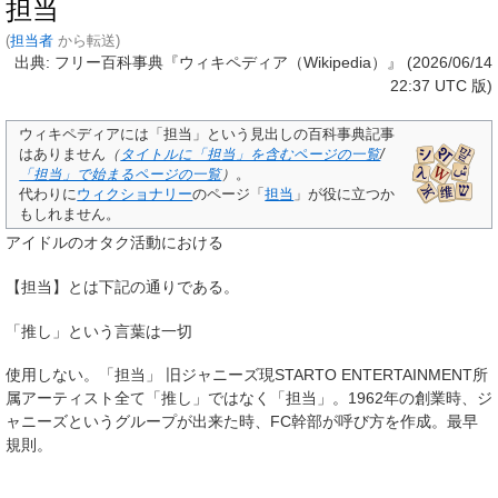
担当
(
担当者
から転送)
出典: フリー百科事典『ウィキペディア（Wikipedia）』 (2026/06/14
22:37 UTC 版)
ウィキペディアには「
担当
」という見出しの百科事典記事
はありません
（
タイトルに「担当」を含むページの一覧
/
「担当」で始まるページの一覧
）
。
代わりに
ウィクショナリー
のページ「
担当
」が役に立つか
もしれません。
アイドルのオタク活動における
【担当】とは下記の通りである。
「推し」という言葉は一切
使用しない。「担当」 旧ジャニーズ現STARTO ENTERTAINMENT所
属アーティスト全て「推し」ではなく「担当」。1962年の創業時、ジ
ャニーズというグループが出来た時、FC幹部が呼び方を作成。最早
規則。