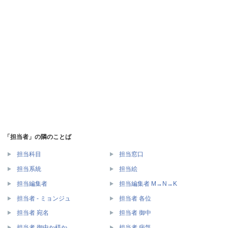
「担当者」の隣のことば
担当科目
担当窓口
担当系統
担当絵
担当編集者
担当編集者 M→N→K
担当者 - ミョンジュ
担当者 各位
担当者 宛名
担当者 御中
担当者 御中か様か
担当者 病気