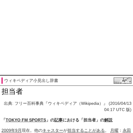
ウィキペディア小見出し辞書
担当者
出典: フリー百科事典『ウィキペディア（Wikipedia）』 (2016/04/13
04:17 UTC 版)
「
TOKYO FM SPORTS
」の
記事
における「担当者」の
解説
2009年9月
現在。他の
キャスター
が
担当する
ことがある
。
月曜
：
永田