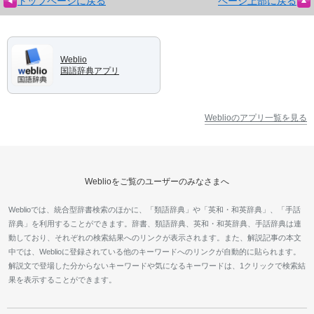
トップページに戻る
ページ上部に戻る
Weblio
国語辞典アプリ
Weblioのアプリ一覧を見る
Weblioをご覧のユーザーのみなさまへ
Weblioでは、統合型辞書検索のほかに、「類語辞典」や「英和・和英辞典」、「手話
辞典」を利用することができます。辞書、類語辞典、英和・和英辞典、手話辞典は連
動しており、それぞれの検索結果へのリンクが表示されます。また、解説記事の本文
中では、Weblioに登録されている他のキーワードへのリンクが自動的に貼られます。
解説文で登場した分からないキーワードや気になるキーワードは、1クリックで検索結
果を表示することができます。