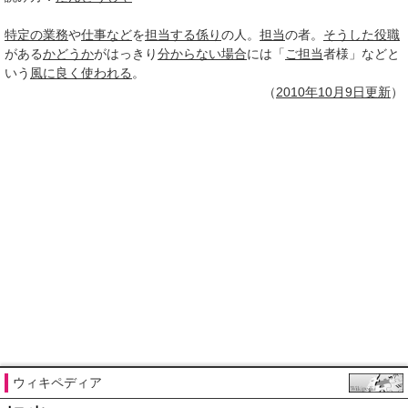
特定の
業務
や
仕事など
を
担当する
係り
の人。
担当
の者。
そうした
役職
がある
かどうか
がはっきり
分からない
場合
には「
ご担当
者様」などと
いう
風に
良く
使われる
。
（
2010年10月
9日
更新
）
ウィキペディア