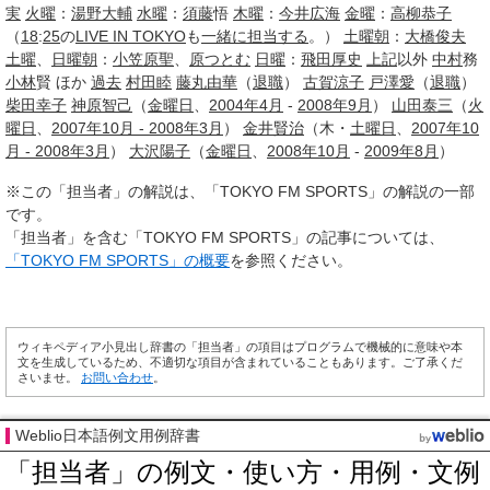
実
火曜
：
湯野
大輔
水曜
：
須藤
悟
木曜
：
今井広海
金曜
：
高柳恭子
（
18
:
25
の
LIVE IN TOKYO
も
一緒に
担当する
。）
土曜朝
：
大橋俊夫
土曜
、
日曜朝
：
小笠原聖
、
原つとむ
日曜
：
飛田厚史
上記
以外
中村
務
小林
賢 ほか
過去
村田睦
藤丸由華
（
退職
）
古賀涼子
戸澤愛
（
退職
）
柴田幸子
神原智己
（
金曜日
、
2004年4月
-
2008年9月
）
山田泰三
（
火
曜日
、
2007年10月 - 2008年3月
）
金井賢治
（木・
土曜日
、
2007年10
月 - 2008年3月
）
大沢
陽子
（
金曜日
、
2008年10月
-
2009年8月
）
※この「担当者」の解説は、「TOKYO FM SPORTS」の解説の一部
です。
「担当者」を含む「TOKYO FM SPORTS」の記事については、
「TOKYO FM SPORTS」の概要
を参照ください。
ウィキペディア小見出し辞書の「担当者」の項目はプログラムで機械的に意味や本
文を生成しているため、不適切な項目が含まれていることもあります。ご了承くだ
さいませ。
お問い合わせ
。
Weblio日本語例文用例辞書
「担当者」の例文・使い方・用例・文例