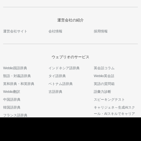
運営会社の紹介
運営会社サイト
会社情報
採用情報
ウェブリオのサービス
Weblio国語辞典
インドネシア語辞典
英会話コラム
類語・対義語辞典
タイ語辞典
Weblio英会話
英和辞典・和英辞典
ベトナム語辞典
英語の質問箱
Weblio翻訳
古語辞典
語彙力診断
中国語辞典
スピーキングテスト
韓国語辞典
キャリジェネ～生成AIスク
ール・AIスキルでキャリア
フランス語辞典
アップ～
©2026 GRAS Group, Inc.