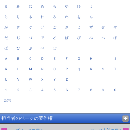
ま
み
む
め
も
や
ゆ
よ
ら
り
る
れ
ろ
わ
を
ん
が
ぎ
ぐ
げ
ご
ざ
じ
ず
ぜ
ぞ
だ
ぢ
づ
で
ど
ば
び
ぶ
べ
ぼ
ぱ
ぴ
ぷ
ぺ
ぽ
Ａ
Ｂ
Ｃ
Ｄ
Ｅ
Ｆ
Ｇ
Ｈ
Ｉ
Ｊ
Ｋ
Ｌ
Ｍ
Ｎ
Ｏ
Ｐ
Ｑ
Ｒ
Ｓ
Ｔ
Ｕ
Ｖ
Ｗ
Ｘ
Ｙ
Ｚ
１
２
３
４
５
６
７
８
９
０
記号
担当者のページの著作権