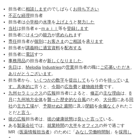
担当者に
相談します
のでしばらく
お待ち
下さい
不正な
経理
担当者
担当者は
小学校
の
水準
を
上げよう
と
努力した
当社
は担当者ｅ−
ｍａｉｌ
等を
登録します
担当者には
４つ
の
能力
が
求められ
ます
専任
担当者が
個別
に
お客さま
の
ご相談
を
承ります
担当者が
講義
時に
適宜
資料
を
配布する
担当者に
電話
すつ
事務用品
の担当者が
新しく
なりました
。
先日
は、
Melodia
Industries
の
営業
担当者の職に
ご応募
いただき
、
ありがとうございます
。
担当者から、
いくつかの
数字
を
提出して
もらうのを
待って
い
ま
す。
具体的に
言うと、
今期
の
広告費
と
建物
維持費
です。
九州
セラミックス
の
広報
担当者によると、
修正
の
主な
理由
は、
8
月
に
九州地方
全体
を
襲った
歴史的な
台風
のため、
大分県
にある
同
社
の
主力
工場
が、
予期せぬ
2 週間
に及ぶ
閉鎖
を
余儀なく
されたこ
とだ
と言う
。
彼の
広報
担当者は、
彼の
健康状態
は
良い
と言って
いる。
ある
製薬会社
では、
就業時間
の
大半
を
オフィス
の外で過ごす
MR（
医薬情報担当者
）のために「
みなし労働時間制
」を
採用し