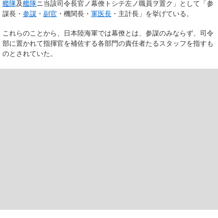
艦隊
及
艦隊
ニ当該司令長官ノ幕僚トシテ左ノ職員ヲ置ク」として「参
謀長・
参謀
・
副官
・機関長・
軍医長
・主計長」を挙げている。
これらのことから、日本陸海軍では幕僚とは、参謀のみならず、司令
部に置かれて指揮官を補佐する各部門の責任者たるスタッフを指すも
のとされていた。