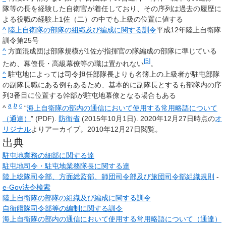
隊等の長を経験した自衛官が着任しており、その序列は過去の履歴に
よる役職の経験上1佐（二）の中でも上級の位置に値する
^
陸上自衛隊の部隊の組織及び編成に関する訓令
平成12年陸上自衛隊
訓令第25号
^
方面混成団は部隊規模が1佐が指揮官の隊編成の部隊に準じている
[
5
]
ため、幕僚長・高級幕僚等の職は置かれない
。
^
駐屯地によっては司令担任部隊長よりも名簿上の上級者が駐屯部隊
の副隊長職にある例もあるため、基本的に副隊長とするも部隊内の序
列3番目に位置する幹部が駐屯地幕僚となる場合もある
a
b
c
^
“
海上自衛隊の部内の通信において使用する常用略語について
（通達）
” (PDF).
防衛省
(2015年10月1日). 2020年12月27日時点の
オ
リジナル
よりアーカイブ。2010年12月27日閲覧。
出典
駐屯地業務の細部に関する達
駐屯地司令・駐屯地業務隊長に関する達
陸上総隊司令部、方面総監部、師団司令部及び旅団司令部組織規則
-
e-Gov法令検索
陸上自衛隊の部隊の組織及び編成に関する訓令
自衛艦隊司令部等の編制に関する訓令
海上自衛隊の部内の通信において使用する常用略語について（通達）