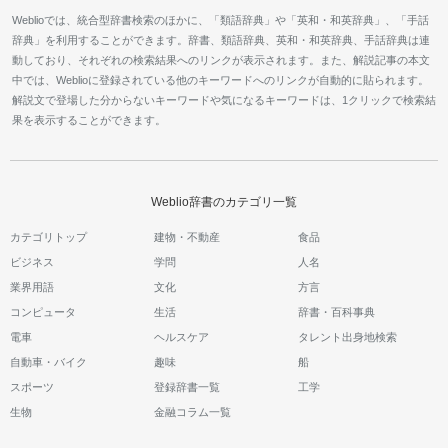
Weblioでは、統合型辞書検索のほかに、「類語辞典」や「英和・和英辞典」、「手話
辞典」を利用することができます。辞書、類語辞典、英和・和英辞典、手話辞典は連
動しており、それぞれの検索結果へのリンクが表示されます。また、解説記事の本文
中では、Weblioに登録されている他のキーワードへのリンクが自動的に貼られます。
解説文で登場した分からないキーワードや気になるキーワードは、1クリックで検索結
果を表示することができます。
Weblio辞書のカテゴリ一覧
カテゴリトップ
建物・不動産
食品
ビジネス
学問
人名
業界用語
文化
方言
コンピュータ
生活
辞書・百科事典
電車
ヘルスケア
タレント出身地検索
自動車・バイク
趣味
船
スポーツ
登録辞書一覧
工学
生物
金融コラム一覧