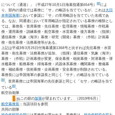
[
8
]
について（通達）」（平成27年10月1日海幕指通第654号）
によ
り、部内の通信では幕僚に「サ」の略語を当てているが、これは
大日
本帝国海軍
において参謀に「サ」の常用略語を当てていた名残であ
る。なお、同通達において常用略語が指定されている幕僚の種類とし
ては、幕僚長・首席幕僚・先任幕僚・監理幕僚・情報幕僚・作戦幕
僚・運用幕僚・訓練幕僚・航空幕僚・水雷幕僚・後方幕僚・（指揮）
通信幕僚・気象（海洋）幕僚・研究（開発）幕僚・（作戦）計画幕
僚・衛生幕僚・法務幕僚等がある。
上記は平成3年3月25日付海幕通第1368号と比すれば先任幕僚・水雷
幕僚・衛生幕僚・法務幕僚が追加、（指揮）通信幕僚・気象（海洋）
幕僚・（作戦）計画幕僚が変更、保全幕僚・砲術幕僚・対潜幕僚・潜
水艦幕僚・船務幕僚・掃海幕僚・武器体系幕僚・機関幕僚・整備幕
僚・補給幕僚・技術幕僚・企画幕僚・安全幕僚が削除されている。
幕僚長には帝国海軍の参謀長と同じく「サチ」の略語を当てている
[
8
]
。首席幕僚には帝国海軍の先任参謀と同じく「セサ」の略語を当て
[
8
]
ている
。
航空自衛隊
この節の
加筆
が望まれています。
（
2019年6月
）
航空幕僚長
：当該項目を参照
共同の部隊
統合作戦司令部
には幕僚長が置かれる。幕僚長は、
統合作戦司令官
を