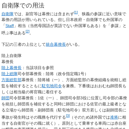
自衛隊での用法
[
1
]
自衛隊
では、副官等は幕僚には含まれず
、狭義の参謀に近い意味で
幕僚の用語が用いられている。但し日本政府・自衛隊でも外国軍の
「
Staff
」相当（当然母国語が英語でない外国軍もある）を「参謀」と
[
2
]
呼ぶ事はある
。
下記の三者の上位として
統合幕僚長
がいる。
陸上自衛隊
幕僚長
陸上幕僚長
：当該項目を参照
陸上総隊
司令部幕僚長：陸将（政令指定職1号）
方面総監部
幕僚長：陸将補（一）、方面総監部の幕僚組織を統轄し総
監を補佐するとともに
駐屯地司令
を兼務。下番後はおおむね師団長も
しくは相当級の将官職に着任する
師団
司令部幕僚長：1佐（一）、師団司令部3役に位置し司令部の幕僚
を統括し師団長を補佐すると同時に師団における佐官の最上級者とな
る立場から師団長・副師団長（駐屯地司令）双方若しくは副師団長に
[
3
]
事故が発生時はその職務を代行する
（そのため諸外国では
准将
に相
当する自衛官がその職に就く）。原則として乗車する車両には赤台座