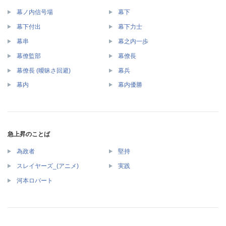
幕ノ内信号場
幕下
幕下付出
幕下力士
幕串
幕之内一歩
幕僚監部
幕僚長
幕僚長 (曖昧さ回避)
幕兵
幕内
幕内優勝
急上昇のことば
為政者
堅持
スレイヤーズ_(アニメ)
実践
河本ロバート