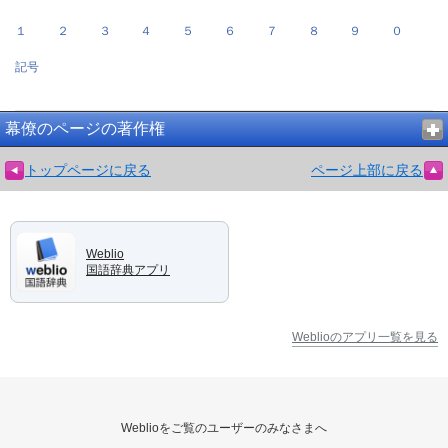
１
２
３
４
５
６
７
８
９
０
記号
幕僚のページの著作権
トップページに戻る
ページ上部に戻る
Weblio
国語辞典アプリ
Weblioのアプリ一覧を見る
Weblioをご覧のユーザーのみなさまへ