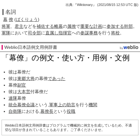
出典:『Wiktionary』 (2021/08/15 12:53 UTC 版)
名詞
幕
僚
(
ばくりょう
)
将軍
、
君主
などを
補佐する
帷幕
の
属僚
で
重要な
計画
に
参加する
幹部
。
軍隊
において
司令部
に
直属し
指揮官
への
参謀
事務
を行う
将校
。
Weblio日本語例文用例辞書
「幕僚」の例文・使い方・用例・文例
彼は幕僚だ
彼は
東郷
大将
の幕僚
であった
幕僚
副官
彼は
大本営
付幕僚だ
連隊
幕僚
統合幕僚会議
という,
軍事
上の
助言
を行う
機関
自衛隊
における,
幕僚長
という
役職
Weblio日本語例文用例辞書はプログラムで機械的に例文を生成しているため、不適
切な項目が含まれていることもあります。ご了承くださいませ。