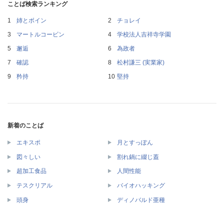
ことば検索ランキング
姉とボイン
チョレイ
マートルコービン
学校法人吉祥寺学園
邂逅
為政者
確認
松村謙三 (実業家)
矜持
堅持
新着のことば
エキスポ
月とすっぽん
図々しい
割れ鍋に綴じ蓋
超加工食品
人間性能
テスクリアル
バイオハッキング
頭身
ディノバルド亜種