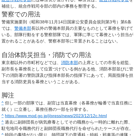
補佐し、統合作戦司令部の部内の事務を整理する。
警察での用法
警備実施要則（昭和38年11月14日国家公安委員会規則第3号）第6条
では、
警備本部
長以外の警備本部員の主要なものとして幕僚を挙げて
いる。部隊行動をする警察部隊では、軍隊に準じて幕僚という担当が
置かれることがあるが、警察本部等に常置されることはない。
自治体防災担当・消防での用法
東京都以外の市町村などでは、
消防本部
の上席としての市長を総監、
副市長を幕僚長として位置づけている例がある他、消防本部並びに管
下の消防署の警防課及び指揮本部長の指揮下にあって、局面指揮を担
当する消防吏員を幕僚ということがある。
脚注
^
但し一部の部隊では、副官は当直幕僚（各幕僚が輪番で当直任務に
就く）に立番し、幕僚任務の一部を分掌する。
^
https://www.mod.go.jp/j/press/news/2023/12/12c.html
^
過去に副師団長が病気療養としてその職務から一時的に離れた際、
駐屯地司令職務代行と副師団長職務代行を命ぜられたケースが存在。
^
特段の事情がない限り、師団隷下の普通科・特科・戦車等の連隊・