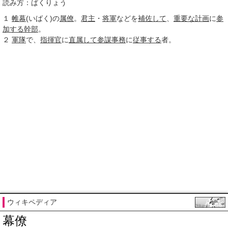
読み方：ばくりょう
１
帷幕
(いばく)の
属僚
。
君主
・
将軍
などを
補佐して
、
重要な
計画
に
参
加する
幹部
。
２
軍隊
で、
指揮官
に
直属して
参謀
事務
に
従事する
者。
ウィキペディア
幕僚