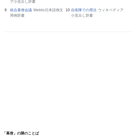
ア小見出し辞書
統合幕僚会議
Weblio日本語例文
自衛隊での用法
ウィキペディア
用例辞書
小見出し辞書
「幕僚」の隣のことば