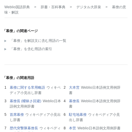
Weblio国語辞典
>
辞書・百科事典
>
デジタル大辞泉
>
幕僚
の意
味・解説
「幕僚」の関連ページ
「幕僚」を解説文に含む用語の一覧
「幕僚」を含む用語の索引
「幕僚」の関連用語
幕僚に関する常用略語
ウィキペ
大本営
Weblio日本語例文用例辞
ディア小見出し辞書
書
幕僚長 (曖昧さ回避)
Weblio日本
幕僚長
Weblio日本語例文用例辞
語例文用例辞書
書
首席幕僚
ウィキペディア小見出
駐屯地幕僚
ウィキペディア小見
し辞書
出し辞書
歴代突撃隊幕僚長
ウィキペディ
本営
Weblio日本語例文用例辞書