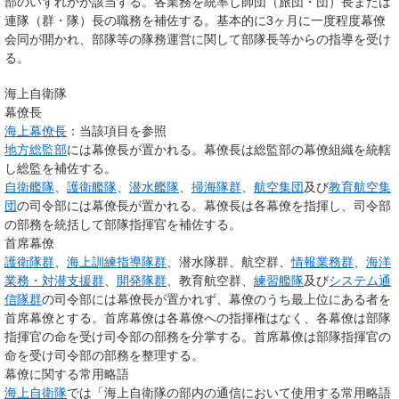
部のいずれかが該当する。各業務を統率し師団（旅団・団）長または
連隊（群・隊）長の職務を補佐する。基本的に3ヶ月に一度程度幕僚
会同が開かれ、部隊等の隊務運営に関して部隊長等からの指導を受け
る。
海上自衛隊
幕僚長
海上幕僚長
：当該項目を参照
地方総監部
には幕僚長が置かれる。幕僚長は総監部の幕僚組織を統轄
し総監を補佐する。
自衛艦隊
、
護衛艦隊
、
潜水艦隊
、
掃海隊群
、
航空集団
及び
教育航空集
団
の司令部には幕僚長が置かれる。幕僚長は各幕僚を指揮し、司令部
の部務を統括して部隊指揮官を補佐する。
首席幕僚
護衛隊群
、
海上訓練指導隊群
、潜水隊群、航空群、
情報業務群
、
海洋
業務・対潜支援群
、
開発隊群
、教育航空群、
練習艦隊
及び
システム通
信隊群
の司令部には幕僚長が置かれず、幕僚のうち最上位にある者を
首席幕僚とする。首席幕僚は各幕僚への指揮権はなく、各幕僚は部隊
指揮官の命を受け司令部の部務を分掌する。首席幕僚は部隊指揮官の
命を受け司令部の部務を整理する。
幕僚に関する常用略語
海上自衛隊
では「海上自衛隊の部内の通信において使用する常用略語