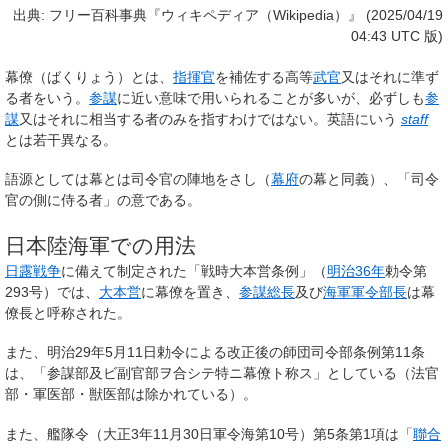
出典: フリー百科事典『ウィキペディア（Wikipedia）』 (2025/04/19
04:43 UTC 版)
幕僚
（ばくりょう）とは、
指揮官
を補佐する高等
武官
又はそれに準ず
る者をいう。
参謀
に近い意味で用いられることが多いが、必ずしも
参
謀
又はそれに相当する者のみを指すわけではない。英語にいう
staff
とは若干異なる。
語源としては幕とは司令官の陣地をさし（
幕府
の幕と同義）、「司令
官の側に侍る者」の意である。
日本陸海軍での用法
日露戦争
に備えて制定された「戦時大本営条例」（
明治36年
勅令第
293号）では、
大本営
に幕僚を置き、
参謀総長
及び
海軍軍令部長
は幕
僚長と呼称された。
また、明治29年5月11日勅令による改正後の師団司令部条例第11条
は、「参謀部及ビ副官部ヲ合シテ特ニ幕僚ト称ス」としている（法官
部・軍医部・獣医部は除かれている）。
また、艦隊令（大正3年11月30日軍令海第10号）第5条第1項は「
聯合