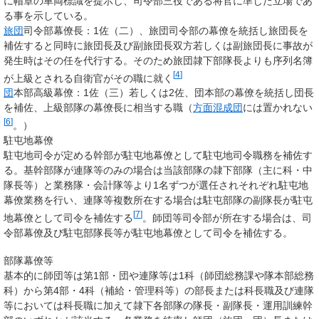
に帽章の車両標識を提示し、司令部三役である将官に準じた立場であ
る事を示している。
旅団
司令部幕僚長：1佐（二）、旅団司令部の幕僚を統括し旅団長を
補佐すると同時に旅団長及び副旅団長双方若しくは副旅団長に事故が
発生時はその任を代行する。そのため旅団隷下部隊長よりも序列名簿
[
4
]
が上級とされる自衛官がその職に就く
団
本部高級幕僚：1佐（三）若しくは2佐、団本部の幕僚を統括し団長
を補佐、上級部隊の
幕僚長
に相当する職（
方面混成団
には置かれない
[
6
]
。）
駐屯地幕僚
駐屯地司令が定める幹部が駐屯地幕僚として駐屯地司令職務を補佐す
る。基幹部隊が連隊等のみの場合は当該部隊の隷下部隊（主に科・中
隊長等）と業務隊・会計隊等より1名ずつが選任されそれぞれ駐屯地
幕僚業務を行い、連隊等複数所在する場合は駐屯部隊の副隊長が駐屯
[
7
]
地幕僚として司令を補佐する
。師団等司令部が所在する場合は、司
令部幕僚及び駐屯部隊長等が駐屯地幕僚として司令を補佐する。
部隊幕僚等
基本的に師団等は第1部・団や連隊等は1科（師団総務課や隊本部総務
科）から第4部・4科（補給・管理科等）の部長または科長職及び連隊
等においては科長職に加えて隷下各部隊の隊長・副隊長・運用訓練幹